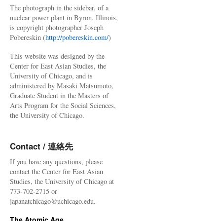
The photograph in the sidebar, of a
nuclear power plant in Byron, Illinois,
is copyright photographer Joseph
Pobereskin (
http://pobereskin.com/
)
This website was designed by the
Center for East Asian Studies, the
University of Chicago, and is
administered by Masaki Matsumoto,
Graduate Student in the Masters of
Arts Program for the Social Sciences,
the University of Chicago.
Contact / 連絡先
If you have any questions, please
contact the Center for East Asian
Studies, the University of Chicago at
773-702-2715 or
japanatchicago@uchicago.edu.
The Atomic Age