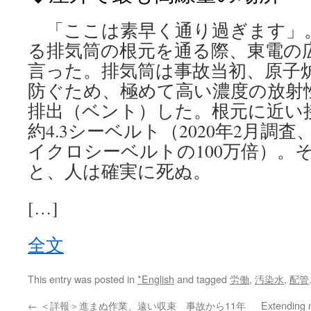
「ここは素早く通り過ぎます」。
る排気筒の根元を通る際、東電の
言った。排気筒は事故当初、原子
防ぐため、極めて高い濃度の放射
排出（ベント）した。根元に近い
約4.3シーベルト（2020年2月調
イクロシーベルトの100万倍）。
と、人は確実に死ぬ。
[…]
全文
This entry was posted in
*English
and tagged
労働
,
汚染水
,
配管
←
＜詳報＞進まぬ作業、遠い収束 事故から11年
Extending n