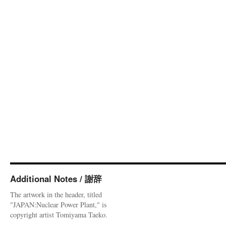
Additional Notes / 謝辞
The artwork in the header, titled
"JAPAN:Nuclear Power Plant," is
copyright artist Tomiyama Taeko.