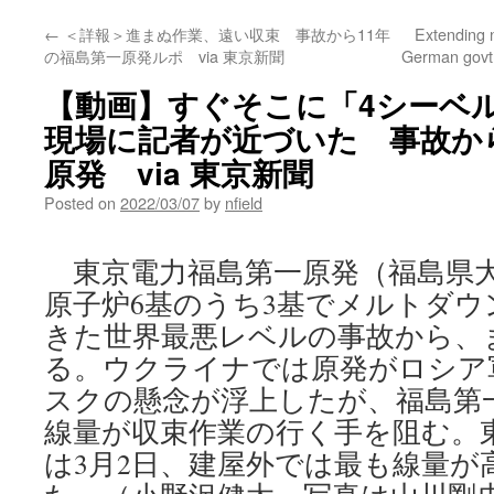
←
＜詳報＞進まぬ作業、遠い収束 事故から11年
Extending n
の福島第一原発ルポ via 東京新聞
German govt
【動画】すぐそこに「4シーベル
現場に記者が近づいた 事故か
原発 via 東京新聞
Posted on
2022/03/07
by
nfield
東京電力福島第一原発（福島県大
原子炉6基のうち3基でメルトダウ
きた世界最悪レベルの事故から、ま
る。ウクライナでは原発がロシア
スクの懸念が浮上したが、福島第
線量が収束作業の行く手を阻む。
は3月2日、建屋外では最も線量が