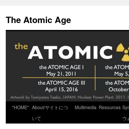
Skip
to
The Atomic Age
content
*HOME*
About/サイトにつ
Multimedia
Resources
Sy
いて
ウ