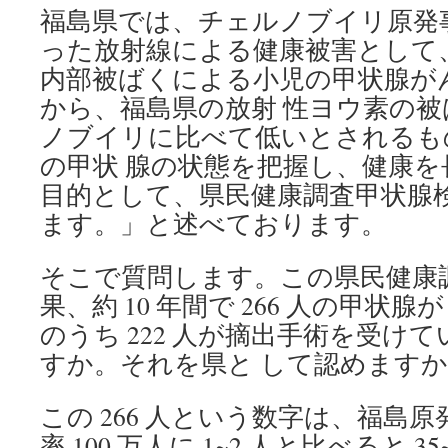
福島県では、チェルノブイリ原発
った放射線による健康被害として
内部被ばくによる小児の甲状腺が
から、福島県の放射 性ヨウ素の
ノブイリに比べて低いとされるも
の甲状 腺の状態を把握し、健康
目的として、県民健康調査甲状腺
ます。」と述べております。
そこで質問します。この県民健康
果、約 10 年間で 266 人の甲状
のうち 222 人が摘出手術を受け
すか。それを県と して認めますか(
この 266 人という数字は、福島
率 100 万人に 1~2 人と比べると 3