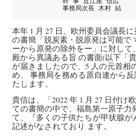
           幹 事 近江屋 信広

本年 1 月 27 日、欧州委員会議長
の書簡「脱炭素・脱原発は可能で 
ーから原発の除外をー」に対して
殿から異議ある旨 の書面(以下「
が届きましたので、5 人の元首相
め、 事務局を務める原自連から
たします。
貴信は、「2022 年 1 月 27 日
ての書簡の中で、福島第一原子力
て、『多くの子供たちが甲状腺が
記述がなされており ます。