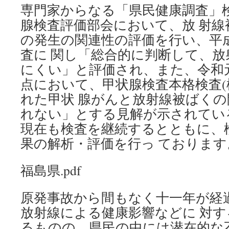
専門家からなる「県民健康調査」
腺検査評価部会において、放 射
の発生の関連性の評価を行い、平成
査に 関し「総合的に判断して、
にくい」と評価され、また、令和元
点において、甲状腺検査本格検査(
れた甲状 腺がんと放射線被ばく
れない」とする見解が示されてい
現在も検査を継続するとともに、
果の解析・評価を行っ ております
福島県.pdf
原発事故から間もなく十一年が経
放射線による健康影響などに 対
るものの、県民の中には潜在的な