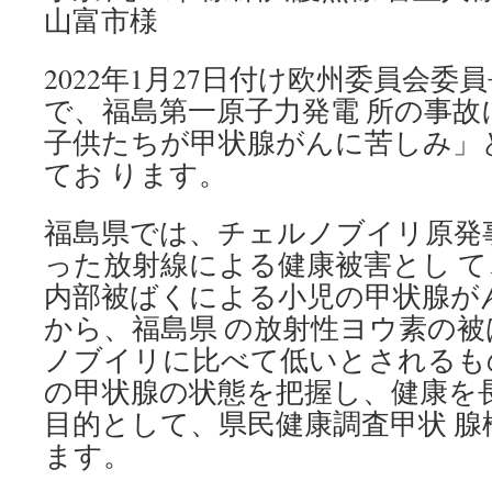
山富市様
2022年1月27日付け欧州委員会
で、福島第一原子力発電 所の事
子供たちが甲状腺がんに苦しみ」
てお ります。
福島県では、チェルノブイリ原発
った放射線による健康被害とし 
内部被ばくによる小児の甲状腺が
から、福島県 の放射性ヨウ素の
ノブイリに比べて低いとされるも
の甲状腺の状態を把握し、健康を
目的として、県民健康調査甲状 
ます。