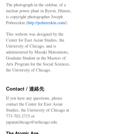
The photograph in the sidebar, of a
nuclear power plant in Byron, Illinois,
is copyright photographer Joseph
Pobereskin (
http://pobereskin.com/
)
This website was designed by the
Center for East Asian Studies, the
University of Chicago, and is
administered by Masaki Matsumoto,
Graduate Student in the Masters of
Arts Program for the Social Sciences,
the University of Chicago.
Contact / 連絡先
If you have any questions, please
contact the Center for East Asian
Studies, the University of Chicago at
773-702-2715 or
japanatchicago@uchicago.edu.
The Atomic Age