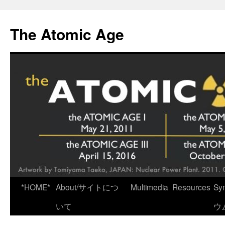
Skip
to
The Atomic Age
content
*HOME*
About/サイトにつ
Multimedia
Resources
Sy
いて
ウ