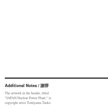
Additional Notes / 謝辞
The artwork in the header, titled
"JAPAN:Nuclear Power Plant," is
copyright artist Tomiyama Taeko.