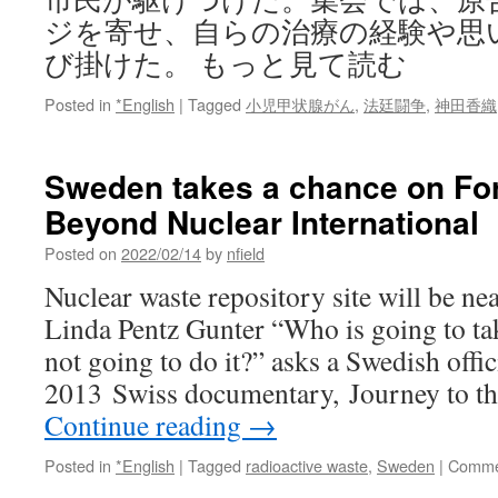
ジを寄せ、自らの治療の経験や思
び掛けた。 もっと見て読む
Posted in
*English
|
Tagged
小児甲状腺がん
,
法廷闘争
,
神田香織
Sweden takes a chance on Fo
Beyond Nuclear International
Posted on
2022/02/14
by
nfield
Nuclear waste repository site will be ne
Linda Pentz Gunter “Who is going to take
not going to do it?” asks a Swedish offic
2013 Swiss documentary, Journey to th
Continue reading
→
Posted in
*English
|
Tagged
radioactive waste
,
Sweden
|
Comme