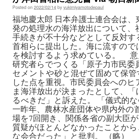
Posted on
2022/02/14
by
yukimiyamotodepaul
福地慶太郎 日本弁護士連合会は、
発の処理水の海洋放出について、
手続きが不十分などとして反対す
首相らに提出した。海に流すので
を検討するよう求めている。 意
研究者らでつくる「原子力市民委
セメントや砂と混ぜて固めて保管
した点を重視。市民委員会へのヒ
ま海洋放出が決まったとして、「
るべきだ」と訴えた。 「儀式的な
一昨年、農林水産団体や県内外の
場を7回開き、関係各省の副大臣
質疑がほとんどなかったことから
な会合だった」と批判。 （略）