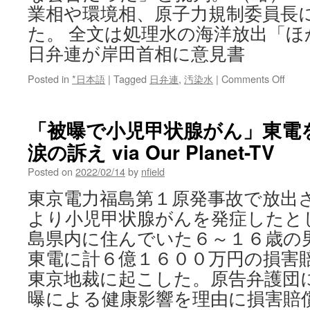
業相や環境相、原子力規制委員長
た。 全文は処理水の海洋放出「
日弁連が岸田首相に意見書
on
Posted in
*日本語
|
Tagged
日弁連
,
汚染水
|
Comments Off
処
理
水
「被曝で小児甲状腺がん」東電
の
涙の訴え via Our Planet-TV
海
洋
Posted on
2022/02/14
by
nfield
放
出
東京電力福島第１原発事故で放出
「ほ
より小児甲状腺がんを発症したと
か
の
島県内に住んでいた６～１６歳の
方
東電に計６億１６００万円の損害
法
検
東京地裁に起こした。原告弁護団
討
曝による健康影響を理由に損害賠
を