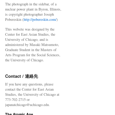
The photograph in the sidebar, of a
nuclear power plant in Byron, Illinois,
is copyright photographer Joseph
Pobereskin (
http://pobereskin.com/
)
This website was designed by the
Center for East Asian Studies, the
University of Chicago, and is
administered by Masaki Matsumoto,
Graduate Student in the Masters of
Arts Program for the Social Sciences,
the University of Chicago.
Contact / 連絡先
If you have any questions, please
contact the Center for East Asian
Studies, the University of Chicago at
773-702-2715 or
japanatchicago@uchicago.edu.
The Atomic Age