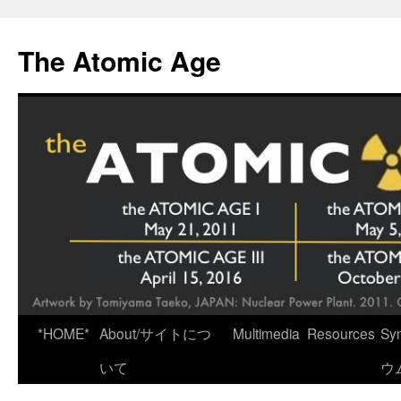
Skip
to
The Atomic Age
content
*HOME*
About/サイトにつ
Multimedia
Resources
Sy
いて
ウ