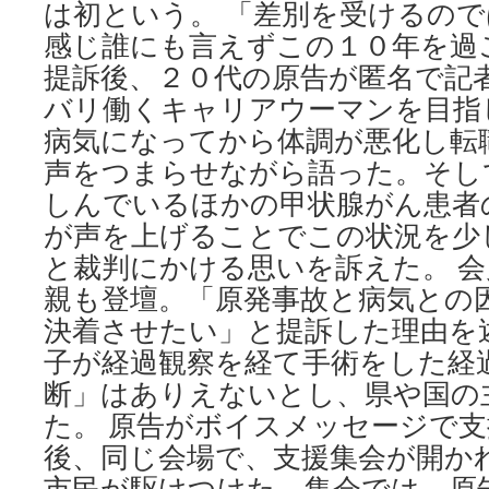
日
は初という。 「差別を受けるの
弁
感じ誰にも言えずこの１０年を過
連
提訴後、２０代の原告が匿名で記
が
岸
バリ働くキャリアウーマンを目指
田
病気になってから体調が悪化し転
首
相
声をつまらせながら語った。そし
に
しんでいるほかの甲状腺がん患者
意
見
が声を上げることでこの状況を少
書
と裁判にかける思いを訴えた。 
via
朝
親も登壇。「原発事故と病気との
日
決着させたい」と提訴した理由を
新
子が経過観察を経て手術をした経
聞
断」はありえないとし、県や国の
た。 原告がボイスメッセージで支
後、同じ会場で、支援集会が開か
市民が駆けつけた。集会では、原