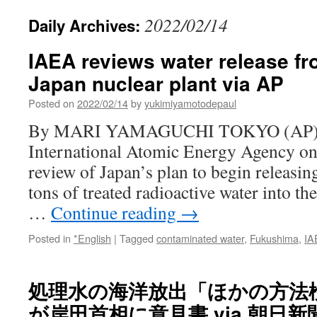
2022/02/14
Daily Archives:
IAEA reviews water release 
Japan nuclear plant via AP
Posted on
2022/02/14
by
yukimiyamotodepaul
By MARI YAMAGUCHI TOKYO (AP) —
International Atomic Energy Agency o
review of Japan’s plan to begin releasin
tons of treated radioactive water into t
…
Continue reading
→
Posted in
*English
|
Tagged
contaminated water
,
Fukushima
,
IA
処理水の海洋放出「ほかの方法
が岸田首相に意見書 via 朝日新