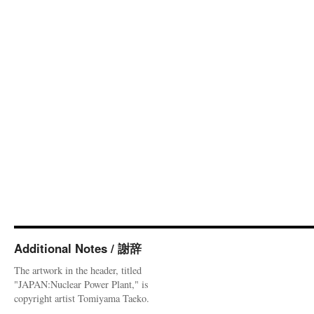
Additional Notes / 謝辞
The artwork in the header, titled
"JAPAN:Nuclear Power Plant," is
copyright artist Tomiyama Taeko.