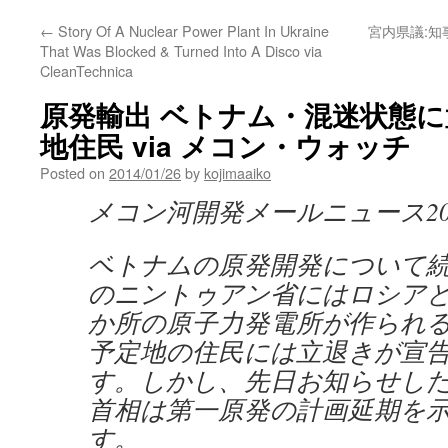
←
Story Of A Nuclear Power Plant In Ukraine
宮内県議:
That Was Blocked & Turned Into A Disco via
CleanTechnica
原発輸出 ベトナム・混迷状態
地住民 via メコン・ウォッチ
Posted on
2014/01/26
by
kojimaaiko
メコン河開発メールニュース201
ベトナムの原発開発について
のニントゥアン省にはロシアと
か所の原子力発電所が作られ
予定地の住民には立退きが宣
す。しかし、先日お知らせし
首相は第一原発の計画延期を
す。