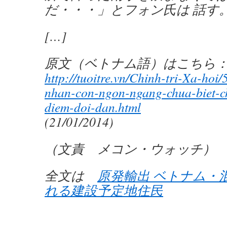
だ・・・」とフォン氏は 話す
[…]
原文（ベトナム語）はこちら
http://tuoitre.vn/Chinh-tri-Xa-hoi
nhan-con-ngon-ngang-chua-biet-ch
diem-doi-dan.html
(21/01/2014)
（文責 メコン・ウォッチ）
全文は
原発輸出 ベトナム・
れる建設予定地住民