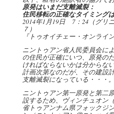
原発はいまだ支離滅裂：
住民移転の正確なタイミング
2014年1月19日 7：24（グ
７）
『トゥオイチェー・オンライ
ニントゥアン省人民委員会によ
の住民が正確にいつ、原発の
ければならないかは分からな
計画次第なのだが、その建設
支離滅裂になっている・・・
ニントゥアン第一原発と第二
設するため、ヴィンチュオン
省トゥアンナム県フォックジ