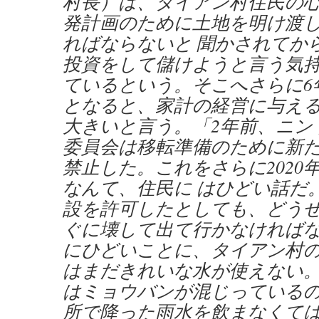
村長）は、タイアン村住民の
発計画のために土地を明け渡
ればならないと 聞かされてか
投資をして儲けようと言う気
ているという。そこへさらに6
となると、家計の経営に与える
大きいと言う。「2年前、ニン
委員会は移転準備のために新
禁止した。これをさらに2020
なんて、住民に はひどい話だ
設を許可したとしても、どう
ぐに壊して出て行かなければ
にひどいことに、タイアン村の
はまだきれいな水が使えない
はミョウバンが混じっている
所で降った雨水を飲まなくて