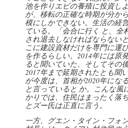
池を作りエビの養殖に投資し
が、移転の正確な時期が分か
模にしかできない。生活の経
ている。「会合に行く と、全
され退去しなければならない
こに建設資材だけを専門に運
を作るらしい。2014年には原
ると聞いていた、そしてその
2017年まで延期されたとも聞
が今度は、首相が2020年にな
と言っていると か。こんな風
かりでは、住民はまったく落
とズー氏は正直に言う。
一方、グエン・タイン・フォ