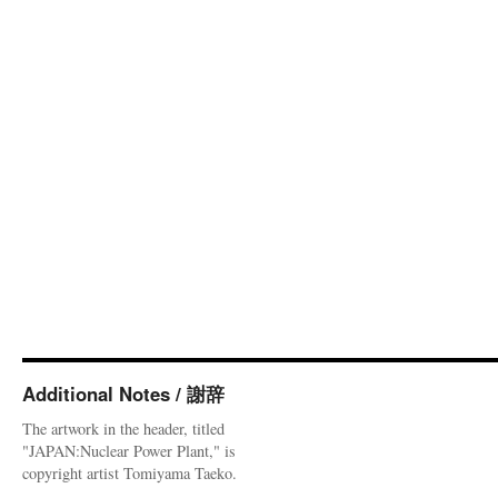
Additional Notes / 謝辞
The artwork in the header, titled
"JAPAN:Nuclear Power Plant," is
copyright artist Tomiyama Taeko.