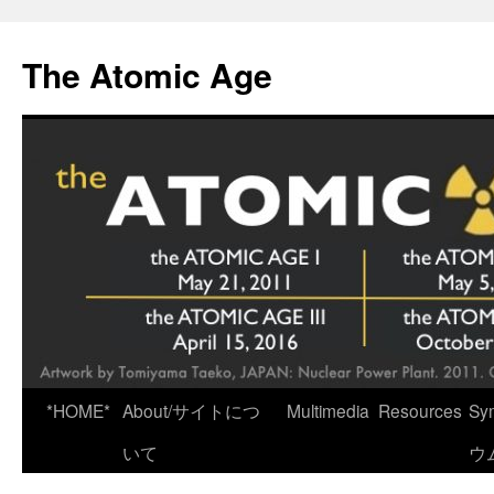
Skip
to
The Atomic Age
content
*HOME*
About/サイトにつ
Multimedia
Resources
Sy
いて
ウ