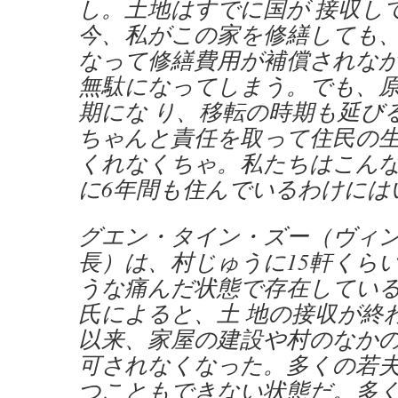
し。土地はすでに国が 接収し
今、私がこの家を修繕しても
なって修繕費用が補償されな
無駄になってしまう。でも、
期にな り、移転の時期も延び
ちゃんと責任を取って住民の
くれなくちゃ。私たちはこん
に6年間も住んでいるわけには
グエン・タイン・ズー（ヴィ
長）は、村じゅうに15軒くら
うな痛んだ状態で存在してい
氏によると、土 地の接収が終わ
以来、家屋の建設や村のなか
可されなくなった。多くの若
つこともできない状態だ。多く