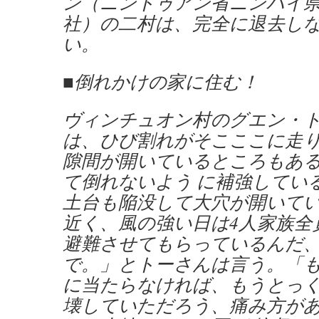
ン（ニントゥアン省ニンハイ
社）の二村は、完全に退去し
い。
■倒れかけの家に住む！
ヴィンチュオン村のグエン・
は、ひび割れがそこここに走り
隙間が開いているところもあ
て倒れないよう に補強してい
土台も陥没して大穴が開いて
近く、風の強い日は4人家族全
避難させてもらっているんだ、
で。」とトーさんは言う。「
に当たらなければ、もうとっ
壊していただろう、痛み方が