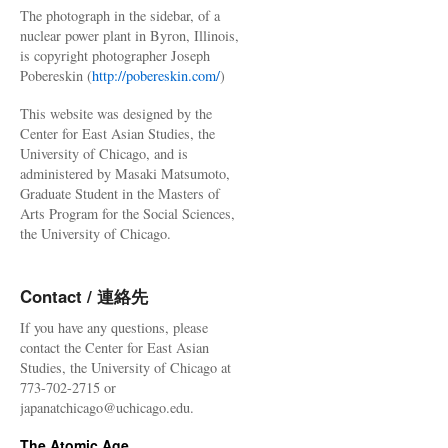
The photograph in the sidebar, of a
nuclear power plant in Byron, Illinois,
is copyright photographer Joseph
Pobereskin (
http://pobereskin.com/
)
This website was designed by the
Center for East Asian Studies, the
University of Chicago, and is
administered by Masaki Matsumoto,
Graduate Student in the Masters of
Arts Program for the Social Sciences,
the University of Chicago.
Contact / 連絡先
If you have any questions, please
contact the Center for East Asian
Studies, the University of Chicago at
773-702-2715 or
japanatchicago@uchicago.edu.
The Atomic Age