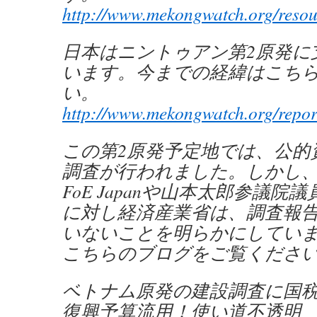
http://www.mekongwatch.org/reso
日本はニントゥアン第2原発に
います。今までの経緯はこち
い。
http://www.mekongwatch.org/repor
この第2原発予定地では、公的
調査が行われました。しかし、
FoE Japanや山本太郎参議院
に対し経済産業省は、調査報
いないことを明らかにしてい
こちらのブログをご覧くださ
ベトナム原発の建設調査に国
復興予算流用！使い道不透明