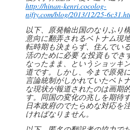
http://hinan-kenri.cocolog-
nifty.com/blog/2013/12/25-6c31.ht
以下、原発輸出国のなりふり
意向に翻弄されるベトナム現
転時期も決まらず、住んでい
活のために必要 な投資もでき
なったまま、というショッキ
道です。しかし、今まで原発
言論統制がしかれていたベトナ
な現状が報道されたのは画期
す。同国の変化の兆しを期待
日本政府のでたらめな対応を
ければなりません。
以下、匿名の翻訳者の協力で