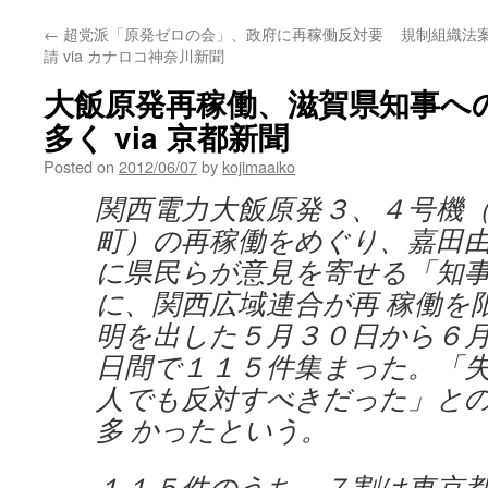
←
超党派「原発ゼロの会」、政府に再稼働反対要
規制組織法
請 via カナロコ神奈川新聞
大飯原発再稼働、滋賀県知事へ
多く via 京都新聞
Posted on
2012/06/07
by
kojimaaiko
関西電力大飯原発３、４号機
町）の再稼働をめぐり、嘉田
に県民らが意見を寄せる「知
に、関西広域連合が再 稼働を
明を出した５月３０日から６
日間で１１５件集まった。「
人でも反対すべきだった」と
多 かったという。
１１５件のうち、７割は東京