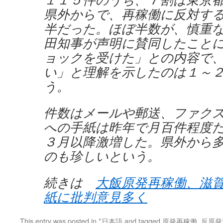
県外からで、再稼働に反対す
半だった。ほぼ半数が、慎重
田知事が声明に賛同したこと
ョックを受けた」との内容で
い」と理解を示したのは１～
う。
件数はメールや郵送、ファク
への手紙は昨年で月百件程度
３月以降激増した。県外から
のも珍しいという。
続きは
大飯原発再稼働、滋
紙に批判意見多く
This entry was posted in
*日本語
and tagged
原発再稼働
,
反原発