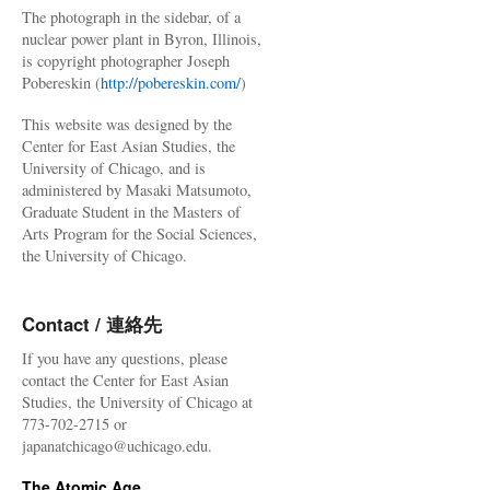
The photograph in the sidebar, of a
nuclear power plant in Byron, Illinois,
is copyright photographer Joseph
Pobereskin (
http://pobereskin.com/
)
This website was designed by the
Center for East Asian Studies, the
University of Chicago, and is
administered by Masaki Matsumoto,
Graduate Student in the Masters of
Arts Program for the Social Sciences,
the University of Chicago.
Contact / 連絡先
If you have any questions, please
contact the Center for East Asian
Studies, the University of Chicago at
773-702-2715 or
japanatchicago@uchicago.edu.
The Atomic Age