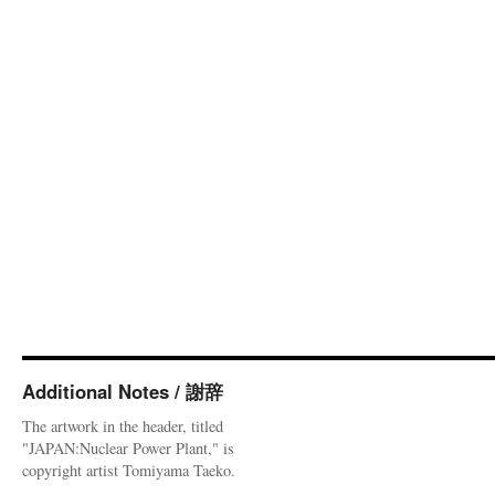
Additional Notes / 謝辞
The artwork in the header, titled
"JAPAN:Nuclear Power Plant," is
copyright artist Tomiyama Taeko.