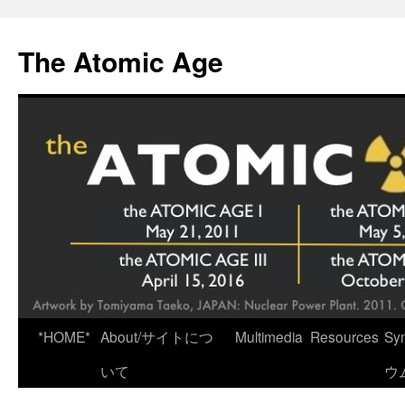
Skip
to
The Atomic Age
content
*HOME*
About/サイトにつ
Multimedia
Resources
Sy
いて
ウ