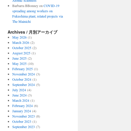
Atomic Scientists
Barbarra BBonney
on
COVID-19
spreading among workers on
Fukushima plant, related projects via
The Mainichi
Archives / 月別アーカイブ
May 2026
(1)
March 2026
(2)
October 2025
(2)
August 2025
(1)
June 2025
(2)
May 2025
(10)
February 2025
(1)
November 2024
(3)
October 2024
(1)
September 2024
(5)
July 2024
(4)
June 2024
(3)
March 2024
(1)
February 2024
(6)
January 2024
(4)
November 2023
(8)
October 2023
(1)
September 2023
(7)