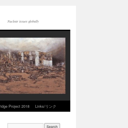
Nuclear issues globally
idge Project 2018
Links/リンク