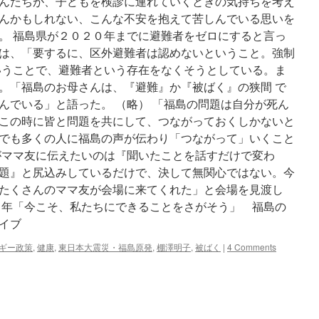
んたちが、子どもを検診に連れていくときの気持ちを考え
んかもしれない、こんな不安を抱えて苦しんでいる思いを
。 福島県が２０２０年までに避難者をゼロにすると言っ
は、「要するに、区外避難者は認めないということ。強制
いうことで、避難者という存在をなくそうとしている。ま
。「福島のお母さんは、『避難』か『被ばく』の狭間 で
んでいる」と語った。 （略） 「福島の問題は自分が死ん
この時に皆と問題を共にして、つながっておくしかないと
でも多くの人に福島の声が伝わり「つながって」いくこと
がママ友に伝えたいのは『聞いたことを話すだけで変わ
題』と尻込みしているだけで、決して無関心ではない。今
たくさんのママ友が会場に来てくれた」と会場を見渡し
５年「今こそ、私たちにできることをさがそう」 福島の
イブ
ギー政策
,
健康
,
東日本大震災・福島原発
,
棚澤明子
,
被ばく
|
4 Comments