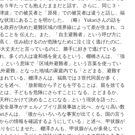
を５年たっても抱えたままだと話す。 さらに、同じ３・
津波」での被災者と「原発」での被災者は違うと話し、福
状況にあることを明かした。 （略） Yukariさんの話を
も政府が決めた避難区域の境界線によって差が生まれ、コ
ることを 伝えた。また、「自主避難者」という呼び方に
高く、住み続けるのが危険なために泣く泣く逃げたのに、
が大丈夫だと言っているのに、勝手に好きで逃げている
れ、多くの人は違和感を覚えるという。棚橋さんは、「強
た」という意味で「区域外避難者」という言葉を使ってい
域外避難」となった地域の家庭内でも「とどまる、避難す
まれている。棚澤さんは、福島では３世代同居が多 く、
とを述べ、「放射能から子どもを守ることは、親を捨てる
とは、子どもを危険にさらすことに なる。とどまるか、
天秤にかけて決めることになる」という現状を語った。
安全基準がチェルノブイリ原発事故と比べ、かなり高い数
kariさんは、「後からいろいろな事実が出てくる。国の言う
からの情報を確認するようにしている」と述べ、甲状腺が
怒りをにじませた。 棚澤さんも、甲状腺がんが多発してい