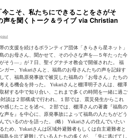
「今こそ、私たちにできることをさがそ
聞くトーク＆ライブ via Christian
epaul
帯の支援を続けるボランティア団体「きらきら星ネット」
島のお母さん、聞かせて、その小さな声を―５年たった今
がそう―」が７日、聖イグナチオ教会で開催された。 福
ガー、Yukariさんと、福島のお母さんたちの声を記録す
して、福島原発事故で被災した福島の「お母さん」たちの
える機会を持った。 Yukariさんと棚澤明子さんは、棚澤
取材する中で知り合い、これまで多くの時間を一緒に過ご
の対談は２部構成で行われ、１部では、震災発生からこれ
や感じたことを述べ、２部では、棚澤さんの著書『福島の
な声を』を中心に、原発事故によって福島の人たちがどう
いるのかを語った。 (略） Yukariさんの住んでいたい
ため、Yukariさんは区域外避難者もしくは自主避難者と
含め、福島を出て避難している人たちの多くが、「先に逃げてし