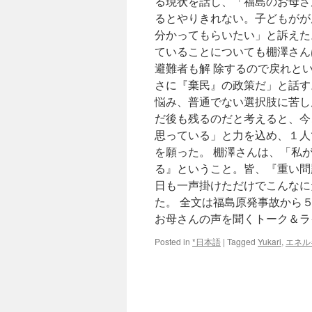
る現状を話し、「福島のお母さ
るとやりきれない。子どもがが
分かってもらいたい」と訴えた
ていることについても棚澤さん
避難者も解 除するので戻れと
さに『棄民』の政策だ」と話す
悩み、普通でない選択肢に苦し
だ後も残るのだと考えると、今
思っている」と力を込め、１人
を願った。 棚澤さんは、「私
る』ということ。皆、『重い問
日も一声掛けただけでこんなに
た。 全文は福島原発事故から
お母さんの声を聞くトーク＆ラ
Posted in
*日本語
|
Tagged
Yukari
,
エネル