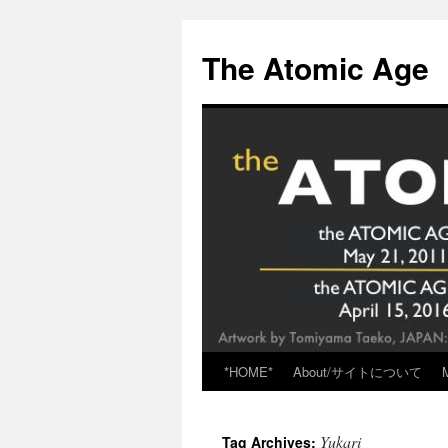
Skip
to
The Atomic Age
content
*HOME*
About/サイトについて
Yukari
Tag Archives: