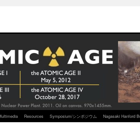
Multimedia
Resources
Symposium/シンポジウム
Nagasaki Hanford Br