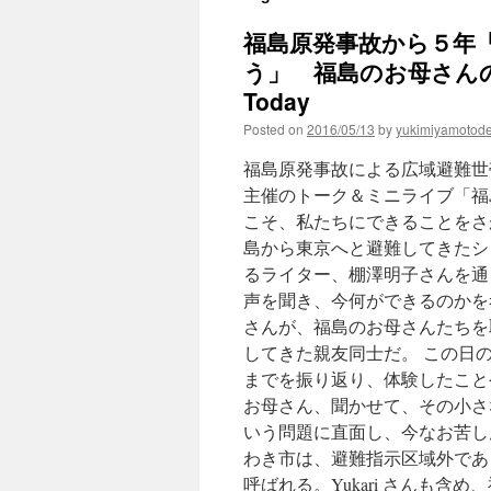
福島原発事故から５年
う」 福島のお母さんの声を
Today
Posted on
2016/05/13
by
yukimiyamotod
福島原発事故による広域避難世
主催のトーク＆ミニライブ「福
こそ、私たちにできることをさ
島から東京へと避難してきたシン
るライター、棚澤明子さんを通
声を聞き、今何ができるのかを考
さんが、福島のお母さんたちを
してきた親友同士だ。 この日
までを振り返り、体験したこと
お母さん、聞かせて、その小さ
いう問題に直面し、今なお苦しんで
わき市は、避難指示区域外である
呼ばれる。Yukari さんも