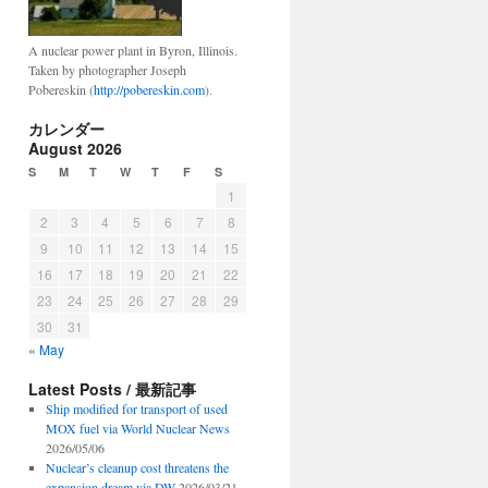
A nuclear power plant in Byron, Illinois.
Taken by photographer Joseph
Pobereskin (
http://pobereskin.com
).
カレンダー
August 2026
S
M
T
W
T
F
S
1
2
3
4
5
6
7
8
9
10
11
12
13
14
15
16
17
18
19
20
21
22
23
24
25
26
27
28
29
30
31
« May
Latest Posts / 最新記事
Ship modified for transport of used
MOX fuel via World Nuclear News
2026/05/06
Nuclear’s cleanup cost threatens the
expansion dream via DW
2026/03/21