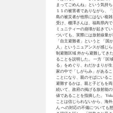
まってごめんね」という気持ち
１１の被害者でありながら、「
島の被災者が他県にはない複雑な
受け、棚澤さんは、福島県内で
ミュニティーの崩壊が起きてい
ついても、実際には放射線量が
「自主避難者」というと 「国
人」というニュアンスが感じら
制避難区域 外から避難してき
ることを説明した。 一方「区
る」をめぐり、わだかまりが生
家の中で「しがらみ」があるこ
ことになり、親のそばにいるこ
避難するかは、親と子どもを両
続いて、政府の掲げる放射能の
値であることを指摘した。 Yu
ことは信じられないから、海外
ん への対応の不備についても