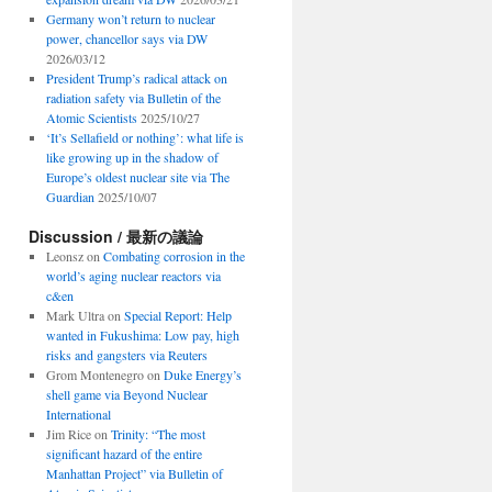
Germany won’t return to nuclear
power, chancellor says via DW
2026/03/12
President Trump’s radical attack on
radiation safety via Bulletin of the
Atomic Scientists
2025/10/27
‘It’s Sellafield or nothing’: what life is
like growing up in the shadow of
Europe’s oldest nuclear site via The
Guardian
2025/10/07
Discussion / 最新の議論
Leonsz
on
Combating corrosion in the
world’s aging nuclear reactors via
c&en
Mark Ultra
on
Special Report: Help
wanted in Fukushima: Low pay, high
risks and gangsters via Reuters
Grom Montenegro
on
Duke Energy’s
shell game via Beyond Nuclear
International
Jim Rice
on
Trinity: “The most
significant hazard of the entire
Manhattan Project” via Bulletin of