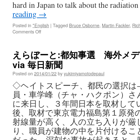
hard in Japan to talk about the radiatio
reading
→
Posted in
*English
|
Tagged
Bruce Osborne
,
Martin Fackler
,
Ric
on
Comments Off
NY
Times
Reporter:
えらぼーと:都知事選 海外メ
Untold
via 毎日新聞
story
of
Posted on
2014/01/22
by
yukimiyamotodepaul
Fukushima
is
◇ヘイトスピーチ、都民の選択は−
the
員・車学峰（チャ・ハクポン）さ
radiation
issue,
に来日し、３年間日本を取材して
gov’t
後、取材で東京電力福島第１原発の
doesn’t
want
射線量が高く、人の立ち入りが厳
us
り、職員が建物の中を片付けるこ
talking
about
だった。深刻な事故が起きると、