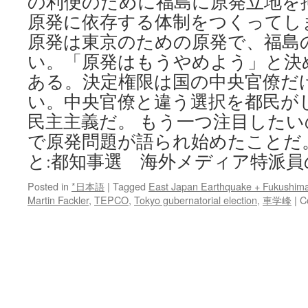
の利便のために福島に原発立地を
原発に依存する体制をつくってし
原発は東京のための原発で、福島
い。「原発はもうやめよう」と決
ある。決定権限は国の中央官僚だ
い。中央官僚と違う選択を都民が
民主主義だ。 もう一つ注目した
で原発問題が語られ始めたことだ。
と:都知事選 海外メディア特派員
Posted in
*日本語
|
Tagged
East Japan Earthquake + Fukushim
Martin Fackler
,
TEPCO
,
Tokyo gubernatorial election
,
車学峰
|
C