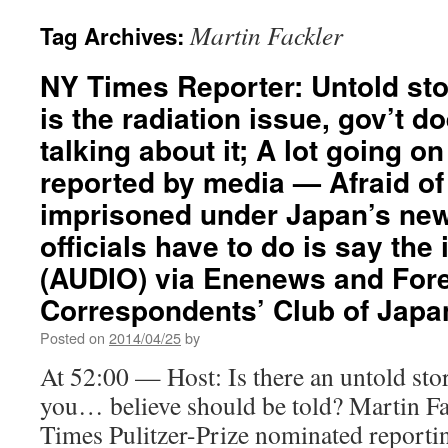
Martin Fackler
Tag Archives:
NY Times Reporter: Untold st
is the radiation issue, gov’t d
talking about it; A lot going on
reported by media — Afraid of
imprisoned under Japan’s new
officials have to do is say the 
(AUDIO) via Enenews and For
Correspondents’ Club of Japa
Posted on
2014/04/25
by
At 52:00 — Host: Is there an untold sto
you… believe should be told? Martin Fa
Times Pulitzer-Prize nominated reporti