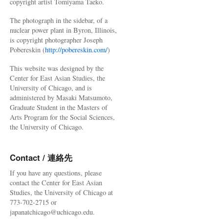
copyright artist Tomiyama Taeko.
The photograph in the sidebar, of a
nuclear power plant in Byron, Illinois,
is copyright photographer Joseph
Pobereskin (
http://pobereskin.com/
)
This website was designed by the
Center for East Asian Studies, the
University of Chicago, and is
administered by Masaki Matsumoto,
Graduate Student in the Masters of
Arts Program for the Social Sciences,
the University of Chicago.
Contact / 連絡先
If you have any questions, please
contact the Center for East Asian
Studies, the University of Chicago at
773-702-2715 or
japanatchicago@uchicago.edu.