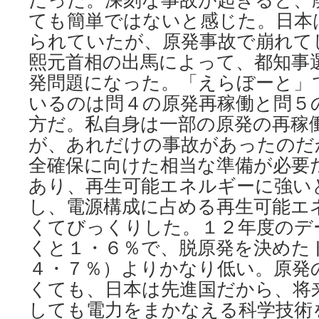
it;
ても簡単ではないと感じた。日本
A
られていたが、原発事故で崩れて
lot
going
熙元首相の出馬によって、都知事
on
発問題になった。「えらぼーと」
that’s
never
いるのは問４の原発再稼働と問５
reported
方だ。私自身は一部の原発の再稼
by
media
が、あれだけの事故があったのだ
—
全確保に向けた相当な準備が必要
Afraid
of
あり、再生可能エネルギーに強い
being
し、電源構成に占める再生可能エ
imprisoned
くてびっくりした。１２年度のデ
under
Japan’s
くと１・６％で、脱原発を決めた
new
４・７％）よりかなり低い。原発
secrecy
law;
くても、日本は先進国だから、将
All
しても電力をまかなえる科学技術
officials