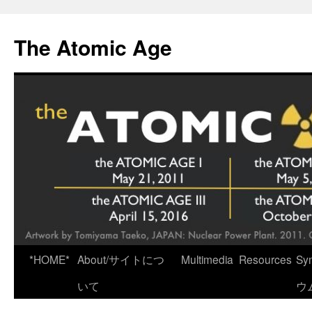
Skip
to
The Atomic Age
content
*HOME*
About/サイトにつ
Multimedia
Resources
Sy
いて
ウ