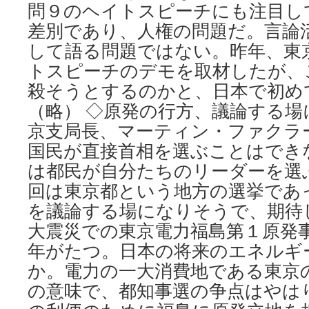
have
問９のヘイトスピーチにも注目し
to
差別であり、人権の問題だ。言論
do
is
して語る問題ではない。昨年、東
say
トスピーチのデモを取材したが、
the
info
殺そうとするのかと、日本で初め
is
（略） ◇原発の行方、議論する場
secret
京支局長、マーティン・ファクラ
(AUDIO)
via
国民が直接首相を選ぶことはでき
Enenews
は都民が自分たちのリーダーを選
and
Foreign
回は東京都という地方の選挙であ
Correspondents’
を議論する場になりそうで、期待
Club
of
大震災での東京電力福島第１原発
Japan
年がたつ。日本の将来のエネルギ
か。電力の一大消費地である東京
の意味で、都知事選の争点はやは