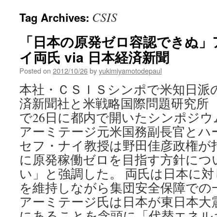
CSIS
Tag Archives:
「日本の原発ゼロ容認できぬ」
イ両氏 via 日本経済新聞
Posted on
2012/10/26
by
yukimiyamotodepaul
本社・ＣＳＩＳシンポで米知日派の
済新聞社と米戦略国際問題研究所
で26日に都内で開いたシンポジ
アーミテージ元米国務副長官とハ
セフ・ナイ教授は野田佳彦政権が打
に原発稼働ゼロを目指す方針につ
い」と強調した。 両氏は日本に
を維持しながら集団安全保障での
アーミテージ氏は日本が東日本大
にあることを念頭に「代替エネル