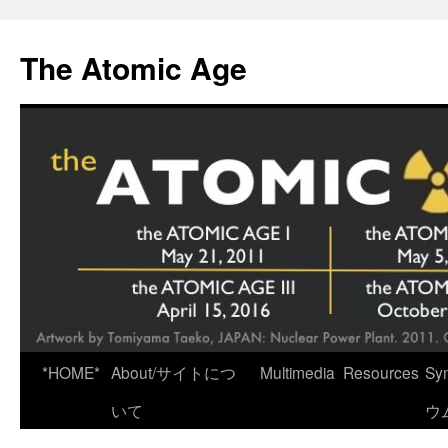
Skip
to
The Atomic Age
content
*HOME*
About/サイトにつ
Multimedia
Resources
Sy
いて
ウ