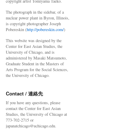
copyright artist Tomiyama Taeko.
The photograph in the sidebar, of a
nuclear power plant in Byron, Illinois,
is copyright photographer Joseph
Pobereskin (
http://pobereskin.com/
)
This website was designed by the
Center for East Asian Studies, the
University of Chicago, and is
administered by Masaki Matsumoto,
Graduate Student in the Masters of
Arts Program for the Social Sciences,
the University of Chicago.
Contact / 連絡先
If you have any questions, please
contact the Center for East Asian
Studies, the University of Chicago at
773-702-2715 or
japanatchicago@uchicago.edu.