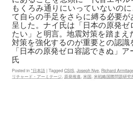
もくろみ通りにいっていないのに
て自らの手足をさらに縛る必要が
呈した。ナイ氏は「日本の原発ゼ
たい」と明言。地震対策を踏まえ
対策を強化するのが重要との認識
「日本の原発ゼロ容認できぬ」ア
氏
Posted in
*日本語
|
Tagged
CSIS
,
Joseph Nye
,
Richard Armitag
リチャード・アーミテージ
,
原発推進
,
米国
,
米戦略国際問題研究