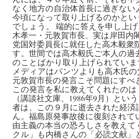
なく地方の自治体首長に過ぎない
今頃になって取り上げるのかとい
でしょう。 端的に答えを申し上
木孝一・元敦賀市長、実は岸田内
党国対委員長に就任した高木毅衆
す。世間では高木毅氏ご本人の過
のことばかり取り上げられていま
メディアはパンツよりも高木氏の
元敦賀市長の発言こそ問題にすべ
この発言を私に教えてくれたのは
（講談社文庫、1986年9月）とい
者は、この９月に逝去された経済
ん。福島原発事故後に復刻されて
由主義の本当の恐ろしさを教えて
クル」も内橋さんの「必読文献」