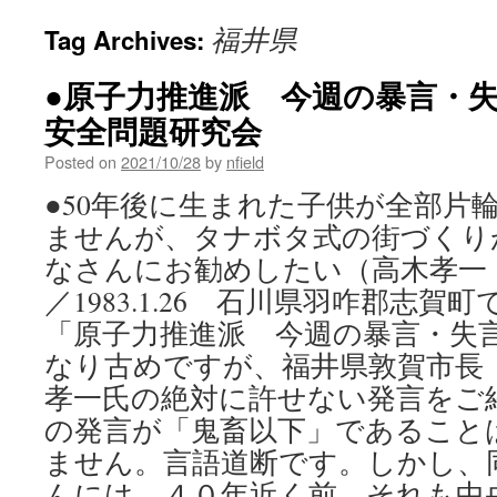
福井県
Tag Archives:
●原子力推進派 今週の暴言・失言
安全問題研究会
Posted on
2021/10/28
by
nfield
●50年後に生まれた子供が全部片
ませんが、タナボタ式の街づくり
なさんにお勧めしたい（高木孝一
／1983.1.26 石川県羽咋郡志
「原子力推進派 今週の暴言・失
なり古めですが、福井県敦賀市長
孝一氏の絶対に許せない発言をご紹
の発言が「鬼畜以下」であること
ません。言語道断です。しかし、
んには、４０年近く前、それも中