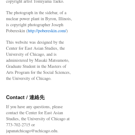
copyright artist Tomiyama Taeko.
The photograph in the sidebar, of a
nuclear power plant in Byron, Illinois,
is copyright photographer Joseph
Pobereskin (
http://pobereskin.com/
)
This website was designed by the
Center for East Asian Studies, the
University of Chicago, and is
administered by Masaki Matsumoto,
Graduate Student in the Masters of
Arts Program for the Social Sciences,
the University of Chicago.
Contact / 連絡先
If you have any questions, please
contact the Center for East Asian
Studies, the University of Chicago at
773-702-2715 or
japanatchicago@uchicago.edu.