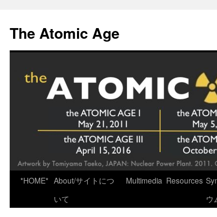
Skip
to
The Atomic Age
content
*HOME*
About/サイトにつ
Multimedia
Resources
Sy
いて
ウ