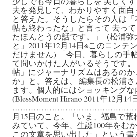
少しでも今日の暮らしを 美しく
ル
夫を発見して、わかりやすく面白
「暮
し
と答えた。そうしたらその人は「
の
帖も終わったな」と言って 去っ
手
帖」
たほんとうの話です。」（松浦弥
編
と」2011年12月14日※このコン
集
部
だけません) 「今日、暮らしの手
に
て問いかけた人がいるそうです。
は
帖」にジャーナリズムはあるのか
「政
治
か」と。答えは、 編集長の松浦さんの
色
ます。個人的にはショッキングな
が
強
(BlessMoment Hirano 2011年12
す
……………………………………………
ぎ」
と
月15日のこと。「いま、福島で荒
批
みていて、今年、生誕100年をむ
判
が！
この文章を思い出した」という書