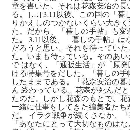
via
章を書いた。それは花森安治の長
livedoor
NEWS
る。 […] 3.11以後、この国の
りかえしのつかないくらい大きく
た。だから、「暮しの手帖」も変
た。 3.11以後、「暮しの手帖」
だろうと思い、それを待っていた
た。いまも待っている。そのあい
で はなく、「通販生活」が「原
ける特集号をだした。「暮しの手
したままである。「花森安治の暮
ん 終わっている。花森が死んだ
たのだ。しかし花森のもとで、花
一緒に仕事をしてきた編集者たち
だ。 イラク戦争が続くさなか、
「あなたにとって大切なものはな