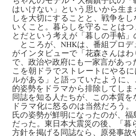
ちゃんのモデル・大橋鎮子氏の「
はいけない」という思いから生ま
しを大切にすることと、戦争をし
いくこと。暮らしを守ることはつ
とだという考えが「暮しの手帖」
ところが、NHKは、番組プロデ
がインタビューで「花森さんはわ
で、政治や政府にも一家言があっ
こを朝ドラでストレートにやるに
ルがある」と語っていたように、
的姿勢をドラマから排除してしま
同誌を知る人たちが、この本質を
ドラマ化に怒るのは当然だろう。 [
氏の姿勢が鮮明になったのが、福
だった。東日本大震災の後、「暮
方針を掲げる同誌なら、原発事故