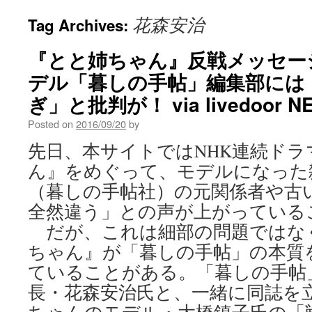
花森安治
Tag Archives:
『とと姉ちゃん』反戦メッセー
デル「暮しの手帖」編集部には
ぎ」と批判が！ via livedoor N
Posted on
2016/09/20
by
先日、本サイトではNHK連続ド
ん』をめぐって、モデルになった
（暮しの手帖社）の元関係者や古
全然違う」との声が上がっている
だが、これは細部の問題ではな
ちゃん』が「暮しの手帖」の本質
ていることがある。「暮しの手帖
長・花森安治氏と、一緒に同誌を