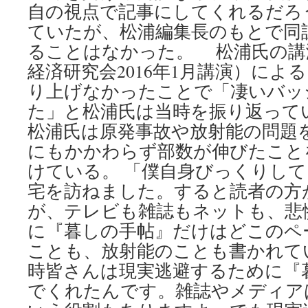
自の視点で記事にしてくれるだろ
ていたが、松浦編集長のもとで同
ることはなかった。 松浦氏の講
経済研究会2016年1月講演）によ
り上げなかったことで「凄いバッ
た」と松浦氏は当時を振り返って
松浦氏は原発事故や放射能の問題
にもかかわらず部数が伸びたこと
けている。 「僕自身びっくりし
宅を訪ねました。すると読者の方
が、テレビも雑誌もネットも、悲
に『暮しの手帖』だけはどこのペ
ことも、放射能のことも書かれて
時皆さんは現実逃避するために『
でくれたんです。雑誌やメディア