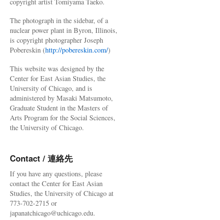
copyright artist Tomiyama Taeko.
The photograph in the sidebar, of a
nuclear power plant in Byron, Illinois,
is copyright photographer Joseph
Pobereskin (
http://pobereskin.com/
)
This website was designed by the
Center for East Asian Studies, the
University of Chicago, and is
administered by Masaki Matsumoto,
Graduate Student in the Masters of
Arts Program for the Social Sciences,
the University of Chicago.
Contact / 連絡先
If you have any questions, please
contact the Center for East Asian
Studies, the University of Chicago at
773-702-2715 or
japanatchicago@uchicago.edu.