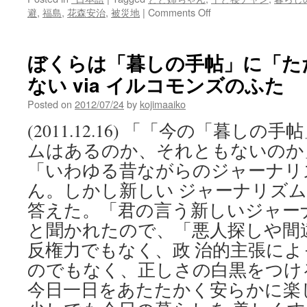
on
避
,
福島
,
花森安治
,
被災地
|
Comments Off
『と
と
姉
ぼくらは「暮しの手帖」に「た
ち
ない via イルコモンズのふた
ゃ
ん』
Posted on
2012/07/24
by
kojimaaiko
反
戦
(2011.12.16) 「「今の「暮し
メ
ムはあるのか、それともないのか
ッ
セ
「いわゆる昔ながらのジャーナリ
ー
ん。しかし新しい ジャーナリズ
ジ
封
答えた。「君の言う新しいジャー
印
と聞かれたので、「悪人探しや間
の
一
反権力でもなく、政 治的主張に
方
のでもなく、正しさの白黒をつけ
で
今日一日をあたたかく安らかに楽
モ
デ