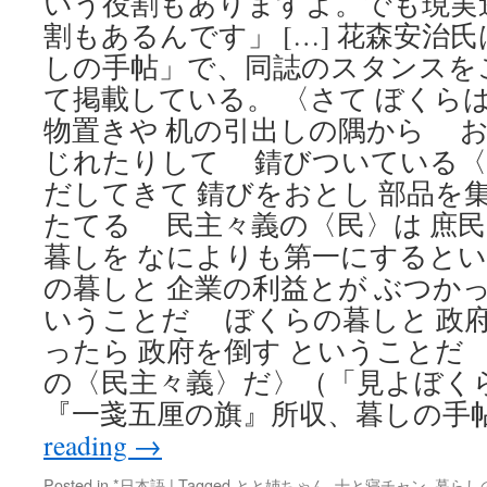
いう役割もありますよ。でも現実
割もあるんです」 […] 花森安治氏
しの手帖」で、同誌のスタンスを
て掲載している。 〈さて ぼくら
物置きや 机の引出しの隅から お
じれたりして 錆びついている〈
だしてきて 錆びをおとし 部品を
たてる 民主々義の〈民〉は 庶
暮しを なによりも第一にすると
の暮しと 企業の利益とが ぶつかっ
いうことだ ぼくらの暮しと 政府
ったら 政府を倒す ということだ
の〈民主々義〉だ〉（「見よぼく
『一戔五厘の旗』所収、暮しの手帖
reading
→
Posted in
*日本語
|
Tagged
とと姉ちゃん
,
十と寝チャン
,
暮らし