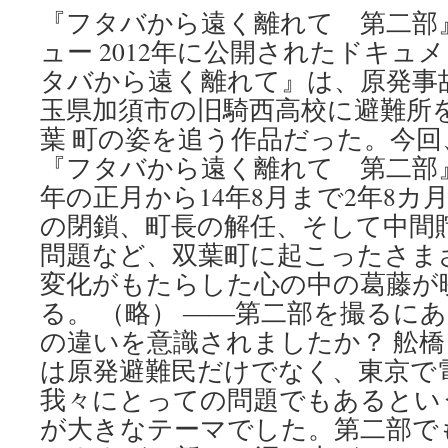
『フタバから遠く離れて 第二部
ュー 2012年に公開されたドキュ
タバから遠く離れて』は、原発事
玉県加須市の旧騎西高校に避難所
葉 町の姿を追う作品だった。今
『フタバから遠く離れて 第二部』
年の正月から14年8月まで2年8カ
の閉鎖、町長の解任、そして中間
問題など、双葉町に起こったさま
変化がもたらした心の中の葛藤が
る。 （略） ――第二部を撮るに
の違いを意識されましたか？ 舩
は原発避難民だけでなく、東京で
我々にとっての問題でもあるとい
が大きなテーマでした。第二部で