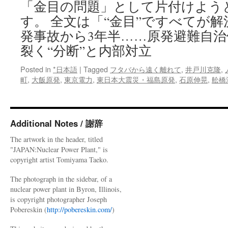
「金目の問題」として片付けよう
す。 全文は「“金目”ですべてが
発事故から3年半……原発避難自
裂く“分断”と内部対立
Posted in
*日本語
|
Tagged
フタバから遠く離れて
,
井戸川克隆
,
町
,
大飯原発
,
東京電力
,
東日本大震災・福島原発
,
石原伸晃
,
舩橋
Additional Notes / 謝辞
The artwork in the header, titled
"JAPAN:Nuclear Power Plant," is
copyright artist Tomiyama Taeko.
The photograph in the sidebar, of a
nuclear power plant in Byron, Illinois,
is copyright photographer Joseph
Pobereskin (
http://pobereskin.com/
)