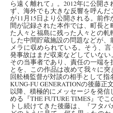
Post
ら遠く離れて』。2012年に公開
ず、海外でも大きな反響を呼んだ
が11月15日より公開される。前作
間が記録された本作では、町長と
た人々と福島に残った人々との軋
した中間貯蔵施設の問題などが、
メラに収められている。そう、言
発事故はまだ収束などしていない
その当事者であり、責任の一端を
とを、この作品は改めて我々に突
回舩橋監督が対談の相手として指名
KUNG-FU GENERATIONの後
以降、積極的にメッセージを発信
める『THE FUTURE TIMES
トし続けてきた後藤は、『フタバ