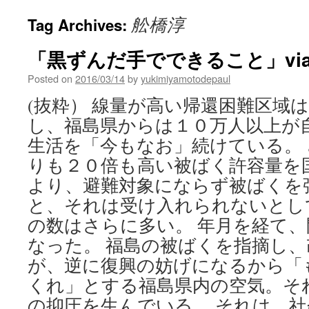
舩橋淳
Tag Archives:
「黒ずんだ手でできること」via Huf
Posted on
2016/03/14
by
yukimiyamotodepaul
(抜粋） 線量が高い帰還困難区域
し、福島県からは１０万人以上が
生活を「今もなお」続けている。
りも２０倍も高い被ばく許容量を
より、避難対象にならず被ばくを
と、それは受け入れられないとし
の数はさらに多い。 年月を経て
なった。 福島の被ばくを指摘し
が、逆に復興の妨げになるから「
くれ」とする福島県内の空気。そ
の抑圧を生んでいる。 それは、