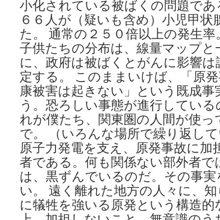
小化されている被ばくの問題であ
６６人が（疑いも含め）小児甲状
た。 通常の２５０倍以上の発生
子供たちの分布は、線量マップと
に、政府は被ばくとがんに影響は
定する。 このままいけば、「原
康被害は起きない」という既成事
う。恐ろしい事態が進行している
れが僕たち、関東圏の人間が使っ
で。 （いろんな場所で繰り返し
原子力発電を支え、原発事故に加
者である。何も関係ない部外者で
は、黒ずんでいるのだ。その事実
い。 遠く離れた地方の人々に、
に犠牲を強いる原発という構造的
上、加担しないこと。無意識のう