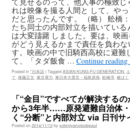
て見せるのって、他人事の極致じ
れは映像を撮る人間と して、や
だと思ったんです。 （略） 舩橋
たち同士の内部対立を描いている
は大変躊躇 しました。要は、映
がどう見えるかまで責任を負わな
す。映画の中で旧騎西高校に避難
て、「タダ飯食 …
Continue reading
Posted in
*日本語
|
Tagged
ASIAN KUNG-FU GENERATION
,
て
,
後藤正文
,
東京電力
,
東日本大震災・福島原発
,
舩橋淳
,
被ばく
「“金目”ですべてが解決するの
から3年半……原発避難自治体
く“分断”と内部対立 via 日刊
Posted on
2014/11/12
by
yukimiyamotodepaul