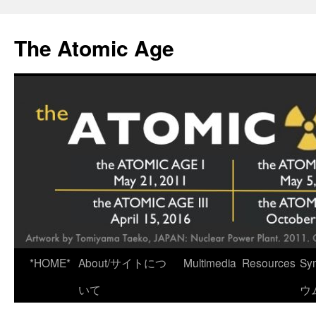
Skip
to
The Atomic Age
content
*HOME*
About/サイトにつ
Multimedia
Resources
Sy
いて
ウ