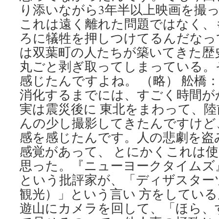
り添いながら3年半以上映画を撮
これは遠く離れた問題ではなく、
ろに犠牲を押しつけてるんだなっ
は双葉町の人たちが築いてきた歴
丸ごと剥ぎ取ってしまっている。
感じたんですよね。 （略） 舩橋
消化するまでには、すごく時間が
実は震災後に 東北をまわって、
んの少し撮影してきたんですけど
感を感じたんです。人の悲劇を盗
感覚があって、 とにかくこれは
思った。『ニューヨークタイムズ
という批評家が、「ディザスター
観光）」という言い 方をしてい
遊山にカメラを回して、「ほら、