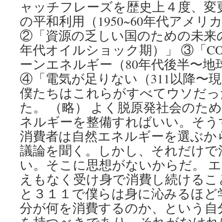
ャッチフレーズを歴史上４度、変
の平和利用（1950~60年代アメ
②「資源の乏しい国のための未来の
年代オイルショック期）」 ③「C
ーンエネルギー（80年代後半〜地
④「電気が足りない（311以降〜現
僕たちはこれらがすべてウソだっ
た。 （略） よく脱原発社会のた
ネルギーを整備すればいい。そう
消費者は自然エネルギーを選ぶか
議論を聞く。しかし、それだけで
い。そこに思想がないからだ。 
えもなく受け身で消費し続けるこ
と３１１で僕らは身に沁みるほど
分が何を消費するのか、という自