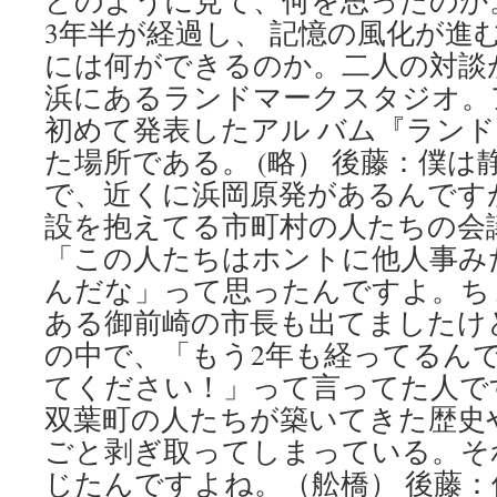
どのように見て、何を思ったのか
3年半が経過し、 記憶の風化が進
には何ができるのか。二人の対談
浜にあるランドマークスタジオ。
初めて発表したアル バム『ラン
た場所である。 (略） 後藤：僕
で、近くに浜岡原発があるんです
設を抱えてる市町村の人たちの会
「この人たちはホントに他人事み
んだな」って思ったんですよ。ち
ある御前崎の市長も出てましたけ
の中で、「もう2年も経ってるん
てください！」って言ってた人で
双葉町の人たちが築いてきた歴史
ごと剥ぎ取ってしまっている。そ
じたんですよね。（舩橋） 後藤