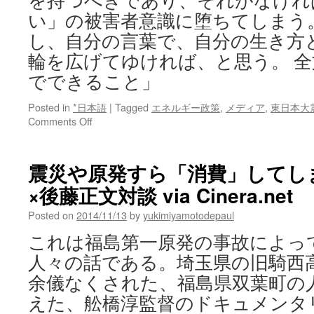
を持つべきであり、それがなけれ
い」の被害者意識に堕ちてしまう
し、自分の言葉で、自分の生き方
輪を広げてゆければ、と思う。 
でできること」
Posted in
*日本語
|
Tagged
エネルギー政策
,
メディア
,
東日本大
on
Comments Off
「黒
ず
ん
震災や原発すら「消費」してし
だ
×後藤正文対談 via Cinera.net
手
で
Posted on
2014/11/13
by
yukimiyamotodepaul
で
き
これは福島第一原発の事故によっ
る
人々の話である。埼玉県の旧騎西
こ
と」
余儀なくされた、福島県双葉町の
via
えた、舩橋淳監督のドキュメンタ
Huffington