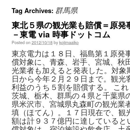
群馬県
Tag Archives:
東北５県の観光業も賠償＝原発
－東電 via 時事ドットコム
Posted on
2012/10/18
by
kojimaaiko
東京電力は１８日、福島第１原発
償対象に、青森、岩手、宮城、秋
光業者も加えると発表した。対象
日から今年２月２９日まで。観光
利益のうち５割を賠償する。 こ
茨城、栃木、群馬の４県と千葉県
県米沢市、宮城県丸森町の観光業
填（ほてん）。１７日現在で、観
額は計９３７億円に達していると
償対象は、宿泊施設や飲食店、土