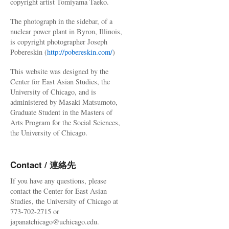
copyright artist Tomiyama Taeko.
The photograph in the sidebar, of a
nuclear power plant in Byron, Illinois,
is copyright photographer Joseph
Pobereskin (
http://pobereskin.com/
)
This website was designed by the
Center for East Asian Studies, the
University of Chicago, and is
administered by Masaki Matsumoto,
Graduate Student in the Masters of
Arts Program for the Social Sciences,
the University of Chicago.
Contact / 連絡先
If you have any questions, please
contact the Center for East Asian
Studies, the University of Chicago at
773-702-2715 or
japanatchicago@uchicago.edu.