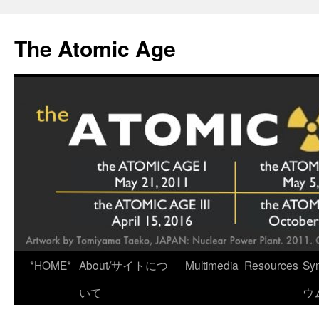
Skip
to
The Atomic Age
content
*HOME*
About/サイトにつ
Multimedia
Resources
Sy
いて
ウ