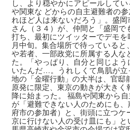
し、より穏やかにアピールしてい
や関東な どからの自主避難者の参
れほど人は来ないだろう」。盛岡
さん（３４）が、仲間と「盛岡で
打ち、最初にツイッターでデモを
月中旬。集合場所で待っていると
や若者、一部政党に所属する人な
た。「やっぱり、自分と同じよう
いたんだ…。うれしくて鳥肌が立
地の「金曜行動」の大半は、官邸
原発に限定、東京の動きが大きく
降に始まった。 福島や関東から
が「避難できない人のためにも、
府市の参加者）と、街頭に立つケ
京に行けない人の受け皿にも」と
馬県高崎市や金沢市の会場では官