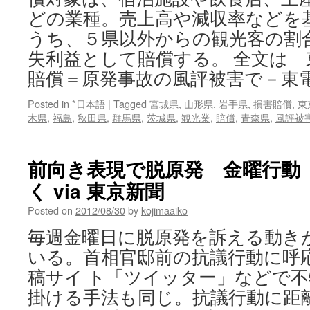
どの業種。売上高や減収率などを
うち、５県以外からの観光客の割
失利益として賠償する。 全文は
賠償＝原発事故の風評被害で－東
Posted in
*日本語
|
Tagged
宮城県
,
山形県
,
岩手県
,
損害賠償
,
東
木県
,
福島
,
秋田県
,
群馬県
,
茨城県
,
観光業
,
賠償
,
青森県
,
風評被
前向き表現で脱原発 金曜行動
く via 東京新聞
Posted on
2012/08/30
by
kojimaaiko
毎週金曜日に脱原発を訴える動き
いる。首相官邸前の抗議行動に呼
稿サイ ト「ツイッター」などで
掛ける手法も同じ。抗議行動に距