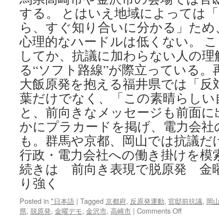
する。 とはいえ地域によっては
ら、すぐ知り合いに分かる」ため
心理的なハードルは低くない。 
してか、抗議に加わらない人の理
る“ソフト路線”が際立っている。
大飯原発を抱える福井県では「反
葉だけでなく、「この素晴らしい
と、前向きなメッセージも前面に
かにプラカードを掲げ、電力会社
も。群馬や京都、岡山では抗議だ
行政・電力会社への働き掛けを模
続きは 前向き表現で脱原発 金
り強く
Posted in
*日本語
|
Tagged
京都府
,
反原発運動
,
官邸前抗議
,
岡
on
県
,
脱原発
,
金曜デモ
,
金沢市
,
高崎市
|
Comments Off