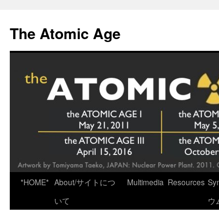
Skip
to
The Atomic Age
content
*HOME*
About/サイトにつ
Multimedia
Resources
Sy
いて
ウ