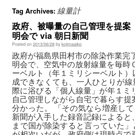
線量計
Tag Archives:
政府、被曝量の自己管理を提案
明会で via 朝日新聞
Posted on
2013/06/28
by
kojimaaiko
政府が福島県田村市の除染作業完
明会で、空気中の放射線量を毎時
ーベルト（年１ミリシーベルト）
成できなくても、一人ひとりが線
際に浴びる「個人線量」が年１ミ
自己管理しながら自宅で暮らす提
分かった。 「その気なら増産しても
新聞が入手した録音記録によると
まで国が除染すると言っていた」
が相次いだが、政府側は現時点で