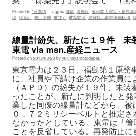
案 「除染完了」説明会で （無
Posted in
*日本語
|
Tagged
健康
,
復興庁
,
東日本大震災・福島原
理
,
線量計
,
自己管理
,
被ばく
,
被曝管理
,
避難指示解除準備区域
,
線量計紛失、新たに１９件 
東電 via msn.産経ニュース
Posted on
2012/08/23
by
yukimiyamotodepaul
東京電力は２３日、福島第１原発
に、社員や下請け企業の作業員に
（ＡＰＤ）の紛失が１９件、未装
ったことが、新たに判明したと発
業した同僚の線量計などから、被
０．７２ミリシーベルトと推定さ
なかったとしている。東電は「管
ことを反省している。再発防止に