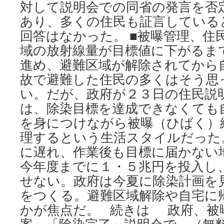
対して説明会での同省の発言を否
あり、多くの住民も証言している
回答はなかった。 ■被曝管理、住
域の放射線量が目標値に下がるま
進め、避難区域が解除されてから
故で避難した住民の多くはそう思
い。だが、政府が２３日の住民説
は、除染目標を達成できなくても
を身につけながら被曝（ひばく）
理するという生活スタイルだった。 
に遅れ、作業後も目標に届かない
今年度までに１・５兆円を投入し
せない。政府は今夏に除染計画を
をつくる。避難区域解除や自宅に
かが焦点だ。 続きは 政府、被