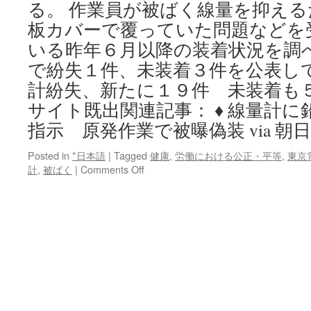
る。 作業員が被ばく線量を抑え
板カバーで覆っていた問題などを
いる昨年６月以降の装着状況を調
で紛失１件、未装着３件を公表し
計紛失、新たに１９件 未装着も５
サイト既出関連記事： ♦ 線量計
指示 原発作業で被曝偽装 via 
Posted in
*日本語
|
Tagged
健康
,
労働における公正・平等
,
東京
on
計
,
被ばく
|
Comments Off
線
量
計
紛
失、
新
た
に
１
９