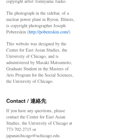
copyright artist Tomiyama Taeko.
The photograph in the sidebar, of a
nuclear power plant in Byron, Illinois,
is copyright photographer Joseph
Pobereskin (
http://pobereskin.com/
)
This website was designed by the
Center for East Asian Studies, the
University of Chicago, and is
administered by Masaki Matsumoto,
Graduate Student in the Masters of
Arts Program for the Social Sciences,
the University of Chicago.
Contact / 連絡先
If you have any questions, please
contact the Center for East Asian
Studies, the University of Chicago at
773-702-2715 or
japanatchicago@uchicago.edu.