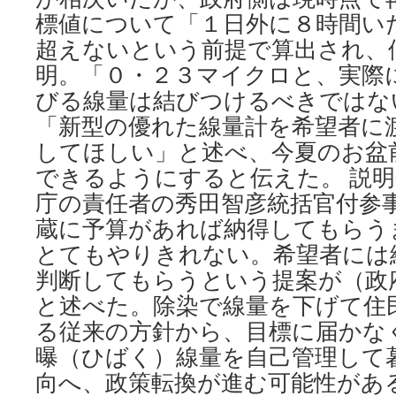
標値について「１日外に８時間い
超えないという前提で算出され、
明。「０・２３マイクロと、実際
びる線量は結びつけるべきではな
「新型の優れた線量計を希望者に
してほしい」と述べ、今夏のお盆
できるようにすると伝えた。 説
庁の責任者の秀田智彦統括官付参
蔵に予算があれば納得してもらう
とてもやりきれない。希望者には
判断してもらうという提案が（政
と述べた。除染で線量を下げて住
る従来の方針から、目標に届かな
曝（ひばく）線量を自己管理して
向へ、政策転換が進む可能性があ