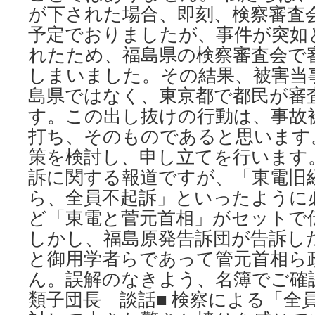
が下された場合、即刻、検察審査
予定でおりましたが、事件が突如
れたため、福島県の検察審査会で
しまいました。その結果、被害当
島県ではなく、東京都で都民が審
す。この出し抜けの行動は、事故
打ち、そのものであると思います
策を検討し、申し立てを行います
訴に関する報道ですが、「東電旧
ら、全員不起訴」といったように
ど「東電と菅元首相」がセットで
しかし、福島原発告訴団が告訴し
と御用学者らであって管元首相ら
ん。誤解のなきよう、名簿でご確認
類子団長 談話■ 検察による「全