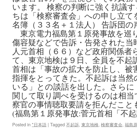
います。 検察の判断に強く抗議
ちは「検察審査会」への申し立て
名簿（３３名＋１法人） 告訴団の
東京電力福島第１原発事故を巡
傷容疑などで告訴・告発された当
人元首相（６６）など政府関係者
て、東京地検は９日、全員を不起
首相は「事故の拡大を防止し、被
指揮をとってきた。不起訴は当然
いる」との談話を出した。さらに
関して取り調べを受けるのは相当
察官の事情聴取要請を拒んだこと
(福島第１原発事故:菅元首相「不起
Posted in
*日本語
|
Tagged
不起訴
,
東京地検
,
検察審査会
,
福島