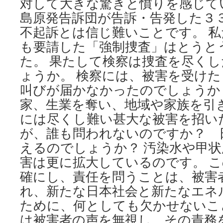
対して大きな驚きと憤りを感じて
島原発告訴団が告訴・告発した３
不起訴とは信じ難いことです。 
も要請した「強制捜査」はとうと
た。 果たして検察は捜査を尽く
ょうか。 検察には、被害を受け
叫びが届かなかったのでしょうか
家、生業を奪い、地域や家族を引
には尽くし難い甚大な被害を招い
が、誰も問われないのですか？ 
えるのでしょうか？ 汚染水や甲
害は更に拡大しているのです。 
確にし、責任を問うことは、被害
れ、新たな日本社会と新たなエネ
ために、何としても欠かせないこ
は被害者の声を無視し、その責務