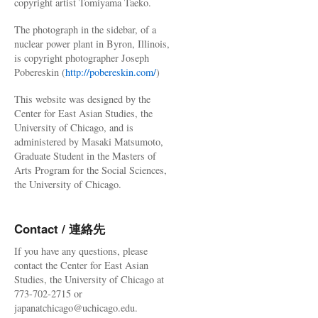
copyright artist Tomiyama Taeko.
The photograph in the sidebar, of a
nuclear power plant in Byron, Illinois,
is copyright photographer Joseph
Pobereskin (
http://pobereskin.com/
)
This website was designed by the
Center for East Asian Studies, the
University of Chicago, and is
administered by Masaki Matsumoto,
Graduate Student in the Masters of
Arts Program for the Social Sciences,
the University of Chicago.
Contact / 連絡先
If you have any questions, please
contact the Center for East Asian
Studies, the University of Chicago at
773-702-2715 or
japanatchicago@uchicago.edu.