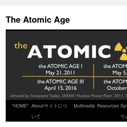
Skip
to
The Atomic Age
content
*HOME*
About/サイトにつ
Multimedia
Resources
Sy
いて
ウ