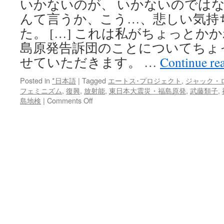
いかないのが、 いかないのでは
んて言うか、こう…、悲しい気持
た。 […] これは私がちょっとか
島原発告訴団のことについてちょ
せていただきます。 …
Continue re
Posted in
*日本語
|
Tagged
エートス･プロジェクト
,
ジャック・
フェミニズム
,
復興
,
放射能
,
東日本大震災・福島原発
,
武藤類子
,
on
島地検
|
Comments Off
「福
島
エ
ー
ト
ス・
福
島
原
発
告
訴