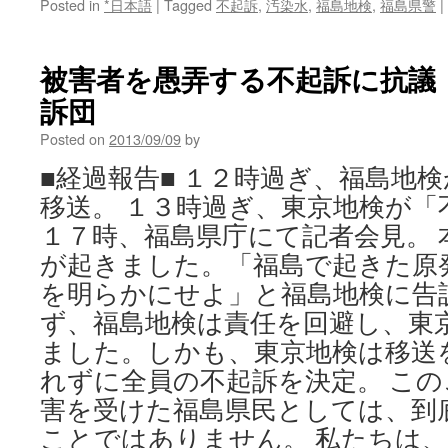
Posted in
*日本語
|
Tagged
不起訴
,
汚染水
,
福島地検
,
福島県警
|
被害者を愚弄する不起訴に抗議！
訴団
Posted on
2013/09/09
by
■経過報告■ １２時過ぎ、福島地
移送。 １３時過ぎ、東京地検が「
１７時、福島県庁にて記者会見。 
が起きました。「福島で起きた原
を明らかにせよ」と福島地検に告
ず、福島地検は責任を回避し、東
ました。しかも、東京地検は移送
れずに全員の不起訴を決定。 こ
害を受けた福島県民としては、到
ことではありません。 私たちは