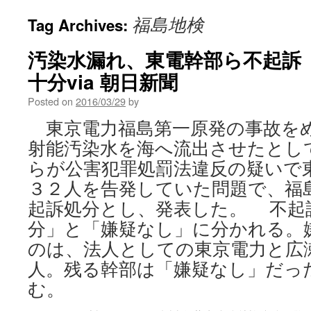
福島地検
Tag Archives:
汚染水漏れ、東電幹部ら不起訴
十分via 朝日新聞
Posted on
2016/03/29
by
東京電力福島第一原発の事故を
射能汚染水を海へ流出させたとし
らが公害犯罪処罰法違反の疑いで
３２人を告発していた問題で、福
起訴処分とし、発表した。 不起
分」と「嫌疑なし」に分かれる。
のは、法人としての東京電力と広
人。残る幹部は「嫌疑なし」だった。
む。