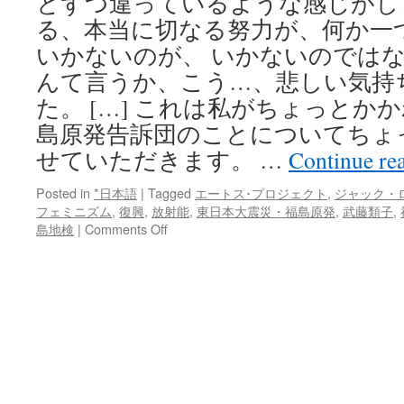
とずつ違っているような感じがし
る、本当に切なる努力が、何か一
いかないのが、 いかないのでは
んて言うか、こう…、悲しい気持
た。 […] これは私がちょっとか
島原発告訴団のことについてちょ
せていただきます。 …
Continue re
Posted in
*日本語
|
Tagged
エートス･プロジェクト
,
ジャック・
フェミニズム
,
復興
,
放射能
,
東日本大震災・福島原発
,
武藤類子
,
on
島地検
|
Comments Off
「福
島
エ
ー
ト
ス・
福
島
原