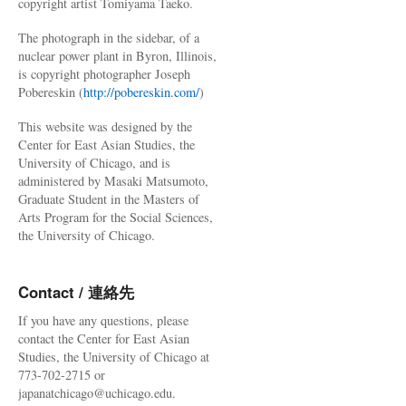
copyright artist Tomiyama Taeko.
The photograph in the sidebar, of a
nuclear power plant in Byron, Illinois,
is copyright photographer Joseph
Pobereskin (
http://pobereskin.com/
)
This website was designed by the
Center for East Asian Studies, the
University of Chicago, and is
administered by Masaki Matsumoto,
Graduate Student in the Masters of
Arts Program for the Social Sciences,
the University of Chicago.
Contact / 連絡先
If you have any questions, please
contact the Center for East Asian
Studies, the University of Chicago at
773-702-2715 or
japanatchicago@uchicago.edu.