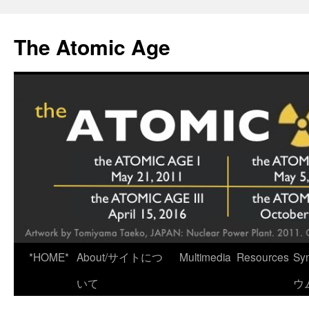
Skip
to
The Atomic Age
content
*HOME*
About/サイトにつ
Multimedia
Resources
Sy
いて
ウ