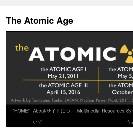
Skip
to
The Atomic Age
content
*HOME*
About/サイトにつ
Multimedia
Resources
Sy
いて
ウ