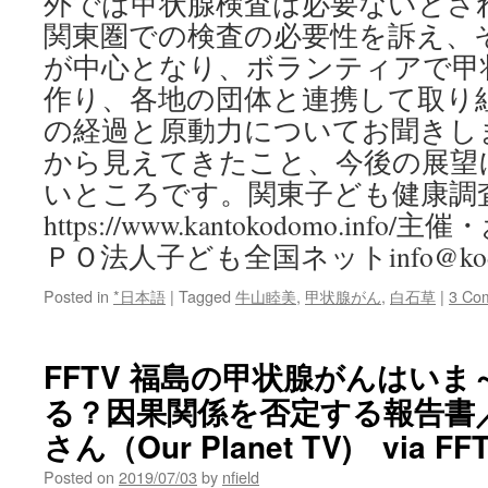
外では甲状腺検査は必要ないとさ
関東圏での検査の必要性を訴え、
が中心となり、ボランティアで甲
作り、各地の団体と連携して取り
の経過と原動力についてお聞きし
から見えてきたこと、今後の展望
いところです。関東子ども健康調
https://www.kantokodomo.in
ＰＯ法人子ども全国ネットinfo@kodomo
Posted in
*日本語
|
Tagged
牛山睦美
,
甲状腺がん
,
白石草
|
3 Co
FFTV 福島の甲状腺がんはい
る？因果関係を否定する報告書
さん（Our Planet TV) via FF
Posted on
2019/07/03
by
nfield