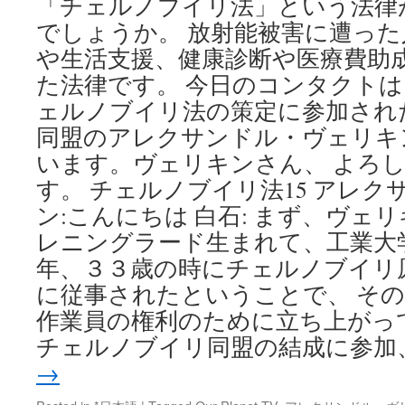
「チェルノブイリ法」という法律
でしょうか。 放射能被害に遭っ
や生活支援、健康診断や医療費助
た法律です。 今日のコンタクト
ェルノブイリ法の策定に参加され
同盟のアレクサンドル・ヴェリキ
います。ヴェリキンさん、 よろ
す。 チェルノブイリ法15 アレ
ン:こんにちは 白石: まず、ヴェリ
レニングラード生まれて、工業大学を
年、３３歳の時にチェルノブイリ
に従事されたということで、 そ
作業員の権利のために立ち上がって、
チェルノブ­イリ同盟の結成に参加
→