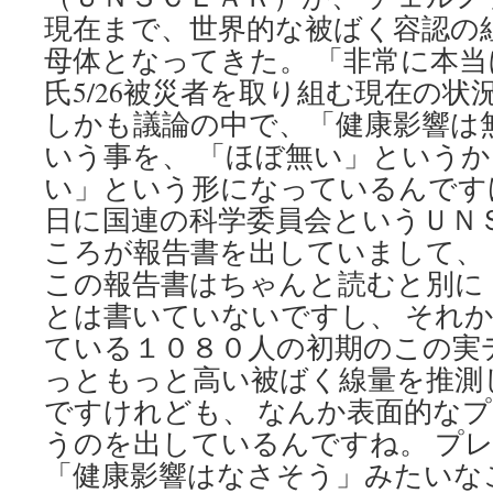
現在まで、世界的な被ばく容認の
母体となってきた。 「非常に本
氏5/26被災者を取り組む現在の状
しかも議論の中で、「健康影響は
いう事を、 「ほぼ無い」という
い」という形になっているんです
日に国連の科学委員会というＵＮ
ころが報告書を出していまして、
この報告書はちゃんと読むと別に
とは書いていないですし、 それ
ている１０８０人の初期のこの実
っともっと高い被ばく線量を推測
ですけれども、 なんか表面的な
うのを出しているんですね。 プ
「健康影響はなさそう」みたいな