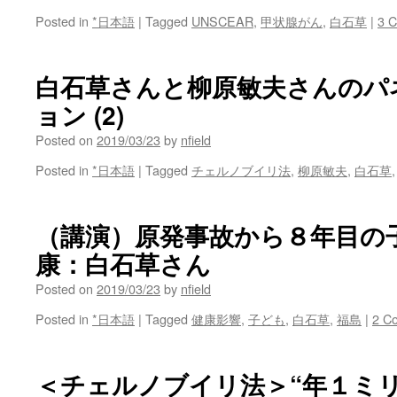
Posted in
*日本語
|
Tagged
UNSCEAR
,
甲状腺がん
,
白石草
|
3 
白石草さんと柳原敏夫さんのパ
ョン (2)
Posted on
2019/03/23
by
nfield
Posted in
*日本語
|
Tagged
チェルノブイリ法
,
柳原敏夫
,
白石草
（講演）原発事故から８年目の
康：白石草さん
Posted on
2019/03/23
by
nfield
Posted in
*日本語
|
Tagged
健康影響
,
子ども
,
白石草
,
福島
|
2 C
＜チェルノブイリ法＞“年１ミ