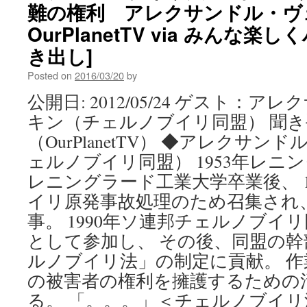
難の権利 アレクサンドル・ヴ
OurPlanetTV via みんな
き出し]
Posted on
2016/03/20
by
公開日: 2012/05/24 ゲスト：
キン（チェルノブイリ同盟） 聞
（OurPlanetTV） ◆アレクサ
ェルノブイリ同盟） 1953年レニ
レニングラード工業大学卒業後、 1
イリ原発事故処理のため召集され
事。 1990年ソ連邦チェルノブ­
として参加し、 その後、同盟の
ルノブイリ法」の制定に貢献。 作
の被害者の権利を擁護するための活
る。 「。。。」＜チェルノブイリ