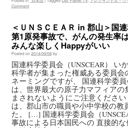
Posted in
*日本語
|
Tagged
Our Planet TV
,
アレクサンドル・ヴ
Comment
＜ＵＮＳＣＥＡＲ in 郡山＞国
第1原発事故で、がんの発生率は
みんな楽しくHappyがいい
Posted on
2014/09/08
by
国連科学委員会（UNSCEAR） 
科学者が集まった権威ある委員会
ネーミングですが、 国連科学委員会
は、世界最大の原子力マフィアの
まされないようにご注意ください！ 
は、郡山市の職員や小中学校の教
た。 […] 国連科学委員会（UNSC
事故による日本国民への 直接的