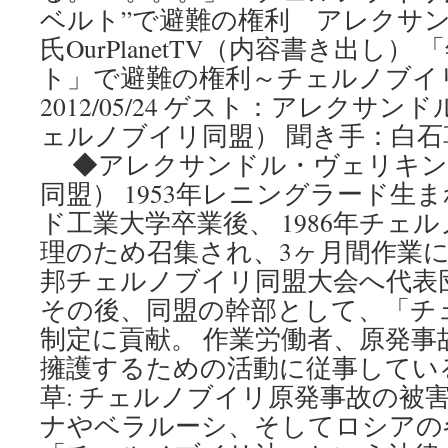
ベルト”で避難の権利 アレクサ
氏OurPlanetTV（内容書き出し
ト」で避難の権利～チェルノブイリ
2012/05/24 ゲスト：アレクサ
ェルノブイリ同盟） 聞き手：白石草（O
◆アレクサンドル・ヴェリキン
同盟） 1953年レニングラード生
ド工業大学卒業後、 1986年チェ
理のため召集され、3ヶ月間作業に従
邦チェルノブ­イリ同盟大会へ代表
その後、同盟の幹部として、「チ
制定に貢献。 作業労働者、原発事
擁護するための活動に従事して­い
草: チェルノブイリ原発事故の被
ナやベラルーシ、そしてロシアの