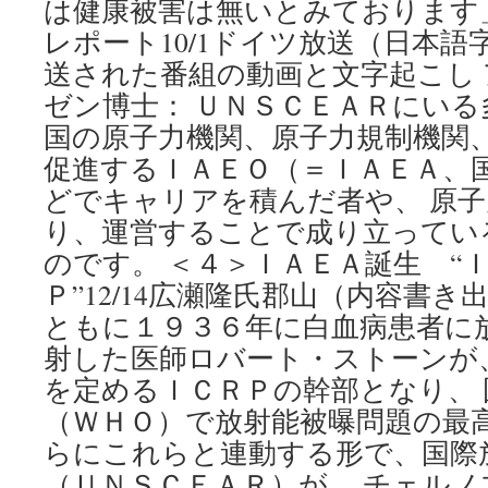
は健康被害は無いとみております
レポート10/1ドイツ放送（日本語
送された番組の動画と文字起こし
ゼン博士： ＵＮＳＣＥＡＲにい
国の原子力機関、原子力規制機関、
促進するＩＡＥＯ（＝ＩＡＥＡ、
どでキャリアを積んだ者や、 原
り、運営することで成り立ってい
のです。 ＜４＞ＩＡＥＡ誕生 “
Ｐ”12/14広瀬隆氏郡山（内容書き
ともに１９３６年に白血病患者に
射した医師ロバート・ストーンが
を定めるＩＣＲＰの幹部となり、
（ＷＨＯ）で放射能被曝問題の最高
らにこれらと連動する形で、国際
（ＵＮＳＣＥＡＲ）が、 チェル