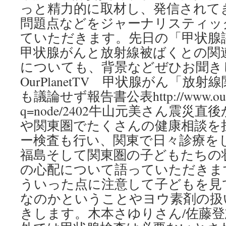
っと精力的に取材し、発信されて
問題点などをジャーナリスティッ
ていただきます。先日の「甲状腺
甲状腺がんと放射線被ばくとの関
についても、背景などぜひお聞き
OurPlanetTV 甲状腺がん「放
も議論せず報告書公表http://www.ourplan
q=node/2402牛山元美さん震災
や関東圏でたくさんの健康相談を
ー検査も行い、関東で日々診療を
福島そして関東圏の子どもたちの
の心配について語っていただきま
ういった点に注意して子どもを見
なのかということやヨウ素剤の扱
きします。木本さゆりさん/佐藤