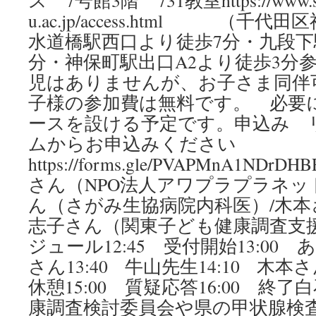
ス 7号館3階 731教室https://www.se
u.ac.jp/access.html （千
水道橋駅西口より徒歩7分・九段下
分・神保町駅出口A2より徒歩3分参
児はありませんが、お子さま同伴
子様の参加費は無料です。 必要
ースを設ける予定です。申込み 
ムからお申込みく
https://forms.gle/PVAPMnA1ND
さん（NPO法人アワプラプラネット
ん（さがみ生協病院内科医）/木
志子さん（関東子ども健康調査支
ジュール12:45 受付開始13:00 
さん13:40 牛山先生14:10 木本
休憩15:00 質疑応答16:00 終
康調査検討委員会や県の甲状腺検