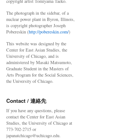
copyright artist Tomiyama Taeko.
The photograph in the sidebar, of a
nuclear power plant in Byron, Illinois,
is copyright photographer Joseph
Pobereskin (
http://pobereskin.com/
)
This website was designed by the
Center for East Asian Studies, the
University of Chicago, and is
administered by Masaki Matsumoto,
Graduate Student in the Masters of
Arts Program for the Social Sciences,
the University of Chicago.
Contact / 連絡先
If you have any questions, please
contact the Center for East Asian
Studies, the University of Chicago at
773-702-2715 or
japanatchicago@uchicago.edu.