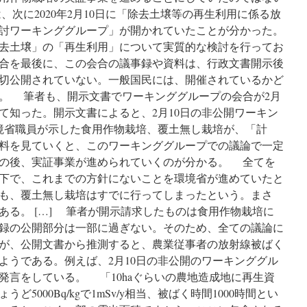
次に2020年2月10日に「除去土壌等の再生利用に係る放
討ワーキンググループ」が開かれていたことが分かった。
去土壌」の「再生利用」について実質的な検討を行ってお
10回会合を最後に、この会合の議事録や資料は、行政文書開示後
切公開されていない。一般国民には、開催されているかど
。 筆者も、開示文書でワーキンググループの会合が2月
て知った。開示文書によると、2月10日の非公開ワーキン
環境省職員が示した食用作物栽培、覆土無し栽培が、「計
料を見ていくと、このワーキンググループでの議論で一定
の後、実証事業が進められていくのが分かる。 全てを
下で、これまでの方針にないことを環境省が進めていたと
も、覆土無し栽培はすでに行ってしまったという。まさ
ある。 […] 筆者が開示請求したものは食用作物栽培に
録の公開部分は一部に過ぎない。そのため、全ての議論に
が、公開文書から推測すると、農業従事者の放射線被ばく
ようである。例えば、2月10日の非公開のワーキンググル
発言をしている。 「10haぐらいの農地造成地に再生資
ど5000Bq/kgで1mSv/y相当、被ばく時間1000時間とい