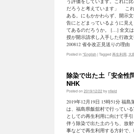
う評価をしています。これに比
だろうと考えています」 これ
ある。にもかかわらず、開示文
告にとどまっているように見え
てあるのだろうか。 […] 全
授が開示請求し入手した行政文書
200812 省令改正見送りの理由
Posted in
*English
|
Tagged
再生利用
,
大
除染で出た土「安全性問
NHK
Posted on
2019/12/22
by
nfield
2019年12月19日 15時5
は、福島県飯舘村で行っている
としての再生利用に向けて手引
伴う除染で出た土のうち、放射
事などで再生利用する方針で、