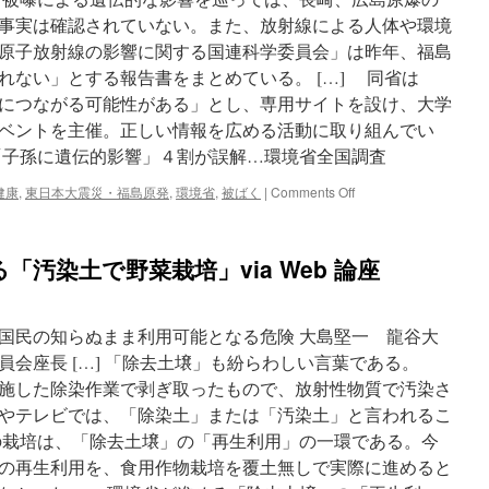
「人
ご
事実は確認されていない。また、放射線による人体や環境
と
原子放射線の影響に関する国連科学委員会」は昨年、福島
じ
れない」とする報告書をまとめている。 […] 同省は
ゃ
な
につながる可能性がある」とし、専用サイトを設け、大学
い」
ベントを主催。正しい情報を広める活動に取り組んでい
東
「子孫に遺伝的影響」４割が誤解…環境省全国調査
電
と
on
健康
,
東日本大震災・福島原発
,
環境省
,
被ばく
|
Comments Off
意
原
外
発
な
事
縁
汚染土で野菜栽培」via Web 論座
故
の
被
あ
曝
る
で
国民の知らぬまま利用可能となる危険 大島堅一 龍谷大
新
「子
宿
員会座長 […] 「除去土壌」も紛らわしい言葉である。
孫
の
施した除染作業で剥ぎ取ったもので、放射性物質で汚染さ
に
住
遺
やテレビでは、「除染土」または「汚染土」と言われるこ
民
伝
ら
栽培は、「除去土壌」の「再生利用」の一環である。今
的
が
の再生利用を、食用作物栽培を覆土無しで実際に進めると
影
立
響」