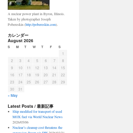
A nuclear power plant in Byron, Illinois.
Taken by photographer Joseph
Pobereskin (
http://pobereskin.com
).
カレンダー
August 2026
S
M
T
W
T
F
S
1
2
3
4
5
6
7
8
9
10
11
12
13
14
15
16
17
18
19
20
21
22
23
24
25
26
27
28
29
30
31
« May
Latest Posts / 最新記事
Ship modified for transport of used
MOX fuel via World Nuclear News
2026/05/06
Nuclear’s cleanup cost threatens the
expansion dream via DW
2026/03/21