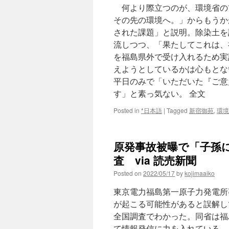
何より際立つのが、環境省の
その先の環境へ。」からもうか
された課題」と説明。除染土を
流しつつ、「果たしてこれは、
を福島県外で受け入れるため実
えようとしているかは心もとな
平日のみで「いただいた『ご意
す」と素っ気ない。 全文
Posted in
*日本語
|
Tagged
新宿御苑
,
環境
原発事故被曝で「子孫
査 via 読売新聞
Posted on
2022/05/17
by
kojimaaiko
東京電力福島第一原子力発電所
が起こる可能性があると誤解し
全国調査でわかった。同省は福
て情報発信に力を入れている。