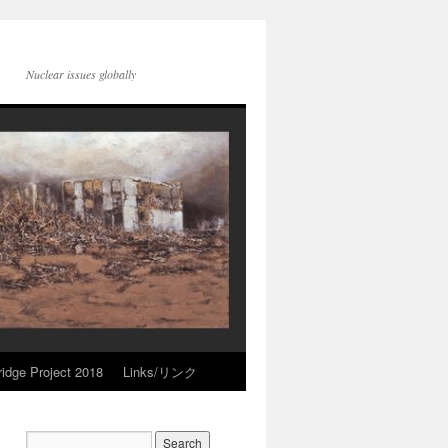
Nuclear issues globally
idge Project 2018
Links/リンク