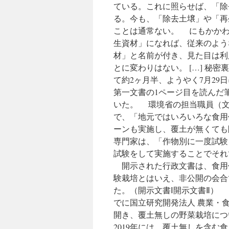
ている。これに照らせば、「除
る。今も、「除去土壌」や「再
ことは通常ない。 にもかかわ
生資材」になれば、従来のよう
材」と名前が付き、見た目は利
とに変わりはない。 […] 秘
て約2ヶ月半、ようやく7月29
第一文書の1ページ目を読んだ
いた。 環境省の担当職員（文
で、「地元ではいろいろな食用
ーンも実施し、覆土が無くても
専門家は、「作物別に一度試験
試験をして実施することでそれ
開示された行政文書は、食用
験栽培とはいえ、非公開の会合
た。（開示文書Ⅰ開示文書Ⅱ） 
でに国立研究開発法人 農業・
開き、覆土無しの野菜栽培につ
2019年には、覆土無しを含