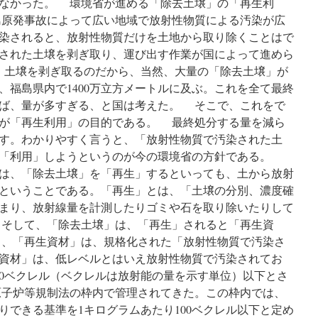
なかった。 環境省が進める「除去土壌」の「再生利
ち
４
上
原発事故によって広い地域で放射性物質による汚染が広
割
が
染されると、放射性物質だけを土地から取り除くことはで
が
っ
誤
された土壌を剥ぎ取り、運び出す作業が国によって進めら
た
解…
via
 土壌を剥ぎ取るのだから、当然、大量の「除去土壌」が
環
東
、福島県内で1400万立方メートルに及ぶ。これを全て最終
境
京
省
ば、量が多すぎる、と国は考えた。 そこで、これをで
新
全
聞
が「再生利用」の目的である。 最終処分する量を減ら
国
す。わかりやすく言うと、「放射性物質で汚染された土
調
査
け「利用」しようというのが今の環境省の方針である。
via
は、「除去土壌」を「再生」するといっても、土から放射
読
ということである。「再生」とは、「土壌の分別、濃度確
売
新
まり、放射線量を計測したりゴミや石を取り除いたりして
聞
そして、「除去土壌」は、「再生」されると「再生資
、「再生資材」は、規格化された「放射性物質で汚染さ
資材」は、低レベルとはいえ放射性物質で汚染されてお
00ベクレル（ベクレルは放射能の量を示す単位）以下とさ
子炉等規制法の枠内で管理されてきた。この枠内では、
りできる基準を1キログラムあたり100ベクレル以下と定め