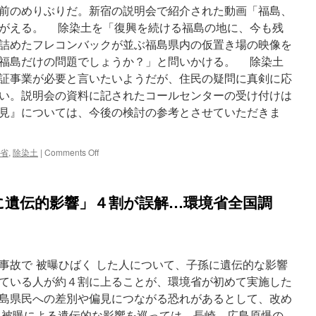
前のめりぶりだ。新宿の説明会で紹介された動画「福島、
がえる。 除染土を「復興を続ける福島の地に、今も残
詰めたフレコンバックが並ぶ福島県内の仮置き場の映像を
福島だけの問題でしょうか？」と問いかける。 除染土
証事業が必要と言いたいようだが、住民の疑問に真剣に応
い。説明会の資料に記されたコールセンターの受け付けは
見』については、今後の検討の参考とさせていただきま
on
省
,
除染土
|
Comments Off
原
発
事
に遺伝的影響」４割が誤解…環境省全国調
故
の
除
染
土
事故で 被曝ひばく した人について、子孫に遺伝的な影響
再
利
ている人が約４割に上ることが、環境省が初めて実施した
用
島県民への差別や偏見につながる恐れがあるとして、改め
は
 被曝による遺伝的な影響を巡っては、長崎、広島原爆の