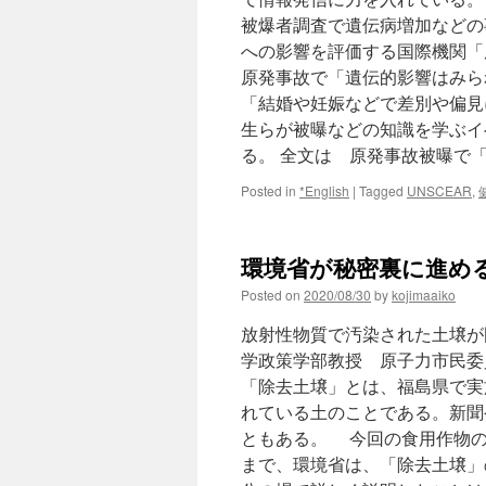
被爆者調査で遺伝病増加などの
への影響を評価する国際機関「
原発事故で「遺伝的影響はみら
「結婚や妊娠などで差別や偏見
生らが被曝などの知識を学ぶイ
る。 全文は 原発事故被曝で
Posted in
*English
|
Tagged
UNSCEAR
,
環境省が秘密裏に進める「
Posted on
2020/08/30
by
kojimaaiko
放射性物質で汚染された土壌が
学政策学部教授 原子力市民委
「除去土壌」とは、福島県で実
れている土のことである。新聞
ともある。 今回の食用作物の
まで、環境省は、「除去土壌」