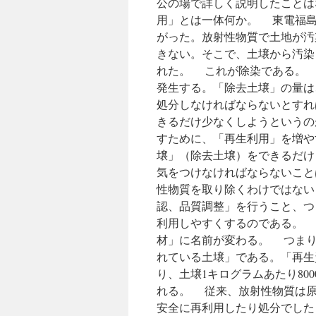
公の場で詳しく説明したことは
用」とは一体何か。 東電福島
がった。放射性物質で土地が汚
きない。そこで、土壌から汚染
れた。 これが除染である。
発生する。「除去土壌」の量は
処分しなければならないとすれ
きるだけ少なくしようというの
すために、「再生利用」を増や
壌」（除去土壌）をできるだ
気をつけなければならないこと
性物質を取り除くわけではない
認、品質調整」を行うこと、つ
利用しやすくするのである。 
材」に名前が変わる。 つまり
れている土壌」である。「再生
り、土壌1キログラムあたり80
れる。 従来、放射性物質は原
安全に再利用したり処分でした