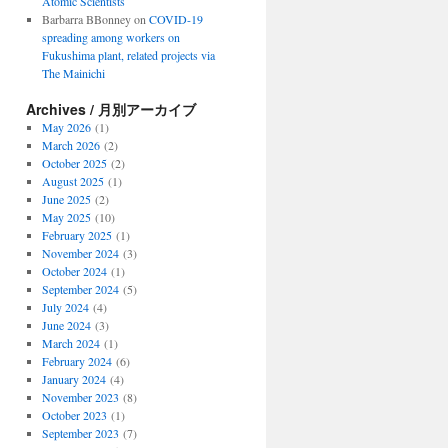
Atomic Scientists
Barbarra BBonney
on
COVID-19
spreading among workers on
Fukushima plant, related projects via
The Mainichi
Archives / 月別アーカイブ
May 2026
(1)
March 2026
(2)
October 2025
(2)
August 2025
(1)
June 2025
(2)
May 2025
(10)
February 2025
(1)
November 2024
(3)
October 2024
(1)
September 2024
(5)
July 2024
(4)
June 2024
(3)
March 2024
(1)
February 2024
(6)
January 2024
(4)
November 2023
(8)
October 2023
(1)
September 2023
(7)