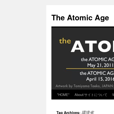
Skip
to
The Atomic Age
content
*HOME*
About/サイトについて
環境省
Tag Archives: