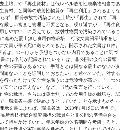
去土壌」や「再生資材」は低レベル放射性廃棄物相当であ
生資材」と同等の放射性物質が「再生利用」されるような
らず、原発事故で汚染された土壌が「再生」されて「再
な厳しい審査も管理も不要となる。繰り返すが、「再生資
用しやすい土に見えても、放射性物質で汚染されているこ
密裏に進めた覆土無し食用作物栽培 行政文書開示請求をし
日に文書が筆者宛に送られてきた。開示された文書は11件。
筆者は、のっけから予想もつかない内容であることに気づ
書には名前が記録されている）は、非公開の会合の冒頭
作物の要望があるので、手引きとは異なる覆土のないパタ
問題ないことを証明しておきたい」と述べていた。対する
を行っただけで安全性を謳うのは危険性が高い」「一つの
で安全とは言えない」など、当然の発言を行っている。
作物の栽培、さらには覆土無しでの食用作物の栽培を、試
で、環境省主導で決めようとしていたことを示すものだっ
開示文書によれば、環境省は、2020年1月15日の時点です
食品産業技術総合研究機構の職員らと非公開の準備会合を
いて持ちかけていた。年末年始の休暇期間を考慮すると、
む食用作物栽培の実証事業を進めることにしていたのではない