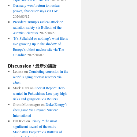
Germany won’t return to nuclear
power, chancellor says via DW
2026/03/12
President Trump’s radical attack on
radiation safety via Bulletin of the
Atomic Scientists
2025/10/27
‘It’s Sellafield or nothing’: what life is
like growing up in the shadow of
Europe’s oldest nuclear site via The
Guardian
2025/10/07
Discussion / 最新の議論
Leonsz
on
Combating corrosion in the
world’s aging nuclear reactors via
c&en
Mark Ultra
on
Special Report: Help
wanted in Fukushima: Low pay, high
risks and gangsters via Reuters
Grom Montenegro
on
Duke Energy’s
shell game via Beyond Nuclear
International
Jim Rice
on
Trinity: “The most
significant hazard of the entire
Manhattan Project” via Bulletin of