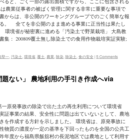
べると、ごく一部の露出面積ですから、ここに包含される
は農業従事者の被ばく管理に関する非常に重要な事項で
書からは、非公開のワーキンググループでのごく簡単な報
る。 全てを非公開のまま進める事業に正当性は果たし
文は 環境省が秘密裏に進める「汚染土で野菜栽培」 大島教
集： 200809覆土無し除染土での食用作物栽培実証実験;
島堅一
,
汚染土
,
環境省
,
覆土
,
農業
,
除染
,
除染土
,
食の安全
|
5 Comments
題ない」 農地利用の手引き作成へvia
1分 福島第一原発事故の除染で出た土の再生利用について環境省
実証事業の結果、安全性に問題は出ていないとして、農地
きを作成する方針を示しました。 環境省は、原発事故に
性物質の濃度が一定の基準を下回ったものを全国の公共工
昨年度から福島県飯舘村の長泥地区では農地として利用す