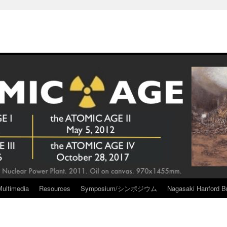
Multimedia
Resources
Symposium/シンポジウム
Nagasaki Hanford Br