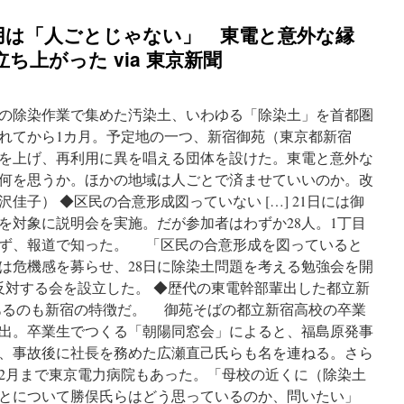
用は「人ごとじゃない」 東電と意外な縁
ち上がった via 東京新聞
の除染作業で集めた汚染土、いわゆる「除染土」を首都圏
れてから1カ月。予定地の一つ、新宿御苑（東京都新宿
を上げ、再利用に異を唱える団体を設けた。東電と意外な
何を思うか。ほかの地域は人ごとで済ませていいのか。改
佳子） ◆区民の合意形成図っていない […] 21日には御
を対象に説明会を実施。だが参加者はわずか28人。1丁目
ず、報道で知った。 「区民の合意形成を図っていると
は危機感を募らせ、28日に除染土問題を考える勉強会を開
反対する会を設立した。 ◆歴代の東電幹部輩出した都立新
あるのも新宿の特徴だ。 御苑そばの都立新宿高校の卒業
出。卒業生でつくる「朝陽同窓会」によると、福島原発事
、事故後に社長を務めた広瀬直己氏らも名を連ねる。さら
年2月まで東京電力病院もあった。「母校の近くに（除染土
とについて勝俣氏らはどう思っているのか、問いたい」