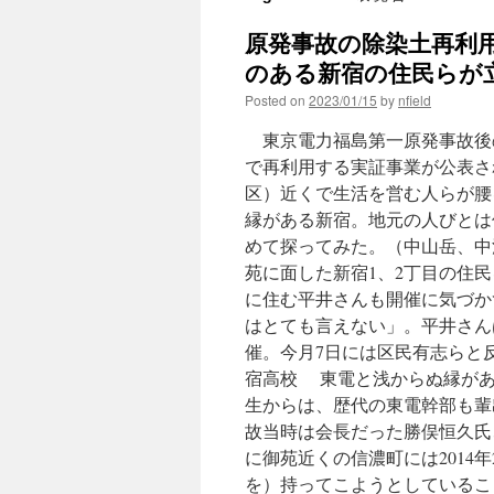
原発事故の除染土再利
のある新宿の住民らが立
Posted on
2023/01/15
by
nfield
東京電力福島第一原発事故後
で再利用する実証事業が公表さ
区）近くで生活を営む人らが腰
縁がある新宿。地元の人びとは
めて探ってみた。（中山岳、中沢
苑に面した新宿1、2丁目の住民
に住む平井さんも開催に気づか
はとても言えない」。平井さん
催。今月7日には区民有志らと
宿高校 東電と浅からぬ縁が
生からは、歴代の東電幹部も輩
故当時は会長だった勝俣恒久氏
に御苑近くの信濃町には2014
を）持ってこようとしているこ