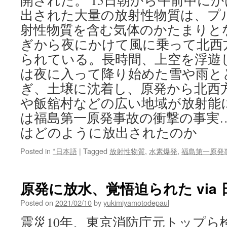
開された。 15日朝から午前中に
出された大量の放射性物質は、プ
射性物質を含む気体のかたまりとな
ぎから夜にかけて風に乗って北西
られている。長時間、上空を浮遊
は夜に入って降り始めた雪や雨と
ぎ、土壌に沈着し、原発から北西
や飯舘村などの広い地域が放射能
は福島第一原発事故の衝撃の事実
はどのように放出されたのか
Posted in
*日本語
|
Tagged
放射性物質
,
水素爆発
,
福島第一原発
原発に放水、覚悟迫られた via
Posted on
2021/02/10
by
yukimiyamotodepaul
震災10年、東京消防庁元トップら