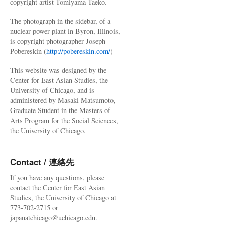
copyright artist Tomiyama Taeko.
The photograph in the sidebar, of a
nuclear power plant in Byron, Illinois,
is copyright photographer Joseph
Pobereskin (
http://pobereskin.com/
)
This website was designed by the
Center for East Asian Studies, the
University of Chicago, and is
administered by Masaki Matsumoto,
Graduate Student in the Masters of
Arts Program for the Social Sciences,
the University of Chicago.
Contact / 連絡先
If you have any questions, please
contact the Center for East Asian
Studies, the University of Chicago at
773-702-2715 or
japanatchicago@uchicago.edu.