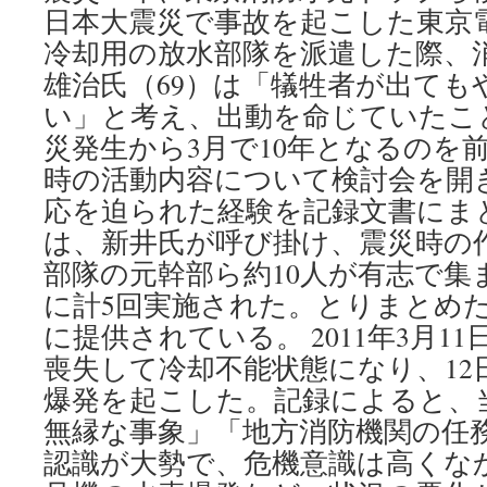
日本大震災で事故を起こした東京
冷却用の放水部隊を派遣した際、
雄治氏（69）は「犠牲者が出ても
い」と考え、出動を命じていたこ
災発生から3月で10年となるのを
時の活動内容について検討会を開
応を迫られた経験を記録文書にま
は、新井氏が呼び掛け、震災時の
部隊の元幹部ら約10人が有志で集ま
に計5回実施された。とりまとめ
に提供されている。 2011年3月1
喪失して冷却不能状態になり、12
爆発を起こした。記録によると、
無縁な事象」「地方消防機関の任
認識が大勢で、危機意識は高くな