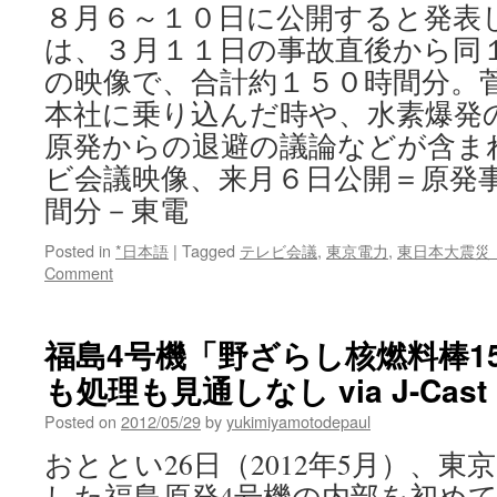
廃
８月６～１０日に公開すると発表
液、
は、３月１１日の事故直後から同
水
素
の映像で、合計約１５０時間分。
爆
本社に乗り込んだ時や、水素爆発
発
の
原発からの退避の議論などが含ま
恐
ビ会議映像、来月６日公開＝原発
れ
間分－東電
東
海
村
Posted in
*日本語
|
Tagged
テレビ会議
,
東京電力
,
東日本大震災
via
Comment
朝
日
新
福島4号機「野ざらし核燃料棒1
聞
も処理も見通しなし via J-Cast 
Posted on
2012/05/29
by
yukimiyamotodepaul
おととい26日（2012年5月）、
した福島原発4号機の内部を初め