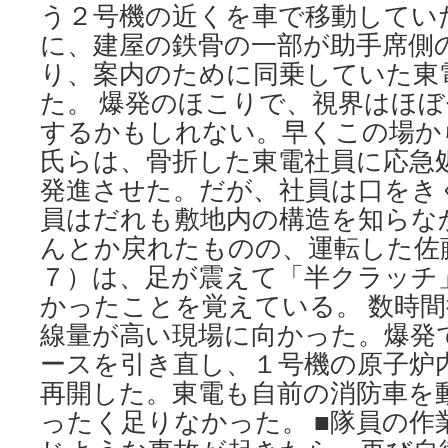
う２号機の近くを車で移動してい
に、建屋の鉄骨の一部が助手席側
り、案内のために同乗していた東
た。 爆発のほこりで、視界はほ
するかもしれない。早くこの場か
氏らは、骨折した東電社員に応急
発進させた。だが、社員は口をき
員はだれも敷地内の構造を知らな
んとか戻れたものの、運転した佐
７）は、足が震えて「半クラッチ
かったことを覚えている。 数時
線量が高い現場に向かった。爆発
ースを引き直し、１号機の原子炉
再開した。東電も自前の消防車を
ったく足りなかった。 ■隊員の作