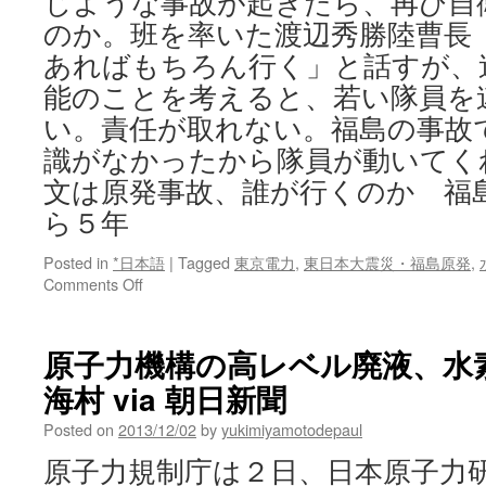
じような事故が起きたら、再び自
のか。班を率いた渡辺秀勝陸曹長
あればもちろん行く」と話すが、
能のことを考えると、若い隊員を
い。責任が取れない。福島の事故
識がなかったから隊員が動いてく
文は原発事故、誰が行くのか 福
ら５年
Posted in
*日本語
|
Tagged
東京電力
,
東日本大震災・福島原発
,
on
Comments Off
原
発
事
原子力機構の高レベル廃液、水
故、
海村 via 朝日新聞
誰
が
Posted on
2013/12/02
by
yukimiyamotodepaul
行
く
原子力規制庁は２日、日本原子力
の