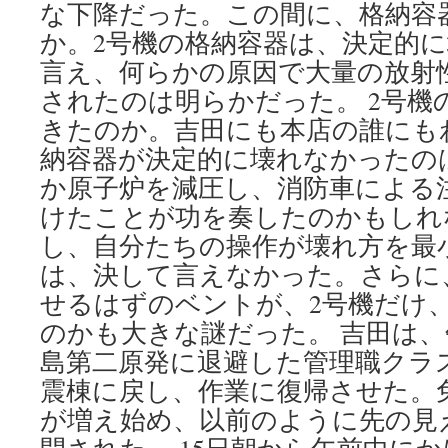
な下降だった。この間に、格納容
か。2号機の格納容器は、決定的
言え、何らかの原因で大量の放射
されたのは明らかだった。 2号機
きたのか。吉田にも本店の誰にも
納容器が決定的に壊れなかったの
か原子炉を減圧し、消防車による
けたことが功を奏したのかもしれ
し、自分たちの操作が壊れ方を最
は、決して言えなかった。さらに
せるはずのベントが、2号機だけ
のかも大きな謎だった。 吉田は
島第二原発に退避した管理職クラ
震棟に戻し、作業に復帰させた。
が増え始め、以前のように先の見