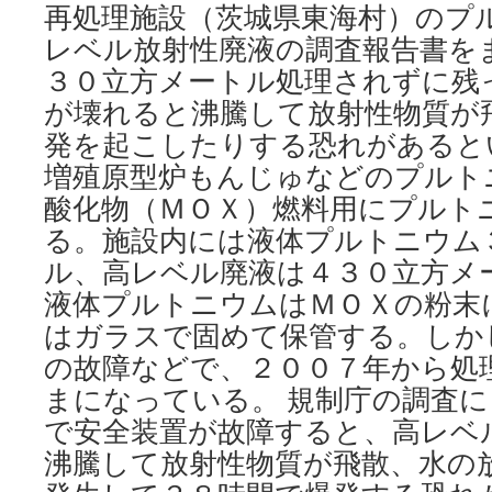
再処理施設（茨城県東海村）のプ
か
福
レベル放射性廃液の調査報告書を
島
３０立方メートル処理されずに残
第
一、
が壊れると沸騰して放射性物質が
水
発を起こしたりする恐れがあると
素
爆
増殖原型炉もんじゅなどのプルト
発
酸化物（ＭＯＸ）燃料用にプルト
か
る。施設内には液体プルトニウム
ら
５
ル、高レベル廃液は４３０立方メ
年
液体プルトニウムはＭＯＸの粉末
via
朝
はガラスで固めて保管する。しか
日
の故障などで、２００７年から処
新
聞
まになっている。 規制庁の調査
で安全装置が故障すると、高レベ
沸騰して放射性物質が飛散、水の