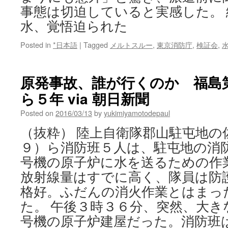
事態は切迫していると実感した。
水、覚悟迫られた
Posted in
*日本語
|
Tagged
メルトスルー
,
東京消防庁
,
検証会
,
原発事故、誰が行くのか 福島
ら５年 via 朝日新聞
Posted on
2016/03/13
by
yukimiyamotodepaul
（抜粋） 陸上自衛隊郡山駐屯地の
９）ら消防班５人は、駐屯地の消
号機の原子炉に水を送るための作
放射線量はすでに高く、隊員は防
格好。ふだんの消火作業とはまっ
た。 午後３時３６分、突然、大き
号機の原子炉建屋だった。消防班