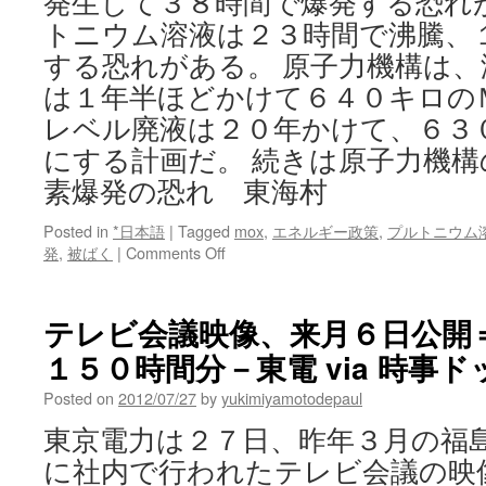
発生して３８時間で爆発する恐れ
トニウム溶液は２３時間で沸騰、
する恐れがある。 原子力機構は
は１年半ほどかけて６４０キロの
レベル廃液は２０年かけて、６３
にする計画だ。 続きは原子力機
素爆発の恐れ 東海村
Posted in
*日本語
|
Tagged
mox
,
エネルギー政策
,
プルトニウム
on
発
,
被ばく
|
Comments Off
原
子
力
テレビ会議映像、来月６日公開
機
１５０時間分－東電 via 時
構
の
Posted on
2012/07/27
by
yukimiyamotodepaul
高
レ
東京電力は２７日、昨年３月の福
ベ
に社内で行われたテレビ会議の映
ル