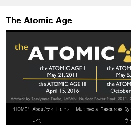
Skip
to
The Atomic Age
content
*HOME*
About/サイトにつ
Multimedia
Resources
Sy
いて
ウ