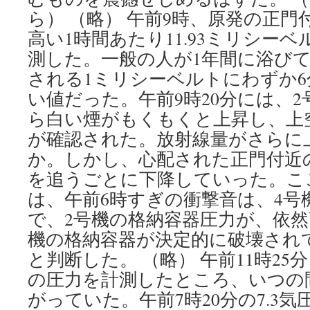
ら） （略） 午前9時、原発の正
高い1時間あたり11.93ミリシー
測した。一般の人が1年間に浴び
される1ミリシーベルトにわずか
い値だった。午前9時20分には、
ら白い煙がもくもくと上昇し、上
が確認された。放射線量がさらに
か。しかし、心配された正門付近
を追うごとに下降していった。こ
は、午前6時すぎの衝撃音は、4号
で、2号機の格納容器圧力が、依然
機の格納容器が決定的に破壊され
と判断した。 （略） 午前11時25
の圧力を計測したところ、いつの間
がっていた。午前7時20分の7.3