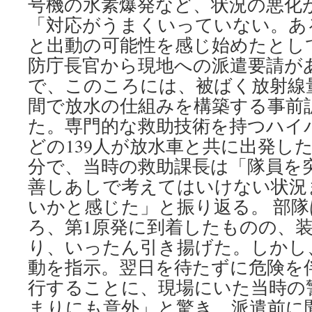
号機の水素爆発など、状況の悪化
「対応がうまくいっていない。あ
と出動の可能性を感じ始めたとし
防庁長官から現地への派遣要請があ
で、このころには、被ばく放射線
間で放水の仕組みを構築する事前
た。専門的な救助技術を持つハイ
どの139人が放水車と共に出発した
分で、当時の救助課長は「隊員を
善しあしで考えてはいけない状況
いかと感じた」と振り返る。 部隊
ろ、第1原発に到着したものの、
り、いったん引き揚げた。しかし
動を指示。翌日を待たずに危険を
行することに、現場にいた当時の
まりにも意外」と驚き、派遣前に