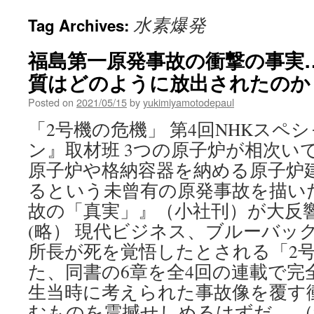
水素爆発
Tag Archives:
福島第一原発事故の衝撃の事実
質はどのように放出されたのか via
Posted on
2021/05/15
by
yukimiyamotodepaul
「2号機の危機」 第4回NHKスペ
ン』取材班 3つの原子炉が相次い
原子炉や格納容器を納める原子炉
るという未曾有の原発事故を描い
故の「真実」』（小社刊）が大反
(略） 現代ビジネス、ブルーバック
所長が死を覚悟したとされる「2
た、同書の6章を全4回の連載で完
生当時に考えられた事故像を覆す
むものを震撼せしめるはずだ。 （