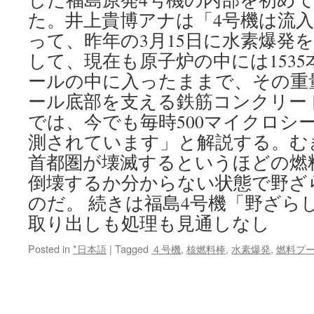
た。井上貴博アナは「4号機は流入
って、昨年の3月15日に水素爆発
して、現在も原子炉の中には153
ールの中に入ったままで、その重量 
ール底部を支える鉄筋コンクリー
では、今でも毎時500マイクロシ
測されています」と解説する。む
首都圏が壊滅するというほどの燃
倒壊するか分からない状態で野ざ
のだ。 続きは福島4号機「野ざらし
取り出しも処理も見通しなし
Posted in
*日本語
|
Tagged
４号機
,
核燃料棒
,
水素爆発
,
燃料プ