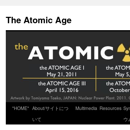
Skip
to
The Atomic Age
content
*HOME*
About/サイトにつ
Multimedia
Resources
Sy
いて
ウ