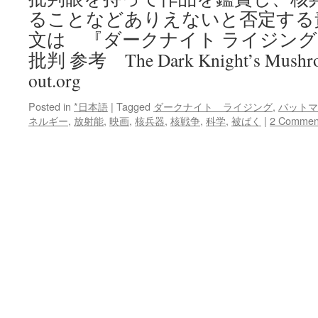
ることなどありえないと否定する
文は 『ダークナイト ライジング
批判 参考 The Dark Knight’s Mushroo
out.org
Posted in
*日本語
|
Tagged
ダークナイト ライジング
,
バットマ
ネルギー
,
放射能
,
映画
,
核兵器
,
核戦争
,
科学
,
被ばく
|
2 Commen