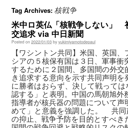
核戦争
Tag Archives:
米中ロ英仏「核戦争しない」 
交追求 via 中日新聞
Posted on
2022/01/03
by
yukimiyamotodepaul
【ワシントン共同】米国、英国、
シアの５核保有国は３日、軍事衝
するために２国間、多国間の外交
き追求する意向を示す共同声明を
に勝者はおらず、決して戦っては
認する」と表明。中国の馬朝旭外
指導者が核兵器の問題について声
めて」と意義を強調した。 共同
の抑止、戦争予防を目的とすべき
国間の戦争回避と戦略的リスクの