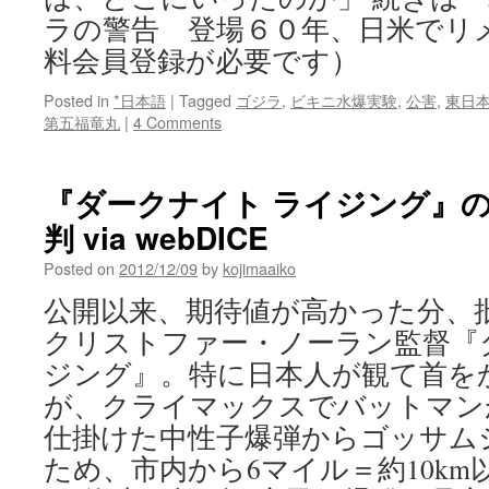
ラの警告 登場６０年、日米でリ
料会員登録が必要です）
Posted in
*日本語
|
Tagged
ゴジラ
,
ビキニ水爆実験
,
公害
,
東日
第五福竜丸
|
4 Comments
『ダークナイト ライジング』の
判 via webDICE
Posted on
2012/12/09
by
kojimaaiko
公開以来、期待値が高かった分、
クリストファー・ノーラン監督『
ジング』。特に日本人が観て首を
が、クライマックスでバットマン
仕掛けた中性子爆弾からゴッサム
ため、市内から6マイル＝約10km