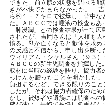
できた。前立腺の状態を調べる触
きが不快でたまらなかった。 吉
ら約１・７キロで被爆し、背中な
た。ＡＢＣＣでは唾液の検査もあ
「肺浸潤」との検査結果が出て広
されたが、吉岡さんは「人権も人
憤る。母が亡くなると献体を求め
の反感と不信から、申し出を断っ
ウィリアム・シャルさん（９３）
ＡＢＣＣの新生児調査を指揮した
取材に当時の経験を語り、協力者
っけんを贈ったことを明かした。
負担するなど、できる限りのこと
したが、それは協力者確保のため
かし、被爆者や遺族には調査への
感が薄い。長崎で被爆し多重がん