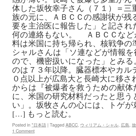
体した坂牧幸子さん（７１）＝三
族の元に、ＡＢＣＣの感謝状が残
要を主治医に報告した」と記され
何の連絡もない。 ＡＢＣＣなど
料は米国に持ち帰られ、核戦争の
シャルさんは「ソ連などが情報を
ので、機密扱いになった」とみる
のは７３年以降。臓器標本やカル
０点以上が広島大と長崎大に移さ
からは『被爆者を救うための献体
に、米国の研究材料だったと思う
い」。坂牧さんの心には、トゲが
[…] もっと読む。
Posted in
*日本語
|
Tagged
ABCC
,
ウィリアム・シャル
,
広島
,
放
1 Comment