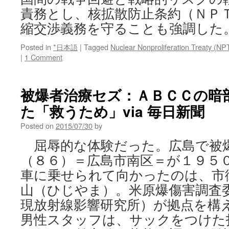
責務とし、核拡散防止条約（ＮＰ
縮交渉義務を守ることも強調した
Posted in
*日本語
|
Tagged
Nuclear Nonproliferation Treaty (NP
|
1 Comment
被爆者治療セズ：ＡＢＣＣの暗
た「救うため」via 毎日新聞
Posted on
2015/07/30
by
屈辱的な体験だった。広島で被
（８６）＝広島市南区＝が１９５
車に乗せられて向かったのは、市
山（ひじやま）。米原爆傷害調査
現放射線影響研究所）が拠点を構
男性スタッフは、サックをつけた