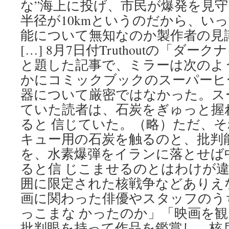
な”海上に投げ、市民が爆発を見
半径が10kmというのだから、い
能について無知なのか製作者の見
[…] 8月7日付Truthoutの「ダ
と題した記事で、ミラーは次のよ
かにコミックブックのスーパーヒ
器について厳密ではなかった。ス
ていた読者は、石炭をぎゅっと握
ると 信じていた。（略）ただ、
キュー用の石炭を触るのと、批判
を、水素爆弾をイランに落とせば
ると信 じこませるのとはわけが
囲に限定された核戦争などありえ
画に関わった俳優やスタッフのう
っこまな かったのか」「映画を
批判眼を持って作品を鑑賞し、核