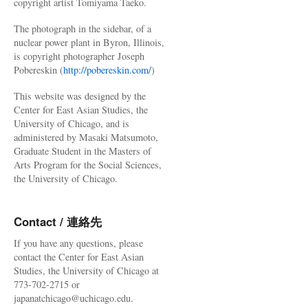
copyright artist Tomiyama Taeko.
The photograph in the sidebar, of a
nuclear power plant in Byron, Illinois,
is copyright photographer Joseph
Pobereskin (
http://pobereskin.com/
)
This website was designed by the
Center for East Asian Studies, the
University of Chicago, and is
administered by Masaki Matsumoto,
Graduate Student in the Masters of
Arts Program for the Social Sciences,
the University of Chicago.
Contact / 連絡先
If you have any questions, please
contact the Center for East Asian
Studies, the University of Chicago at
773-702-2715 or
japanatchicago@uchicago.edu.