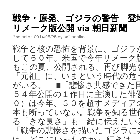
戦争・原発、ゴジラの警告 登
リメーク版公開 via 朝日新聞
Posted on
2014/05/25
by
kojimaaiko
戦争と核の恐怖を背景に、ゴジラ
して６０年。米国で今年リメーク
もこの夏、公開される。再び脚光
「元祖」に、いまという時代の危
がいる。 ■「悲惨さ共感できた
５４年公開の１作目に主演した俳
０）は今年、３０を超すメディア
本も断っていない。戦争を知る世
る「きな臭さ」も一緒に伝えた
「戦争の悲惨さを描いたゴジラに
は、どこにいったのか」 続きは