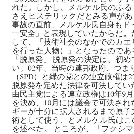
れた。しかし、メルケル氏のふる
さえヒステリックだとみる声があ
事故の直前、メルケル氏自身もド
一安全」と表現していたからだ。
して、「技術社会のなかでのカエ
を行った人物）」となったのであ
「脱原発」 脱原発の決定は、初
い。02年、当時の連邦政府、つま
（SPD）と緑の党との連立政権は
脱原発を定めた法律を可決していた
由民主党による連立政権は10年9
を決め、10月には議会で可決され
ギーが十分に拡大されるまで原子
術として使う、とメルケル氏はこ
を述べた。 ところが、「フクシマ