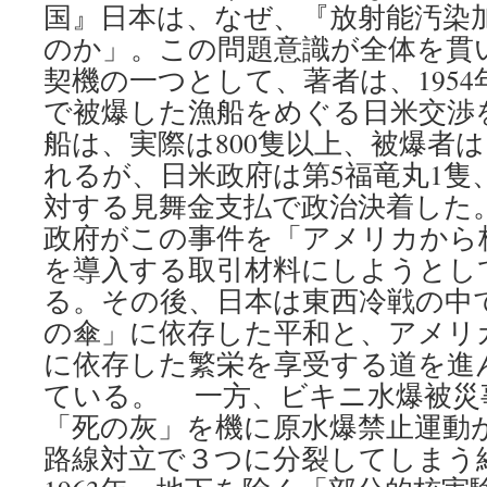
国』日本は、なぜ、『放射能汚染
のか」。この問題意識が全体を貫
契機の一つとして、著者は、195
で被爆した漁船をめぐる日米交渉
船は、実際は800隻以上、被爆者
れるが、日米政府は第5福竜丸1隻
対する見舞金支払で政治決着した
政府がこの事件を「アメリカから
を導入する取引材料にしようとし
る。その後、日本は東西冷戦の中
の傘」に依存した平和と、アメリ
に依存した繁栄を享受する道を進
ている。 一方、ビキニ水爆被災
「死の灰」を機に原水爆禁止運動
路線対立で３つに分裂してしまう