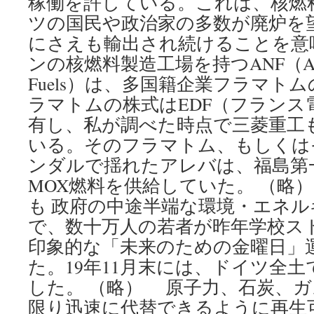
稼働を許している。これは、核燃
ツの国民や政治家の多数が廃炉を
にさえも輸出され続けることを意
ンの核燃料製造工場を持つANF（Advanc
Fuels）は、多国籍企業フラマト
ラマトムの株式はEDF（フランス
有し、私が調べた時点で三菱重工も
いる。そのフラマトム、もしくは
ンダルで揺れたアレバは、福島第
MOX燃料を供給していた。 （略）
も 政府の中途半端な環境・エネ
で、数十万人の若者が昨年学校ス
印象的な「未来のための金曜日」
た。19年11月末には、ドイツ全土
した。 （略） 原子力、石炭、
限り迅速に代替できるように再生