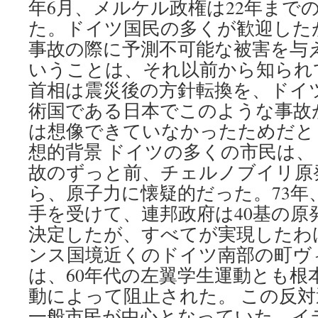
年6月、メルケル政権は22年まで
た。ドイツ国民の多くが歓迎した
事故の際に予測不可能な被害を与
いうことは、それ以前から知られ
首相は震災後の方針転換を、ドイ
術国である日本でこのような事故
は想像できていなかったためだと
想的背景 ドイツの多くの市民は
故のずっと前、チェルノブイリ原
ら、原子力に懐疑的だった。73年
手を受けて、連邦政府は40基の原
決定したが、すべてが実現したわ
ンス国境近くのドイツ南部の町ヴ
は、60年代の左翼学生運動とも根
動によって阻止された。 この反
一般市民が中心となっていた。イ