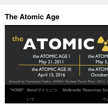
Skip
to
The Atomic Age
content
*HOME*
About/サイトにつ
Multimedia
Resources
Sy
いて
ウ