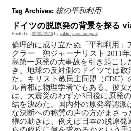
核の平和利用
Tag Archives:
ドイツの脱原発の背景を探る vi
Posted on
2020/02/25
by
yukimiyamotodepaul
倫理的に成り立たぬ「平和利用」
グラー 独ジャーナリスト 2011年
島第一原発の大事故を引き起こし
き、地球の反対側のドイツでは政
た。キリスト教民主同盟（CDU
ル首相は物理学者でもある。彼女
は、大震災のわずか3日後に原発
結を決めた。国内外の原発容認派
な決断への称賛の声の方がまさっ
権の動きは、例えば日本の脱原発
らの政府に何を求めるかという手