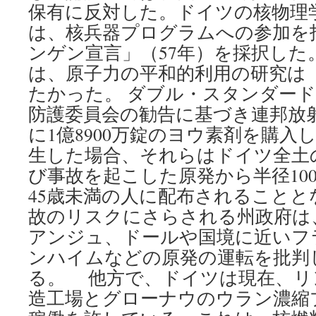
保有に反対した。ドイツの核物理
は、核兵器プログラムへの参加を
ンゲン宣言」（57年）を採択した
は、原子力の平和的利用の研究は
たかった。 ダブル・スタンダード
防護委員会の勧告に基づき連邦放射
に1億8900万錠のヨウ素剤を購入
生した場合、それらはドイツ全土
び事故を起こした原発から半径10
45歳未満の人に配布されること
故のリスクにさらされる州政府は
アンジュ、ドールや国境に近いフ
ンハイムなどの原発の運転を批判
る。 他方で、ドイツは現在、リ
造工場とグローナウのウラン濃縮