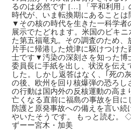
るのは必然です […] 「平和利用
時代が、いま転換期にあることは
▼その核の時代を生きた一科学者
展示でたどれます。米国のビキニ
た第五福竜丸。その調査のため、
片手に帰港した焼津に駆けつけた
士です▼汚染の深刻さを知った博
委員長に手紙を出し、状況を伝え
した。しかし返答はなく、｢死の灰
の後、欧州を回り核爆弾の恐ろし
の行動は国内外の反核運動の高ま
亡くなる直前に福島の事故を目に
防護と原発事故への備えを言い続
やいたそうです。 もっと読む。 
ずーー宮木・加美