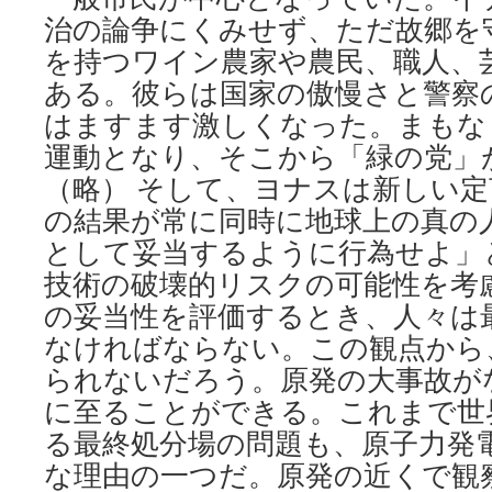
治の論争にくみせず、ただ故郷を
を持つワイン農家や農民、職人、
ある。彼らは国家の傲慢さと警察
はますます激しくなった。まもな
運動となり、そこから「緑の党」
（略） そして、ヨナスは新しい
の結果が常に同時に地球上の真の
として妥当するように行為せよ」
技術の破壊的リスクの可能性を考
の妥当性を評価するとき、人々は
なければならない。この観点から
られないだろう。原発の大事故が
に至ることができる。これまで世
る最終処分場の問題も、原子力発
な理由の一つだ。原発の近くで観