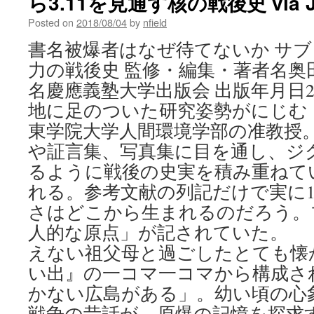
ら3.11を見通す核の戦後史 via J-
Posted on
2018/08/04
by
nfield
書名被爆者はなぜ待てないか サ
力の戦後史 監修・編集・著者名奥
名慶應義塾大学出版会 出版年月日201
地に足のついた研究姿勢がにじむ
東学院大学人間環境学部の准教授
や証言集、写真集に目を通し、ジ
るように戦後の史実を積み重ねて
れる。参考文献の列記だけで実に1
さはどこから生まれるのだろう。
人的な原点」が記されていた。 
えない祖父母と過ごしたとても懐
い出』の一コマ一コマから構成さ
かない広島がある」。幼い頃の心
戦争の昔話が、原爆の記憶を探求