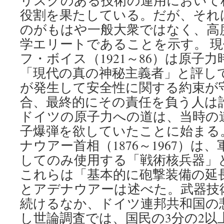
リスクのある技術の運用において
役割を果たしている。だが、それ
のがもはや一般大衆ではなく、高
学エリートであることを示す。 
フ・ボイス（1921～86）は原子
「現代の真の神秘主義者」と評し
が発生して安全性に関する約束が
合、最終的にその責任を負う人は
ドイツの原子力への道は、当時の
子爆弾を欲していたことに始まる
ナウアー首相（1876～1967）は
してのみ使用する「戦術核兵器」
これらは「基本的に砲撃装備の延
とアデナウアーは述べた。武器技
続けるなか、ドイツ連邦共和国の
し世論調査では、国民の3分の2以