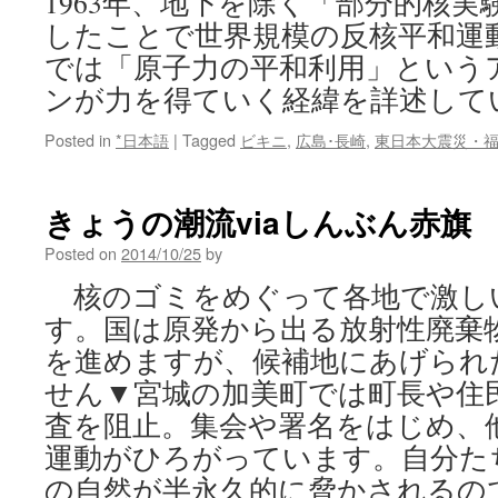
1963年、地下を除く「部分的核
したことで世界規模の反核平和運
では「原子力の平和利用」という
ンが力を得ていく経緯を詳述してい
Posted in
*日本語
|
Tagged
ビキニ
,
広島･長崎
,
東日本大震災・
きょうの潮流viaしんぶん赤旗
Posted on
2014/10/25
by
核のゴミをめぐって各地で激し
す。国は原発から出る放射性廃棄
を進めますが、候補地にあげられ
せん▼宮城の加美町では町長や住
査を阻止。集会や署名をはじめ、
運動がひろがっています。自分た
の自然が半永久的に脅かされるの