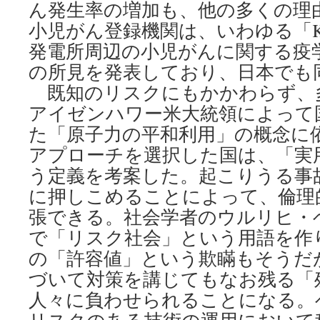
ん発生率の増加も、他の多くの理
小児がん登録機関は、いわゆる「K
発電所周辺の小児がんに関する疫
の所見を発表しており、日本でも
既知のリスクにもかかわらず、多
アイゼンハワー米大統領によって
た「原子力の平和利用」の概念に
アプローチを選択した国は、「実
う定義を考案した。起こりうる事
に押しこめることによって、倫理
張できる。社会学者のウルリヒ・
で「リスク社会」という用語を作
の「許容値」という欺瞞もそうだ
づいて対策を講じてもなお残る「
人々に負わせられることになる。