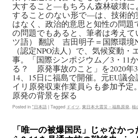
大すること―もちろん森林破壊に
することのない形で―は、技術的
はなく、政治的意思と知性の問題
の問題でもあると、筆者は考えて
ツ語） 翻訳 吉田明子＝国際環境NGO「
（認定NPO法人）で、気候変動・
事。「国際シンポジウム／3・11
る？ 原発事故のこと」を2020年3
14、15日に福島で開催。元EU議
イリ原発収束作業員らも参加予定
原発の背景を探る
Posted in
*日本語
|
Tagged
ドイツ
,
東日本大震災・福島原発
,
核
「唯一の被爆国民」じゃなかった