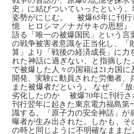
史」に結びついていったという。
姿勢がにじむ。 被爆65年に刊
憶 ヒロシマ／ナガサキの思想』
語る「唯一の被爆国民」という言
の戦争被害者意識を正当化し、「
算」より「戦後の経済成長」に力
れた神話に過ぎない、と指摘した
で被爆した人々の国籍は21カ国に
開発、実験に動員された労働者、
また被爆者だという。 なぜ、「
劣化したのか 被爆70年に刊行
刊行翌年に起きた東京電力福島第
識する。「原子力の安全神話」が
曝者が生み出された。しかも、そ
の時と同じように不明確なままだ