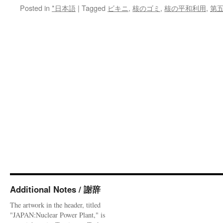
Posted in
*日本語
|
Tagged
ビキニ
,
核のゴミ
,
核の平和利用
,
第
Additional Notes / 謝辞
The artwork in the header, titled
"JAPAN:Nuclear Power Plant," is