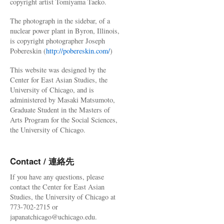
copyright artist Tomiyama Taeko.
The photograph in the sidebar, of a
nuclear power plant in Byron, Illinois,
is copyright photographer Joseph
Pobereskin (
http://pobereskin.com/
)
This website was designed by the
Center for East Asian Studies, the
University of Chicago, and is
administered by Masaki Matsumoto,
Graduate Student in the Masters of
Arts Program for the Social Sciences,
the University of Chicago.
Contact / 連絡先
If you have any questions, please
contact the Center for East Asian
Studies, the University of Chicago at
773-702-2715 or
japanatchicago@uchicago.edu.