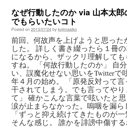
なぜ行動したのか via 山本太
でもらいたいコト
Posted on
2013/07/24
by
kojimaaiko
前回、何故声を上げようと思った
した。 詳しく書き綴ったら１冊
になるから、ザックリ理解しても
すね。 「何故行動したのか」 自
い、誤魔化せない思いをTwitter
年４月の始め。 「原発反対って
干されてしまう。でも言ってやり
て」 確かこんな言葉で呟いたと思
涙が止まらなかった。嗚咽を漏ら
「ずっと抑え続けてきたものが一
そんな感じ。 誰かを誹謗中傷す