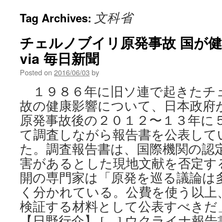
文科省
Tag Archives:
チェルノブイリ原発事故 国が
via 毎日新聞
Posted on
2016/06/03
by
１９８６年に旧ソ連で起きたチ
故の健康影響について、日本政府
原発事故後の２０１２〜１３年に
て調査しながら報告書を公表して
た。調査報告書は、国際機関の認
害があるとした現地文献を否定す
開の専門家は「原発を巡る議論は
く分かれている。公費を使う以上
検証する材料として公表すべきだ
【日野行介】 […] ウクライナ報