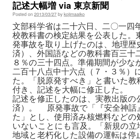
記述大幅増 via 東京新聞
Posted on
2013/03/27
by
kojimaaiko
文部科学省は二十六日、二〇一四
校教科書の検定結果を公表した。
発事故を取り上げたのは、地理歴
済）、外国語などの教科書百三十
８％の三十四点。準備期間が少な
二百十八点中十六点（７・３％）
た。「脱原発すべき」と書いた教
付き、記述を大幅に修正した。
記述を修正したのは、実教出版の
済）。 原発事故で「『安全神話
た」とし、使用済み核燃料などの
いないことにも言及。「新規の立
地域と老朽化した設備の運転は停