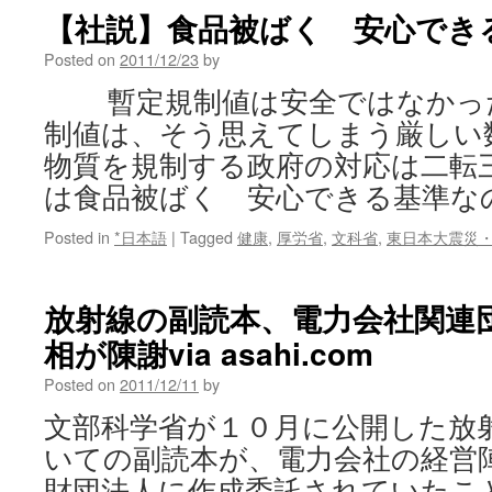
【社説】食品被ばく 安心でき
Posted on
2011/12/23
by
暫定規制値は安全ではなかっ
制値は、そう思えてしまう厳しい
物質を規制する政府の対応は二転
は食品被ばく 安心できる基準な
Posted in
*日本語
|
Tagged
健康
,
厚労省
,
文科省
,
東日本大震災
放射線の副読本、電力会社関連
相が陳謝via asahi.com
Posted on
2011/12/11
by
文部科学省が１０月に公開した放
いての副読本が、電力会社の経営
財団法人に作成委託されていたこ