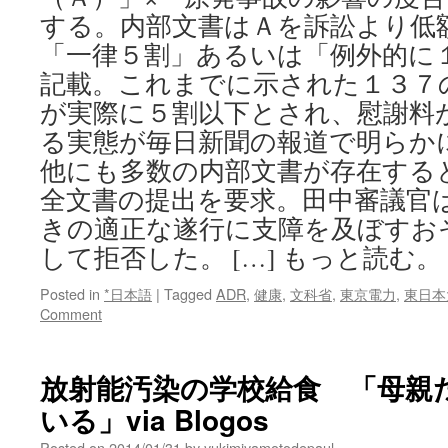
する。内部文書はＡを訴訟より低
「一律５割」あるいは「例外的に
記載。これまでに示された１３７
が実際に５割以下とされ、慰謝料
る実態が毎日新聞の報道で明ら
他にも多数の内部文書が存在する
全文書の提出を要求。田中審議官
きの適正な遂行に支障を及ぼすお
して拒否した。 […] もっと読む。
Posted in
*日本語
|
Tagged
ADR
,
健康
,
文科省
,
東京電力
,
東日本
Comment
放射能汚染の学校給食 「母親
いる」via Blogos
Posted on
2014/01/31
by
yukimiyamotodepaul