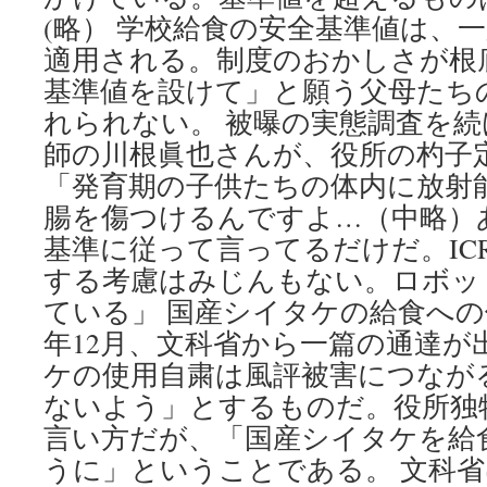
(略） 学校給食の安全基準値は、
適用される。制度のおかしさが根
基準値を設けて」と願う父母たち
れられない。 被曝の実態調査を
師の川根眞也さんが、役所の杓子
「発育期の子供たちの体内に放射
腸を傷つけるんですよ…（中略）あ
基準に従って言ってるだけだ。IC
する考慮はみじんもない。ロボッ
ている」 国産シイタケの給食へ
年12月、文科省から一篇の通達が
ケの使用自粛は風評被害につなが
ないよう」とするものだ。役所独
言い方だが、「国産シイタケを給
うに」ということである。 文科