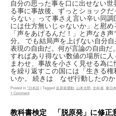
自分の思った事を口に出せない世
る事に事故後、ずっとショックだ
らない」って事さえ言い辛い同調
には仕方無いじゃないか」と慰め
「声をあげるんだ！」と声なき声
分。 でも結局声を上げない自分自
表現の自由だ。何が言論の自由だ
すればあり得ない数値の場所に人
まわせ、事故を小さく見せる為に
を繰り返すこの国には「生きる権
いか。 続きは なぜ行動したのか
Posted in
*日本語
|
Tagged
反原発運動
,
山本太郎
,
文科省
,
東日
1 Comment
教科書検定 「脱原発」に修正