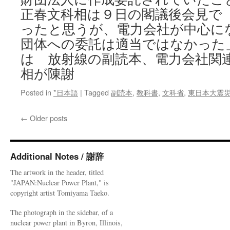
正春文科相は９日の閣議後会見で
ったと思うが、電力会社が中心に
団体への委託は適当ではなかった
は 放射線の副読本、電力会社関
相が陳謝
Posted in
*日本語
|
Tagged
副読本
,
教科書
,
文科省
,
東日本大震
←
Older posts
Additional Notes / 謝辞
The artwork in the header, titled
"JAPAN:Nuclear Power Plant," is
copyright artist Tomiyama Taeko.
The photograph in the sidebar, of a
nuclear power plant in Byron, Illinois,