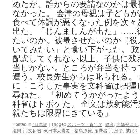
めたが、誰からの要請なのかは最
なかった。 会津の母親は子ども
食べて体調が悪くなった例を次々
出た」「じんましんが出た」……
たいのか、被曝させたいのか（役
いてみたい」と食い下がった。 
配慮してくれない以上、子供に残
当しかない。ところが弁当を持っ
遭う。校長先生からは叱られる。
に「こうした事実を文科省は把握
尋ねた。 「初めてうかがったよ
科省はトボケた。 全文は放射能汚
親たちは限界にきている」
Posted in
*日本語
|
Tagged
スポーツ・青年局
,
健康
,
内部被ばく
復興庁
,
文科省
,
東日本大震災・福島原発
,
消費者庁
,
給食
,
被ばく