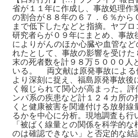
省が１１年に作成し、事故処理作
の割合が８８年の６７．６％から
まで低下したなどと指摘。ヤブロ
研究者らが０９年にまとめ、事故
によりがんのほか心臓や血管など
れたとして、事故の影響を受けた
末の死者数を計９８万５０００人
いる。 両文献は原発事故による
より深刻に捉え、福島原発事故後
く報じられて関心が高まった。評
ンパ系の疾患など計１２４カ所の
くと健康被害を関連付ける放射線
るかを中心に分析。現地調査も行
「被ばく線量との関係を科学的な
のは確認できない」と否定的な結