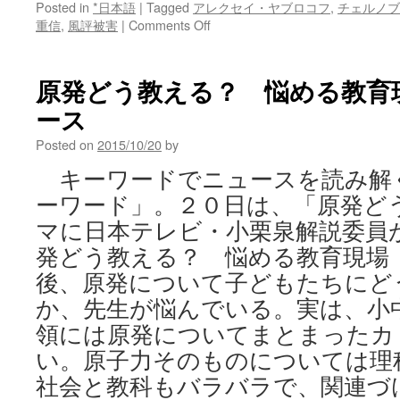
Posted in
*日本語
|
Tagged
アレクセイ・ヤブロコフ
,
チェルノブ
on
重信
,
風評被害
|
Comments Off
チ
ェ
ル
原発どう教える？ 悩める教育現
ノ
ース
ブ
イ
Posted on
2015/10/20
by
リ
原
キーワードでニュースを読み解
発
ーワード」。２０日は、「原発ど
事
故
マに日本テレビ・小栗泉解説委員
国
発どう教える？ 悩める教育現場
が
健
後、原発について子どもたちにど
康
か、先生が悩んでいる。実は、小
調
査
領には原発についてまとまったカ
公
い。原子力そのものについては理
表
社会と教科もバラバラで、関連づ
せ
ず