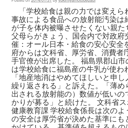
「学校給食は親の力では変えら
事故による食品への放射能汚染は
が子を体内被曝させたくない親た
父母らがきょう、国会内で対政府
催：オール日本・給食の安心安全を
府からは文科省、厚労省、消費者
手官僚が出席した。 福島県郡山市
は学校給食に福島産の牛乳が使わ
「地産地消はやめてほしいと申し
繰り返される」と訴えた。「薄め
出される放射能の）数値が低いの
かりが募る」と続けた。 文科省
健康教育課 学校給食係長は次のよ
の安全は厚労省が決めた基準にも
かけている。基準値を超えるもの