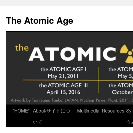
Skip
to
The Atomic Age
content
*HOME*
About/サイトにつ
Multimedia
Resources
Sy
いて
ウ