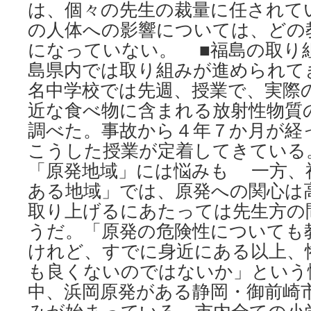
は、個々の先生の裁量に任されて
via
の人体への影響については、どの
毎
日
になっていない。 ■福島の取り
新
島県内では取り組みが進められて
聞
名中学校では先週、授業で、実際
近な食べ物に含まれる放射性物質
調べた。事故から４年７か月が経
こうした授業が定着してきている
「原発地域」には悩みも 一方、
ある地域」では、原発への関心は
取り上げるにあたっては先生方の
うだ。「原発の危険性についても
けれど、すでに身近にある以上、
も良くないのではないか」という
中、浜岡原発がある静岡・御前崎