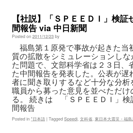
【社説】「ＳＰＥＥＤＩ」検証
間報告 via 中日新聞
Posted on
2011/12/23
by
福島第１原発で事故が起きた当
質の拡散をシミュレーションしな
た問題で、文部科学省は２３日、
た中間報告を発表した。公表が遅
者に聞き取りするなど十分な分析
職員から募った意見を並べただけ
る。 続きは 「ＳＰＥＥＤＩ」検
間報告
Posted in
*日本語
|
Tagged
Speedi
,
文科省
,
東日本大震災・福島