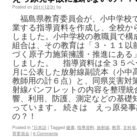
Posted on
2011/12/31
by
福島県教育委員会が、小中学校
業する指導資料を作成し、全校か
しました。小中学校の教職員で構
組合は、その教育は「３・１１以
づく原子力施策擁護・推進にある
しました。 指導資料は全３５ペ
月に公表した放射線副読本（小中
教師用の計６点）と、同県災害対
射線パンフレットの内容を整理統
響、利用、防護、測定などの基礎
っています。 続きは えっ原発
の？！
Posted in
*日本語
|
Tagged
健康
,
指導資料
,
放射線
,
教育
,
文科省
育委員会
|
6 Comments