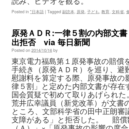
読み、ビデオを観る。
Posted in
*日本語
|
Tagged
副読本
,
原発
,
子ども
,
教育
,
文科省
,
原発ＡＤＲ:一律５割の内部文
出拒否 via 毎日新聞
Posted on
2014/10/16
by
東京電力福島第１原発事故の賠償
手続き（原発ＡＤＲ）を巡り、避
慰謝料を算定する際、原発事故の
律５割」と定めた内部文書が存在
国会質疑で初めて取りあげられた
荒井広幸議員（新党改革）が文書
ところ、文部科学省の田中正朗審
支障がある」と拒否した。 賠償
（Ａ）」×「原発事故の影響の度