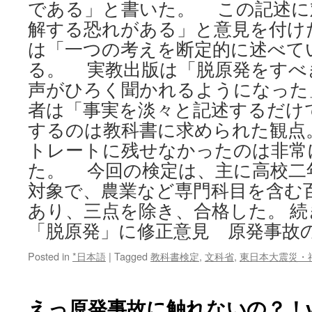
である」と書いた。 この記述に
解する恐れがある」と意見を付け
は「一つの考えを断定的に述べて
る。 実教出版は「脱原発をすべ
声がひろく聞かれるようになった
者は「事実を淡々と記述するだけ
するのは教科書に求められた観点
トレートに残せなかったのは非常
た。 今回の検定は、主に高校二
対象で、農業など専門科目を含む
あり、三点を除き、合格した。 
「脱原発」に修正意見 原発事故
Posted in
*日本語
|
Tagged
教科書検定
,
文科省
,
東日本大震災・
えっ原発事故に触れないの？！v