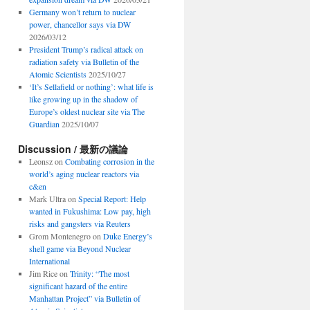
Germany won’t return to nuclear
power, chancellor says via DW
2026/03/12
President Trump’s radical attack on
radiation safety via Bulletin of the
Atomic Scientists
2025/10/27
‘It’s Sellafield or nothing’: what life is
like growing up in the shadow of
Europe’s oldest nuclear site via The
Guardian
2025/10/07
Discussion / 最新の議論
Leonsz
on
Combating corrosion in the
world’s aging nuclear reactors via
c&en
Mark Ultra
on
Special Report: Help
wanted in Fukushima: Low pay, high
risks and gangsters via Reuters
Grom Montenegro
on
Duke Energy’s
shell game via Beyond Nuclear
International
Jim Rice
on
Trinity: “The most
significant hazard of the entire
Manhattan Project” via Bulletin of