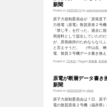
新聞
Posted on
2020/02/13
by
yukimiyamotod
原子力規制委員会が「原発直下
力発電（原電）敦賀原発２号機
「禁じ手」を打った。過去に規
用資料として提出していたのだ
が、原発維持のためならなりふ
と言えそうだ。 （中山岳、榊
電、敦賀２号機データ書き換え
Posted in
*日本語
|
Tagged
再稼働
,
原発推
原電が断層データ書き換え
新聞
Posted on
2020/02/08
by
nfield
原子力規制委員会は７日、原子
電の敦賀原発２号機（福井県）