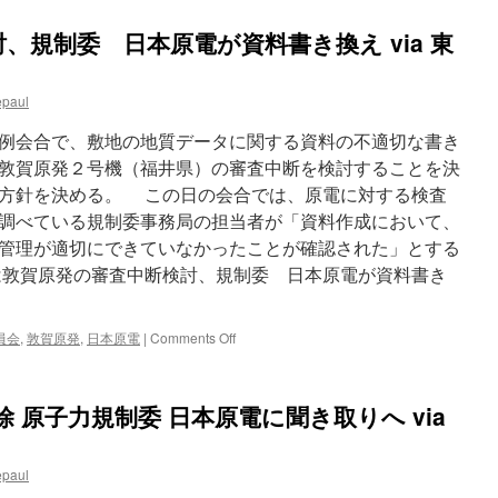
、規制委 日本原電が資料書き換え via 東
epaul
例会合で、敷地の地質データに関する資料の不適切な書き
敦賀原発２号機（福井県）の審査中断を検討することを決
方針を決める。 この日の会合では、原電に対する検査
調べている規制委事務局の担当者が「資料作成において、
管理が適切にできていなかったことが確認された」とする
は敦賀原発の審査中断検討、規制委 日本原電が資料書き
on
員会
,
敦賀原発
,
日本原電
|
Comments Off
敦
賀
原
 原子力規制委 日本原電に聞き取りへ via
発
の
審
epaul
査
中