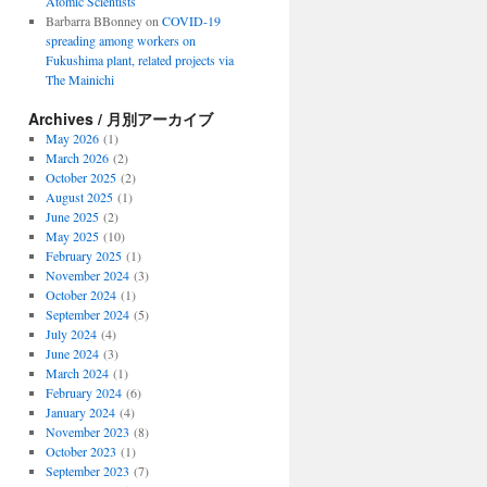
Atomic Scientists
Barbarra BBonney
on
COVID-19
spreading among workers on
Fukushima plant, related projects via
The Mainichi
Archives / 月別アーカイブ
May 2026
(1)
March 2026
(2)
October 2025
(2)
August 2025
(1)
June 2025
(2)
May 2025
(10)
February 2025
(1)
November 2024
(3)
October 2024
(1)
September 2024
(5)
July 2024
(4)
June 2024
(3)
March 2024
(1)
February 2024
(6)
January 2024
(4)
November 2023
(8)
October 2023
(1)
September 2023
(7)