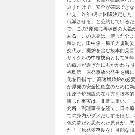
返すだけで、安全が確認できな
いえ、昨年4月に閣議決定した
低減させる」と公約しているだ
で、この3原発に再稼働の大義
ある。この原発は、使った分よ
殖炉だ。田中俊一原子力規制委
交代か、廃炉を含む抜本的見直
サイクルの中核技術として50
の歳月が過ぎたにもかかわら 
福島第一原発事故の発生を機に
化を目指 す」高速増殖炉の必
が原発の安全性確立のために新
用原子炉施設の在り方を抜本的
唆した事実は、非常に重い。 
究所・副理事長を経て、日本原
ての身内がダメだしするほど、
色の夢だと思われた原発が、悪
た「（原発依存度を）可能な限