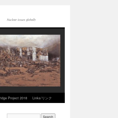
Nuclear issues globally
idge Project 2018
Links/リンク