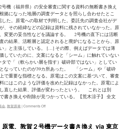
ー
2号機（福井県）の安全審査に関する資料の無断書き換え
タ
削
根拠になった地層の調査データとを照らし合わせたとこ
除
確認した。原電への取材で判明した。委託先の調査会社がデ
原
が、その経緯などの記録は資料に残されていなかった。原
子
力
、変更の妥当性などを議論する。 2号機の直下には活断
規
査の結果、活断層と認定されると廃炉になることから、原
制
」と主張している。 […] その際、例えばデータでは薄
委
日
価していたのに、文案になると「シーム」に触れていない
本
データで「（軟らかい層を指す）破砕部ではない」としてい
原
となっていたのが39カ所あった。 「シーム」や「破砕
電
に
上で重要な指標となる。原電はこの文案に基づいて、審査
聞
料にはこのような評価を改めた記録はなかった。原電によ
き
し直した結果、評価が変わったという。 これとは別
取
り
所で書き換えや削除が見つかっている。【荒木涼子】 全文
へ
on
via
員会
,
敦賀原発
|
Comments Off
原
NHK
電
News
の
Web
原電、敦賀２号機データ書き換え via 東京
安