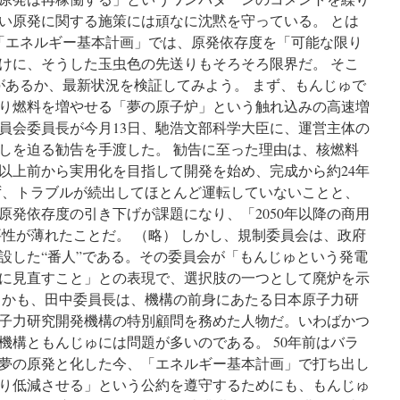
い原発に関する施策には頑なに沈黙を守っている。 とは
「エネルギー基本計画」では、原発依存度を「可能な限り
けに、そうした玉虫色の先送りもそろそろ限界だ。 そこ
があるか、最新状況を検証してみよう。 まず、もんじゅで
り燃料を増やせる「夢の原子炉」という触れ込みの高速増
員会委員長が今月13日、馳浩文部科学大臣に、運営主体の
しを迫る勧告を手渡した。 勧告に至った理由は、核燃料
年以上前から実用化を目指して開発を始め、完成から約24年
ず、トラブルが続出してほとんど運転していないことと、
原発依存度の引き下げが課題になり、「2050年以降の商用
要性が薄れたことだ。 （略） しかし、規制委員会は、政府
設した“番人”である。その委員会が「もんじゅという発電
に見直すこと」との表現で、選択肢の一つとして廃炉を示
しかも、田中委員長は、機構の前身にあたる日本原子力研
子力研究開発機構の特別顧問を務めた人物だ。いわばかつ
機構ともんじゅには問題が多いのである。 50年前はバラ
夢の原発と化した今、「エネルギー基本計画」で打ち出し
り低減させる」という公約を遵守するためにも、もんじゅ