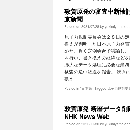
敦賀原発の審査中断検討
京新聞
Posted on
2021/07/28
by
yukimiyamotod
原子力規制委員会は２８日の定
換えが判明した日本原子力発電
めた。近く定例会合で議論し、
を行い、書き換えの経緯などを
膨大なデータ処理に必要な業務
検査の途中経過を報告。 続き
換え
Posted in
*日本語
|
Tagged
原子力規制委
敦賀原発 断層データ削除
NHK News Web
Posted on
2020/11/30
by
yukimiyamotod