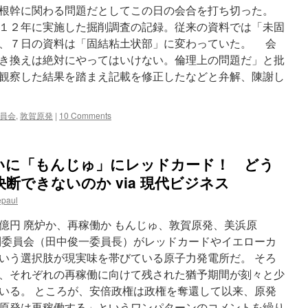
毎
根幹に関わる問題だとしてこの日の会合を打ち切った。
日
１２年に実施した掘削調査の記録。従来の資料では「未固
新
、７日の資料は「固結粘土状部」に変わっていた。 会
聞
き換えは絶対にやってはいけない。倫理上の問題だ」と批
観察した結果を踏まえ記載を修正したなどと弁解、陳謝し
員会
,
敦賀原発
|
10 Comments
いに「もんじゅ」にレッドカード！ どう
断できないのか via 現代ビジネス
epaul
0億円 廃炉か、再稼働か もんじゅ、敦賀原発、美浜原
制委員会（田中俊一委員長）がレッドカードやイエローカ
いう選択肢が現実味を帯びている原子力発電所だ。 そろ
、それぞれの再稼働に向けて残された猶予期間が刻々と少
いる。 ところが、安倍政権は政権を奪還して以来、原発
原発は再稼働する」というワンパターンのコメントを繰り