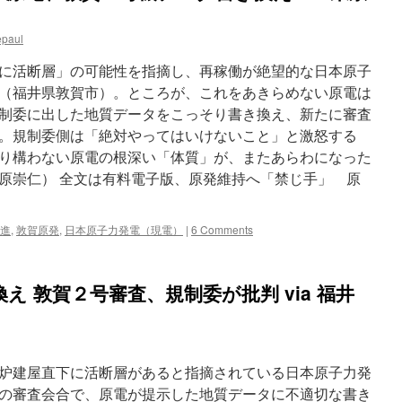
全
審
epaul
査
資
に活断層」の可能性を指摘し、再稼働が絶望的な日本原子
料、
調
（福井県敦賀市）。ところが、これをあきらめない原電は
査
制委に出した地質データをこっそり書き換え、新たに審査
デ
。規制委側は「絶対やってはいけないこと」と激怒する
ー
タ
り構わない原電の根深い「体質」が、またあらわになった
を
原崇仁） 全文は有料電子版、原発維持へ「禁じ手」 原
250
カ
所
進
,
敦賀原発
,
日本原子力発電（現電）
|
6 Comments
超
「変
更」
敦
 敦賀２号審査、規制委が批判 via 福井
賀
原
発
2
号
炉建屋直下に活断層があると指摘されている日本原子力発
機
の審査会合で、原電が提示した地質データに不適切な書き
via