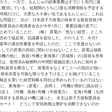
ろう。 一方で、もんじゅの総事業費はすでに１兆円に達
円を費消している。短期間のうちに2度も消費増税を予定する
時期だけに、大変なカネ食い虫であるもんじゅに、これ以
な問題だ。 次が、日本原子力発電の保有する敦賀原発2号
制委員会の有識者会合が今年3月に、重要設備の直下に
とめていることだ。 （略） 原電の「危ない経営」 ところ
含めて猛反発、抗議書を提出した。そのうえで、今月5
基準の適合性審査を申請したのだ。 ここで見逃せないの
としての原電の存続に関わりかねないことだ。原電は福島
号機の他に、敦賀1号機と東海第2（茨城県）の2原発を所有
浜町は、使用済み核燃料の中間貯蔵施設受け入れに前向き
運転延長を断念して、発電所をなくすことへの抵抗が強い
原発依存度を可能な限り引き下げることを掲げていること
軸足を置いた経営戦略を同社は求められているのではない
前に、東海第一（原電）、浜岡１、2号機が廃炉に踏み切っ
美浜１、2号機、島根1号機（中国電力）、玄海1号機（九州
現存する原発は43機に減った。 全文は原子力規制委員会
カード！ どうして安倍政権は廃炉を決断できないのか
策
,
もんじゅ
,
原子力規制委員会
,
敦賀原発
,
美浜原発
|
2 Comments