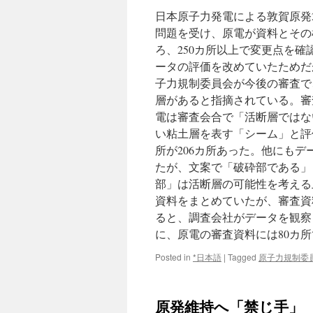
日本原子力発電による敦賀原発
問題を受け、原電が資料とその
ろ、250カ所以上で変更点を
ータの評価を改めていたためだ
子力規制委員会が今後の審査で
層があると指摘されている。審
電は審査会合で「活断層ではない
い粘土層を表す「シーム」と評
所が206カ所あった。他にも
たが、文案で「破砕部である」
部」は活断層の可能性を考える
資料をまとめていたが、審査資
ると、調査会社がデータを観察
に、原電の審査資料には80カ
Posted in
*日本語
|
Tagged
原子力規制委
原発維持へ「禁じ手」 