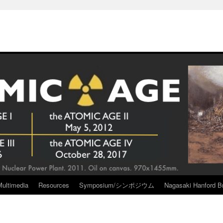
Multimedia
Resources
Symposium/シンポジウム
Nagasaki Hanford Br