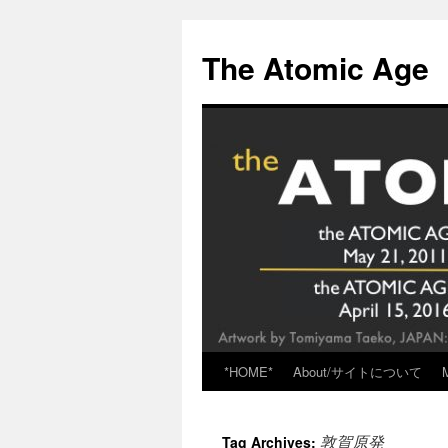
Skip
to
The Atomic Age
content
*HOME*
About/サイトについて
敦賀原発
Tag Archives: