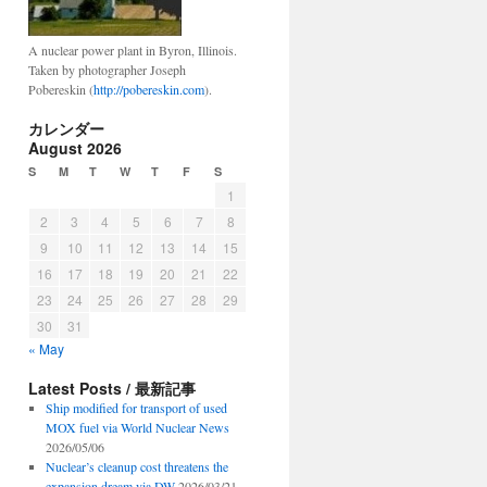
A nuclear power plant in Byron, Illinois.
Taken by photographer Joseph
Pobereskin (
http://pobereskin.com
).
カレンダー
August 2026
S
M
T
W
T
F
S
1
2
3
4
5
6
7
8
9
10
11
12
13
14
15
16
17
18
19
20
21
22
23
24
25
26
27
28
29
30
31
« May
Latest Posts / 最新記事
Ship modified for transport of used
MOX fuel via World Nuclear News
2026/05/06
Nuclear’s cleanup cost threatens the
expansion dream via DW
2026/03/21