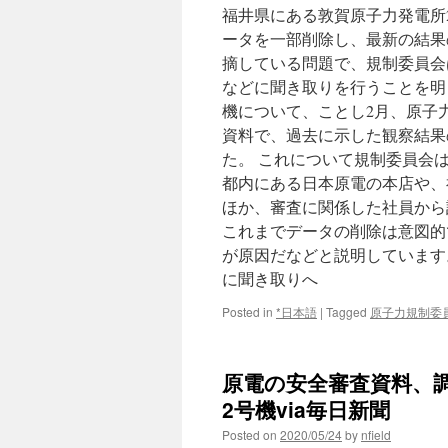
福井県にある敦賀原子力発電所
ータを一部削除し、最新の結果
摘している問題で、規制委員会
などに聞き取りを行うことを明
機について、ことし2月、原子
資料で、過去に示した観察結果
た。 これについて規制委員会
都内にある日本原電の本店や、
ほか、審査に関係した社員から
これまでデータの削除は意図的
が原因だなどと説明しています。
に聞き取りへ
Posted in
*日本語
|
Tagged
原子力規制委
原電の安全審査資料、調
2号機via毎日新聞
Posted on
2020/05/24
by
nfield