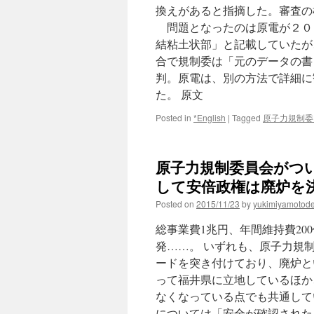
換えがあると指摘した。審査の
問題となったのは原電が２０
結粘土状部」と記載していたが
合で規制委は「元のデータの書
判。原電は、別の方法で詳細に
た。 原文
Posted in
*English
|
Tagged
原子力規制委
原子力規制委員会がつ
して安倍政権は廃炉を決
Posted on
2015/11/23
by
yukimiyamotod
総事業費1兆円、年間維持費20
発……。 いずれも、原子力規
ードを突き付けており、廃炉と
って福井県に立地しているほか
なくなっている点でも共通して
については「安全が確認された