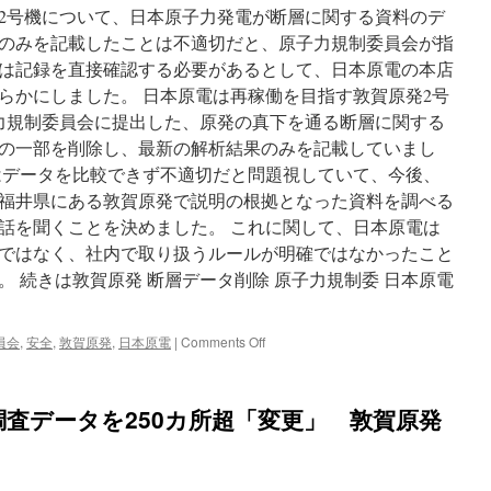
2号機について、日本原子力発電が断層に関する資料のデ
断
検
のみを記載したことは不適切だと、原子力規制委員会が指
討、
は記録を直接確認する必要があるとして、日本原電の本店
規
らかにしました。 日本原電は再稼働を目指す敦賀原発2号
制
委
力規制委員会に提出した、原発の真下を通る断層に関する
日
の一部を削除し、最新の解析結果のみを記載していまし
本
はデータを比較できず不適切だと問題視していて、今後、
原
電
福井県にある敦賀原発で説明の根拠となった資料を調べる
が
話を聞くことを決めました。 これに関して、日本原電は
資
ではなく、社内で取り扱うルールが明確ではなかったこと
料
書
 続きは敦賀原発 断層データ削除 原子力規制委 日本原電
き
換
え
on
員会
,
安全
,
敦賀原発
,
日本原電
|
Comments Off
via
敦
東
賀
京
原
査データを250カ所超「変更」 敦賀原発
新
発
聞
断
層
デ