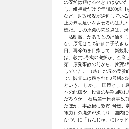
の廃炉は避けるべきではないだ
し、維持費だけで年間200億
など、財政状況が逼迫している
上の無駄遣いをさせるのは大き
機だ。この原発の問題点は、規
「活断層」があるとの評価をま
が、原電はこの評価に手続きも
日、再稼働を目指して、新規制
は、敦賀2号機の廃炉が、企業
第一原発事故の前から、敦賀2
していた。 （略） 地元の美
で、関電には残された3号機の
という。 しかし、国策として
への配慮や、投資の早期回収に
だろうか。 福島第一原発事故
たほか、事故後に敦賀1号機、
電力）の廃炉が決まり、国内に
がついに「もんじゅ」にレッド
Posted in
*日本語
|
Tagged
エネルギー政