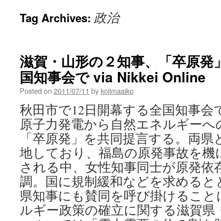
政治
Tag Archives:
滋賀・山形の２知事、「卒原発
国知事会で via Nikkei Online
Posted on
2011/07/11
by
kojimaaiko
秋田市で12日開幕する全国知事会
原子力発電から自然エネルギーへ
「卒原発」を共同提言する。両県
地しており、福島の原発事故を機
される中、女性知事同士が原発依
調。国に規制緩和などを求めると
県知事にも賛同を呼び掛けること
ルギー政策の確立に関する滋賀県