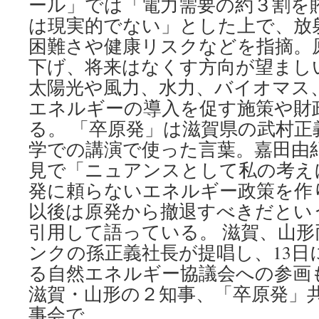
ール」では「電力需要の約３割を
は現実的でない」とした上で、放
困難さや健康リスクなどを指摘。
下げ、将来はなくす方向が望まし
太陽光や風力、水力、バイオマス
エネルギーの導入を促す施策や財
る。 「卒原発」は滋賀県の武村正
学での講演で使った言葉。嘉田由
見で「ニュアンスとして私の考え
発に頼らないエネルギー政策を作
以後は原発から撤退すべきだとい
引用して語っている。 滋賀、山
ンクの孫正義社長が提唱し、13日
る自然エネルギー協議会への参画
滋賀・山形の２知事、「卒原発」
事会で