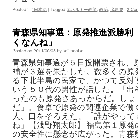
Posted in
*日本語
|
Tagged
エネルギー政策
,
政治
,
脱原発
|
2 Co
青森県知事選：原発推進派勝利
くなんね」
Posted on
2011/06/05
by
kojimaaiko
青森県知事選が５日投開票され、
補が３選を果たした。数多くの原
る下北半島の民家で、かつて反対
いう５０代の男性が話した。「出
ったのも原発さあっからだ。しょ
だ」。食卓で原発の関連企業で働
人、口をそろえた。「誰がやって
ね」【浅野翔太郎】 福島第１原発
の安全性に懸念が広がった。青森