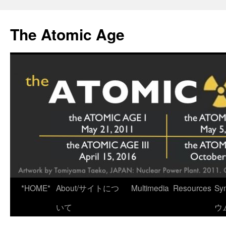
Skip
to
The Atomic Age
content
*HOME*
About/サイトにつ
Multimedia
Resources
Sy
いて
ウ