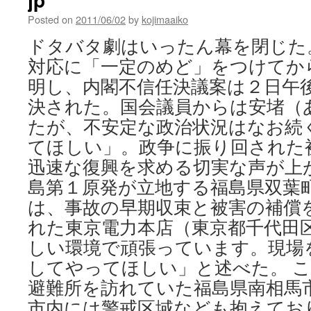
選
Posted on
2011/06/02
by
kojimaaiko
原
発
ドタバタ劇はいったん幕を閉じた
推
対応に「一定のめど」をつけてか
進
派
明し、内閣不信任決議案は２日午
勝
決された。国会議員からは安堵（
利
「
たが、不安定な政治状況はなお続
が
てほしい」。政争に振り回された
や
っ
迅速な復興を求める切実な声が上
て
島第１原発が立地する福島県双葉
も
は、事故の早期収束と被害の補償
無
く
れた東京電力本店（東京都千代田
な
しい環境で頑張っています。現場
ん
ね
してやってほしい」と述べた。 
避難所を訪れていた福島県南相馬
市内には警戒区域なども抱えてお