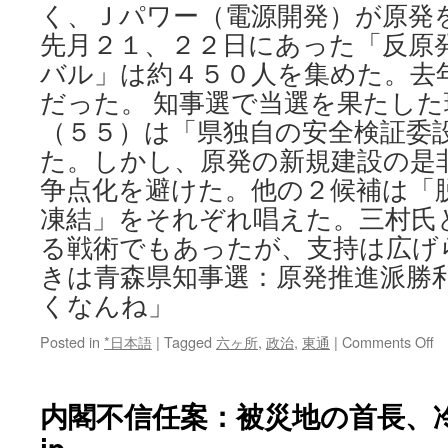
く、Ｊパワー（電源開発）が原発
先月２１、２２日にあった「反原
バル」は約４５０人を集めた。去
だった。 知事選で当選を果たし
（５５）は「県独自の安全検証委
た。しかし、原発の新規建設の是
争点化を避けた。他の２候補は「
凍結」をそれぞれ唱えた。三村氏
る戦術でもあったが、支持は広げ
きは青森県知事選：原発推進派勝
くなんね」
o
Posted in
*日本語
|
Tagged
六ヶ所
,
政治
,
東通
|
Comments Off
青
森
県
内閣不信任案：被災地の首長、冷
知
jp
事