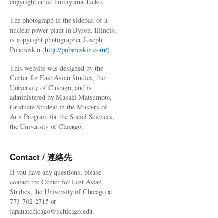
copyright artist Tomiyama Taeko.
The photograph in the sidebar, of a
nuclear power plant in Byron, Illinois,
is copyright photographer Joseph
Pobereskin (
http://pobereskin.com/
)
This website was designed by the
Center for East Asian Studies, the
University of Chicago, and is
administered by Masaki Matsumoto,
Graduate Student in the Masters of
Arts Program for the Social Sciences,
the University of Chicago.
Contact / 連絡先
If you have any questions, please
contact the Center for East Asian
Studies, the University of Chicago at
773-702-2715 or
japanatchicago@uchicago.edu.