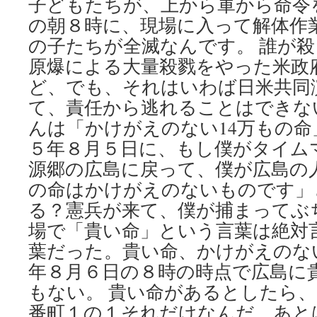
子どもたちが、上から軍から命令
の朝８時に、現場に入って解体作
の子たちが全滅なんです。 誰が
原爆による大量殺戮をやった米政
ど、でも、それはいわば日米共同
て、責任から逃れることはできな
んは「かけがえのない14万もの
５年８月５日に、もし僕がタイム
源郷の広島に戻って、僕が広島の
の命はかけがえのないものです」
る？憲兵が来て、僕が捕まってぶ
場で「貴い命」という言葉は絶対
葉だった。貴い命、かけがえのな
年８月６日の８時の時点で広島に
もない。 貴い命があるとしたら
番町１の１それだけなんだ。あと