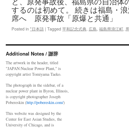
と、原発事故後、福島県の自治体
爆
者
するのは初めて。 続きは福島・
署
席へ 原発事故「原爆と共通」
名
活
Posted in
*日本語
|
Tagged
平和記念式典
,
広島
,
福島県浪江町
,
動
広
島
via
Additional Notes / 謝辞
神
戸
The artwork in the header, titled
新
"JAPAN:Nuclear Power Plant," is
聞
copyright artist Tomiyama Taeko.
News
The photograph in the sidebar, of a
nuclear power plant in Byron, Illinois,
is copyright photographer Joseph
Pobereskin (
http://pobereskin.com/
)
This website was designed by the
Center for East Asian Studies, the
University of Chicago, and is