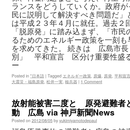
ランスをどうしていくか。政府が
民に説明して解決すべき問題だ」
は平成２３年４月に就任。過去２
「脱原発」に踏み込まず、「市民
るためのエネルギー政策を一刻も
を求めてきた。 続きは 広島市
別」 平和宣言 区分け重要性盛
ー
Posted in
*日本語
|
Tagged
エネルギー政策
,
原爆
,
原発
,
平和宣
大震災・福島原発
,
松井一実
,
核兵器
|
1 Comment
放射能被害二度と 原発避難者
動 広島 via 神戸新聞News
Posted on
2012/08/05
by
yukimiyamotodepaul