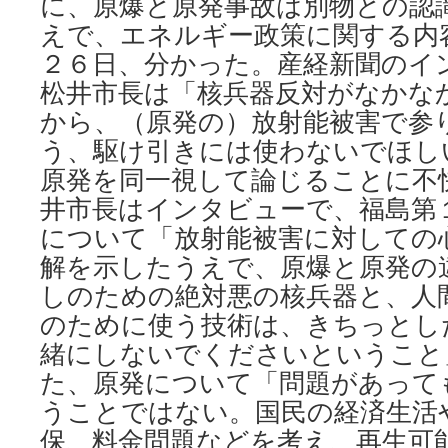
に、原爆と原発事故は別物との認
NHK
ニ
えで、エネルギー政策に関する内
ュ
２６日、分かった。産経新聞のイ
ー
ス
松井市長は「核兵器反対がなかな
から、（原発の）放射能被害で参
う、駆け引きには使わないでほし
原発を同一視して論じることに不
井市長はインタビューで、福島第
について「放射能被害に対しての
解を示したうえで、原爆と原発の
しのための絶対悪の核兵器と、人
のために使う技術は、きちっとし
緒にしないでくださいということ
た、原発について「問題があって
うことではない。国民の経済生活
保、料金問題などを考え、再生可