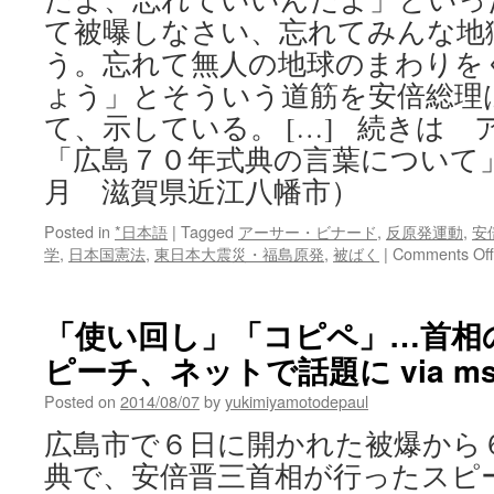
て被曝しなさい、忘れてみんな地
う。忘れて無人の地球のまわりを
ょう」とそういう道筋を安倍総理
て、示している。 […] 続きは
「広島７０年式典の言葉について
月 滋賀県近江八幡市）
Posted in
*日本語
|
Tagged
アーサー・ビナード
,
反原発運動
,
安
学
,
日本国憲法
,
東日本大震災・福島原発
,
被ばく
|
Comments Off
「使い回し」「コピペ」…首相
ピーチ、ネットで話題に via m
Posted on
2014/08/07
by
yukimiyamotodepaul
広島市で６日に開かれた被爆から
典で、安倍晋三首相が行ったスピ