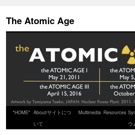
Skip
to
The Atomic Age
content
*HOME*
About/サイトにつ
Multimedia
Resources
Sy
いて
ウ