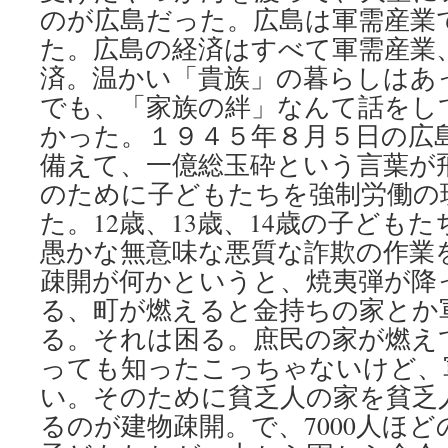
のが広島だった。広島は軍需産業
た。広島の経済はすべて軍需産業
済。温かい「貴族」の暮らしはあ
でも、「家族の絆」なんて話をし
かった。１９４５年８月５日の広
備えて、一億総玉砕という言葉が
のために子どもたちを強制労働の
た。12歳、13歳、14歳の子ども
愚かな無意味な悪質な詐欺の作業
疎開が何かというと、焼夷弾が降
る、町が燃えると金持ちの家とか
る。それは困る。庶民の家が燃え
っても知ったこっちゃないけど、
い。そのために貧乏人の家を貧乏
るのが建物疎開。で、7000人ほどの