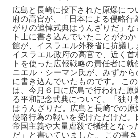
広島と長崎に投下された原爆につ
府の高官が、「日本による侵略行
がりの追悼式典はうんざりだ」な
ト上に書き込んでいたことがわか
館が、イスラエル外務省に抗議し
イスラエル政府の高官で、近く首
トを使った広報戦略の責任者に就
ニエル・シーマン氏が、みずから
に書き込んでいたものです。 こ
は、今月６日に広島で行われた原
る平和記念式典について、「独り
はうんざりだ。広島と長崎での原
侵略行為の報いを受けただけだ。
帝国主義や大量虐殺で犠牲となっ
だ」と書いていました。 この書