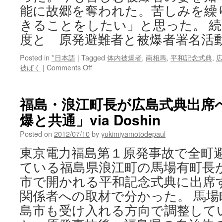
能に故郷を奪われた。苦しみを繰
きることをしたい」と思った。 
度と 原発避難者と被爆者署名活
Posted in
*日本語
|
Tagged
体内被爆者
,
南相馬
,
平和記念式典
,
on
被ばく
|
Comments Off
放
射
能
福島・浪江町長が広島式典出席
被
爆と共通」via Doshin
害
二
Posted on
2012/07/10
by
yukimiyamotodepaul
度
と
東京電力福島第１原発事故で全町
原
ている福島県浪江町の馬場有町長
発
避
市で開かれる平和記念式典に出席
難
関係者への取材で分かった。 馬
者
と
島市も受け入れる方向で調整して
被