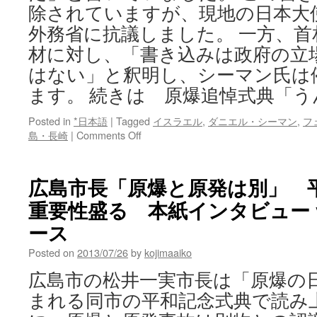
除されていますが、現地の日本大
外務省に抗議しました。 一方、首
材に対し、「書き込みは政府の立
はない」と釈明し、シーマン氏は
ます。 続きは 原爆追悼式典「う
Posted in
*日本語
|
Tagged
イスラエル
,
ダニエル・シーマン
,
フ
on
島・長崎
|
Comments Off
原
爆
追
広島市長「原爆と原発は別」 
悼
重要性盛る 本紙インタビュー v
式
典
ース
「う
ん
Posted on
2013/07/26
by
kojimaaiko
ざ
広島市の松井一実市長は「原爆の
り
だ」
まれる同市の平和記念式典で読み
via