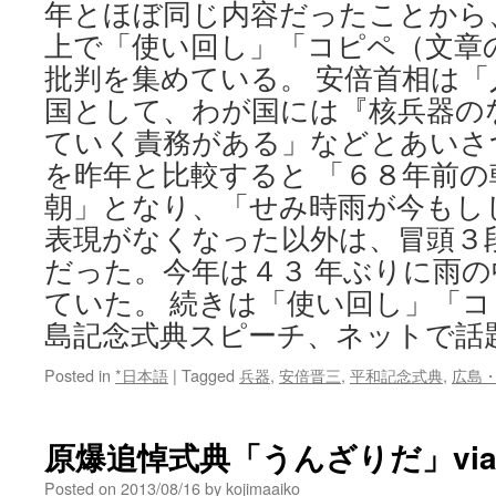
年とほぼ同じ内容だったことから
上で「使い回し」「コピペ（文章
批判を集めている。 安倍首相は「
国として、わが国には『核兵器の
ていく責務がある」などとあいさ
を昨年と比較すると 「６８年前
朝」となり、「せみ時雨が今もし
表現がなくなった以外は、冒頭３
だった。今年は４３ 年ぶりに雨
ていた。 続きは「使い回し」「
島記念式典スピーチ、ネットで話
Posted in
*日本語
|
Tagged
兵器
,
安倍晋三
,
平和記念式典
,
広島
原爆追悼式典「うんざりだ」via
Posted on
2013/08/16
by
kojimaaiko