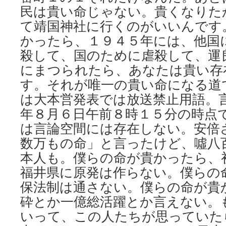
民は貴い命じゃない。貴くなりた
て靖国神社に行くのがいいんです
かったら、１９４５年には、他国
殺して、国のために虐殺して、運
にまつられたら、あなたは貴い存
す。それが唯一の貴い命になる道
は大本営発表では放送禁止用語。
年８月６日午前８時１５分の時点
は言論空間には存在しない。安倍さ
数万もの命」と言ったけど、噓八
本人も。僕らの命が貴かったら、
福井県に原発は作らない。僕らの
保法制は通さない。僕らの命が貴
砕とか一億総活躍とか言えない。
いって、この人たちが思っていた