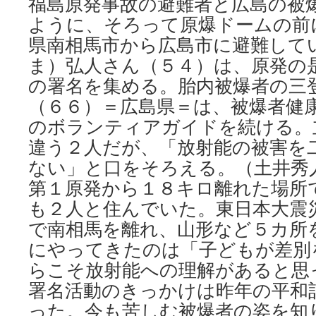
福島原発事故の避難者と広島の被
ように、そろって原爆ドームの前
県南相馬市から広島市に避難して
ま）弘人さん（５４）は、原発の
の署名を集める。胎内被爆者の三
（６６）＝広島県＝は、被爆者健康
のボランティアガイドを続ける。
違う２人だが、「放射能の被害を
ない」と口をそろえる。（土井秀
第１原発から１８キロ離れた場所
も２人と住んでいた。東日本大震
で南相馬を離れ、山形など５カ所
にやってきたのは「子どもが差別
らこそ放射能への理解があると思
署名活動のきっかけは昨年の平和
った。今も苦しむ被爆者の姿を知