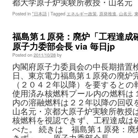
都大学原子炉実験所教授・山名元
Posted in
*日本語
|
Tagged
エネルギー政策
,
原発推進
,
山名元
,
福島第１原発：廃炉「工程達成
原子力委部会長 via 毎日jp
Posted on
2011/10/28
by
内閣府原子力委員会の中長期措置
日、東京電力福島第１原発の廃炉
（２０４２年以降）を要するとの
使用済み核燃料プール内の燃料は
内の溶融燃料は２２年以降の回収
山名元・京都大原子炉実験所教授
核燃料を視認できず、工程達成は
べた。 続きは 福島第１原発：廃