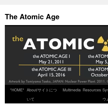
Skip
to
The Atomic Age
content
*HOME*
About/サイトにつ
Multimedia
Resources
Sy
いて
ウ