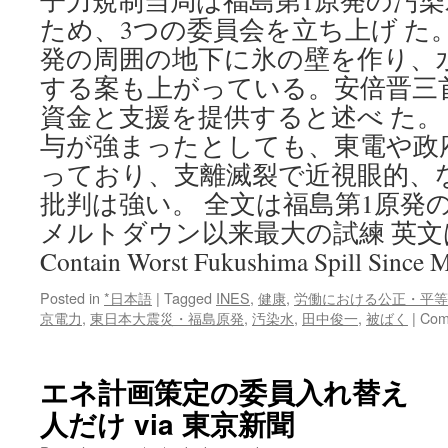
子力規制当局は福島第1原発の汚
ため、3つの委員会を立ち上げ た
発の周囲の地下に氷の壁を作り、
する案も上がっている。安倍晋三
資金と支援を提供すると述べ た。
与が強まったとしても、東電や政
っており、支離滅裂で近視眼的、
批判は強い。 全文は福島第1原発
メルトダウン以来最大の試練 英文はJapa
Contain Worst Fukushima Spill Since 
Posted in
*日本語
|
Tagged
INES
,
健康
,
労働における公正・平等
京電力
,
東日本大震災・福島原発
,
汚染水
,
田中俊一
,
被ばく
|
Com
エネ計画策定の委員入れ替え 
人だけ via 東京新聞