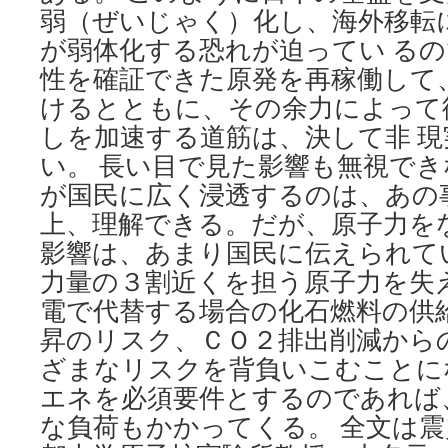
聞
弱（ぜいじゃく）化し、海外移転
が弱体化する恐れが迫ってい る
性を確証できた原発を再稼働して
けるとともに、その余力によって
しを加速する道筋は、決して非 
い。 長い目で見た影響も無視で
が国民に広く浸透するのは、あの
上、理解できる。だが、原子力を
影響は、あまり国民に伝えられて
力量の３割近くを担う原子力を失
電で代替する場合の化石燃料の供
昇のリスク、ＣＯ２排出削減から
ざまなリスクを背負いこむことに
エネを必須要件とするのであれば
な負荷もかかってくる。 全文は