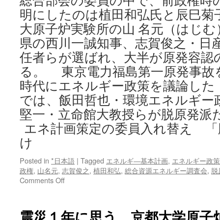
総合部会の委員の中で、前政権時
明にしたのは植田和弘氏と辰巳菊
大原子炉実験所の山 名元（はじむ
県の西川一誠知事、志賀俊之・日
任者らが選ばれ、大半が原発容認
る。 東京電力福島第一原発事故
時代にエネルギー政策を議論した
では、飯田哲也・環境エネルギー
堅一・立命館大教授らが脱原発派
エネ計画策定の委員入れ替え 「
け
Posted in
*日本語
|
Tagged
エネルギ―基本計画
,
エネルギー政策
政権
,
山名元
,
志賀俊之
,
植田和弘
,
総合資源エネルギー調査会
,
脱
on
Comments Off
エ
ネ
計
震災１年に思う 京都大学原子
画