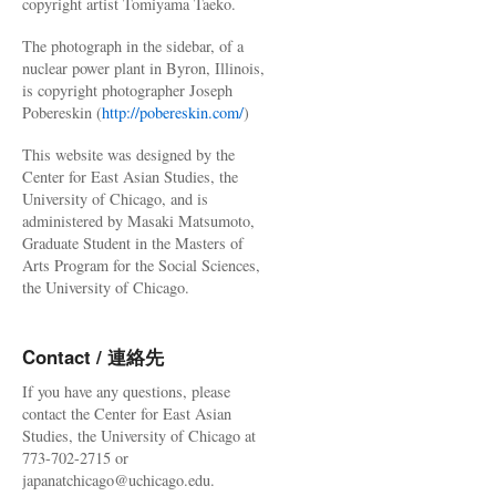
copyright artist Tomiyama Taeko.
The photograph in the sidebar, of a
nuclear power plant in Byron, Illinois,
is copyright photographer Joseph
Pobereskin (
http://pobereskin.com/
)
This website was designed by the
Center for East Asian Studies, the
University of Chicago, and is
administered by Masaki Matsumoto,
Graduate Student in the Masters of
Arts Program for the Social Sciences,
the University of Chicago.
Contact / 連絡先
If you have any questions, please
contact the Center for East Asian
Studies, the University of Chicago at
773-702-2715 or
japanatchicago@uchicago.edu.