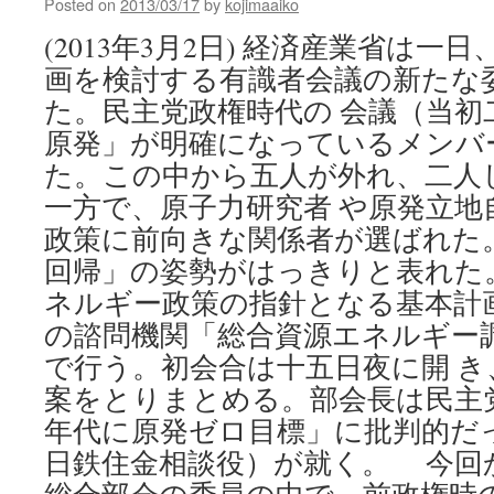
Posted on
2013/03/17
by
kojimaaiko
(2013年3月2日) 経済産業省は
画を検討する有識者会議の新たな
た。民主党政権時代の 会議（当初
原発」が明確になっているメンバ
た。この中から五人が外れ、二人
一方で、原子力研究者 や原発立地
政策に前向きな関係者が選ばれた
回帰」の姿勢がはっきりと表れた
ネルギー政策の指針となる基本計
の諮問機関「総合資源エネルギー
で行う。初会合は十五日夜に開 
案をとりまとめる。部会長は民主
年代に原発ゼロ目標」に批判的だ
日鉄住金相談役）が就く。 今回