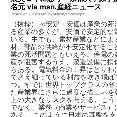
名元 via msn.産経ニュース
策
定
Posted on
2012/03/09
by
yukimiyamotodepaul
の
委
（抜粋） ≪安定・安価は産業の死
員
る産業の多くが、安価で安定的な
入
れ
いる。中でも、素材産業などによ
替
材、部品の供給が不安定化するこ
え
「脱
業の死活問題ともいえる。停電の
原
産を阻害するうえ、製造設備に損
発」
鮮
らある。電気料金の上昇はとりわ
明
でさえ細っている利益を吹き飛ば
２
つ。すでに世界トップクラスの省
人
だ
た産業界にさらに過度な省エネを
け
上の大きなリスクを与える。こう
via
東
でなく、業務（商業やサービス）
京
ある。 このように日本の基盤を
新