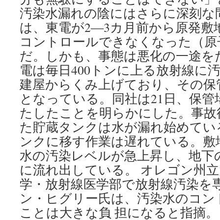
汚染水漏れの陰にはさらに深刻な
は、東電が2―3カ月前から原発敷
コントロールできなくなった（原
だ。しかも、事態は悪化の一途を
電は毎日400トンに上る放射線に
建屋からくみ上げており、その保
となっている。同社は21日、保管
たしたことを明らかにした。事故
た貯蔵タンクは水が漏れ始めてい
ンクに移す作業は遅れている。敷
水の汚染レベルが急上昇し、地下
に流れ出している。 オレゴン州
学・放射線医学部で放射線汚染を
ン・ヒグリー氏は、汚染水のコン
ことは大きな負 担になると指摘