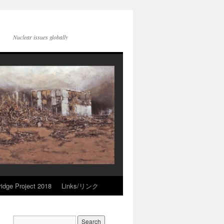
Nuclear issues globally
idge Project 2018
Links/リンク