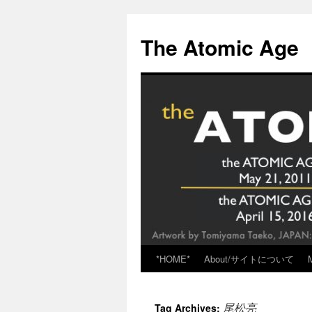
Skip
to
The Atomic Age
content
*HOME*
About/サイトについて
尾松亮
Tag Archives: