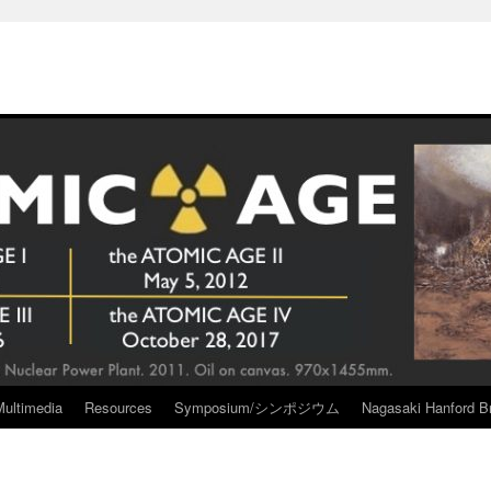
Multimedia
Resources
Symposium/シンポジウム
Nagasaki Hanford Br