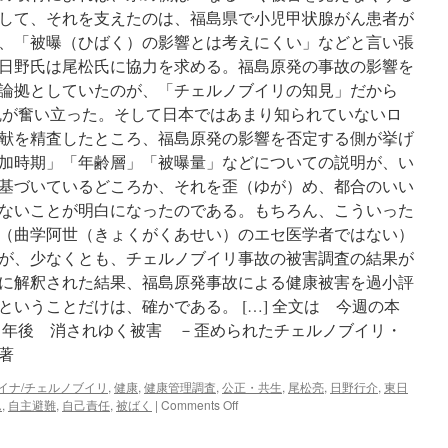
して、それを支えたのは、福島県で小児甲状腺がん患者が
、「被曝（ひばく）の影響とは考えにくい」などと言い張
日野氏は尾松氏に協力を求める。福島原発の事故の影響を
論拠としていたのが、「チェルノブイリの知見」だから
が奮い立った。そして日本ではあまり知られていないロ
献を精査したところ、福島原発の影響を否定する側が挙げ
加時期」「年齢層」「被曝量」などについての説明が、い
基づいているどころか、それを歪（ゆが）め、都合のいい
ないことが明白になったのである。もちろん、こういった
（曲学阿世（きょくがくあせい）のエセ医学者ではない）
が、少なくとも、チェルノブイリ事故の被害調査の結果が
に解釈された結果、福島原発事故による健康被害を過小評
いうことだけは、確かである。 […] 全文は 今週の本
６年後 消されゆく被害 －歪められたチェルノブイリ・
著
イナ/チェルノブイリ
,
健康
,
健康管理調査
,
公正・共生
,
尾松亮
,
日野行介
,
東日
on
ん
,
自主避難
,
自己責任
,
被ばく
|
Comments Off
今
週