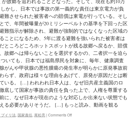
くが故郷を追われることとなった。そして、現在も約10万
ら
しかし、日本では事故の第一義的な責任は東京電力が負
れ
た
避難させられた被害者への賠償は東電が行っている。そし
チ
とで、年間被曝量が20ミリシーベルトの基準を下回った区
ェ
避難指示が解除され、避難が強制的ではなくなった区域の
ル
ノ
ることになるため、5年に渡る避難を強いられた被害者は
ブ
だところどころホットスポットが残る故郷へ戻るか、賠償
イ
、故郷へは帰らないことを選択するかの、二者択一を迫ら
リ・
デ
ついても、日本では福島県民を対象に、毎年、健康調査
ー
腺がんや甲状腺の悪性腫瘍の発生率が明らかに原発事故前
タ』
わらず、政府は様々な理由をあげて、原発が原因だとは断
＝
日
いる。 […] われわれ日本人は、なぜ旧共産主義国のロ
野
徹底して国家が事故の責任を負った上で、人権を尊重する
行
前に、なぜ日本が現在のような対応しか出来ない状態でも
介、
尾
る必要がありそうだ。 […] もっと読み、動画を観る
松
on
亮・
ノブイリ法
,
国家責任
,
尾松亮
|
Comments Off
な
著
ぜ
via
日
毎
本
日