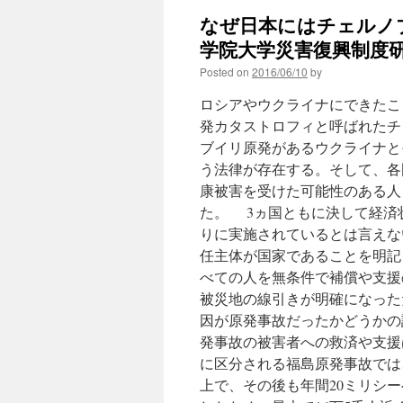
なぜ日本にはチェルノ
学院大学災害復興制度研究所研
Posted on
2016/06/10
by
ロシアやウクライナにできたこ
発カタストロフィと呼ばれたチ
ブイリ原発があるウクライナと
う法律が存在する。そして、各
康被害を受けた可能性のある人
た。 3ヵ国ともに決して経済
りに実施されているとは言えな
任主体が国家であることを明記
べての人を無条件で補償や支援
被災地の線引きが明確になった
因が原発事故だったかどうかの
発事故の被害者への救済や支援
に区分される福島原発事故では
上で、その後も年間20ミリシ