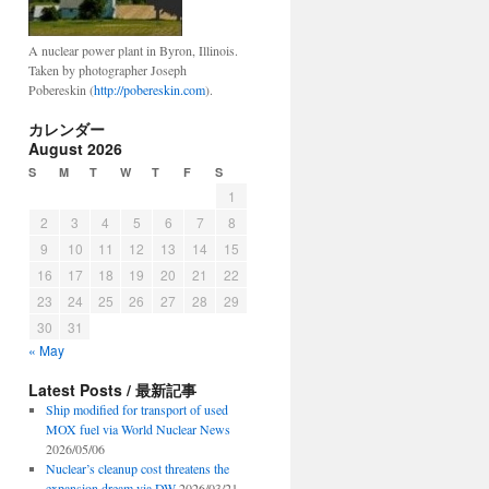
A nuclear power plant in Byron, Illinois.
Taken by photographer Joseph
Pobereskin (
http://pobereskin.com
).
カレンダー
August 2026
S
M
T
W
T
F
S
1
2
3
4
5
6
7
8
9
10
11
12
13
14
15
16
17
18
19
20
21
22
23
24
25
26
27
28
29
30
31
« May
Latest Posts / 最新記事
Ship modified for transport of used
MOX fuel via World Nuclear News
2026/05/06
Nuclear’s cleanup cost threatens the
expansion dream via DW
2026/03/21