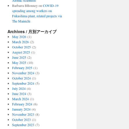
Atomic Scientists
Barbarra BBonney
on
COVID-19
spreading among workers on
Fukushima plant, related projects via
The Mainichi
Archives / 月別アーカイブ
May 2026
(1)
March 2026
(2)
October 2025
(2)
August 2025
(1)
June 2025
(2)
May 2025
(10)
February 2025
(1)
November 2024
(3)
October 2024
(1)
September 2024
(5)
July 2024
(4)
June 2024
(3)
March 2024
(1)
February 2024
(6)
January 2024
(4)
November 2023
(8)
October 2023
(1)
September 2023
(7)