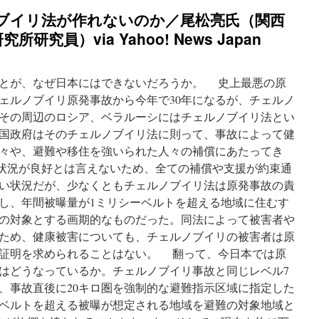
の
ブイリ法が作れないのか／尾松亮氏（関西
本
棚
究員）via Yahoo! News Japan
沼
野
充
とが、なぜ日本にはできないだろうか。 史上最悪の原
義・
評
ェルノブイリ原発事故から今年で30年になるが、チェルノ
『フ
その周辺のロシア、ベラルーシにはチェルノブイリ法とい
ク
国政府はそのチェルノブイリ法に則って、事故によって健
シ
マ
々や、避難や移住を強いられた人々の補償にあたってき
６
状況が良好とは言えないため、全ての補償や支援が約束通
年
い状況だが、少なくともチェルノブイリ法は原発事故の責
後
消
し、年間被曝量が1ミリシーベルトを超える地域に住むす
さ
の対象とする画期的なものだった。同法によって被害者や
れ
ため、健康被害についても、チェルノブイリの被害者は原
ゆ
く
証明を求められることはない。 翻って、今日本では原
被
はどうなっているか。チェルノブイリ事故と同じレベル7
害
、事故直後に20キロ圏を強制的な避難指示区域に指定した
－
歪
ーベルトを超える被曝が想定される地域を避難の対象地域と
め