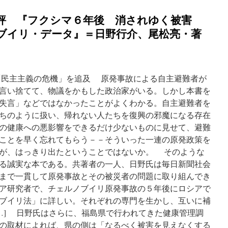
・評 『フクシマ６年後 消されゆく被害
ブイリ・データ』＝日野行介、尾松亮・著
「民主主義の危機」を追及 原発事故による自主避難者が
言い捨てて、物議をかもした政治家がいる。しかし本書を
失言」などではなかったことがよくわかる。自主避難者を
ちのように扱い、帰れない人たちを復興の邪魔になる存在
の健康への悪影響をできるだけ少ないものに見せて、避難
ことを早く忘れてもらう－－そういった一連の原発政策を
が、はっきり出たということではないか。 そのような
る誠実な本である。共著者の一人、日野氏は毎日新聞社会
まで一貫して原発事故とその被災者の問題に取り組んでき
ア研究者で、チェルノブイリ原発事故の５年後にロシアで
ブイリ法」に詳しい。それぞれの専門を生かし、互いに補
[…] 日野氏はさらに、福島県で行われてきた健康管理調
の取材によれば、県の側は「なるべく被害を見えなくする