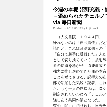
今週の本棚 沼野充義
－歪められたチェルノ
via 毎日新聞
Posted on
2017/05/12
by
kojimaaiko
（人文書院・１９４４円） 
帰れないのは「自己責任」だと
読むと、これは政治家個人の「
「自分で勝手に避難した」人た
として切り捨てていく。放射線
者の帰還を急がせ、原発事故の
強力に推し進めてきた側の本音
ことを考えさせる、説得力のあ
部で活躍した気鋭の記者。これ
た。もう一人の尾松氏は、ロシ
制定されたいわゆる「チェルノ
強しあう共同作業となった。 
査の「闇」に切り込む。日野氏