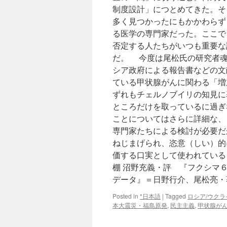
制度設計」につとめてきた。そ
多く見つかったにもかかわらず
る医学の専門家だった。ここで
否定する人たちがいつも重要な
だ。 今度は尾松氏の研究者魂
シア政府による報告書などの文
ている甲状腺がんに関わる「増
ずれもチェルノブイリの知見に
ところだけを取っているに過ぎ
ことについてはさらに詳細な、
専門家たちによる検討が必要だ
ねじまげられ、恣意（しい）的
価する口実として使われていると
棚 沼野充義・評 『フクシマ
データ』＝日野行介、尾松亮・
Posted in
*日本語
|
Tagged
ロシア/ウクラ
本大震災・福島原発
,
民主主義
,
甲状腺が