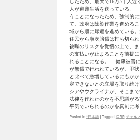
したため、最大で16万5千人近
人が避難生活を送っている。 
うことになったため、強制的に
て、政府は除染作業を進めるこ
域から順に帰還を進めている。
住民から順次賠償は打ち切られ
被曝のリスクを覚悟の上で、ま
の支払いが止まることを前提に
れることになる。 健康被害に
が無償で行われているが、甲状
と比べて急増しているにもかか
定できないとの立場を取り続けて
シアやウクライナが、そこまで
法律を作れたのかを不思議がる
平気でいられるのかを真剣に考え
Posted in
*日本語
|
Tagged
ICRP
,
チェル