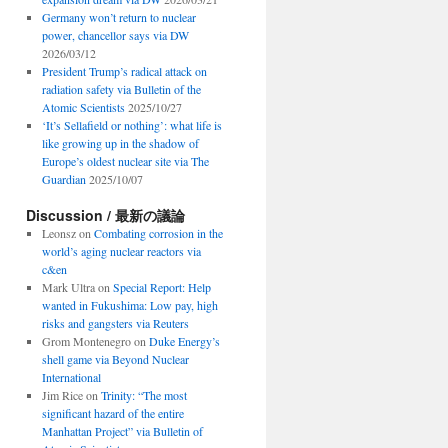
Germany won’t return to nuclear
power, chancellor says via DW
2026/03/12
President Trump’s radical attack on
radiation safety via Bulletin of the
Atomic Scientists
2025/10/27
‘It’s Sellafield or nothing’: what life is
like growing up in the shadow of
Europe’s oldest nuclear site via The
Guardian
2025/10/07
Discussion / 最新の議論
Leonsz
on
Combating corrosion in the
world’s aging nuclear reactors via
c&en
Mark Ultra
on
Special Report: Help
wanted in Fukushima: Low pay, high
risks and gangsters via Reuters
Grom Montenegro
on
Duke Energy’s
shell game via Beyond Nuclear
International
Jim Rice
on
Trinity: “The most
significant hazard of the entire
Manhattan Project” via Bulletin of