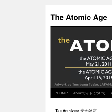
Skip
to
The Atomic Age
content
*HOME*
About/サイトについて
安全研究
Tag Archives: