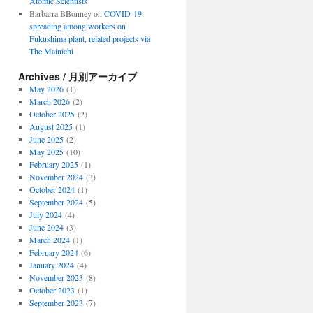
Atomic Scientists
Barbarra BBonney
on
COVID-19
spreading among workers on
Fukushima plant, related projects via
The Mainichi
Archives / 月別アーカイブ
May 2026
(1)
March 2026
(2)
October 2025
(2)
August 2025
(1)
June 2025
(2)
May 2025
(10)
February 2025
(1)
November 2024
(3)
October 2024
(1)
September 2024
(5)
July 2024
(4)
June 2024
(3)
March 2024
(1)
February 2024
(6)
January 2024
(4)
November 2023
(8)
October 2023
(1)
September 2023
(7)