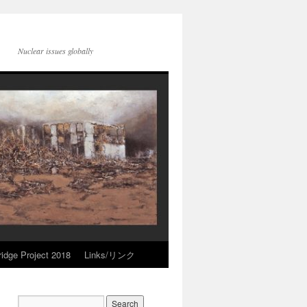
Nuclear issues globally
idge Project 2018
Links/リンク