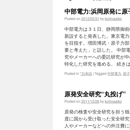
中部電力:浜岡原発に原子
Posted on
2012/05/31
by
kojimaaiko
中部電力は３１日、静岡県御前
新設すると発表した。東京電力
を目指す。増田博武・原子力部
要と考えた」と話した。 中部
究やメーカーへの委託研究が中
特化した研究を進める。 続き
Posted in
*日本語
|
Tagged
中部電力
,
原子
原発安全研究“丸投げ” 
Posted on
2011/12/26
by
kojimaaiko
原発の検査や安全研究を担う独
度に国から受け取った安全研究
人やメーカーなどへの外注費に