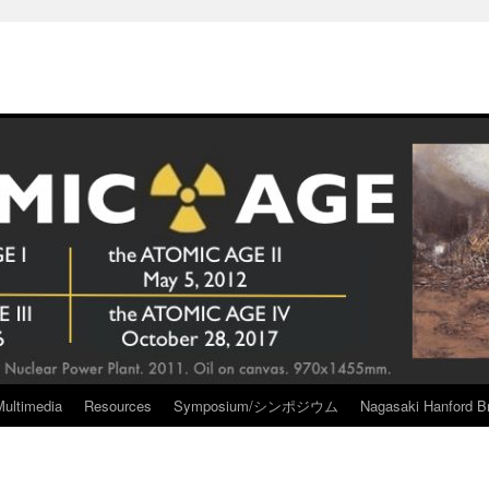
Multimedia
Resources
Symposium/シンポジウム
Nagasaki Hanford Br