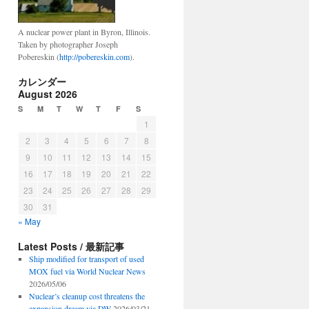
A nuclear power plant in Byron, Illinois.
Taken by photographer Joseph
Pobereskin (
http://pobereskin.com
).
カレンダー
August 2026
S
M
T
W
T
F
S
1
2
3
4
5
6
7
8
9
10
11
12
13
14
15
16
17
18
19
20
21
22
23
24
25
26
27
28
29
30
31
« May
Latest Posts / 最新記事
Ship modified for transport of used
MOX fuel via World Nuclear News
2026/05/06
Nuclear’s cleanup cost threatens the
expansion dream via DW
2026/03/21