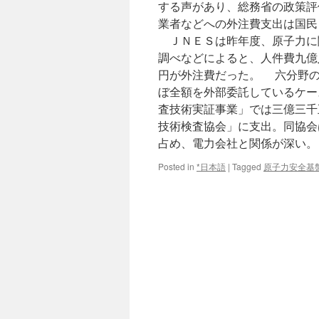
する声があり、総務省の政策評
業者などへの外注費支出は国
ＪＮＥＳは昨年度、原子力に
調べなどによると、人件費九億
円が外注費だった。 六分野の
ぼ全額を外部委託しているケー
査技術実証事業」では三億三千
技術検査協会」に支出。同協会
占め、電力会社と関係が深い。
Posted in
*日本語
|
Tagged
原子力安全基