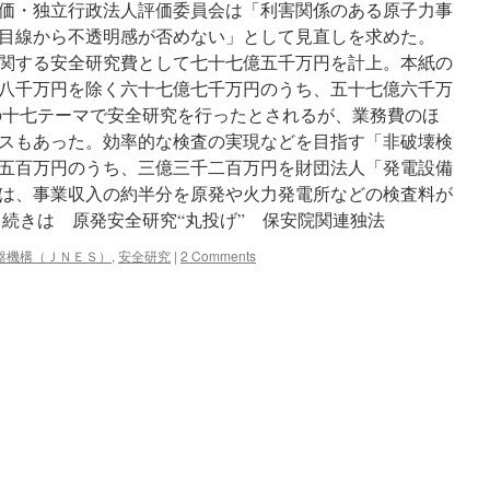
価・独立行政法人評価委員会は「利害関係のある原子力事
民目線から不透明感が否めない」として見直しを求めた。
関する安全研究費として七十七億五千万円を計上。本紙の
八千万円を除く六十七億七千万円のうち、五十七億六千万
十七テーマで安全研究を行ったとされるが、業務費のほ
スもあった。効率的な検査の実現などを目指す「非破壊検
五百万円のうち、三億三千二百万円を財団法人「発電設備
は、事業収入の約半分を原発や火力発電所などの検査料が
 続きは 原発安全研究“丸投げ” 保安院関連独法
盤機構（ＪＮＥＳ）
,
安全研究
|
2 Comments