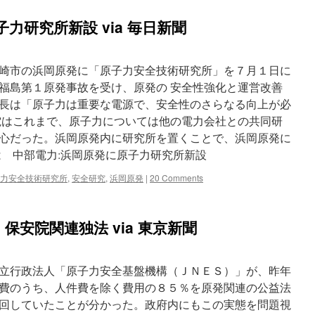
力研究所新設 via 毎日新聞
崎市の浜岡原発に「原子力安全技術研究所」を７月１日に
福島第１原発事故を受け、原発の 安全性強化と運営改善
長は「原子力は重要な電源で、安全性のさらなる向上が必
電はこれまで、原子力については他の電力会社との共同研
心だった。浜岡原発内に研究所を置くことで、浜岡原発に
は 中部電力:浜岡原発に原子力研究所新設
力安全技術研究所
,
安全研究
,
浜岡原発
|
20 Comments
保安院関連独法 via 東京新聞
立行政法人「原子力安全基盤機構（ＪＮＥＳ）」が、昨年
費のうち、人件費を除く費用の８５％を原発関連の公益法
回していたことが分かった。政府内にもこの実態を問題視