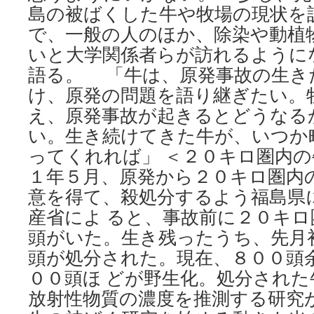
島の被ばくした牛や牧場の現状を
で、一般の人のほか、除染や動植
いと大学関係者らが訪れるように
語る。 「牛は、原発事故の生き
け、原発の問題を語り継ぎたい。
え、原発事故が起きるとどうなる
い。生き続けてきた牛が、いつか
ってくれれば」 ＜２０キロ圏内
１年５月、原発から２０キロ圏内
意を得て、殺処分するよう福島県
産省によ ると、事故前に２０キ
頭がいた。生き残ったうち、先月
頭が処分された。現在、８００頭
００頭ほ どが野生化。処分され
放射性物質の濃度を推測する研究