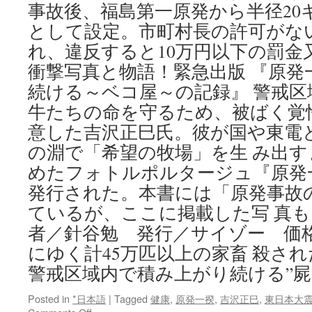
事故後、福島第一原発から半径20
として設定。市町村長の許可がな
れ、違反すると10万円以下の罰金
衝撃写真と物語！緊急出版 『原発
続ける～ベコ屋～の記録』 警戒
牛たちの命を守るため、被ばく覚
意した吉沢正巳氏。彼が国や東電
の淵で「希望の牧場」を生 み出
めたフォトルポルタージュ『原発
発行された。本書には「原発事故
ているが、ここに掲載した写 真もそ
者／針谷勉 発行／サイゾー 価格／
にゆく計45万匹以上の家畜 殺さ
警戒区域内で積み上がり続ける”屍
Posted in
*日本語
|
Tagged
健康
,
原発一揆
,
吉沢正巳
,
東日本大
on