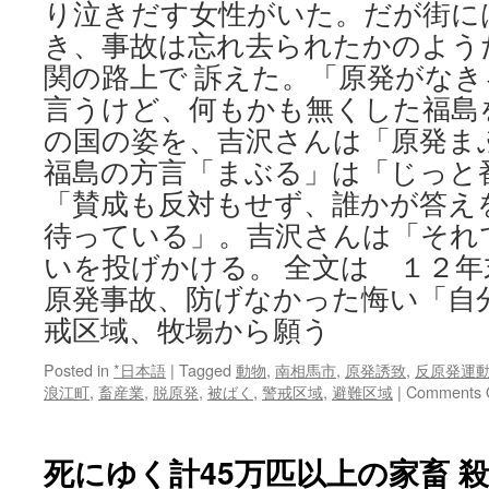
り泣きだす女性がいた。だが街に
き、事故は忘れ去られたかのよう
関の路上で 訴えた。「原発がな
言うけど、何もかも無くした福島
の国の姿を、吉沢さんは「原発ま
福島の方言「まぶる」は「じっと
「賛成も反対もせず、誰かが答え
待っている」。吉沢さんは「それ
いを投げかける。 全文は １２年
原発事故、防げなかった悔い「自
戒区域、牧場から願う
Posted in
*日本語
|
Tagged
動物
,
南相馬市
,
原発誘致
,
反原発運
浪江町
,
畜産業
,
脱原発
,
被ばく
,
警戒区域
,
避難区域
|
Comments 
死にゆく計45万匹以上の家畜 