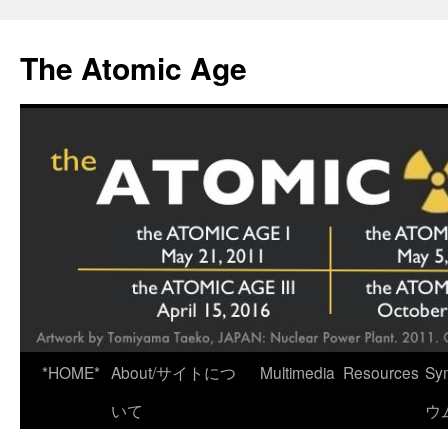
Skip
to
The Atomic Age
content
*HOME*
About/サイトにつ
Multimedia
Resources
Sy
いて
ウ