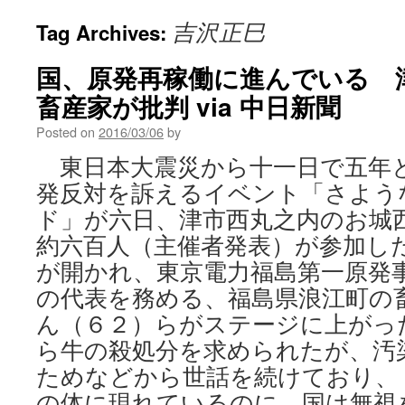
吉沢正巳
Tag Archives:
国、原発再稼働に進んでいる 
畜産家が批判 via 中日新聞
Posted on
2016/03/06
by
東日本大震災から十一日で五年
発反対を訴えるイベント「さよう
ド」が六日、津市西丸之内のお城
約六百人（主催者発表）が参加し
が開かれ、東京電力福島第一原発
の代表を務める、福島県浪江町の
ん（６２）らがステージに上がっ
ら牛の殺処分を求められたが、汚
ためなどから世話を続けており、
の体に現れているのに、国は無視