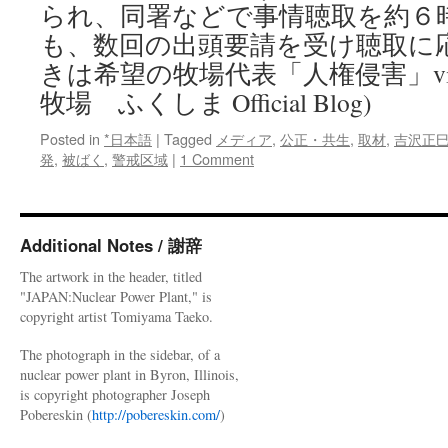
られ、同署などで事情聴取を約６
警
戒
も、数回の出頭要請を受け聴取に
区
きは希望の牧場代表「人権侵害」vi
域
内
牧場 ふくしま Official Blog)
で
積
Posted in
*日本語
|
Tagged
メディア
,
公正・共生
,
取材
,
吉沢正
み
発
,
被ばく
,
警戒区域
|
1 Comment
上
が
り
続
Additional Notes / 謝辞
け
る”屍”
The artwork in the header, titled
via
"JAPAN:Nuclear Power Plant," is
日
copyright artist Tomiyama Taeko.
刊
サ
The photograph in the sidebar, of a
イ
nuclear power plant in Byron, Illinois,
ゾ
is copyright photographer Joseph
ー
Pobereskin (
http://pobereskin.com/
)