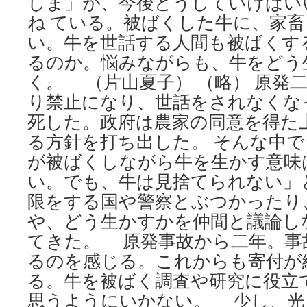
しま」が、今後どうしていけばい
ね ている。被ばくした牛に、家
い。牛を世話する人間も被ばくす
るのか。悩みながらも、牛をどう
く。 （片山夏子） （略） 原発
り禁止になり、世話をされなくな
死した。政府は農家の同意を得た
る方針を打ち出した。 そんな中
が被ばくしながら牛を生かす意味
い。でも、牛は見捨てられない」
限をする国や警察とぶつかったり
や、どう生かすかを仲間と議論し
てきた。 原発事故から二年。事
るのを感じる。これからも寄付が
る。牛を被ばく調査や研究に役立
思うようにいかない。 少し、光