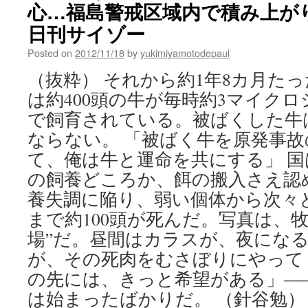
心…福島警戒区域内で積み上がり続
日刊サイゾー
Posted on
2012/11/18
by
yukimiyamotodepaul
（抜粋） それから約1年8カ月た
は約400頭の牛が毎時約3マイク
で飼育されている。被ばくした牛
ならない。 「被ばく牛を原発事
て、俺は牛と運命を共にする」 
の飼養どころか、餌の搬入さえ認
養失調に陥り、弱い個体から次々
まで約100頭が死んだ。写真は、
場”だ。昼間はカラスが、夜にな
が、その死肉をむさぼりにやって
の先には、きっと希望がある」―
は始まったばかりだ。 （針谷勉） 