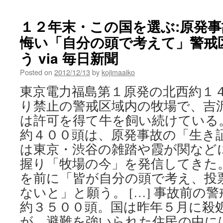
日
本
１２年末・この国を選ぶ:原発
大
悔い「自分の頭で考えて」警戒
震
災:
う via 毎日新聞
原
発
Posted on
2012/12/13
by
kojimaaiko
「勝
東京電力福島第１原発の北西約１
負
の
り禁止の警戒区域内の牧場で、吉
年」
は許可を得て牛を飼い続けている
福
島
約４００頭は、原発事故の「生き
の
は東京・渋谷の雑踏や霞が関など
警
戒
握り「牧場の今」を発信してきた
区
を前に「皆が自分の頭で考え、投
域
で
ないと」と願う。 […] 事故前の
牛
約３５００頭。国は昨年５月に殺
管
が、避難を強いられた住民の中に
理・