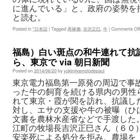
に進んでいる」と、政府の姿勢を批判
と読む。
Posted in
*日本語
|
Tagged
再稼働
,
吉沢正巳
,
牛
|
Comments Off
福島）白い斑点の和牛連れて抗
ら、東京で via 朝日新聞
Posted on
2014/06/20
by
yukimiyamotodepaul
東京電力福島第一原発の周辺で事
った牛の飼育を続ける県内の男性
れて東京・霞が関を訪れ、抗議し
対し、エサの支援や牛の被曝（ひ
文書を農林水産省などで手渡した
江町の牧場長吉沢正巳さん（６０
安楽死による処分を拒み、農場を