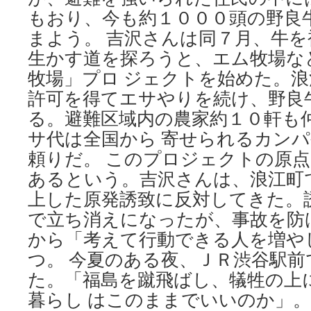
吉
もおり、今も約１０００頭の野良
沢
まよう。 吉沢さんは同７月、牛
さ
ん
生かす道を探ろうと、エム牧場な
講
牧場」プロ ジェクトを始めた。
演
−
許可を得てエサやりを続け、野良
−灘
る。避難区域内の農家約１０軒も
区
／
サ代は全国から 寄せられるカン
兵
頼りだ。 このプロジェクトの原
庫
via
あるという。吉沢さんは、浪江町
毎
上した原発誘致に反対してきた。
日
で立ち消えになったが、事故を防
jp
から「考えて行動できる人を増や
つ。 今夏のある夜、ＪＲ渋谷駅
た。「福島を蹴飛ばし、犠牲の上
暮らし はこのままでいいのか」