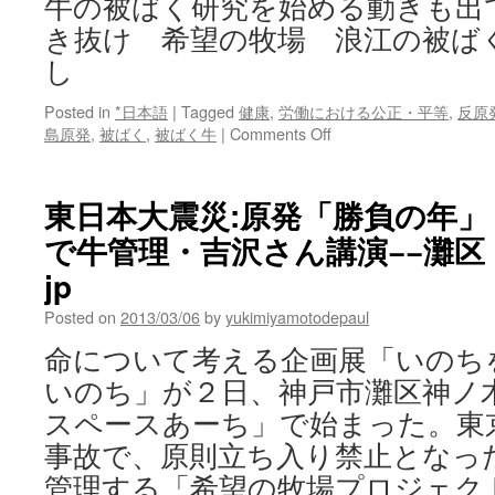
牛の被ばく研究を始める動きも出
き抜け 希望の牧場 浪江の被ば
し
Posted in
*日本語
|
Tagged
健康
,
労働における公正・平等
,
反原
on
島原発
,
被ばく
,
被ばく牛
|
Comments Off
生
き
抜
東日本大震災:原発「勝負の年
け
で牛管理・吉沢さん講演−−灘区 ／
希
望
jp
の
牧
Posted on
2013/03/06
by
yukimiyamotodepaul
場
命について考える企画展「いのち
浪
江
いのち」が２日、神戸市灘区神ノ
の
スペースあーち」で始まった。東
被
ば
事故で、原則立ち入り禁止となっ
く
管理する「希望の牧場プロジェク
牛