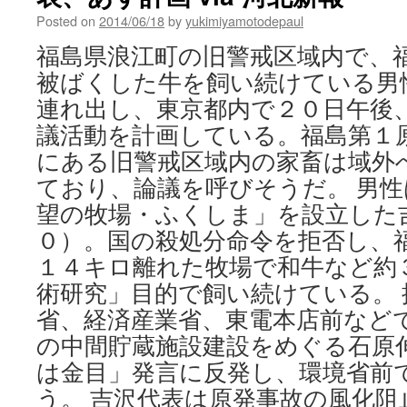
点
Posted on
2014/06/18
by
yukimiyamotodepaul
の
和
福島県浪江町の旧警戒区域内で、
牛
被ばくした牛を飼い続けている男
連
れ
連れ出し、東京都内で２０日午後
て
議活動を計画している。福島第１
抗
議
にある旧警戒区域内の家畜は域外
浪
ており、論議を呼びそうだ。 男
江
の
望の牧場・ふくしま」を設立した
男
０）。国の殺処分命令を拒否し、
性
１４キロ離れた牧場で和牛など約
ら、
東
術研究」目的で飼い続けている。 
京
省、経済産業省、東電本店前など
で
via
の中間貯蔵施設建設をめぐる石原
朝
は金目」発言に反発し、環境省前
日
新
う。 吉沢代表は原発事故の風化
聞