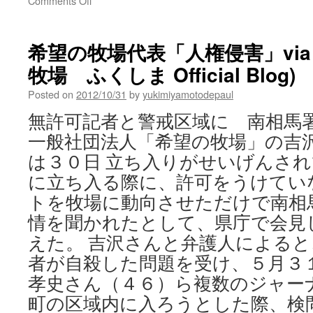
Comments Off
死
に
ゆ
希望の牧場代表「人権侵害」vi
く
牧場 ふくしま Official Blog)
計
45
Posted on
2012/10/31
by
yukimiyamotodepaul
万
匹
無許可記者と警戒区域に 南相馬署
以
一般社団法人「希望の牧場」の吉
上
の
は３０日 立ち入りがせいげんさ
家
に立ち入る際に、許可をうけてい
畜
殺
トを牧場に動向させただけで南相
さ
情を聞かれたとして、県庁で会見
れ
た
えた。 吉沢さんと弁護人による
街、
者が自殺した問題を受け、５月３
牛、
孝史さん（４６）ら複数のジャー
心…
福
町の区域内に入ろうとした際、検
島