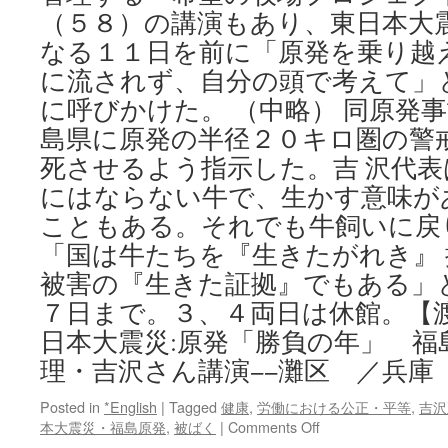
原
（５８）の講演もあり、東日本大
発
なる１１日を前に「原発を乗り越
事
故
に流されず、自分の頭で考えて」
の
に呼びかけた。 （中略） 同原発
証
島県に原発の半径２０キロ圏の警
し
via
死させるよう指示した。吉 沢代
東
にはならない牛で、生かす意味が
京
新
こともある。それでも牛飼いに戻
聞
「国は牛たちを『生きたがれき』
被害の『生きた証拠』でもある」
７日まで。３、４両日は休館。【渡
日本大震災:原発「勝負の年」 福
理・吉沢さん講演−−灘区 ／兵庫
Posted in
*English
|
Tagged
健康
,
労働における公正・平等
,
吉沢
on
本大震災・福島原発
,
被ばく
|
Comments Off
東