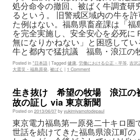
処分命令の撤回、被ばく牛調査研
るという。 旧警戒区域内の牛を
た例はない。福島県畜産課は「福
を完全実施し、安全安心を必死に
無になりかねない」と困惑してい
牛と都内で猛抗議 福島・浪江の
Posted in
*日本語
|
Tagged
健康
,
労働における公正・平等
,
吉沢
大震災・福島原発
,
被ばく
|
1 Comment
生き抜け 希望の牧場 浪江の
故の証し via 東京新聞
Posted on
2013/06/07
by
yukimiyamotodepaul
東京電力福島第一原発二十キロ圏
世話を続けてきた福島県浪江町の