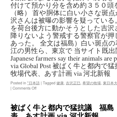
付けて預かり分を含め約３５０頭
（略） 首や胴体に白い小さな斑
沢さんは被曝の影響を疑っている
を荷台後方に動かそうとした吉沢
降りないよう警戒する警察官が押
あった。 全文は福島）白い斑点
江の男性ら、東京で 当サイト既出関連
Japanese farmers say their animals are 
via Global Post 被ばく牛と
牧場代表、あす計画 via 河北新報
Posted in
*日本語
|
Tagged
健康
,
吉沢正巳
,
希望の牧場
,
東日本
on
|
Comments Off
福
島）
白
被ばく牛と都内で猛抗議 福島
い
表、あす計画 via 河北新報
斑