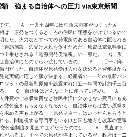
額 強まる自治体への圧力 via東京新聞
て何。 Ａ 一九七四年に田中角栄内閣がつくったん
相は「原発をつくるところの住民に迷惑をかけているので
明した。火力などすべての発電所のある自治体に配られる
「迷惑施設」の受け入れを促すためだ。原資は電気料金に
つ上乗せされる「電源開発促進税」の一部だ。 Ｑ 私
は自治体にどのぐらい渡しているの。 Ａ 二〇一四年
億円だった。自治体が原発受け入れを決めると翌年度から
発電実績に応じて額が決まる。経産省の一一年の最新パン
ロワットの最新型原発を設置すれば五十年間で計約千三百
いる。 Ｑ 自治体はどんなことに使っているの。 Ａ
人件費やごみ収集費など住民生活に欠かせない費目にも充
と交付金をもらえなくなるから、自治体からは古い原発を
を求める声も上がる。「原発マネー」はいったんもらうと
れる。問題視する専門家もいるけど国も地方も改革の意識
は交付金制度を見直すはずだったのでは。 Ａ 見直すと
れがあるよ。すべての原発が停止しているが、政府は一二