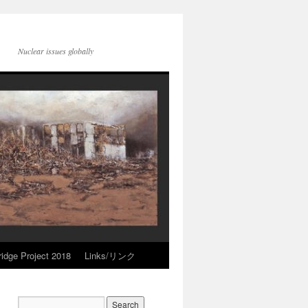
Nuclear issues globally
idge Project 2018
Links/リンク