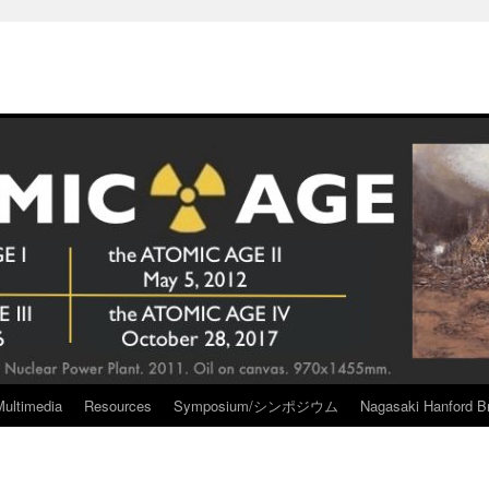
Multimedia
Resources
Symposium/シンポジウム
Nagasaki Hanford Br