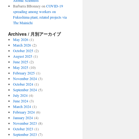
Atomic Scientists
Barbarra BBonney
on
COVID-19
spreading among workers on
Fukushima plant, related projects via
The Mainichi
Archives / 月別アーカイブ
May 2026
(1)
March 2026
(2)
October 2025
(2)
August 2025
(1)
June 2025
(2)
May 2025
(10)
February 2025
(1)
November 2024
(3)
October 2024
(1)
September 2024
(5)
July 2024
(4)
June 2024
(3)
March 2024
(1)
February 2024
(6)
January 2024
(4)
November 2023
(8)
October 2023
(1)
September 2023
(7)