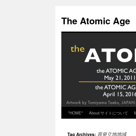
Skip
to
The Atomic Age
content
*HOME*
About/サイトについて
原発立地地域
Tag Archives: