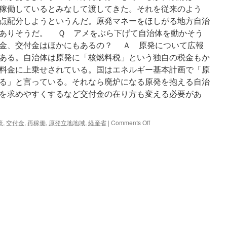
稼働しているとみなして渡してきた。それを従来のよう
点配分しようというんだ。原発マネーをほしがる地方自治
ありそうだ。 Ｑ アメをぶら下げて自治体を動かそう
金、交付金はほかにもあるの？ Ａ 原発について広報
ある。自治体は原発に「核燃料税」という独自の税金もか
料金に上乗せされている。国はエネルギー基本計画で「原
る」と言っている。それなら廃炉になる原発を抱える自治
を求めやすくするなど交付金の在り方も変える必要があ
on
策
,
交付金
,
再稼働
,
原発立地地域
,
経産省
|
Comments Off
原
発
交
付
金
再
稼
働
で
増
額