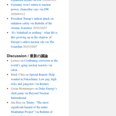
Germany won’t return to nuclear
power, chancellor says via DW
2026/03/12
President Trump’s radical attack on
radiation safety via Bulletin of the
Atomic Scientists
2025/10/27
‘It’s Sellafield or nothing’: what life is
like growing up in the shadow of
Europe’s oldest nuclear site via The
Guardian
2025/10/07
Discussion / 最新の議論
Leonsz
on
Combating corrosion in the
world’s aging nuclear reactors via
c&en
Mark Ultra
on
Special Report: Help
wanted in Fukushima: Low pay, high
risks and gangsters via Reuters
Grom Montenegro
on
Duke Energy’s
shell game via Beyond Nuclear
International
Jim Rice
on
Trinity: “The most
significant hazard of the entire
Manhattan Project” via Bulletin of