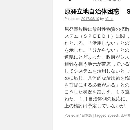
原発立地自治体困惑 Ｓ
Posted on
2017/08/10
by
nfield
原発事故時に放射性物質の拡散
ステム（ＳＰＥＥＤＩ）に関し
たところ、「活用しない」との
を示した。「分からない」との
道県にとどまった。政府がシス
避難を担う地元が苦慮している
してシステムを活用しないとし
めに応じ、具体的な活用策を検
を前提にする必要がある」との
こうした状況を踏まえ、１３道
ねた。 […] 自治体側の反応
上の検討は予定していないが、
Posted in
*日本語
|
Tagged
Speedi
,
原発