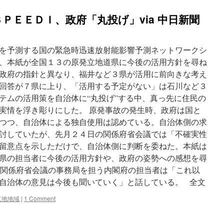
ＰＥＥＤＩ、政府「丸投げ」via 中日新聞
を予測する国の緊急時迅速放射能影響予測ネットワークシ
、本紙が全国１３の原発立地道県に今後の活用方針を尋ね
政府の指針と異なり、福井など３県が活用に前向きな考え
回答が７県に上り、「活用する予定がない」は石川など３
テムの活用策を自治体に“丸投げ”する中、真っ先に住民の
実情を浮き彫りにした。 原発事故の発生時、政府は国と
つつ、自治体による独自使用は認めている。自治体側の求
討していたが、先月２４日の関係府省会議では「不確実性
留意点を示しただけで、自治体側に判断を委ねた。本紙は
県の担当者に今後の活用方針や、政府の姿勢への感想を尋
に、関係府省会議の事務局を担う内閣府の担当者は「これ以
自治体の意見は今後も聞いていく」と話している。 全文
立地地域
|
1 Comment