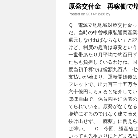
原発交付金 再稼働で増
Posted on
2014/12/28
by
Ｑ 電源立地地域対策交付金っ
だ。当時の中曽根康弘通商産業
還元しなければならない」と説
けど、制度の趣旨は原発という
一世帯あたり月平均で約百円ず
たちも負担しているわけね。国
度当初予算では総額九百八十七
支払いが始まり、運転開始後は
フレットで、出力百三十五万キ
六十億円もらえると紹介して
ほぼ自由で、保育園や消防署の
てられている。原発がなくなる
廃炉にするのではなく建て替え
抜け出せず、「麻薬」に例えら
は薄い。 Ｑ 今回、経産省
いっても先祖返りにとどまる恐