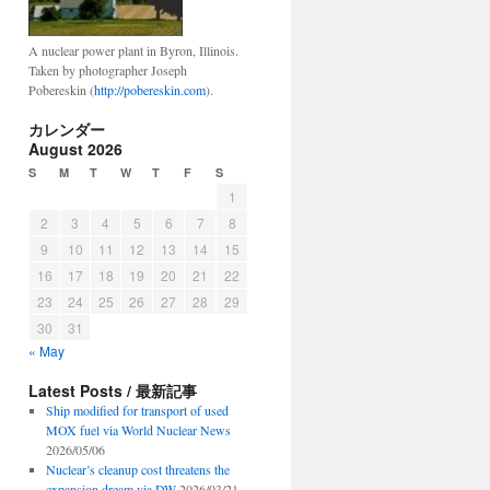
A nuclear power plant in Byron, Illinois.
Taken by photographer Joseph
Pobereskin (
http://pobereskin.com
).
カレンダー
August 2026
S
M
T
W
T
F
S
1
2
3
4
5
6
7
8
9
10
11
12
13
14
15
16
17
18
19
20
21
22
23
24
25
26
27
28
29
30
31
« May
Latest Posts / 最新記事
Ship modified for transport of used
MOX fuel via World Nuclear News
2026/05/06
Nuclear’s cleanup cost threatens the
expansion dream via DW
2026/03/21