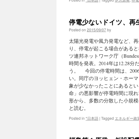
停電少ないドイツ、再生エネで
Posted on
2015/09/07
by
太陽光発電や風力発電など、再
り、停電が起こる場合があると
ツ連邦ネットワーク庁（Bundesn
時間を発表。2014年は12.2
う。 今回の停電時間は、20
い。同庁のヨッヒェン・ホーマ
象が少なかったことにあるとい
命」の悪影響が停電時間に現れ
形から、多数の分散した小規模発
と読む。
Posted in
*日本語
|
Tagged
エネルギー政