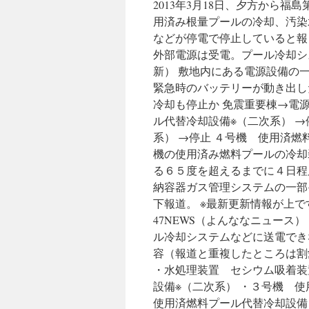
2013年3月18日、夕方から
NHK
用済み根量プールの冷却、汚染
などが停電で停止していると報
外部電源は受電。プール冷却シ
新） 敷地内にある電源設備の
緊急時のバッテリーが動き出し
冷却も停止か 免震重要棟→電
ル代替冷却設備※（二次系） 
系） →停止 ４号機 使用済燃
機の使用済み燃料プールの冷却
る６５度を超えるまでに４日程
納容器ガス管理システムの一部
下報道。 ※最新更新情報が上です。 
47NEWS（よんななニュース
ル冷却システムなどに送電でき
容（報道と重複したところは割
・水処理装置 セシウム吸着装
設備※（二次系） ・３号機 
使用済燃料プール代替冷却設備