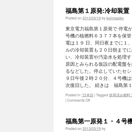
福島第１原発:冷却装置 
Posted on
2013/03/19
by
kojimaaiko
東京電力福島第１原発で 停電
号機の核燃料６３７７本を保管
電は１９ 日、同日夜までに１
ルの冷却装置も２０日朝までに
い、冷却装置や汚染水を処理す
原因とみられる仮設の配電盤を
るなどした。停止していたセシ
９日午後２時２０分、４号機は
次復旧した。 続きは 福島第
Posted in
*日本語
|
Tagged
使用済み燃料
on
|
Comments Off
福
島
第
福島第一原発１・４号機 
１
原
Posted on
2013/03/19
by
発: