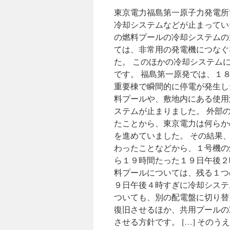
冷
東京電力福島第一原子力発電所
却
冷却システムなどが止まってい
装
の燃料プールの冷却システムの
置
１、
ては、非常用の発電機につなぐ
３、
た。 このほかの冷却システム
４
です。 福島第一原発では、１
号
機
重要棟で瞬間的に停電が発生し
は
料プールや、敷地内にある使用
復
ステムが止まりました。 外部
旧
via
たことから、東京電力は何らか
毎
を進めていました。 その結果
日
わったことなどから、１号機の
新
聞
ら１９時間たった１９日午後２
料プールについては、残る１つ
９日午後４時すぎに冷却システ
ついても、別の配電盤に切り替
復旧させるほか、共用プールの
させる方針です。 […] その