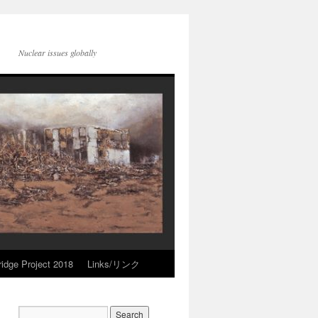
Nuclear issues globally
idge Project 2018
Links/リンク