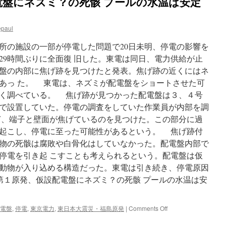
電盤にネズミ？の死骸 プールの水温は安定
な
い
ド
epaul
イ
ツ、
の施設の一部が停電した問題で20日未明、停電の影響を
再
生
29時間ぶりに全面復 旧した。東電は同日、電力供給が止
エ
盤の内部に焦げ跡を見つけたと発表。焦げ跡の近くにはネ
ネ
あっ た。 東電は、ネズミが配電盤をショートさせた可
で
も
く調べている。 焦げ跡が見つかった配電盤は３、４号
品
で設置していた。停電の調査をしていた作業員が内部を調
質
すぎ、端子と壁面が焦げているのを見つけた。この部分に過
維
持
起こし、停電に至った可能性があるという。 焦げ跡付
(1/2)
動物の死骸は腐敗や白骨化はしていなかった。配電盤内部で
via
停電を引き起 こすことも考えられるという。配電盤は仮
ITmedia
動物が入り込める構造だった。東電は引き続き、停電原因
島第１原発、仮設配電盤にネズミ？の死骸 プールの水温は安
on
電盤
,
停電
,
東京電力
,
東日本大震災・福島原発
|
Comments Off
福
島