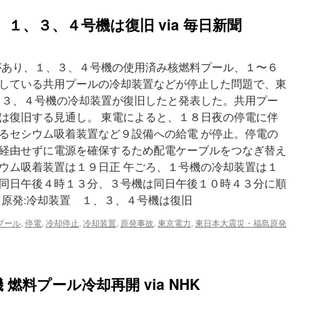
第
１、３、４号機は復旧 via 毎日新聞
１
原
発、
仮
があり、１、３、４号機の使用済み核燃料プール、１〜６
設
している共用プールの冷却装置などが停止した問題で、東
配
、３、４号機の冷却装置が復旧したと発表した。共用プー
電
盤
は復旧する見通し。 東電によると、１８日夜の停電に伴
に
るセシウム吸着装置など９設備への給電 が停止。停電の
ネ
経由せずに電源を確保するため配電ケーブルをつなぎ替え
ズ
ミ？
ウム吸着装置は１９日正 午ごろ、１号機の冷却装置は１
の
同日午後４時１３分、３号機は同日午後１０時４３分に順
死
１原発:冷却装置 １、３、４号機は復旧
骸
プ
プール
,
停電
,
冷却停止
,
冷却装置
,
原発事故
,
東京電力
,
東日本大震災・福島原発
ー
ル
の
水
温
燃料プール冷却再開 via NHK
は
安