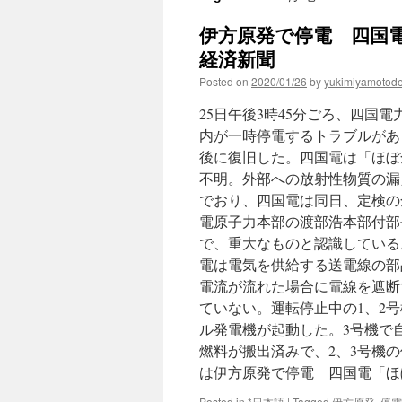
伊方原発で停電 四国電
経済新聞
Posted on
2020/01/26
by
yukimiyamotod
25日午後3時45分ごろ、四国
内が一時停電するトラブルがあ
後に復旧した。四国電は「ほぼ
不明。外部への放射性物質の漏
でおり、四国電は同日、定検の
電原子力本部の渡部浩本部付部
で、重大なものと認識している
電は電気を供給する送電線の部
電流が流れた場合に電線を遮断
ていない。運転停止中の1、2
ル発電機が起動した。3号機で
燃料が搬出済みで、2、3号機
は伊方原発で停電 四国電「ほ
Posted in
*日本語
|
Tagged
伊方原発
,
停電