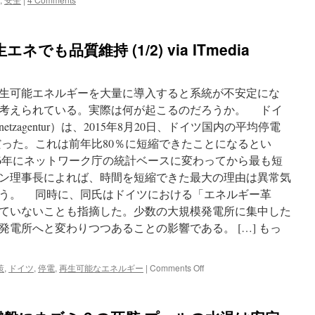
も品質維持 (1/2) via ITmedia
生可能エネルギーを大量に導入すると系統が不安定にな
考えられている。実際は何が起こるのだろうか。 ドイ
etzagentur）は、2015年8月20日、ドイツ国内の平均停電
8分だった。これは前年比80％に短縮できたことになるとい
06年にネットワーク庁の統計ベースに変わってから最も短
ン理事長によれば、時間を短縮できた最大の理由は異常気
う。 同時に、同氏はドイツにおける「エネルギー革
ていないことも指摘した。少数の大規模発電所に集中した
電所へと変わりつつあることの影響である。 […] もっ
on
策
,
ドイツ
,
停電
,
再生可能なエネルギー
|
Comments Off
停
電
少