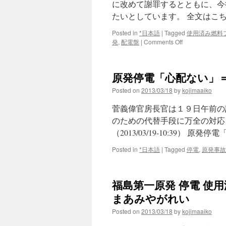
に改めて謝罪するとともに、今
たいとしています。 全文はこ
Posted in
*日本語
|
Tagged
使用済み燃料
on
発
,
配電盤
|
Comments Off
福
島
第
原発停電「心配ない」＝
一
原
Posted on
2013/03/18
by
kojimaaiko
発
１・
菅義偉官房長官は１９日午前の
４
のための代替手段に万全の対応
号
（2013/03/19-10:39） 
機
燃
Posted in
*日本語
|
Tagged
停電
,
原発事故
料
プ
ー
ル
福島第一原発 停電 使用
冷
まあみやがれい
却
再
Posted on
2013/03/18
by
kojimaaiko
開
via