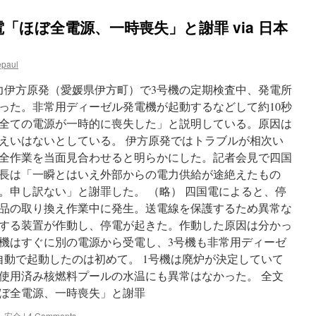
「ほぼ全電源、一時喪失」と謝罪 via 日本
epaul
電力伊方原発（愛媛県伊方町）で3号機の定期検査中、発電所
った。非常用ディーゼル発電機が起動するなどして約10秒
全ての電源が一時的に喪失した」と説明している。原因は
えいはないとしている。 伊方原発ではトラブルが相次い
全作業を当面見合わせると明らかにした。記者会見で四国
長は「一瞬とはいえ外部からの電力供給が途絶えたもの
。申し訳ない」と謝罪した。 （略） 四国電によると、停
品の取り換え作業中に発生。送電線を保護するため異常な
する装置が作動し、停電が起きた。作動した原因は分かっ
号機はすぐに別の電源から受電し、3号機も非常用ディーゼ
自動で起動したのは初めて。 1号機は廃炉が決定していて
の使用済み核燃料プールの水温にも異常はなかった。 全文
ぼ全電源、一時喪失」と謝罪
,
安全
|
4 Comments