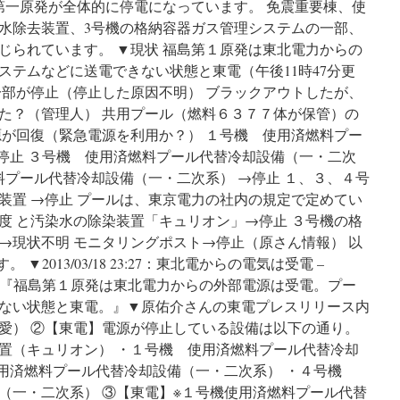
福島第一原発が全体的に停電になっています。 免震重要棟、使
水除去装置、3号機の格納容器ガス管理システムの一部、
じられています。 ▼現状 福島第１原発は東北電力からの
ステムなどに送電できない状態と東電（午後11時47分更
一部が停止（停止した原因不明） ブラックアウトしたが、
た？（管理人） 共用プール（燃料６３７７体が保管）の
源が回復（緊急電源を利用か？） １号機 使用済燃料プー
→停止 ３号機 使用済燃料プール代替冷却設備（一・二次
料プール代替冷却設備（一・二次系） →停止 １、３、４号
装置 →停止 プールは、東京電力の社内の規定で定めてい
度 と汚染水の除染装置「キュリオン」→停止 ３号機の格
→現状不明 モニタリングポスト→停止（原さん情報） 以
▼2013/03/18 23:27：東北電からの電気は受電 –
） 『福島第１原発は東北電力からの外部電源は受電。プー
ない状態と東電。』▼原佑介さんの東電プレスリリース内
愛） ②【東電】電源が停止している設備は以下の通り。
置（キュリオン） ・１号機 使用済燃料プール代替冷却
使用済燃料プール代替冷却設備（一・二次系） ・４号機
（一・二次系） ③【東電】※１号機使用済燃料プール代替