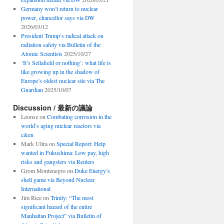
Germany won’t return to nuclear
power, chancellor says via DW
2026/03/12
President Trump’s radical attack on
radiation safety via Bulletin of the
Atomic Scientists
2025/10/27
‘It’s Sellafield or nothing’: what life is
like growing up in the shadow of
Europe’s oldest nuclear site via The
Guardian
2025/10/07
Discussion / 最新の議論
Leonsz
on
Combating corrosion in the
world’s aging nuclear reactors via
c&en
Mark Ultra
on
Special Report: Help
wanted in Fukushima: Low pay, high
risks and gangsters via Reuters
Grom Montenegro
on
Duke Energy’s
shell game via Beyond Nuclear
International
Jim Rice
on
Trinity: “The most
significant hazard of the entire
Manhattan Project” via Bulletin of