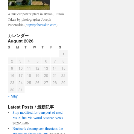
A nuclear power plant in Byron, Illinois.
Taken by photographer Joseph
Pobereskin (
http://pobereskin.com
).
カレンダー
August 2026
S
M
T
W
T
F
S
1
2
3
4
5
6
7
8
9
10
11
12
13
14
15
16
17
18
19
20
21
22
23
24
25
26
27
28
29
30
31
« May
Latest Posts / 最新記事
Ship modified for transport of used
MOX fuel via World Nuclear News
2026/05/06
Nuclear’s cleanup cost threatens the
expansion dream via DW
2026/03/21