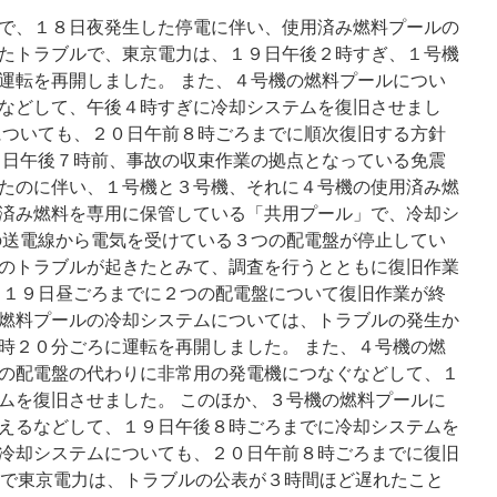
定
via
で、１８日夜発生した停電に伴い、使用済み燃料プールの
日
たトラブルで、東京電力は、１９日午後２時すぎ、１号機
本
運転を再開しました。 また、４号機の燃料プールについ
経
済
などして、午後４時すぎに冷却システムを復旧させまし
新
についても、２０日午前８時ごろまでに順次復旧する方針
聞
８日午後７時前、事故の収束作業の拠点となっている免震
たのに伴い、１号機と３号機、それに４号機の使用済み燃
済み燃料を専用に保管している「共用プール」で、冷却シ
の送電線から電気を受けている３つの配電盤が停止してい
のトラブルが起きたとみて、調査を行うとともに復旧作業
、１９日昼ごろまでに２つの配電盤について復旧作業が終
燃料プールの冷却システムについては、トラブルの発生か
時２０分ごろに運転を再開しました。 また、４号機の燃
の配電盤の代わりに非常用の発電機につなぐなどして、１
ムを復旧させました。 このほか、３号機の燃料プールに
えるなどして、１９日午後８時ごろまでに冷却システムを
冷却システムについても、２０日午前８時ごろまでに復旧
うえで東京電力は、トラブルの公表が３時間ほど遅れたこと