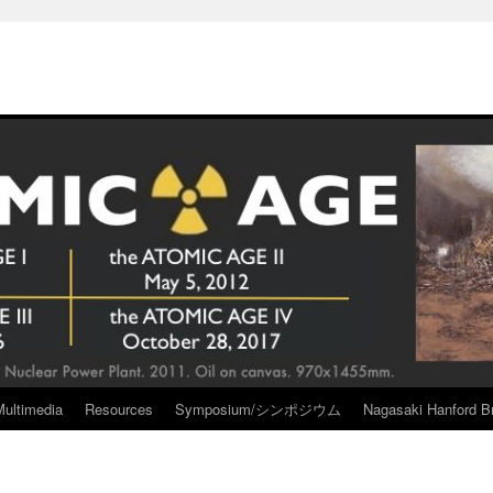
Multimedia
Resources
Symposium/シンポジウム
Nagasaki Hanford Br