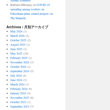
Atomic Scientists
Barbarra BBonney
on
COVID-19
spreading among workers on
Fukushima plant, related projects via
The Mainichi
Archives / 月別アーカイブ
May 2026
(1)
March 2026
(2)
October 2025
(2)
August 2025
(1)
June 2025
(2)
May 2025
(10)
February 2025
(1)
November 2024
(3)
October 2024
(1)
September 2024
(5)
July 2024
(4)
June 2024
(3)
March 2024
(1)
February 2024
(6)
January 2024
(4)
November 2023
(8)
October 2023
(1)
September 2023
(7)