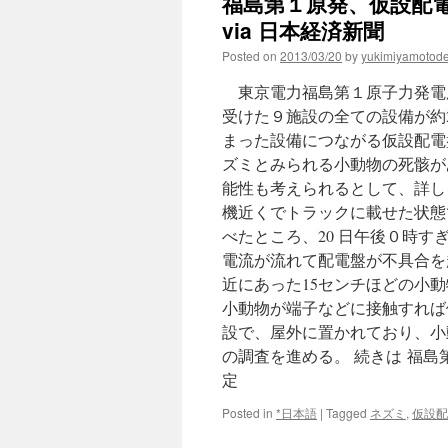
福島第１原発、仮設配
via 日本経済新聞
Posted on
2013/03/20
by
yukimiyamotod
東京電力福島第１原子力発電所
受けた９施設の全ての設備が約
まった設備につながる仮設配電
ズミとみられる小動物の死骸が
能性も考えられるとして、詳し
機近くでトラックに載せた状態
べたところ、20 日午後０時
電流が流れて配電盤が不具合を
近にあった15センチほどの小
小動物が端子などに接触すれば
設で、屋外に置かれており、小
の調査を進める。 続きは 福
定
Posted in
*日本語
|
Tagged
ネズミ
,
仮設配