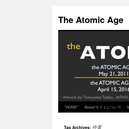
Skip
to
The Atomic Age
content
*HOME*
About/サイトについて
停電
Tag Archives: