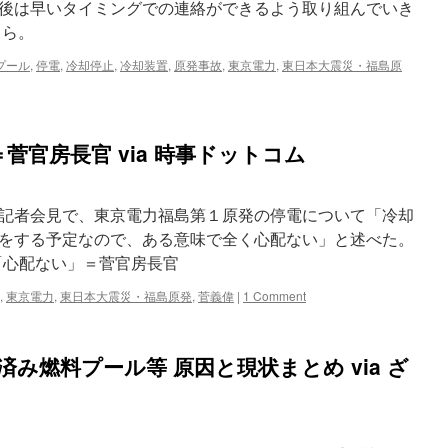
後は早いタイミングでの連絡ができるよう取り組んでいき
ちら。
プール
,
停電
,
冷却停止
,
冷却装置
,
原発事故
,
東京電力
,
東日本大震災・福島原
菅官房長官 via 時事ドットコム
記者会見で、東京電力福島第１原発の停電について「冷却
をする予定なので、ある意味で全く心配ない」と述べた。
原発停電「心配ない」＝菅官房長官
,
東京電力
,
東日本大震災・福島原発
,
菅義偉
|
1 Comment
済み燃料プール等 原因と現状まとめ via ざ