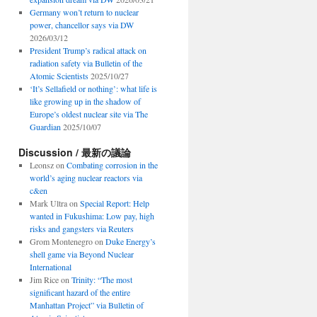
Germany won’t return to nuclear
power, chancellor says via DW
2026/03/12
President Trump’s radical attack on
radiation safety via Bulletin of the
Atomic Scientists
2025/10/27
‘It’s Sellafield or nothing’: what life is
like growing up in the shadow of
Europe’s oldest nuclear site via The
Guardian
2025/10/07
Discussion / 最新の議論
Leonsz
on
Combating corrosion in the
world’s aging nuclear reactors via
c&en
Mark Ultra
on
Special Report: Help
wanted in Fukushima: Low pay, high
risks and gangsters via Reuters
Grom Montenegro
on
Duke Energy’s
shell game via Beyond Nuclear
International
Jim Rice
on
Trinity: “The most
significant hazard of the entire
Manhattan Project” via Bulletin of