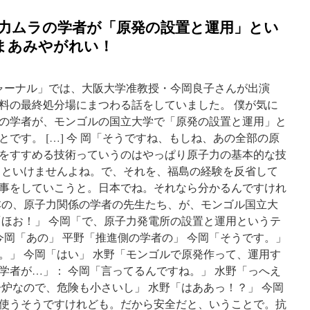
子力ムラの学者が「原発の設置と運用」とい
ざまあみやがれい！
きジャーナル」では、大阪大学准教授・今岡良子さんが出演
料の最終処分場にまつわる話をしていました。 僕が気に
の学者が、モンゴルの国立大学で「原発の設置と運用」と
です。 […] 今 岡「そうですね、もしね、あの全部の原
をすすめる技術っていうのはやっぱり原子力の基本的な技
 といけませんよね。で、それを、福島の経験を反省して
事をしていこうと。日本でね。それなら分かるんですけれ
本の、原子力関係の学者の先生たち、が、モンゴル国立大
「ほお！」 今岡「で、原子力発電所の設置と運用というテ
今岡「あの」 平野「推進側の学者の」 今岡「そうです。」
。」 今岡「はい」 水野「モンゴルで原発作って、運用す
学者が…」： 今岡「言ってるんですね。」 水野「っへえ
子炉なので、危険も小さいし」 水野「はああっ！？」 今岡
使うそうですけれども。だから安全だと、いうことで。抗