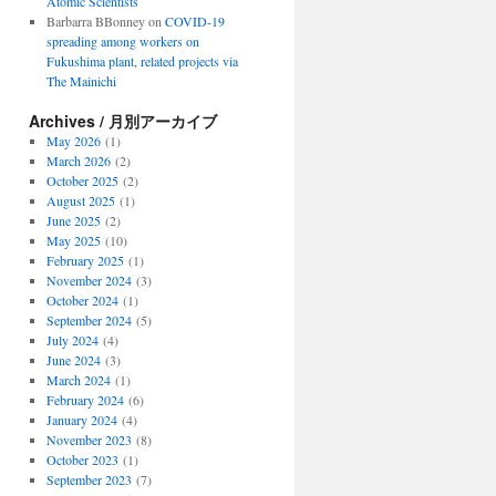
Atomic Scientists
Barbarra BBonney
on
COVID-19
spreading among workers on
Fukushima plant, related projects via
The Mainichi
Archives / 月別アーカイブ
May 2026
(1)
March 2026
(2)
October 2025
(2)
August 2025
(1)
June 2025
(2)
May 2025
(10)
February 2025
(1)
November 2024
(3)
October 2024
(1)
September 2024
(5)
July 2024
(4)
June 2024
(3)
March 2024
(1)
February 2024
(6)
January 2024
(4)
November 2023
(8)
October 2023
(1)
September 2023
(7)