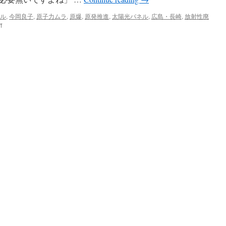
ル
,
今岡良子
,
原子力ムラ
,
原爆
,
原発推進
,
太陽光パネル
,
広島・長崎
,
放射性廃
on
f
モ
ン
ゴ
ル
で
日
本
の
原
子
力
ム
ラ
の
学
者
が
「原
発
の
設
置