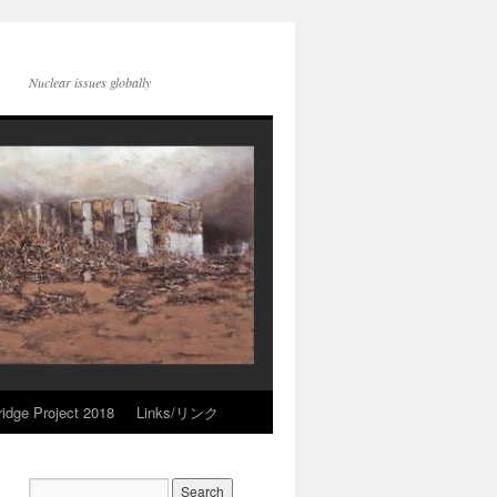
Nuclear issues globally
idge Project 2018
Links/リンク