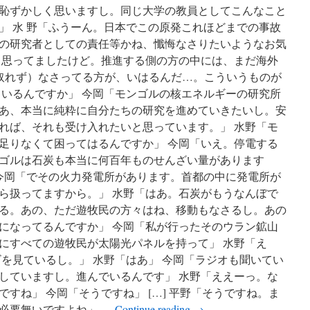
恥ずかしく思いますし。同じ大学の教員としてこんなこと
」 水 野「ふうーん。日本でこの原発これほどまでの事故
の研究者としての責任等かね、懺悔なさりたいようなお気
、思ってましたけど。推進する側の方の中には、まだ海外
取れず）なさってる方が、いはるんだ…。こういうものが
ているんですか」 今岡「モンゴルの核エネルギーの研究所
あ、本当に純粋に自分たちの研究を進めていきたいし。安
れば、それも受け入れたいと思っています。」 水野「モ
足りなくて困ってはるんですか」 今岡「いえ。停電する
ゴルは石炭も本当に何百年ものせんざい量があります
 今岡「でその火力発電所があります。首都の中に発電所が
ら扱ってますから。」 水野「はあ。石炭がもうなんぼで
る。あの、ただ遊牧民の方々はね、移動もなさるし。あの
になってるんですか」 今岡「私が行ったそのウラン鉱山
にすべての遊牧民が太陽光パネルを持って」 水野「え
ビを見ているし。」 水野「はあ」 今岡「ラジオも聞いてい
していますし。進んでいるんです」 水野「ええーっ。な
すね」 今岡「そうですね」 […] 平野「そうですね。ま
必要無いですよね」 …
Continue reading
→