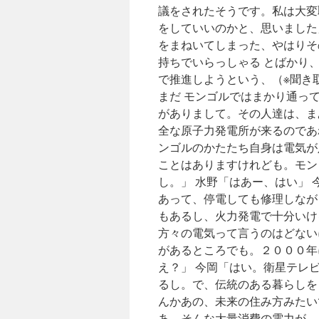
議をされたそうです。私は大変
をしていいのかと、思いました
をまねいてしまった、やはりそ
持ちでいらっしゃる とばかり
で推進しようという、（※聞き
まだ モンゴルではまかり通っ
がありまして。その人達は、ま
全な原子力発電所が来るのであ
ンゴルのかたたち自身は電気が
ことはありますけれども。モン
し。」 水野「はあー、はい」
あって、停電しても修理しなが
もあるし、火力発電で十分いけ
方々の電気って言うのはどない
があるところでも。２０００年
え？」 今岡「はい。衛星テレ
るし。で、伝統のある暮らしを
んかあの、未来の住み方みたいで
あ、そんな大量消費の電力が、