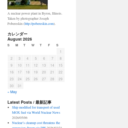
A nuclear power plant in Byron, Illinois.
Taken by photographer Joseph
Pobereskin (
http://pobereskin.com
).
カレンダー
August 2026
S
M
T
W
T
F
S
1
2
3
4
5
6
7
8
9
10
11
12
13
14
15
16
17
18
19
20
21
22
23
24
25
26
27
28
29
30
31
« May
Latest Posts / 最新記事
Ship modified for transport of used
MOX fuel via World Nuclear News
2026/05/06
Nuclear’s cleanup cost threatens the
expansion dream via DW
2026/03/21