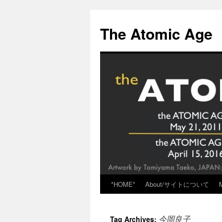
Skip
to
The Atomic Age
content
*HOME*
About/サイトについて
今岡良子
Tag Archives: