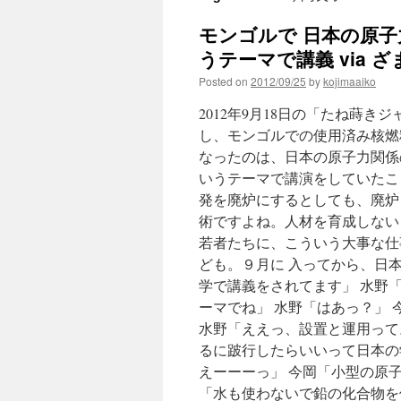
モンゴルで 日本の原
うテーマで講義 via 
Posted on
2012/09/25
by
kojimaaiko
2012年9月18日の「たね蒔
し、モンゴルでの使用済み核燃
なったのは、日本の原子力関係
いうテーマで講演をしていたこと
発を廃炉にするとしても、廃炉
術ですよね。人材を育成しない
若者たちに、こういう大事な仕
ども。９月に 入ってから、日
学で講義をされてます」 水野
ーマでね」 水野「はあっ？」 
水野「ええっ、設置と運用って
るに跛行したらいいって日本の
えーーーっ」 今岡「小型の原
「水も使わないで鉛の化合物を