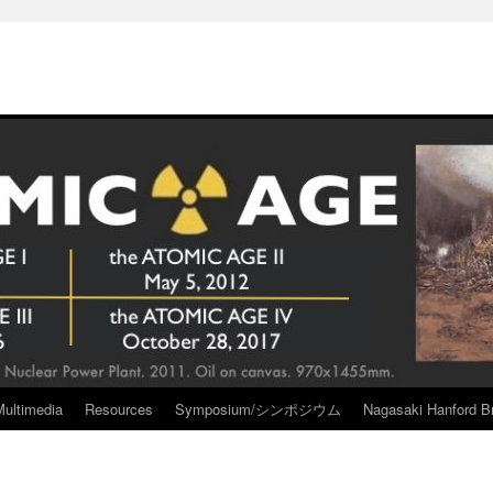
Multimedia
Resources
Symposium/シンポジウム
Nagasaki Hanford Br