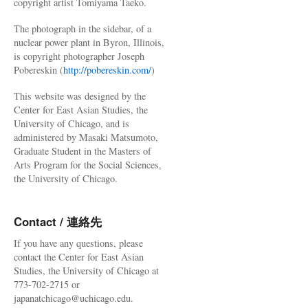
copyright artist Tomiyama Taeko.
The photograph in the sidebar, of a
nuclear power plant in Byron, Illinois,
is copyright photographer Joseph
Pobereskin (
http://pobereskin.com/
)
This website was designed by the
Center for East Asian Studies, the
University of Chicago, and is
administered by Masaki Matsumoto,
Graduate Student in the Masters of
Arts Program for the Social Sciences,
the University of Chicago.
Contact / 連絡先
If you have any questions, please
contact the Center for East Asian
Studies, the University of Chicago at
773-702-2715 or
japanatchicago@uchicago.edu.