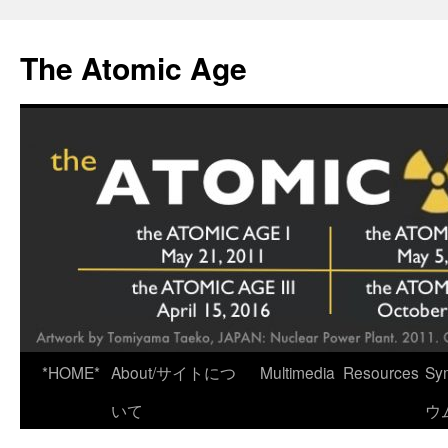
Skip
to
The Atomic Age
content
*HOME*
About/サイトにつ
Multimedia
Resources
Sy
いて
ウ