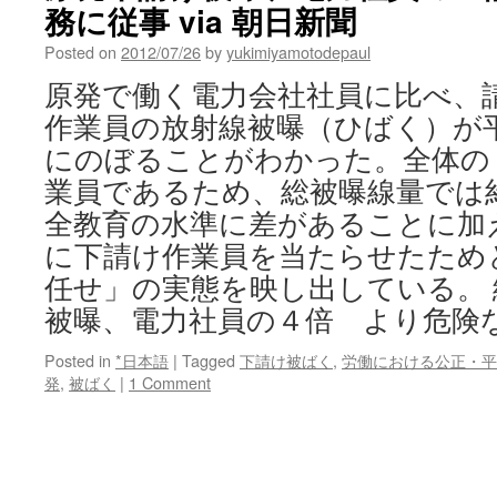
務に従事 via 朝日新聞
Posted on
2012/07/26
by
yukimiyamotodepaul
原発で働く電力会社社員に比べ、
作業員の放射線被曝（ひばく）が
にのぼることがわかった。全体の
業員であるため、総被曝線量では
全教育の水準に差があることに加
に下請け作業員を当たらせたため
任せ」の実態を映し出している。
被曝、電力社員の４倍 より危険
Posted in
*日本語
|
Tagged
下請け被ばく
,
労働における公正・平
発
,
被ばく
|
1 Comment