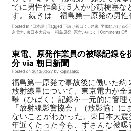
でに男性作業員５人が心筋梗塞な
す。 続きは 福島第一原発の男性
Posted in
*日本語
|
Tagged
下請け被ばく
,
健康
,
労働における公
o
京電力
,
東日本大震災・福島原発
,
死亡
,
被ばく
|
Comments Off
福
島
第
東電、原発作業員の被曝記録を
一
分 via 朝日新聞
原
発
Posted on
2013/02/27
by
kojimaaiko
の
男
福島第一原発で事故後に働いた約
性
放射線量について、東京電力が全
作
業
曝（ひばく）記録を一元的に管理
員
「放射線影響協会」（放影協）に
死
亡
ないことがわかった。東日本大震
vi
年近くたった今も、ずさんな被曝
N
ニ