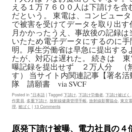
える１万７６００人は下請けを含
だという。 東電は、コンピュー
で被害を受けてデータを取り出す
月かかったうえ、事故後の記録は
いたため電子データにするのに手
明。厚生労働省は早急に提出する
たが、対応は遅れた。 続きは 
曝記録を提出せず ２万人分 （
す） 当サイト内関連記事【署名活
隊 請願書 via SVCF
Posted in
*日本語
|
Tagged
下請け
,
下請け労働者
,
下請け被ばく
作業員
,
多重下請け
,
放射線健康管理手帳
,
放射線影響協会
,
東京
理
,
被ばく
|
13 Comments
原発下請け被曝、電力社員の４