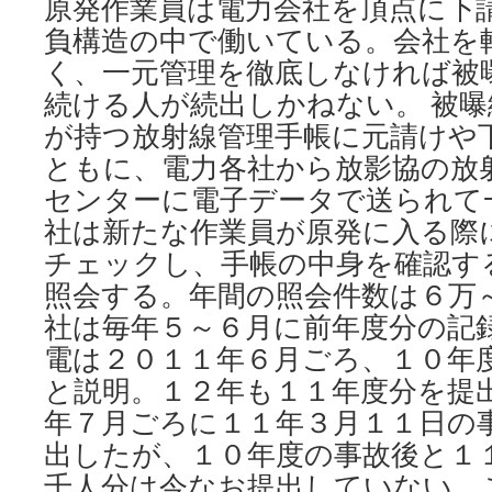
原発作業員は電力会社を頂点に下
ュ
負構造の中で働いている。会社を
ー
く、一元管理を徹底しなければ被
ス
続ける人が続出しかねない。 被
が持つ放射線管理手帳に元請けや
ともに、電力各社から放影協の放
センターに電子データで送られて
社は新たな作業員が原発に入る際
チェックし、手帳の中身を確認す
照会する。年間の照会件数は６万～
社は毎年５～６月に前年度分の記
電は２０１１年６月ごろ、１０年
と説明。１２年も１１年度分を提
年７月ごろに１１年３月１１日の
出したが、１０年度の事故後と１
千人分は今なお提出していない。