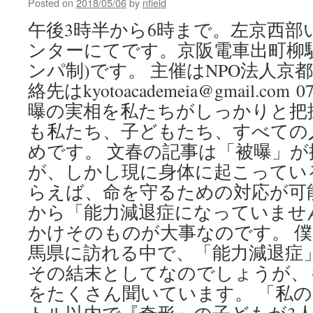
田
Posted on
2018/05/06
by
nfield
茂
午後3時半から6時まで。左京西部
ンターにてです。京阪電車出町柳駅
ンパ制)です。 主催はNPO法人京
絡先はkyotoacademeia@gmail.com 
曝の実相を私たちがしっかりと把
も私たち、子どもたち、すべての
めです。 文春の記事は「被曝」
が、しかし現に身体に起こってい
らえば、命を守るための対応が可
から「能力減退症になっていませ
かけそのものが大事なのです。 
馬県に訪れる中で、「能力減退症
その結末としてなのでしょうが、
をたくさん聞いています。 「私の