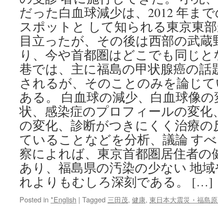
だった白血球減少は、2012 年まで
スポットと して知られる東京東
目立ったが、その後は西部の武蔵
り、今や首都圏はどこでも同じと
巷では、主に福島の甲状腺癌の話
されるが、そのことのみを論じて
ある。 白血球の減少、白血球像の
状、感染症のプロフィールの変化
の変化、診断がつきにくく治療の
ていることなどを分析、議論 すべ
察によれば、東京首都圏居住者の
あり、福島県の汚染の少ない 地
れよりもむしろ深刻である。 […]
Posted in
*English
|
Tagged
三田茂
,
健康
,
東日本大震災・福島原