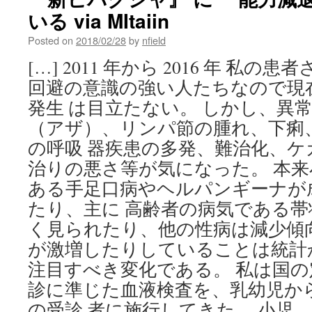
いる via MItaiin
Posted on
2018/02/28
by
nfield
[…] 2011 年から 2016 年 私
回避の意識の強い人たちなので現
発生 は目立たない。 しかし、異
（アザ）、リンパ節の腫れ、下痢
の呼吸 器疾患の多発、難治化、ケ
治りの悪さ等が気になった。 本
ある手足口病やヘルパンギーナが
たり、主に 高齢者の病気である
く見られたり、他の性病は減少傾
が激増したりしていることは統計
注目すべき変化である。 私は国
診に準じた血液検査を、乳幼児から老
の受診 者に施行してきた。 小児