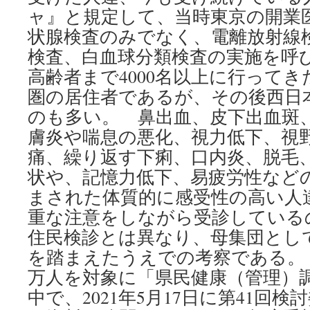
ャ』と規定して、当時東京の開業
状腺検査のみでなく、電離放射線
検査、白血球分類検査の実施を呼
高齢者まで4000名以上に行ってき
圏の居住者であるが、その後西日
のも多い。 鼻出血、皮下出血斑
膚炎や喘息の悪化、視力低下、視
痛、繰り返す下痢、口内炎、脱毛
状や、記憶力低下、易疲労性など
まされた体質的に感受性の高い人
重な注意をしながら受診している
住民検診とは異なり、母集団とし
を踏まえたうえでの考察である。
万人を対象に「県民健康（管理）
中で、2021年5月17日に第41回