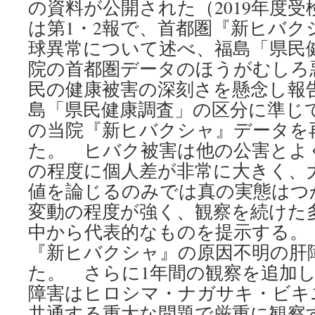
の資料が公開された（2019年度受検
は第1・2報で、首都圏『新ヒバク
球異常について述べ、福島「県民
院の首都圏データのほうがむしろ
民の健康被害の深刻さを懸念し報
島「県民健康調査」の区分に準じて、2
の当院『新ヒバクシャ』データを
た。 ヒバク被害は他の公害とよ
の程度に個人差が非常に大きく、
値を論じるのみでは真の実態はつ
変動の程度が強く、観察を続けた
中から代表的なものを提示する。
『新ヒバクシャ』の原因不明の肝
た。 さらに1年間の観察を追加
障害はヒロシマ・ナガサキ・ビキ
共通する重大な問題で厳重に観察