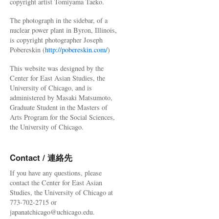
copyright artist Tomiyama Taeko.
The photograph in the sidebar, of a
nuclear power plant in Byron, Illinois,
is copyright photographer Joseph
Pobereskin (
http://pobereskin.com/
)
This website was designed by the
Center for East Asian Studies, the
University of Chicago, and is
administered by Masaki Matsumoto,
Graduate Student in the Masters of
Arts Program for the Social Sciences,
the University of Chicago.
Contact / 連絡先
If you have any questions, please
contact the Center for East Asian
Studies, the University of Chicago at
773-702-2715 or
japanatchicago@uchicago.edu.