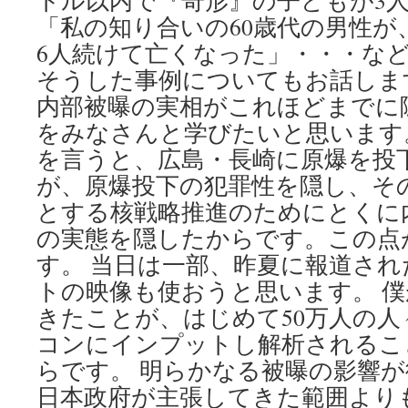
トル以内で『奇形』の子どもが3
「私の知り合いの60歳代の男性が
6人続けて亡くなった」・・・などな
そうした事例についてもお話しま
内部被曝の実相がこれほどまでに
をみなさんと学びたいと思います
を言うと、広島・長崎に原爆を投
が、原爆投下の犯罪性を隠し、そ
とする核戦略推進のためにとくに
の実態を隠したからです。この点
す。 当日は一部、昨夏に報道され
トの映像も使おうと思います。 
きたことが、はじめて50万人の
コンにインプットし解析されるこ
らです。 明らかなる被曝の影響
日本政府が主張してきた範囲より