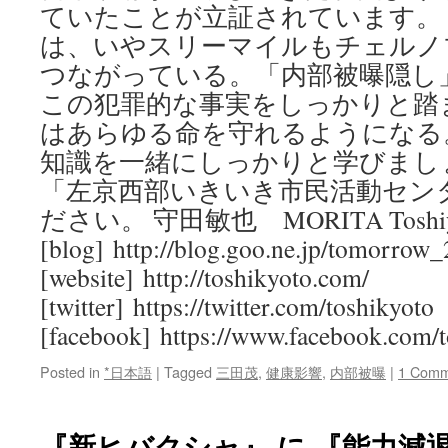
ていたことが立証されています。
は、いやスリーマイルもチェルノ
つながっている。「内部被曝隠し
この犯罪的な事実をしっかりと踏
はあらゆる命を守れるようになる
知識を一緒にしっかりと学びましょ
「左京西部いきいき市民活動セン
ださい。 守田敏也 MORITA Toshi
[blog] http://blog.goo.ne.jp/tomorrow
[website] http://toshikyoto.com/
[twitter] https://twitter.com/toshikyoto
[facebook] https://www.facebook.com/t
Posted in
*日本語
|
Tagged
三田茂
,
健康影響
,
内部被曝
|
1 Comm
『新ヒバクシャ』 に 『能力減