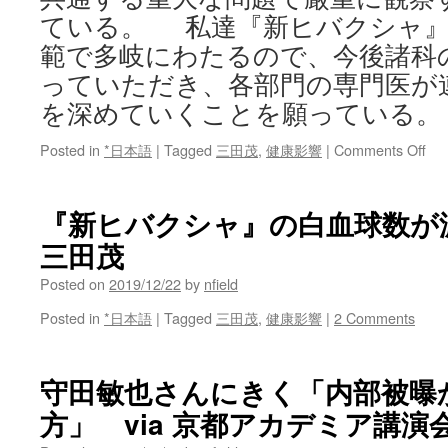
ている。 私達『新ヒバクシャ』
範で多岐にわたるので、今後諸科
っていただき、各部門の専門医が
を深めていくことを願っている。
on
Posted in
*日本語
|
Tagged
三田茂
,
健康影響
|
Comments Off
20
岡
山
『新ヒバクシャ』の白血球数が減
市
三田茂
医
師
Posted on
2019/12/22
by
nfield
会
医
Posted in
*日本語
|
Tagged
三田茂
,
健康影響
|
2 Comments
学
会
発
守田敏也さんにきく「内部被曝
表
via
方」 via 京都アカデミア講演
三