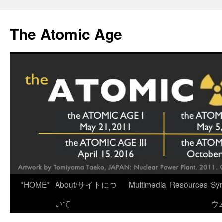
Skip
to
The Atomic Age
content
*HOME*
About/サイトにつ
Multimedia
Resources
Sy
いて
ウ