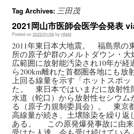
三田茂
Tag Archives:
2021岡山市医師会医学会発表 vi
Posted on
2022/01/06
by
nfield
2011年東日本大地震。 福島県
所の原子炉群のメルトダウン・大
広範囲に放射能汚染され10年が
ら200km離れた首都圏各地にも放
上回る線量を示す「ホットスポッ
た。 東日本ではいまだに放射性
水道（蛇口）から放射性セシウム
る（原子力規制委員会）。 東京
高線量が続き、土壌除染を繰り返
ある。 この原発爆発事故に由来
受けた人達、今も受け続けている