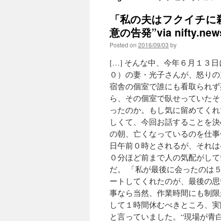
「私の夫はフクイチに
意の告発”via nifty.new
Posted on
2016/09/03
by
[…] そんな中、今年６月１
０）の妻・光子さんが、怒りの
宿舎の個室で誰にも看取られず
ら、その個室で臥せっていたそ
ったのか。もし気に留めてくれ
しくて、今回お話することを決
の朝、亡くなっているのを仕事
日午前０時とされるが、それは
０分ほど前まで人の気配がして
だ。 「私が最後に会ったのは
ートしてくれたのが、最後の思い
事なら当然、作業時間にも制限
して１時間休むべきところ、実
と言っていました。“現場が青