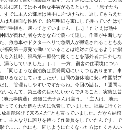
対応に関しては不可解な事実があるという。 「息子たち
、すでに主人の部屋は勝手に片づけられ、返してもらえた
人は几帳面な性格で、給与明細を束にして持っていたはず
理手帳も、戻ってきていません」 […] 「たとえば熱中
仲間が倒れた者を大きな布で覆って隠し、作業が中断しな
た、救急車やドクターヘリで急病人が搬送されることもあ
が福島第一原発で働いていることは絶対に伏せるように指
人も入社時、福島第一原発で働くことを部外者に口外しな
、漏らしていました」 […] 一方、宿舎の住環境につい
。「同じような宿泊所は原発周辺にいくつもあります。事
借りるなどしていましたが、山間の遊休地に安い中国製プ
だし、管理もしやすいですからね。今回の話も、１週間も
ないなんて、第三者の目がないからできること。実態は昔
」（地元事情通） 最後に光子さんは言う。「主人は、地元
折ってくれた鶴を大切に保管していました。福島に行くと
に放射能浴びて来るんだ”とも言っていました。だから納棺
た。主人なりに誇りを持って作業員をしていたんです。で
形で……。他にも、同じように亡くなった方はたくさんい