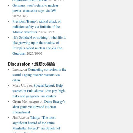
Germany won’t return to nuclear
power, chancellor says via DW
2026/03/12
President Trump’s radical attack on
radiation safety via Bulletin of the
Atomic Scientists
2025/10/27
‘It’s Sellafield or nothing’: what life is
like growing up in the shadow of
Europe’s oldest nuclear site via The
Guardian
2025/10/07
Discussion / 最新の議論
Leonsz
on
Combating corrosion in the
world’s aging nuclear reactors via
c&en
Mark Ultra
on
Special Report: Help
wanted in Fukushima: Low pay, high
risks and gangsters via Reuters
Grom Montenegro
on
Duke Energy’s
shell game via Beyond Nuclear
International
Jim Rice
on
Trinity: “The most
significant hazard of the entire
Manhattan Project” via Bulletin of