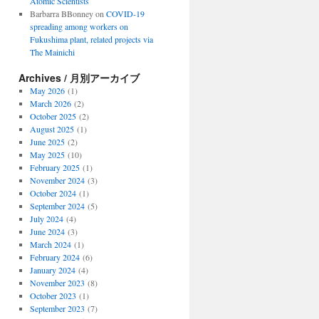
Atomic Scientists
Barbarra BBonney
on
COVID-19
spreading among workers on
Fukushima plant, related projects via
The Mainichi
Archives / 月別アーカイブ
May 2026
(1)
March 2026
(2)
October 2025
(2)
August 2025
(1)
June 2025
(2)
May 2025
(10)
February 2025
(1)
November 2024
(3)
October 2024
(1)
September 2024
(5)
July 2024
(4)
June 2024
(3)
March 2024
(1)
February 2024
(6)
January 2024
(4)
November 2023
(8)
October 2023
(1)
September 2023
(7)