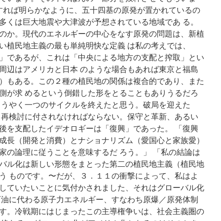
瞥すれば明らかなように、五十四基の原発が置かれているの
多くは巨大地震や大津波が予想されている地域であ る。
のか。現代のエネルギーの中心をなす原発の問題は、新植
い植民地主義の最も単純明快な定義 は私の考えでは、
」であるが、これは「中央による地方の支配と搾取」とい
周辺はアメリカと日本 のような場合もあれば東京と福島
）もある。この２種の植民地の関係は複合的であり、また
側が求 めるという倒錯した形をとることもありうるだろ
ようやく一つのサイクルを終えたと思う。破局を迎えた
く再検討に付されなければならない。保守と革新、あるい
後を支配したイデオロギーは「復興」であった。 「復興
成長（開発と消費）とナショナリズム（愛国心と家族愛）
家の論理に従うことを意味するだ ろう。」 「私の結論は
バル化は新しい形態をまとった第二の植民地主義（植民地
う ものです。〜だが、３．１１の衝撃によって、私はよ
していたいことに気付かされました、それはグローバル化
石油に代わる原子力エネルギー、すなわち原爆／原発体制
す。冷戦期にはじまったこの主導権争いは、社会主義圏の