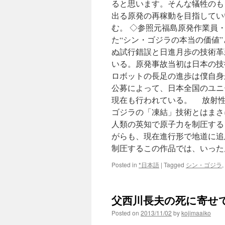
ると思います。そんな犠牲のも
出る原発の再稼動を目指していい
む。 ◇参照元福島原発作業員
た“シン・ゴジラの本当の価値
ぬ試行錯誤と日進月歩の技術革
いる。原発事故当初は日本の技
ロボットの長足の進歩は僕自身
公募によって、日本全国のユニ
現在も行われている。 放射性
ゴジラの「凍結」技術とはま
人類の英知で原子力を制圧する
がらも、現在進行形で地道に追
制圧するこの作品では、いった
Posted in
*日本語
|
Tagged
シン・ゴジラ
,
父西川長夫の死に寄せて via 
Posted on
2013/11/02
by
kojimaaiko