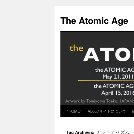
Skip
to
The Atomic Age
content
*HOME*
About/サイトについて
ナショナリズム
Tag Archives: