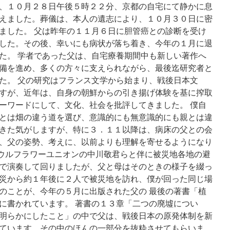
、１０月２８日午後５時２２分、京都の自宅にて静かに息
えました。葬儀は、本人の遺志により、１０月３０日に密
ました。 父は昨年の１１月６日に胆管癌との診断を受け
した。その後、幸いにも病状が落ち着き、今年の１月に退
た。 学者であった父は、自宅療養期間中も新しい著作へ
備を進め、多くの方々に支えられながら、最後迄研究者と
た。 父の研究はフランス文学から始まり、戦後日本文
すが、近年は、自身の朝鮮からの引き揚げ体験を基に搾取
ーワードにして、文化、社会を批評してきました。 僕自
とは畑の違う道を選び、意識的にも無意識的にも親とは違
きた気がしますが、特に３．１１以降は、病床の父との会
、父の姿勢、考えに、以前よりも理解を寄せるようになり
はソウルフラワーユニオンの中川敬君らと伴に被災地各地の避
で演奏して回りましたが、父と母はそのときの様子を綴っ
災から約１年後に２人で被災地を訪れ、僕が回った同じ場
のことが、今年の５月に出版された父の 最後の著書「植
に書かれています。 著書の１３章「二つの廃墟につい
明らかにしたこと」の中で父は、戦後日本の原発体制を新
ています。その中のほんの一部分を抜粋させてもらいま