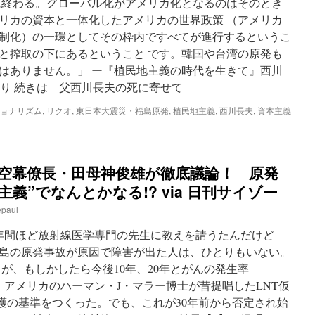
に終わる。グローバル化がアメリカ化となるのはそのとき
リカの資本と一体化したアメリカの世界政策 （アメリカ
制化）の一環としてその枠内ですべてが進行するというこ
と搾取の下にあるということ です。韓国や台湾の原発も
はありません。」 ー『植民地主義の時代を生きて』西川
27)より 続きは 父西川長夫の死に寄せて
ョナリズム
,
リクオ
,
東日本大震災・福島原発
,
植民地主義
,
西川長夫
,
資本主義
航空幕僚長・田母神俊雄が徹底議論！ 原発
義”でなんとかなる!? via 日刊サイゾー
epaul
半年間ほど放射線医学専門の先生に教えを請うたんだけど
島の原発事故が原因で障害が出た人は、ひとりもいない。
が、もしかしたら今後10年、20年とがんの発生率
 アメリカのハーマン・J・マラー博士が昔提唱したLNT仮
防護の基準をつくった。でも、これが30年前から否定され始