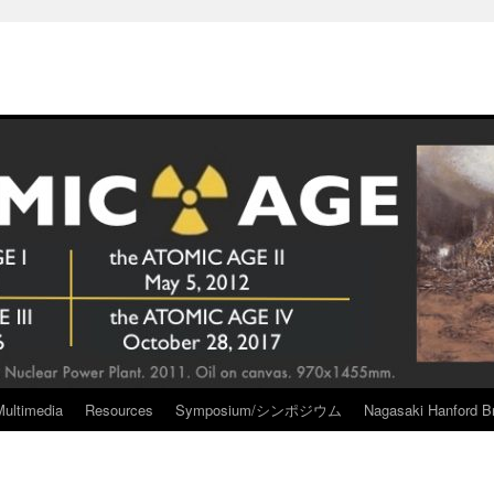
Multimedia
Resources
Symposium/シンポジウム
Nagasaki Hanford Br