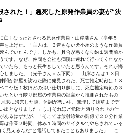
殺された！」急死した原発作業員の妻が“決
s
３日に亡くなったとされる原発作業員・山岸浩さん（享年５
声を上げた。「主人は、３畳もない犬小屋のような作業員
死んでいたんです。しかも、具合が悪くなり約１週間前か
うです。なぜ、仲間も会社も病院に連れて行ってくれなか
ていたら、もっと長生きしていたと思うんです。それが悔
心しました」（光子さん＝以下同） 山岸さんは１３日
仲間が部屋を訪ねた際に発見された。死亡推定時刻は１３
ベニヤ板１枚ほどの薄い仕切り越しに、死亡推定時刻の３
いたという隣り部屋の作業員の証言から推測されたもの
５月末に帰京した際。体調が悪い中、無理して浅草までデ
出となりました」 […] それほど危険と隣り合わせの仕
があるはずだが、「そこでは放射線量の関係で２０分作業
際は作業２時間、休み１時間のサイクルでやらされている
白く見えるんだ”と電話してきたこともありました」 こ