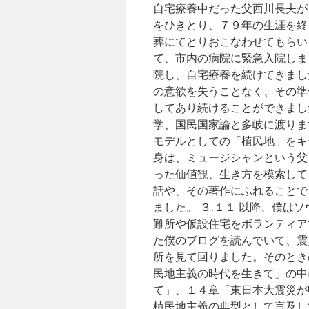
自宅療養中だった父西川長夫が
をひきとり、７９年の生涯を終
葬にてとりおこなわせてもらい
て、市内の病院に緊急入院しま
院し、自宅療養を続けてきまし
の意欲を失うことなく、その準
してあり続けることができまし
学、国民国家論と多岐に渡りま
モデルとしての「植民地」をキ
身は、ミュージシャンという父
った価値観、生き方を模索して
話や、その著作にふれることで
ました。 ３.１１ 以降、僕
難所や仮設住宅をボランティア
た僕のブログを読んでいて、震
所を見て回りました。そのとき
民地主義の時代を生きて」の中
て」、１４章「東日本大震災が
植民地主義の典型として言及し