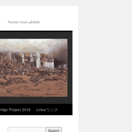
Nuclear issues globally
idge Project 2018
Links/リンク