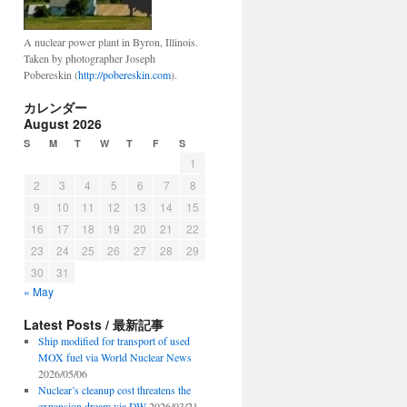
A nuclear power plant in Byron, Illinois.
Taken by photographer Joseph
Pobereskin (
http://pobereskin.com
).
カレンダー
August 2026
S
M
T
W
T
F
S
1
2
3
4
5
6
7
8
9
10
11
12
13
14
15
16
17
18
19
20
21
22
23
24
25
26
27
28
29
30
31
« May
Latest Posts / 最新記事
Ship modified for transport of used
MOX fuel via World Nuclear News
2026/05/06
Nuclear’s cleanup cost threatens the
expansion dream via DW
2026/03/21