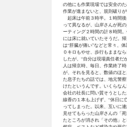
の他にも作業現場では安全のた
作業が進まないと、規則破りが
起床は午前３時半。１時間後
って異なるが、山岸さんが死の
ーティング２時間の計８時間。
には床に就いていたそうだ。帰
は“肝臓が痛い”などと常々、
０キロもやせ、歩行もままなら
したが、“自分は現場責任者だか
人は帰京時、毎日、作業終了時
が、それを見ると、数値のほと
た息子たちの話では、地元警察
けたというんです。いくらなん
会社の社長に問い質そうとした
線香の１本も上げず、“休日に
ってしまった。以来、互いに連
見せてもらった山岸さんの「死
たところが消され「その他」と
然痘、ペストなど感染力や死亡