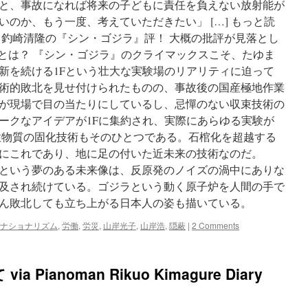
と、事故になれば将来の子どもに責任を負えない放射能が
のか、もう一度、考えていただきたい」 […] もっと読
・釣崎清隆の『シン・ゴジラ』評！ 大概の批評が見落とし
”とは？ 『シン・ゴジラ』のクライマックスこそ、たゆま
新を続ける1Fという壮大な実験場のリアリティに迫って
術的敗北を見せ付けられたものの、事故後の国産極地作業
が現場で目の当たりにしているし、忌憚のない収束技術の
ークなアイデアが1Fに集約され、実際にあらゆる実験が
物質の固化技術もそのひとつである。石棺化を超越する
さにこれであり、地に足の付いた近未来の技術なのだ。
という夢のある未来像は、反原発のノイズの渦中にありな
及され続けている。ゴジラという動く原子炉を人間の手で
ん敗北しても立ち上がる日本人の姿も描いている。
ナショナリズム
,
労働
,
労災
,
山岸光子
,
山岸浩
,
隠蔽
|
2 Comments
Pianoman Rikuo Kimagure Diary