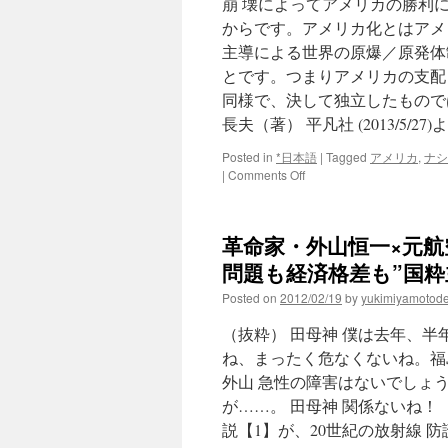
崩 壊によってアメリカの勝利
からです。アメリカ化とはアメ
主導による世界の原爆／原発体
とです。つまりアメリカの支配
同様で、決して独立したもので
長夫（著） 平凡社 (2013/5/
Posted in
*日本語
|
Tagged
アメリカ
,
ナシ
on
|
Comments Off
父
西
川
革命家・外山恒一×元
長
夫
問題も経済格差も”国粋主
の
Posted on
2012/02/19
by
yukimiyamotod
死
に
（抜粋） 田母神 僕は去年、
寄
せ
ね、まったく危なくないね。福
て
外山 急性の障害はないでしょう
via
が……。 田母神 関係ないね！
Pianoman
Rikuo
説【1】が、20世紀の放射線 
Kimagure