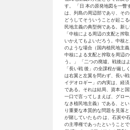
す。 「日 本の原発地図を一
は、列島の周辺部であり、その
どうしてそういうことが起こる
民地主義の典型例である。新し
「中核による周辺の支配と搾取
いかえてもよいだろう。中核と
のような場合（国内植民地主義
中核による支配と搾取を周辺の
う。」 「二つの廃墟。戦後は
「長い戦 後」の全課程が厳し
は右翼と左翼を問わず、長い戦
イデオロギー」の内実は、経済
である。それは結局、資本と国
一口で言ってしまえば、グロー
なき植民地主義）である、とい
り重要な本質的な問題を見落と
が賭していたもの は、石炭や
の主導権であったということで