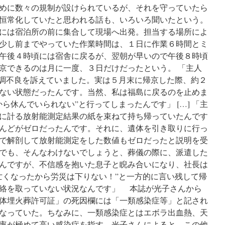
めに数々の規制が設けられているが、それを守っていたら
恒常化していたと思われる話も、いろいろ聞いたという。
には宿泊所の前に集合して現場へ出発。担当する場所によ
少し前までやっていた作業時間は、１日に作業６時間とミ
午後４時頃には宿舎に戻るが、翌朝が早いので午後８時頃
京できるのは月に一度、３日だけだったという。 「主人
体調不良を訴えていました。実は５月末に帰京した際、約２
ない状態だったんです。当然、私は福島に戻るのを止めま
ら休んでいられない”と行ってしまったんです」 […] 「主
に計る放射能測定結果の紙を束ねて持ち帰っていたんです
んどがゼロだったんです。それに、遺体を引き取りに行っ
で解剖して放射能測定をした数値もゼロだったと説明を受
でも、そんなわけないでしょうと、葬儀の際に、派遣した
んですが、不信感を抱いた息子と睨み合いになり、社長は
亡くなったから労災は下りない！”と一方的に言い残して帰
絡を取っていない状況なんです」 本誌が光子さんから
体埋火葬許可証」の死因欄には「一類感染症等」と記され
なっていた。ちなみに、一類感染症とはエボラ出血熱、天
率が極めて高い感染症を指す。光子さんによると、この他