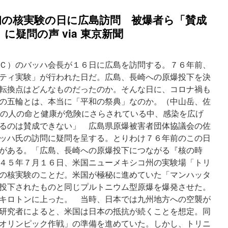
初の核実験の日に広島訪問 被爆者ら「賛成
疑問の声 via 東京新聞
Ｃ）のバッハ会長が１６日に広島を訪問する。７６年前、
ティ実験」が行われた日だ。広島、長崎への原爆投下を決
転換点はどんなものだったのか。そんな日に、コロナ禍も
の五輪とは、本当に「平和の祭典」なのか。（中山岳、佐
多くの人の命と健康が危険にさらされている中、感染を広げ
るのは賛成できない」 広島県原爆被害者団体協議会の佐
ッハ氏の訪問に疑問を呈する。とりわけ７６年前のこの日
がある。「広島、長崎への原爆投下につながる『核の時
４５年７月１６日、米国ニューメキシコ州の実験場「トリ
の核実験のことだ。米国が極秘に進めていた「マンハッタ
投下されたものと同じプルトニウム型原爆を爆発させた。
キロトンに上った。 当時、日本では九州地方への空襲が
研究者によると、米国は日本の抵抗が続くことを想定。同
オリンピック作戦」の準備を進めていた。しかし、トリニ