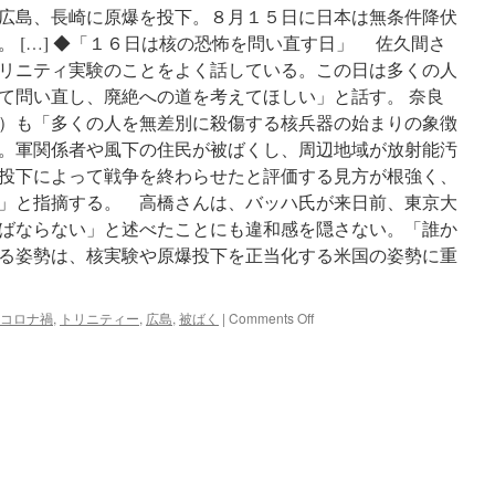
広島、長崎に原爆を投下。８月１５日に日本は無条件降伏
 […] ◆「１６日は核の恐怖を問い直す日」 佐久間さ
リニティ実験のことをよく話している。この日は多くの人
て問い直し、廃絶への道を考えてほしい」と話す。 奈良
）も「多くの人を無差別に殺傷する核兵器の始まりの象徴
。軍関係者や風下の住民が被ばくし、周辺地域が放射能汚
投下によって戦争を終わらせたと評価する見方が根強く、
」と指摘する。 高橋さんは、バッハ氏が来日前、東京大
ばならない」と述べたことにも違和感を隠さない。「誰か
る姿勢は、核実験や原爆投下を正当化する米国の姿勢に重
on
コロナ禍
,
トリニティー
,
広島
,
被ばく
|
Comments Off
バ
ッ
ハ
IOC
会
長、
人
類