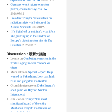
Germany won’t return to nuclear
power, chancellor says via DW
2026/03/12
President Trump’s radical attack on
radiation safety via Bulletin of the
Atomic Scientists
2025/10/27
‘It’s Sellafield or nothing’: what life is
like growing up in the shadow of
Europe’s oldest nuclear site via The
Guardian
2025/10/07
Discussion / 最新の議論
Leonsz
on
Combating corrosion in the
world’s aging nuclear reactors via
c&en
Mark Ultra
on
Special Report: Help
wanted in Fukushima: Low pay, high
risks and gangsters via Reuters
Grom Montenegro
on
Duke Energy’s
shell game via Beyond Nuclear
International
Jim Rice
on
Trinity: “The most
significant hazard of the entire
Manhattan Project” via Bulletin of