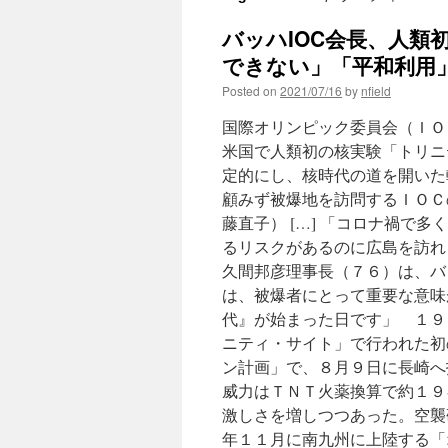
バッハIOC会長、人類
できない」「平和利用」に
Posted on
2021/07/16
by
nfield
国際オリンピック委員会（ＩＯ
米国で人類初の核実験「トリニ
定的にし、核時代の道を開いた
顧みず被爆地を訪問するＩＯＣ
藤直子） […] 「コロナ禍で
るリスクがあるのに広島を訪れ
久間邦彦理事長（７６）は、バ
は、被爆者にとって重要な意味
代』が始まった日です」 １９
ニティ・サイト」で行われた初
ン計画」で、８月９日に長崎へ
威力はＴＮＴ火薬換算で約１９
激しさを増しつつあった。空襲
年１１月に南九州に上陸する「