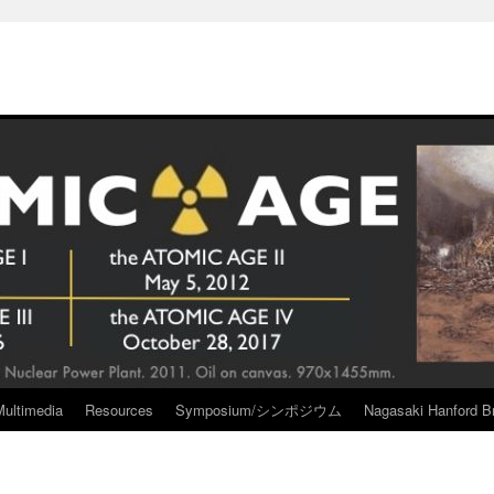
Multimedia
Resources
Symposium/シンポジウム
Nagasaki Hanford Br