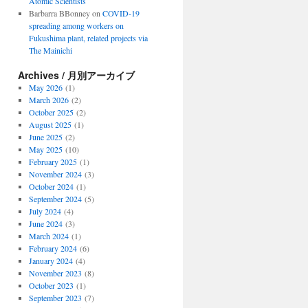
Atomic Scientists
Barbarra BBonney
on
COVID-19
spreading among workers on
Fukushima plant, related projects via
The Mainichi
Archives / 月別アーカイブ
May 2026
(1)
March 2026
(2)
October 2025
(2)
August 2025
(1)
June 2025
(2)
May 2025
(10)
February 2025
(1)
November 2024
(3)
October 2024
(1)
September 2024
(5)
July 2024
(4)
June 2024
(3)
March 2024
(1)
February 2024
(6)
January 2024
(4)
November 2023
(8)
October 2023
(1)
September 2023
(7)