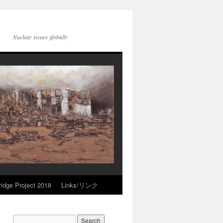
Nuclear issues globally
idge Project 2018
Links/リンク