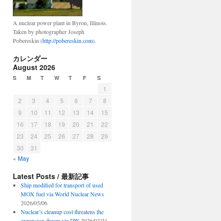
A nuclear power plant in Byron, Illinois.
Taken by photographer Joseph
Pobereskin (
http://pobereskin.com
).
カレンダー
August 2026
S
M
T
W
T
F
S
1
2
3
4
5
6
7
8
9
10
11
12
13
14
15
16
17
18
19
20
21
22
23
24
25
26
27
28
29
30
31
« May
Latest Posts / 最新記事
Ship modified for transport of used
MOX fuel via World Nuclear News
2026/05/06
Nuclear’s cleanup cost threatens the
expansion dream via DW
2026/03/21