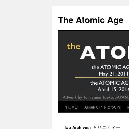
Skip
to
The Atomic Age
content
*HOME*
About/サイトについて
トリニティー
Tag Archives: