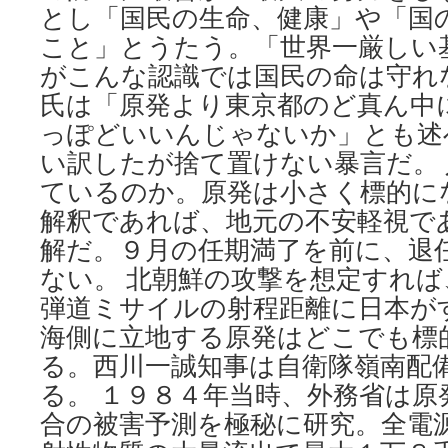
とし「国民の生命、健康」や「国
こと」とうたう。「世界一厳しい
がこんな認識では国民の命は守れ
氏は「原発より東京都のど真ん中
っぽどいいんじゃないか」とも述
い訳したが捨て置けない暴言だ。
ているのか。原発は小さく標的に
解釈であれば、地元の不安軽視で
解だ。９月の任期満了を前に、退
ない。 北朝鮮の攻撃を想定すれ
弾道ミサイルの射程距離に日本が
海側に立地する原発はどこでも標
る。西川一誠知事は自衛隊嶺南配
る。 １９８４年当時、外務省は原
合の被害予測を極秘に研究。全電