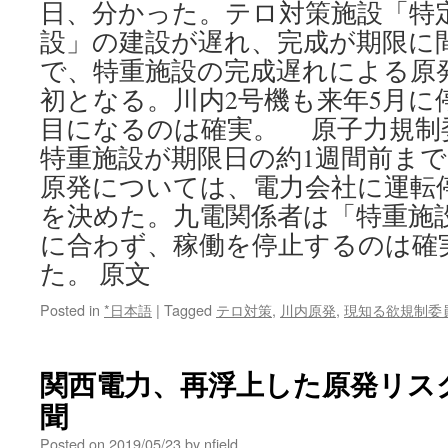
日、分かった。テロ対策施設「特
設」の建設が遅れ、完成が期限に
で、特重施設の完成遅れによる原
初となる。川内2号機も来年5月に
目になるのは確実。 原子力規制委
特重施設が期限日の約1週間前ま
原発については、電力会社に運転
を決めた。九電関係者は「特重施
に合わず、稼働を停止するのは確
た。 原文
Posted in
*日本語
|
Tagged
テロ対策
,
川内原発
,
現知る欲規制委
関西電力、再浮上した原発リスク 
聞
Posted on
2019/05/23
by
nfield