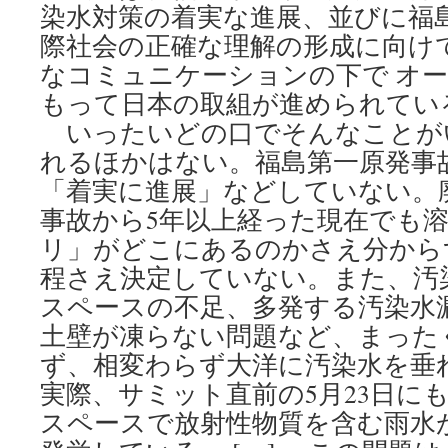
染水対策の着実な進展、並びに福
際社会の正確な理解の形成に向け
なコミュニケーションの下で オ
もって日本の取組が進められてい
いったいどの口でそんなことが
れるほかはない。福島第一原発事
「着実に進展」などしていない。
事故から5年以上経った現在でも
リ」がどこにあるのかさえ分から
程さえ決定していない。また、汚
スペースの不足、多発する汚染水
土壁が凍らない問題など、まった
ず、相変わらず大洋に汚染水を垂
実際、サミット直前の5月23日にも
スペースで放射性物質を含む雨水