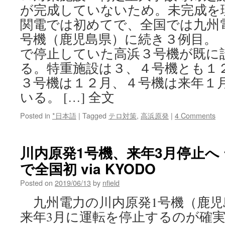
が完成していないため。未完成を
関電では初めてで、全国では九州
号機（鹿児島県）に続き３例目。
で停止していた高浜３号機が既に
る。特重施設は３、４号機とも１
３号機は１２月、４号機は来年１
いる。 […] 全文
Posted in
*日本語
|
Tagged
テロ対策
,
高浜原発
|
4 Comments
川内原発1号機、来年3月停止へ
で全国初 via KYODO
Posted on
2019/06/13
by
nfield
九州電力の川内原発1号機（鹿児
来年3月に運転を停止するのが確実