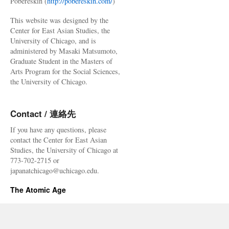
Pobereskin (
http://pobereskin.com/
)
稼
働」
This website was designed by the
津
Center for East Asian Studies, the
波・
University of Chicago, and is
核
administered by Masaki Matsumoto,
燃
Graduate Student in the Masters of
料
Arts Program for the Social Sciences,
プ
the University of Chicago.
ー
ル・
テ
Contact / 連絡先
ロ
な
If you have any questions, please
ど
contact the Center for East Asian
問
Studies, the University of Chicago at
題
773-702-2715 or
だ
japanatchicago@uchicago.edu.
ら
け
The Atomic Age
via
J-
cast
News