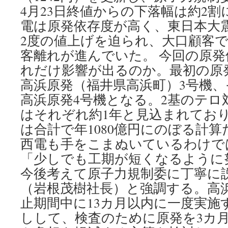
4月23日終値からの下落幅は約2割に
電は原発依存度が高く、東日本大
2度の値上げを迫られ、大口顧客
客離れが進んでいた。 今回の原
れだけ影響が出るのか。最初の原発
高浜原発（福井県高浜町）3号機、
高浜原発4号機となる。2基のテロ
はそれぞれ約1年と見込まれてお
は合計で年1080億円にのぼる計算だ
西電も手をこまぬいているわけで
「少しでも工期が短くなるように
今後考えて原子力規制委に丁寧に
（岩根茂樹社長）と強調する。高浜
止期間中に13カ月以内に一度実施
しして、検査のために原発を3カ