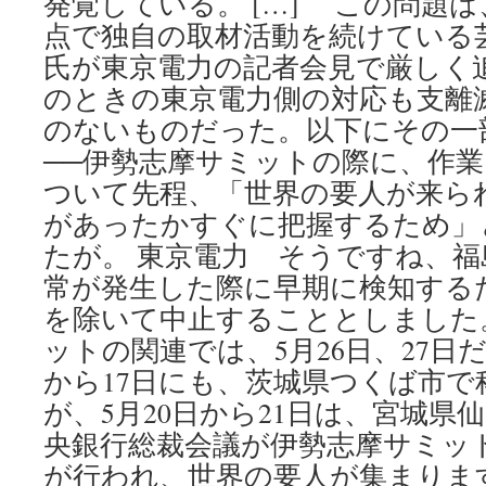
発覚している。 […] この問題
点で独自の取材活動を続けている
氏が東京電力の記者会見で厳しく
のときの東京電力側の対応も支離
のないものだった。以下にその一
──伊勢志摩サミットの際に、作
ついて先程、「世界の要人が来ら
があったかすぐに把握するため」
たが。 東京電力 そうですね、
常が発生した際に早期に検知する
を除いて中止することとしました。
ットの関連では、5月26日、27日だ
から17日にも、茨城県つくば市で
が、5月20日から21日は、宮城県
央銀行総裁会議が伊勢志摩サミッ
が行われ、世界の要人が集まりま