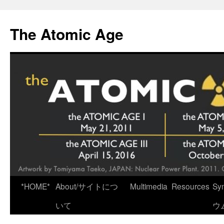
Skip
to
The Atomic Age
content
*HOME*
About/サイトにつ
Multimedia
Resources
Sy
いて
ウ