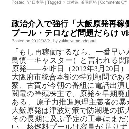
o
Posted in
*日本語
|
Tagged
テロ対策
,
浜岡原発
|
Comments Off
政治介入で強行「大飯原発再稼
プール・テロなど問題だらけ via J
委
Posted on
2012/03/21
by
yukimiyamotodepaul
「もし再稼働するなら、一番早い
鳥慎一キャスター）と言われる関
原発――を昨日（2012年3月20日
大阪府市統合本部の特別顧問であ
察、古賀が今朝の番組に電話出演
関電の筆頭株主で、原発を早期廃
ある。 原子力推進原理主義者の暴
大飯原発は津波対策で防潮堤の拡
その長期に及ぶ予定の工事はまだ
い。核燃料プールは容量が 足り