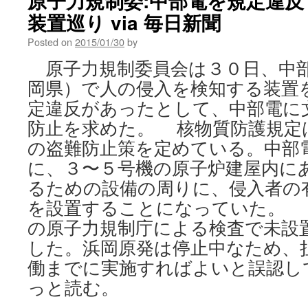
原子力規制委:中部電を規定違
装置巡り via 毎日新聞
Posted on
2015/01/30
by
原子力規制委員会は３０日、中部
岡県）で人の侵入を検知する装置
定違反があったとして、中部電に
防止を求めた。 核物質防護規定
の盗難防止策を定めている。中部
に、３〜５号機の原子炉建屋内に
るための設備の周りに、侵入者の
を設置することになっていた。 
の原子力規制庁による検査で未設
した。浜岡原発は停止中なため、
働までに実施すればよいと誤認し
っと読む。