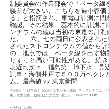
制委員会の作業部会で「ベータ線
誤差が大きい。こちらを過小評価
る」と指摘され、東電は計測に問
確認。その結果、基本的に計測に
ンチウムの値は当初の東電の計測
た。 六、七の両日に公表された
されたストロンチウムの値から計
の二地点では、ベータ線を出す物
りずっと高い可能性がある。 続き
表遅れ次々 福島第一地下水 見込
記事：海側井戸で５００万ベクレ
ム、最高値 via 東京新聞
Posted in
*日本語
|
Tagged
エネルギー政策
,
ストロンチウム
,
メ
on
東日本大震災・福島原発
,
汚染水
,
被ばく
|
Comments Off
高
濃
←
Older posts