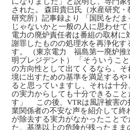
になりました」と説明し、専門家
された。 森田貴巳氏（水産研究・
研究所）記事録より 「国民をだ
じゃないかと一般の人に思わせて
電力の廃炉責任者は番組の取材に
謝罪したものの処理水を再浄化す
す。 （東京電力 福島第一廃炉推
明プレジデント） 「そういうこ
の方向性として出てくるなら、そ
境に出すための基準を満足するや
ると思っていますし、それは十分、
の実力からしても十分できること
す」 この後、VTRは風評被害
業関係者の不安な声を紹介して終わっ
が除去する実力がなかったことで
た、基準以上の危険が残ったまま