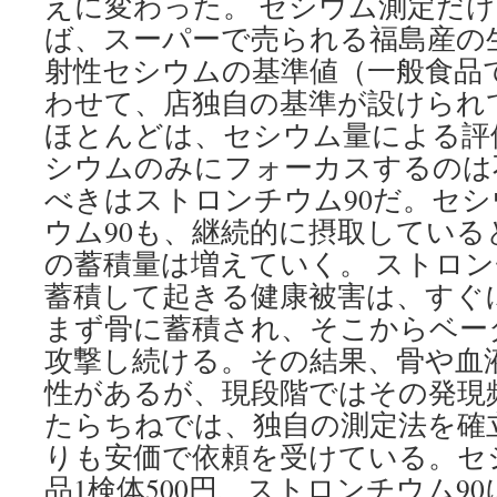
えに変わった。 セシウム測定だけ
ば、スーパーで売られる福島産の
射性セシウムの基準値（一般食品で1
わせて、店独自の基準が設けられ
ほとんどは、セシウム量による評
シウムのみにフォーカスするのは
べきはストロンチウム90だ。セ
ウム90も、継続的に摂取してい
の蓄積量は増えていく。 ストロン
蓄積して起きる健康被害は、すぐ
まず骨に蓄積され、そこからベー
攻撃し続ける。その結果、骨や血
性があるが、現段階ではその発現
たらちねでは、独自の測定法を確
りも安価で依頼を受けている。セ
品1検体500円、ストロンチウム9