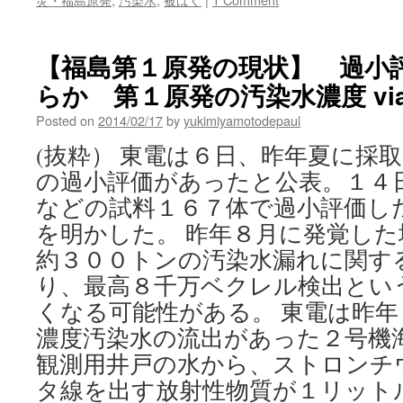
【福島第１原発の現状】 過小
らか 第１原発の汚染水濃度 via 
Posted on
2014/02/17
by
yukimiyamotodepaul
(抜粋） 東電は６日、昨年夏に採
の過小評価があったと公表。１４
などの試料１６７体で過小評価し
を明かした。 昨年８月に発覚し
約３００トンの汚染水漏れに関す
り、最高８千万ベクレル検出とい
くなる可能性がある。 東電は昨
濃度汚染水の流出があった２号機
観測用井戸の水から、ストロンチ
タ線を出す放射性物質が１リット