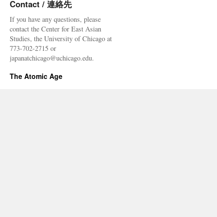
Contact / 連絡先
via
東
If you have any questions, please
京
contact the Center for East Asian
新
Studies, the University of Chicago at
聞
773-702-2715 or
japanatchicago@uchicago.edu.
The Atomic Age