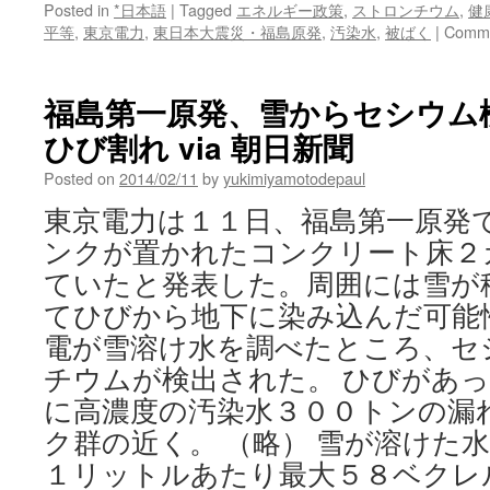
Posted in
*日本語
|
Tagged
エネルギー政策
,
ストロンチウム
,
健
平等
,
東京電力
,
東日本大震災・福島原発
,
汚染水
,
被ばく
|
Comme
福島第一原発、雪からセシウム
ひび割れ via 朝日新聞
Posted on
2014/02/11
by
yukimiyamotodepaul
東京電力は１１日、福島第一原発
ンクが置かれたコンクリート床２
ていたと発表した。周囲には雪が
てひびから地下に染み込んだ可能
電が雪溶け水を調べたところ、セ
チウムが検出された。 ひびがあ
に高濃度の汚染水３００トンの漏
ク群の近く。 （略） 雪が溶けた
１リットルあたり最大５８ベクレ