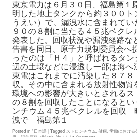
ト
東京電力は６月３０日、福島第１
ロ
明した地上タンクから約３００ト
ン
チ
うえい）で、漏洩水に含まれてい
ウ
９０の８割に当たる４５兆ベクレ
ム
な
発表した。回収状況や漏洩経路な
ど
告書を同日、原子力規制委員会へ提
１
３
ったのは「Ｈ４」と呼ばれるタン
０
辺の土壌などに浸透し一部は海へ
倍
東電はこれまでに汚染した８７８
に
via
収。その中に含まれる放射性物質
河
環境への影響が大きいとされるス
北
新
の８割を回収したことになるとい
報
ンチウム４５兆ベクレルを回収 
洩で 福島第１
Posted in
*日本語
|
Tagged
ストロンチウム
,
健康
,
労働における
災・福島原発
,
汚染水
,
被ばく
|
1 Comment