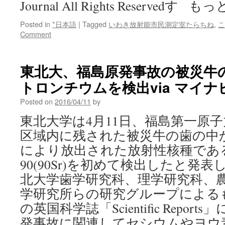
Journal All Rights Reservedす
Posted in
*日本語
|
Tagged
いわき放射能市民測定室たらちね
,
こ
Comment
東北大、福島原発事故の被災牛
トロンチウムを検出via マイ
Posted on
2016/04/11
by
東北大学は4月11日、福島第一原
区域内に残された被災牛の歯の中
により放出された放射性核種であ
90(90Sr)を初めて検出したと発
北大学歯学研究科、理学研究科、
学研究所らの研究グループによるも
の英国科学誌「Scientific Repor
発事故に関連してセシウムやヨウ