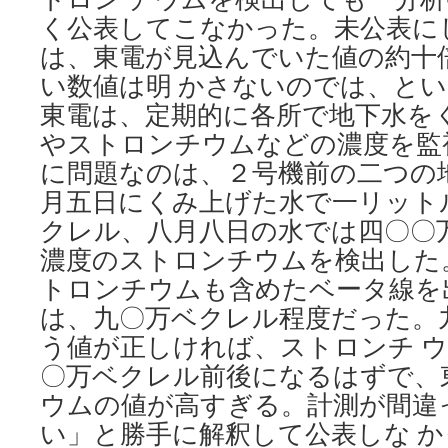
ウ
く公表してこなかった。未公表に
ム
検
は、東電が見込んでいた値の約十
出
い数値は明 かさないのでは、と
タ
ン
東電は、定期的に各所で地下水を
ク
やストロンチウムなどの濃度を監
の
に問題なのは、２号機前の二つの
床
ひ
月五日にくみ上げた水で一リット
び
クレル、八月八日の水では四〇〇
割
れ
濃度のストロンチウムを検出した
via
トロンチウムも含めたベータ線を
朝
日
は、九〇万ベクレル程度だった。
新
う値が正しければ、ストロンチ 
聞
〇万ベクレル前後になるはずで、
ウムの値が高すぎる。計測が間違
い」と勝手に解釈して公表しな 