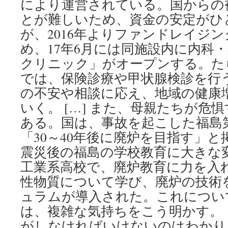
により運営されている。国からの
とが難しいため、資金の安定がひ
が、2016年よりファンドレイジ
め、17年6月には同施設内に内科
クリニック」がオープンする。た
では、保険診療や甲状腺検診を行
の不安や相談に応え、地域の健康
いく。 […] また、母親たちが危
ある。国は、事故を起こした福島
「30～40年後に廃炉を目指す」
震災後の福島の学校教育に大きな
工業系高校で、廃炉教育に力を入
性物質について学び、廃炉の技術
ュラムが導入された。これについ
は、複雑な気持ちをこう明かす。
がしなければいけないのはわかり