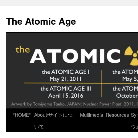
Skip
to
The Atomic Age
content
*HOME*
About/サイトにつ
Multimedia
Resources
Sy
いて
ウ