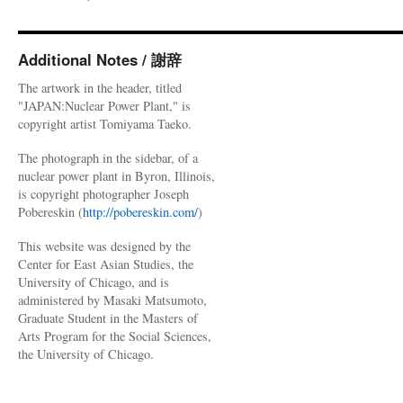
度
計
測
公
Additional Notes / 謝辞
表
The artwork in the header, titled
遅
"JAPAN:Nuclear Power Plant," is
れ
copyright artist Tomiyama Taeko.
次々
福
The photograph in the sidebar, of a
島
nuclear power plant in Byron, Illinois,
第
is copyright photographer Joseph
一
Pobereskin (
http://pobereskin.com/
)
地
下
This website was designed by the
水
Center for East Asian Studies, the
見
University of Chicago, and is
込
administered by Masaki Matsumoto,
み
Graduate Student in the Masters of
の
Arts Program for the Social Sciences,
１
the University of Chicago.
０
倍
も