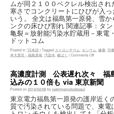
ムが同２１００ベクレル検出され
寒さでコンクリートにひびが入っ
いう。 全文は福島第一原発、雪
ンクの床ひび割れ 関連記事：タ
亀裂＝放射能汚染水貯蔵用－東電・福
ドットコム
Posted in
*日本語
|
Tagged
ストロンチウム
,
セシウム
,
健康
,
労
on
本大震災・福島原発
,
汚染水
,
被ばく
|
Comments Off
福
島
第
高濃度計測 公表遅れ次々 福
一
込みの１０倍も via 東京新聞
原
発、
Posted on
2014/02/08
by
yukimiyamotodepaul
雪
か
東京電力福島第一原発の護岸近く
ら
質で汚染されている問題で、東電
セ
シ
トロン チウムを検出しても「分