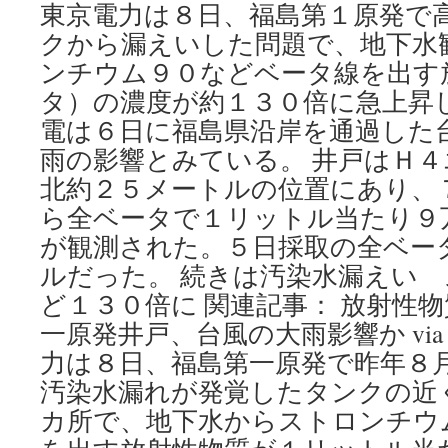
で
東京電力は８日、福島第１原発で
放
クから漏えいした問題で、地下水
射
性
ンチウム９０などベータ線を出す
物
タ）の濃度が約１３０倍に急上昇
質
が
電は６日に福島県沿岸を通過した
最
雨の影響とみている。 井戸はＨ
高
値
北約２５メートルの位置にあり、
福
ら全ベータで１リットル当たり９
島
が観測された。５日採取の全ベー
第
一
ルだった。 続きは汚染水漏えい
原
ど１３０倍に 関連記事： 放射性
発
via
一原発井戸、台風の大雨影響か vi
朝
力は８日、福島第一原発で昨年８
日
新
汚染水漏れが発覚したタンクの近
聞
カ所で、地下水からストロンチウ