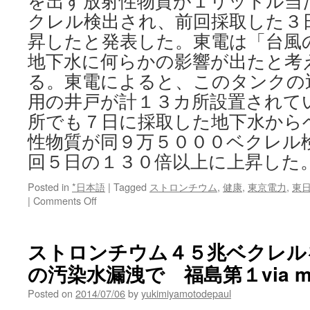
を出す放射性物質が１リットル当
クレル検出され、前回採取した３
昇したと発表した。東電は「台風
地下水に何らかの影響が出たと考
る。東電によると、このタンクの
用の井戸が計１３カ所設置されて
所でも７日に採取した地下水から
性物質が同９万５０００ベクレル
回５日の１３０倍以上に上昇した
Posted in
*日本語
|
Tagged
ストロンチウム
,
健康
,
東京電力
,
東
on
|
Comments Off
汚
染
水
ストロンチウム４５兆ベクレル
漏
の汚染水漏洩で 福島第１via m
え
い
Posted on
2014/07/06
by
yukimiyamotodepaul
ス