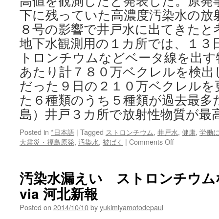
高値を観測したと発表した。原発
下に残っていた高濃度汚染水の放
８号の影響で井戸水に出てきたと
地下水観測用の１カ所では、１３
トロンチウムなどベータ線を出す
あたり計７８０万ベクレルを検出
だった９日の２１０万ベクレルを
た６種類のうち５種類が過去最多
島）井戸３カ所で放射性物質が最
Posted in
*日本語
|
Tagged
ストロンチウム
,
井戸水
,
健康
,
労働
on
大震災・福島原発
,
汚染水
,
被ばく
|
Comments Off
福
島）
井
汚染水漏えい ストロンチウム
戸
via 河北新報
３
カ
Posted on
2014/10/10
by
yukimiyamotodepaul
所