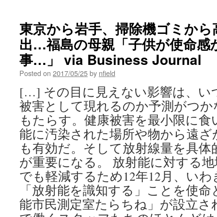
東京から岩手、掃除機ゴミから
出…福島の母親「子供が使命感
事…」 via Business Journal
Posted on
2017/05/25
by
nfield
[…] その目に見えない影響は、
被害として現れるのか予測がつか
もたらす。健康被害を最小限に食
能に汚染された場所や物から遠ざ
も有効だ。そして放射線量を具体
が重要になる。 放射能に対する
でも軽減するため12年12月、い
「放射能を識知する」ことを使命
能市民測定室たらちね」が設立された