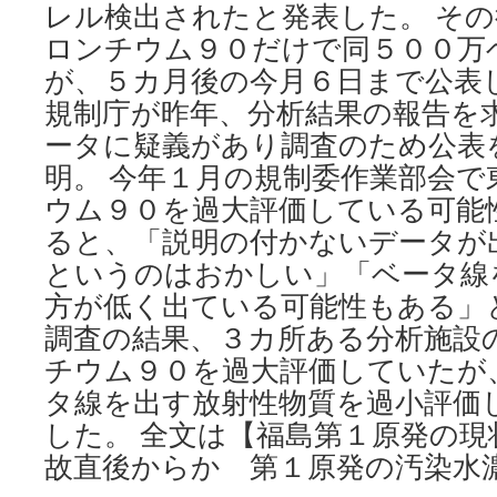
レル検出されたと発表した。 そ
ロンチウム９０だけで同５００万
が、５カ月後の今月６日まで公表
規制庁が昨年、分析結果の報告を
ータに疑義があり調査のため公表
明。 今年１月の規制委作業部会
ウム９０を過大評価している可能
ると、「説明の付かないデータが
というのはおかしい」「ベータ線
方が低く出ている可能性もある」
調査の結果、３カ所ある分析施設
チウム９０を過大評価していたが
タ線を出す放射性物質を過小評価
した。 全文は【福島第１原発の現
故直後からか 第１原発の汚染水