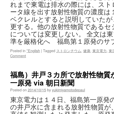
れまで東電は排水の際には、スト
ータ線を出す放射性物質の濃度は
ベクレルとすると説明していたが
更する。他の放射性物質であるセ
については変更しない。 全文は
準を厳格化へ 福島第１原発のサ
Posted in
*English
|
Tagged
ストロンチウム
,
健康
,
東京電力
,
東
Comment
福島）井戸３カ所で放射性物質
一原発 via 朝日新聞
Posted on
2014/10/15
by
yukimiyamotodepaul
東京電力は１４日、福島第一原発
の井戸水に含まれる放射性物質が