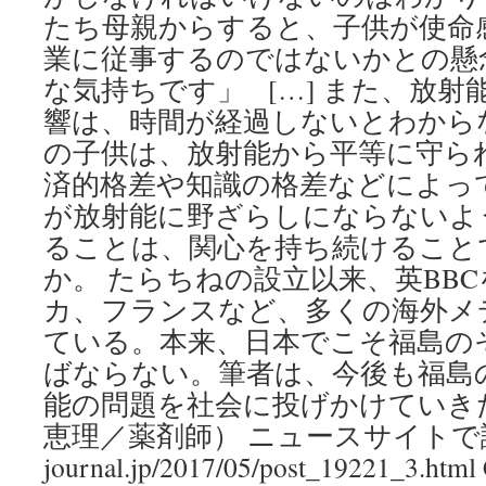
たち母親からすると、子供が使命
業に従事するのではないかとの懸
な気持ちです」 […] また、放
響は、時間が経過しないとわから
の子供は、放射能から平等に守ら
済的格差や知識の格差などによっ
が放射能に野ざらしにならないよ
ることは、関心を持ち続けること
か。 たらちねの設立以来、英BB
カ、フランスなど、多くの海外メ
ている。本来、日本でこそ福島の
ばならない。筆者は、今後も福島
能の問題を社会に投げかけていき
恵理／薬剤師） ニュースサイトで読む: ht
journal.jp/2017/05/post_19221_3.html