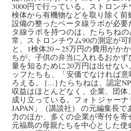
3000円で行っている。ストロンチ
検体から有機物などを取り除く前
設備の整ったベータ線ラボが必要
タ線ラボを持つのは、たらちねの
常、ストロンチウム90の測定が可
と、1検体20～25万円の費用がか
ちが、子供の弁当に入れるおかず
量を知るために20万円は出せな
ッフたちも、「安価でなければ意
ろえる。 […] たらちねは、認定
収益はほとんどなく、企業、団体
成り立っている。フォトジャーナリ
JAPAN」（講談社） の元編集長
力のほか、多くの企業が寄付を寄
元福島の母親たちを中心とした使