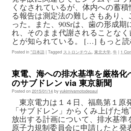
くなされているが、体内への蓄積性
る報告は測定法の難しさもあり、
った。また、90Srは、歯の形成
れ、そのまま代謝されることなく
とが知られている。 […] もっと
Posted in
*日本語
|
Tagged
ストロンチウム
,
東北大学
,
牛
|
1 Co
東電、海への排水基準を厳格化
のサブドレン via 東京新聞
Posted on
2015/01/14
by
yukimiyamotodepaul
東京電力は１４日、福島第１原
「サブドレン」からくみ上げた地
放出する計画について、排水基準
原子力規制委員会に申請したと発表