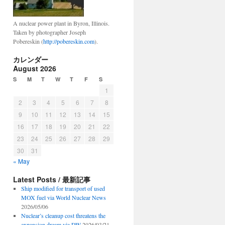
A nuclear power plant in Byron, Illinois.
Taken by photographer Joseph
Pobereskin (
http://pobereskin.com
).
カレンダー
August 2026
S
M
T
W
T
F
S
1
2
3
4
5
6
7
8
9
10
11
12
13
14
15
16
17
18
19
20
21
22
23
24
25
26
27
28
29
30
31
« May
Latest Posts / 最新記事
Ship modified for transport of used
MOX fuel via World Nuclear News
2026/05/06
Nuclear’s cleanup cost threatens the
expansion dream via DW
2026/03/21