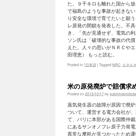
た。９千キロも離れた国から放
で福島のような事故が起きない
り安全な環境で育てたいと願う
レ原発の閉鎖を発表した。不具
き、「先が見通せず、電気の利
ソン氏は「破壊的な事故の代償
えた。人々の思いがＮＲＣやエ
田理恵） もっと読む。
Posted in
*日本語
|
Tagged
NRC
,
エネル
米の原発廃炉で賠償求める v
Posted on
2013/10/17
by
yukimiyamotod
蒸気発生器の故障が原因で廃炉
ついて、運営する電力会社が、
て、パリに本部がある国際仲裁
にあるサンオノフレ原子力発電
異常な摩耗が見つかったため運