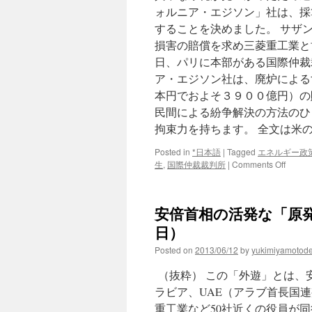
ォルニア・エジソン」社は、採
することを決めました。 サザ
損害の賠償を求め三菱重工業と
日、パリに本部がある国際仲裁
ア・エジソン社は、廃炉による
本円でおよそ３９００億円）の
民間による紛争解決の方法のひ
拘束力を持ちます。 全文は米
Posted in
*日本語
|
Tagged
エネルギー政
on
生
,
国際仲裁裁判所
|
Comments Off
米
の
原
安倍首相の活発な「原発セー
発
廃
日）
炉
Posted on
2013/06/12
by
yukimiyamotod
で
賠
（抜粋） この「外遊」とは、安
償
求
ラビア、UAE（アラブ首長国
め
重工業など50社近くの役員が