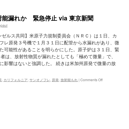
能漏れか 緊急停止 via 東京新聞
epaul
 【ロサンゼルス共同】米原子力規制委員会（ＮＲＣ）は１日、カ
フレ原発３号機で１月３１日に配管から水漏れがあり、微
た可能性があることを明らかにした。原子炉は３１日、緊
当者は、放射性物質が漏れたとしても「極めて微量」で、
に影響はないと強調した。 続きは米加州原発で微量の放
on
策
,
カリフォルニア
,
サンオノフレ
,
原発
,
放射能もれ
|
Comments Off
米
加
州
原
発
で
微
量
の