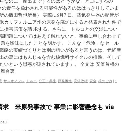
らなのに、輸出までするのはど うかな」と口にするの
ときの責任を負わされる可能性があるのははっきりしていま
の飯田哲也所長） 実際に6月7 日、蒸気発生器の配管が
米カリフォルニア州の原発を廃炉にすると発表された件で
に損害賠償を請 求する。さらに、トルコとの交渉につい
場問題についてはあえて触れないと、事前に申し合わせて
 題を曖昧にしたことを明かす。 こんな「危険」なセール
戦略の実績づくりとは別の狙いがあると言うのは、元経産
出の裏にはもんじゅを含む核燃料サイクルの推進、そして
たいという思惑が隠されています」。 全文は 安倍首相の
な舞台裏
策
,
サンオノフレ
,
トルコ
,
公正・共生
,
原発推進
,
安倍政権
,
安全
,
核のごみ
|
1
求 米原発事故で 事業に影響懸念も via
epaul