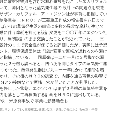
月に放射性物質を含む水漏れ事故を起こした米カリフォル
いて、原因となった蒸気発生器の 設計上の問題点を製造
サザン・カリフォルニア・エジソン社が事前に把握してい
制委員会 （ＮＲＣ）が三菱重工作成の報告書を八日まで
ばかりの蒸気発生器の細管に多数の異常な摩耗が生じて
動に伴う摩耗を抑える設計変更を二〇〇五年にエジソン社
り、当初設計のまま交換したことが記されていた。 三
設計のままで安全性が保てると評価したが、実際には予想
ント。環境保護団体は「設計変更で運転が遅れるのを避け
と指摘している。 同原発は一二年一月に３号機で水漏
った２号機も調べると、四つある同じタイプの蒸気発生器
見つかった。蒸気発生器は〇九～一一年にかけて細管を増
かり。その後のＮＲＣの調査で、内部を通る蒸気の影響で
る部分との接触などで摩耗し穴が開いたことが判明した。
を停止した状態。エジソン社はまず２号機の蒸気発生器を
力を落として再稼働する計画をＮＲＣに提出している。
請求 米原発事故で 事業に影響懸念も
策
,
サンオノフレ
,
三菱重工
,
健康
,
公正・共生
,
労働における公正・平等
|