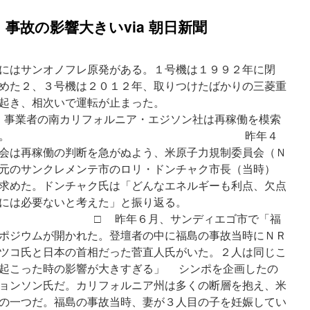
事故の影響大きいvia 朝日新聞
にはサンオノフレ原発がある。１号機は１９９２年に閉
めた２、３号機は２０１２年、取りつけたばかりの三菱重
不具合が起き、相次いで運転が止まった。
リフォルニア・エジソン社は再稼働を模索
の反対は強かった。 昨年４
会は再稼働の判断を急がぬよう、米原子力規制委員会（Ｎ
元のサンクレメンテ市のロリ・ドンチャク市長（当時）
求めた。ドンチャク氏は「どんなエネルギーも利点、欠点
には必要ないと考えた」と振り返る。
６月、サンディエゴ市で「福
ポジウムが開かれた。登壇者の中に福島の事故当時にＮＲ
ツコ氏と日本の首相だった菅直人氏がいた。２人は同じこ
起こった時の影響が大きすぎる」 シンポを企画したの
ョンソン氏だ。カリフォルニア州は多くの断層を抱え、米
の一つだ。福島の事故当時、妻が３人目の子を妊娠してい