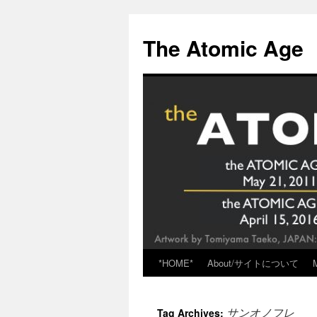
Skip
to
The Atomic Age
content
*HOME*
About/サイトについて
サンオノフレ
Tag Archives: