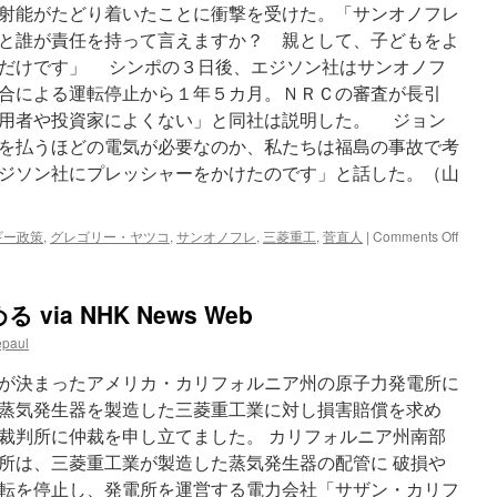
射能がたどり着いたことに衝撃を受けた。「サンオノフレ
と誰が責任を持って言えますか？ 親として、子どもをよ
だけです」 シンポの３日後、エジソン社はサンオノフ
合による運転停止から１年５カ月。ＮＲＣの審査が長引
用者や投資家によくない」と同社は説明した。 ジョン
を払うほどの電気が必要なのか、私たちは福島の事故で考
ジソン社にプレッシャーをかけたのです」と話した。（山
on
ギー政策
,
グレゴリー・ヤツコ
,
サンオノフレ
,
三菱重工
,
菅直人
|
Comments Off
曲
が
り
ia NHK News Web
角
の
epaul
原
発
が決まったアメリカ・カリフォルニア州の原子力発電所に
大
蒸気発生器を製造した三菱重工業に対し損害賠償を求め
国
裁判所に仲裁を申し立てました。 カリフォルニア州南部
３
事
所は、三菱重工業が製造した蒸気発生器の配管に 破損や
故
転を停止し、発電所を運営する電力会社「サザン・カリフ
の