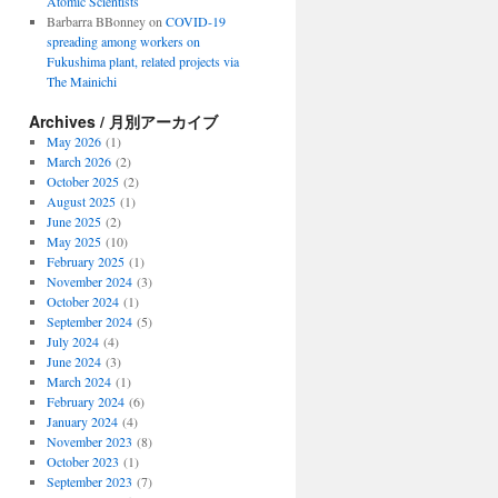
Atomic Scientists
Barbarra BBonney
on
COVID-19
spreading among workers on
Fukushima plant, related projects via
The Mainichi
Archives / 月別アーカイブ
May 2026
(1)
March 2026
(2)
October 2025
(2)
August 2025
(1)
June 2025
(2)
May 2025
(10)
February 2025
(1)
November 2024
(3)
October 2024
(1)
September 2024
(5)
July 2024
(4)
June 2024
(3)
March 2024
(1)
February 2024
(6)
January 2024
(4)
November 2023
(8)
October 2023
(1)
September 2023
(7)