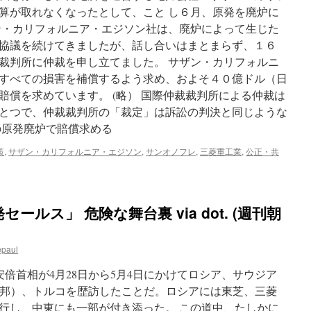
算が取れなくなったとして、こと し６月、原発を廃炉に
影
響
ン・カリフォルニア・エジソン社は、廃炉によって生じた
大
協議を続けてきましたが、話し合いはまとまらず、１６
き
裁判所に仲裁を申し立てました。 サザン・カリフォルニ
い
via
すべての損害を補償するよう求め、およそ４０億ドル（日
朝
賠償を求めています。 (略） 国際仲裁裁判所による仲裁は
日
とつで、仲裁裁判所の「裁定」は訴訟の判決と同じような
新
聞
の原発廃炉で賠償求める
策
,
サザン・カリフォルニア・エジソン
,
サンオノフレ
,
三菱重工業
,
公正・共
ルス」 危険な舞台裏 via dot. (週刊朝
epaul
倍首相が4月28日から5月4日にかけてロシア、サウジア
連邦）、トルコを歴訪したことだ。ロシアには東芝、三菱
同行し、中東にも一部が付き添った。 この道中、たしかに