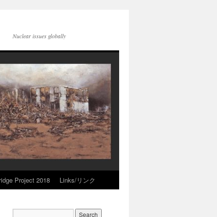
Nuclear issues globally
idge Project 2018
Links/リンク