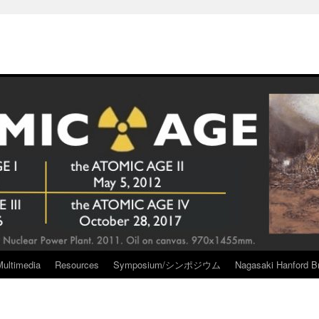
Multimedia
Resources
Symposium/シンポジウム
Nagasaki Hanford Br