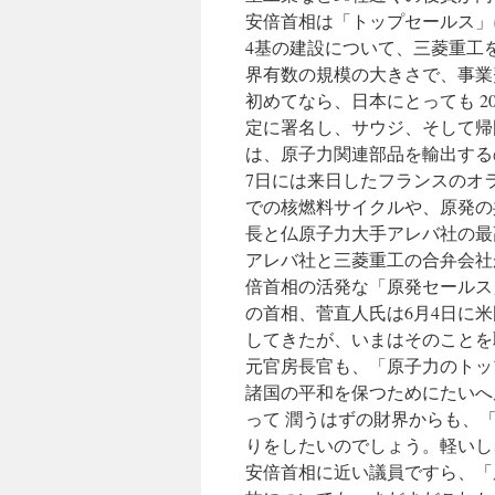
る
安倍首相は「トップセールス」
via
NHK
4基の建設について、三菱重工
News
界有数の規模の大きさで、事業
Web
初めてなら、日本にとっても 2
定に署名し、サウジ、そして帰
は、原子力関連部品を輸出する
7日には来日したフランスのオ
での核燃料サイクルや、原発の
長と仏原子力大手アレバ社の最
アレバ社と三菱重工の合弁会社
倍首相の活発な「原発セールス
の首相、菅直人氏は6月4日に米
してきたが、いまはそのことを
元官房長官も、「原子力のトッ
諸国の平和を保つためにたいへ
って 潤うはずの財界からも、
りをしたいのでしょう。軽いし
安倍首相に近い議員ですら、「