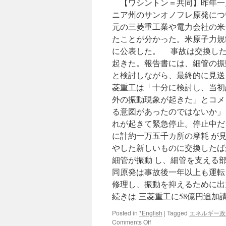
【ワシントン＝共同】昨年一
ニア州のサンオノフレ原発につ
元の三菱重工業や電力会社の米
たことが分かった。米原子力規
に公表した。 事故は交換した
起きた。報告書には、細管の振
と検討しながら、最終的に見送
菱重工は「十分に検討し、当初
外の振動現象が起きた」とコメ
る意図があったのではないか」
れが起きて緊急停止。停止中だ
に計約一万五千カ所の摩耗 が
やした新しいものに交換したば
細管が振動 し、細管を支え
同原発は事故後一年以上も運転
修理し、振動を抑えるために出
続きは 三菱重工に58億円追加
Posted in
*English
|
Tagged
エネルギー政
on
Comments Off