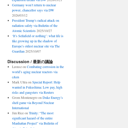
Germany won’t return to nuclear
power, chancellor says via DW
2026/03/12
President Trump’s radical attack on
radiation safety via Bulletin of the
Atomic Scientists
2025/10/27
‘It’s Sellafield or nothing’: what life is
like growing up in the shadow of
Europe’s oldest nuclear site via The
Guardian
2025/10/07
Discussion / 最新の議論
Leonsz
on
Combating corrosion in the
world’s aging nuclear reactors via
c&en
Mark Ultra
on
Special Report: Help
wanted in Fukushima: Low pay, high
risks and gangsters via Reuters
Grom Montenegro
on
Duke Energy’s
shell game via Beyond Nuclear
International
Jim Rice
on
Trinity: “The most
significant hazard of the entire
Manhattan Project” via Bulletin of