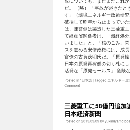
故についても、まだまだこれか
だ。 （略） 「事故が起きた
す」（環境エネルギー政策研究所
破損して昨年から止まっていた
は、運営側は製造した三菱重工
て経産省関係者は、「最終処分
いました」と、「核のごみ」問
スを進める安倍政権には、成長
官僚の古賀茂明氏だ。「原発輸
日本の原発再稼働の切り札にし
活発な「原発セールス」 危険
Posted in
*日本語
|
Tagged
エネルギー政
Comment
三菱重工に58億円追加請
日本経済新聞
Posted on
2013/03/09
by
yukimiyamotod