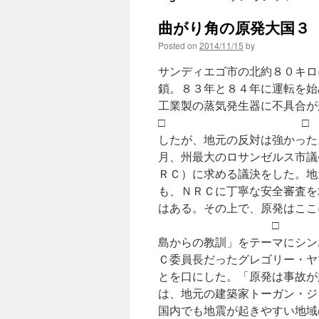
曲がり角の原発大国３ 
Posted on
2014/11/15
by
サンディエゴ市の北約８０キロ
鎖。８３年と８４年に運転を始
工業製の蒸気発生器に
□ □ 事業者の南カ
したが、地元
月、州最大のロサンゼルス市議
ＲＣ）に求める議決をした。地
も、ＮＲＣに丁寧な安全審査を
はある。その上で、原発はここ
□ □ 昨年
島からの教訓」をテーマにシン
Ｃ委員長だったグレゴリー・ヤ
とを口にした。「原発は事故が
は、地元の建築家トーガン・ジ
国内でも地震が起きやすい地域