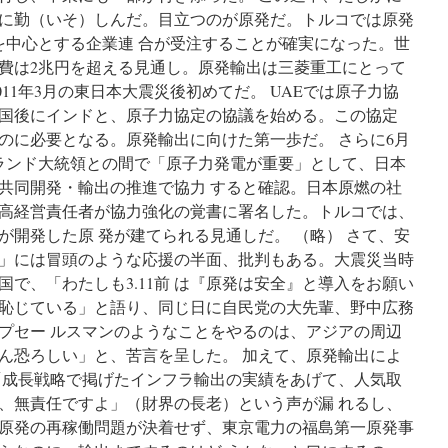
に勤（いそ）しんだ。目立つのが原発だ。トルコでは原発
を中心とする企業連 合が受注することが確実になった。世
費は2兆円を超える見通し。原発輸出は三菱重工にとって
011年3月の東日本大震災後初めてだ。 UAEでは原子力協
国後にインドと、原子力協定の協議を始める。この協定
のに必要となる。原発輸出に向けた第一歩だ。 さらに6月
ランド大統領との間で「原子力発電が重要」として、日本
共同開発・輸出の推進で協力 すると確認。日本原燃の社
高経営責任者が協力強化の覚書に署名した。トルコでは、
が開発した原 発が建てられる見通しだ。 （略） さて、安
」には冒頭のような応援の半面、批判もある。大震災当時
国で、「わたしも3.11前 は『原発は安全』と導入をお願い
恥じている」と語り、同じ日に自民党の大先輩、野中広務
プセー ルスマンのようなことをやるのは、アジアの周辺
ん恐ろしい」と、苦言を呈した。 加えて、原発輸出によ
「成長戦略で掲げたインフラ輸出の実績をあげて、人気取
、無責任ですよ」（財界の長老）という声が漏 れるし、
原発の再稼働問題が決着せず、東京電力の福島第一原発事