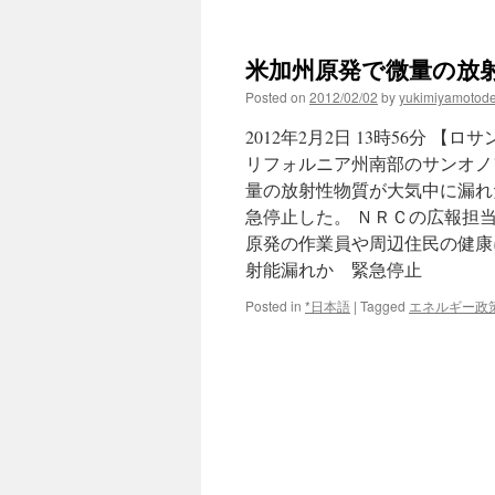
三
菱
重
米加州原発で微量の放射
工
に
Posted on
2012/02/02
by
yukimiyamotod
58
億
2012年2月2日 13時56分
円
リフォルニア州南部のサンオノ
追
量の放射性物質が大気中に漏れ
加
請
急停止した。 ＮＲＣの広報担
求
原発の作業員や周辺住民の健康
米
射能漏れか 緊急停止
原
発
Posted in
*日本語
|
Tagged
エネルギー政
事
故
で
事
業
に
影
響
懸
念