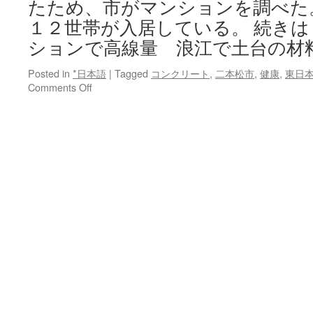
たため、市がマンションを調べた
Online
１２世帯が入居している。 続き
ションで高線量 浪江で土台の材
Posted in
*日本語
|
Tagged
コンクリート
,
二本松市
,
健康
,
東日
on
Comments Off
二
本
松
の
新
築
マ
ン
シ
ョ
ン
で
高
線
量
浪