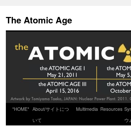
Skip
to
The Atomic Age
content
*HOME*
About/サイトにつ
Multimedia
Resources
Sy
いて
ウ