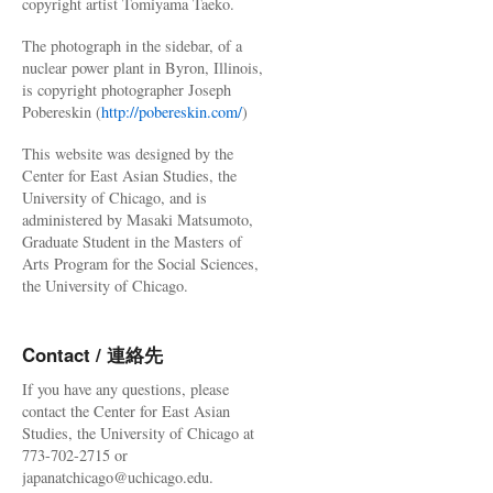
copyright artist Tomiyama Taeko.
The photograph in the sidebar, of a
nuclear power plant in Byron, Illinois,
is copyright photographer Joseph
Pobereskin (
http://pobereskin.com/
)
This website was designed by the
Center for East Asian Studies, the
University of Chicago, and is
administered by Masaki Matsumoto,
Graduate Student in the Masters of
Arts Program for the Social Sciences,
the University of Chicago.
Contact / 連絡先
If you have any questions, please
contact the Center for East Asian
Studies, the University of Chicago at
773-702-2715 or
japanatchicago@uchicago.edu.