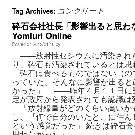
コンクリート
Tag Archives:
砕石会社社長「影響出ると思わな
Yomiuri Online
Posted on
2012/01/16
by
――放射性セシウムに汚染され
り、砕石も汚染されているとは
「砕石は食べるものではない（の
っていた。そんなに影響が出ると
かった」 ――昨年４月１１日に
定が政府から発表されても認識は
「放射線量がどのくらい高いか
し、『何で自分のいたとこに住ん
という感覚だった」 続きは砕石
思わなかった」