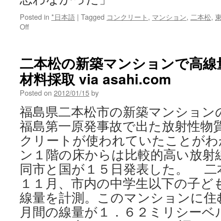
Posted in
*日本語
|
Tagged
コンクリート
,
マンション
,
二本松
,
on
Off
砕
石
会
二本松の新築マンションで高線
社
材料採取 via asahi.com
社
長
Posted on
2012/01/15
by
「影
響
福島県二本松市の新築マンション
出
福島第一原発事故で出た放射性物
る
と
クリートが使われていたことがわ
思
ン１階の床からは比較的高い放射
わ
な
同市と国が１５日発表した。 二
か
１１月、市内の中学生以下の子ど
っ
た」
線量を計測。このマンションに住
via
月間の線量が１．６２ミリシーベ
Yomiuri