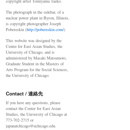
copyright artist Tomiyama Taeko.
The photograph in the sidebar, of a
nuclear power plant in Byron, Illinois,
is copyright photographer Joseph
Pobereskin (
http://pobereskin.com/
)
This website was designed by the
Center for East Asian Studies, the
University of Chicago, and is
administered by Masaki Matsumoto,
Graduate Student in the Masters of
Arts Program for the Social Sciences,
the University of Chicago.
Contact / 連絡先
If you have any questions, please
contact the Center for East Asian
Studies, the University of Chicago at
773-702-2715 or
japanatchicago@uchicago.edu.