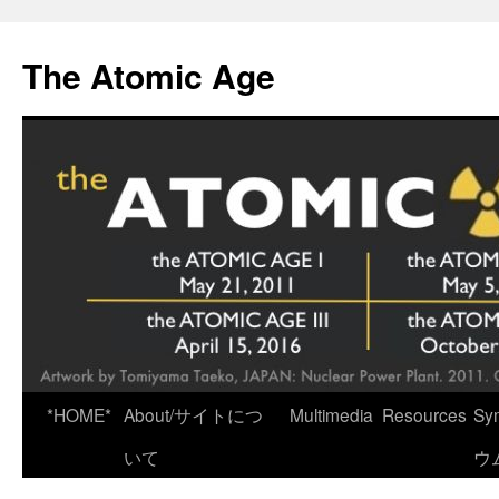
Skip
to
The Atomic Age
content
*HOME*
About/サイトにつ
Multimedia
Resources
Sy
いて
ウ