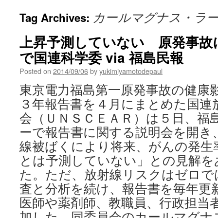
カールマグナス・ラ
Tag Archives:
上昇予測していない 原発事故
で国連科学委 via 福島民報
Posted on
2014/09/06
by
yukimiyamotodepaul
東京電力福島第一原発事故の健康
３年報告書を４月にまとめた国連
会（ＵＮＳＣＥＡＲ）は５日、福島
ーで報告書に関する説明会を開き
線被ばくにより将来、がんの発生
とは予測していない」との見解を
た。ただ、放射線リスクはゼロで
査と分析を続け、報告書を毎年更
医師や薬剤師、教職員、行政担当
加した。同委員会のカールマグナ