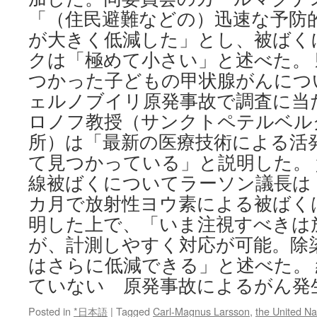
「（住民避難などの）迅速な予防
が大きく低減した」とし、被ばく
クは「極めて小さい」と述べた。
つかった子どもの甲状腺がんにつ
ェルノブイリ原発事故で調査に当
ロノフ教授（サンクトペテルベル
所）は「最新の医療技術による活
て見つかっている」と説明した。
線被ばくについてラーソン議長は
カ月で放射性ヨウ素による被ばく
明した上で、「いま注視すべきは
が、計測しやすく対応が可能。除
はさらに低減できる」と述べた。
ていない 原発事故によるがん発
Posted in
*日本語
|
Tagged
Carl-Magnus Larsson
,
the United Na