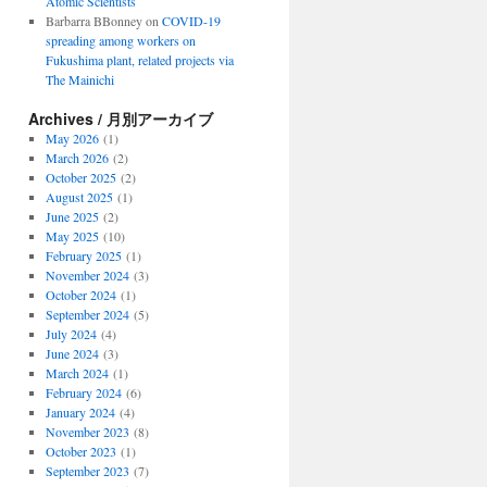
Atomic Scientists
Barbarra BBonney
on
COVID-19
spreading among workers on
Fukushima plant, related projects via
The Mainichi
Archives / 月別アーカイブ
May 2026
(1)
March 2026
(2)
October 2025
(2)
August 2025
(1)
June 2025
(2)
May 2025
(10)
February 2025
(1)
November 2024
(3)
October 2024
(1)
September 2024
(5)
July 2024
(4)
June 2024
(3)
March 2024
(1)
February 2024
(6)
January 2024
(4)
November 2023
(8)
October 2023
(1)
September 2023
(7)