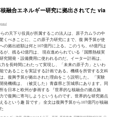
が核融合エネルギー研究に拠出されてた via
epaul
からの天下り役員が所属するこの法人は、原子力ムラの中
驚くべきことに、この原子力研究にまで、復 興予算が使
の拠出総額は何と107億円に上る。このうち、65億円は
るが、残る42億円は、 現在進められている「国際熱核実
研究開発・設備費用に使われるのだ。イーター計画は、
融合出力を長時間にわたって実現し、「未来の原子力」といわ
能であることを実証する計画である。機構を所管する文科
は、復興予算が拠出された理由をこう説明した。 「実験
開発機構は、（被災した）青森県と茨城県にあります。同
所を日本と欧州が参画する 『世界的な核融合の拠点施
力で復興に寄与しようというものです。世界的な研究拠点
るという趣 旨です」 全文は復興予算から107億円が核融
た
エネルギー政策
,
労働における公正・平等
,
原発推進
,
国際熱核実験炉計画
,
日