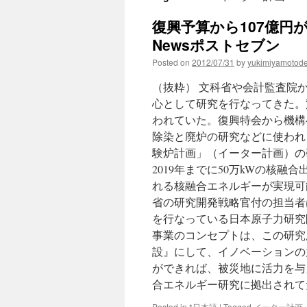
復興予算から107億円
Newsポストセブン
Posted on
2012/07/31
by
yukimiyamotod
（抜粋） 文科省や会計監査院
心として研究を行なってきた。
われていた。復興特会から機構へ
除染と廃炉の研究などに使われ
験炉計画」（イーター計画）の
2019年までに50万kWの核
れる核融合エネルギーが実現可
省の研究開発戦略官付の担当者
を行なっている日本原子力研究
事業のコンセプトは、この研究
設』にして、イノベーションの
ができれば、被災地に活力を与え
合エネルギー研究に拠出されて
Posted in
*日本語
|
Tagged
イーター計画
,