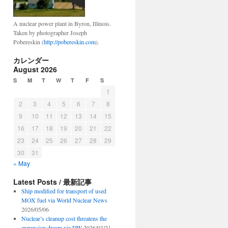
A nuclear power plant in Byron, Illinois.
Taken by photographer Joseph
Pobereskin (
http://pobereskin.com
).
カレンダー
August 2026
S
M
T
W
T
F
S
1
2
3
4
5
6
7
8
9
10
11
12
13
14
15
16
17
18
19
20
21
22
23
24
25
26
27
28
29
30
31
« May
Latest Posts / 最新記事
Ship modified for transport of used
MOX fuel via World Nuclear News
2026/05/06
Nuclear’s cleanup cost threatens the
expansion dream via DW
2026/03/21