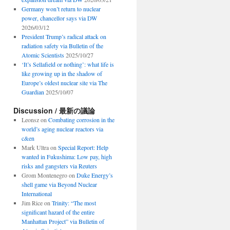
Germany won’t return to nuclear
power, chancellor says via DW
2026/03/12
President Trump’s radical attack on
radiation safety via Bulletin of the
Atomic Scientists
2025/10/27
‘It’s Sellafield or nothing’: what life is
like growing up in the shadow of
Europe’s oldest nuclear site via The
Guardian
2025/10/07
Discussion / 最新の議論
Leonsz
on
Combating corrosion in the
world’s aging nuclear reactors via
c&en
Mark Ultra
on
Special Report: Help
wanted in Fukushima: Low pay, high
risks and gangsters via Reuters
Grom Montenegro
on
Duke Energy’s
shell game via Beyond Nuclear
International
Jim Rice
on
Trinity: “The most
significant hazard of the entire
Manhattan Project” via Bulletin of