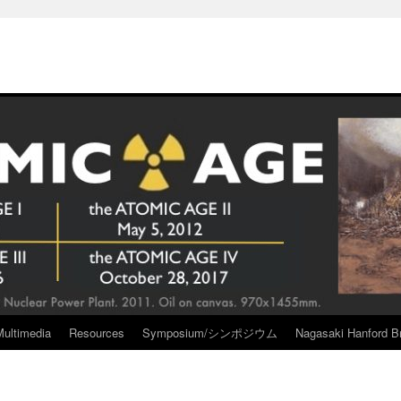
Multimedia
Resources
Symposium/シンポジウム
Nagasaki Hanford Br