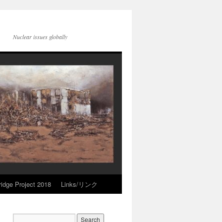
Nuclear issues globally
idge Project 2018
Links/リンク