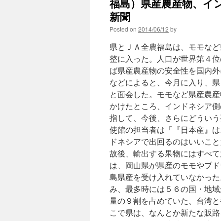
福島）県産農産物、イン
新聞
Posted on
2014/06/12
by
県とＪＡ全農福島は、モモなど
整に入った。人口が世界第４位
ば県産農産物の安全性を国内外
などによると、今月に入り、県
と面会した。モモなど県産農産
かけたところ、インドネシア側
指して、今後、さらにどういう
使館の担当者は「『日本産』は
ドネシアで出回るのはいいこと
故後、輸出する果物にはすべて
は、岡山県が県産のモモやブド
島県産を受け入れていなかった
み、最多時には５６の国・地域
量の９割を占めていた、台湾と
こで県は、なんとか新たな販路