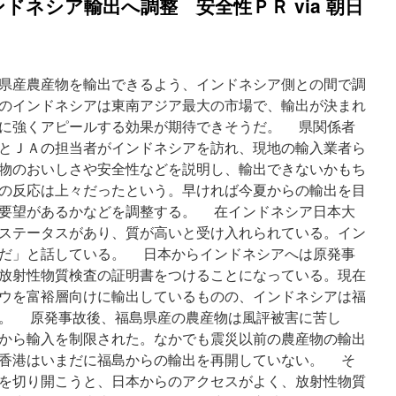
ドネシア輸出へ調整 安全性ＰＲ via 朝日
県産農産物を輸出できるよう、インドネシア側との間で調
のインドネシアは東南アジア最大の市場で、輸出が決まれ
に強くアピールする効果が期待できそうだ。 県関係者
とＪＡの担当者がインドネシアを訪れ、現地の輸入業者ら
物のおいしさや安全性などを説明し、輸出できないかもち
の反応は上々だったという。早ければ今夏からの輸出を目
要望があるかなどを調整する。 在インドネシア日本大
ステータスがあり、質が高いと受け入れられている。イン
だ」と話している。 日本からインドネシアへは原発事
放射性物質検査の証明書をつけることになっている。現在
ウを富裕層向けに輸出しているものの、インドネシアは福
。 原発事故後、福島県産の農産物は風評被害に苦し
から輸入を制限された。なかでも震災以前の農産物の輸出
香港はいまだに福島からの輸出を再開していない。 そ
を切り開こうと、日本からのアクセスがよく、放射性物質