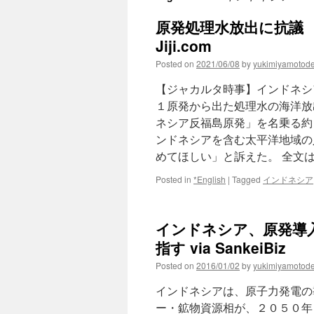
原発処理水放出に抗議 
Jiji.com
Posted on
2021/06/08
by
yukimiyamotod
【ジャカルタ時事】インドネシ
１原発から出た処理水の海洋放
ネシア反福島原発」を名乗る約
ンドネシアを含む太平洋地域の
めてほしい」と訴えた。 全文
Posted in
*English
|
Tagged
インドネシア
インドネシア、原発導
指す via SankeiBiz
Posted on
2016/01/02
by
yukimiyamotod
インドネシアは、原子力発電の
ー・鉱物資源相が、２０５０年