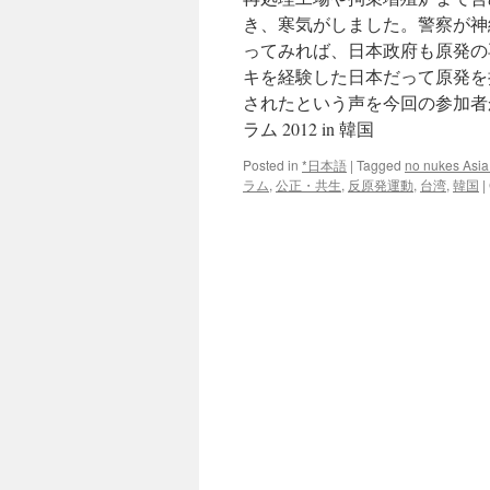
き、寒気がしました。警察が神
ってみれば、日本政府も原発の
キを経験した日本だって原発を
されたという声を今回の参加者
ラム 2012 in 韓国
Posted in
*日本語
|
Tagged
no nukes Asia
ラム
,
公正・共生
,
反原発運動
,
台湾
,
韓国
|