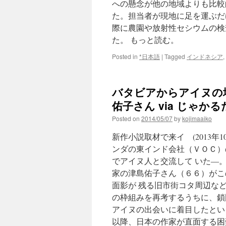
への懸念が他の地域よりも比較
た。担当者が現地に足を運ぶだ
際に農園や放射性セシウムの検
た。 もっと読む。
Posted in
*日本語
|
Tagged
インドネシア
,
バタビアからアイヌの
佑子さん via じゃか
Posted on
2014/05/07
by
kojimaaiko
新作小説取材で来イ (2013年
ンダの東インド会社（ＶＯＣ）
でアイヌ人と交流して いた―
家の津島佑子さん（６６）がこ
面影が 残る旧市街コタ周辺な
の枠組みを再考するうちに、鎖
アイヌの出会いに着目したとい
以降、日本の作家が直面する困