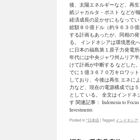
後、太陽エネルギーなど、再生
紙ジャカルタ・ポスト などが
経済成長の足かせにもなってい
総額８０億ドル（約９６３０億
する計画もあったが、同相の発
る。 インドネシアは環境悪化
に日本の福島第１原子力発電所
年代には中央ジャワ州ムリア半
けて計画が中断する などした。
でに１億３６７０万キロワット
しており、今後は再生 エネに
力など、現在の電源構成では５
として いる。 全文はインド
す 関連記事： Indonesia to Focus on 
Investments
Posted in
*日本語
|
Tagged
インドネシア
,