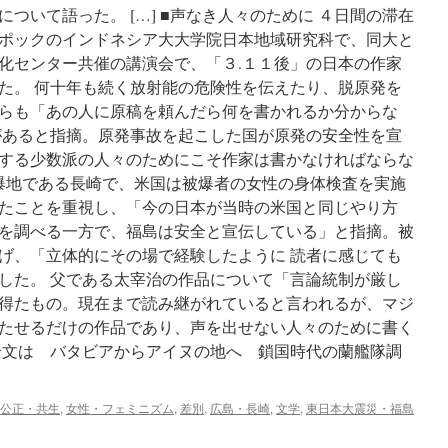
ついて語った。 […] ■声なき人々のために ４日間の滞在
ポックのインドネシア大大学院日本地域研究科で、同大と
化センター共催の講演会で、「３.１１後」の日本の作家
た。 何十年も続く放射能の危険性を伝えたり、脱原発を
らも「あの人に原稿を頼んだら何を書かれるか分からな
があると指摘。原発事故を起こした国が原発の安全性を宣
する少数派の人々のためにこそ作家は書かなければならな
被爆地である長崎で、米国は被爆者の女性の身体検査を実施
たことを重視し、「今の日本が当時の米国と同じやり方
を調べる一方で、福島は安全と宣伝している」と指摘。被
げ、「立体的にその場で経験したように 読者に感じても
した。 父である太宰治の作品について「言論統制が厳し
得たもの。現在まで読み継がれていると言われるが、マジ
たせるだけの作品であり、声を出せない人々のために書く
全文は バタビアからアイヌの地へ 鎖国時代の蘭艦隊調
公正・共生
,
女性・フェミニズム
,
差別
,
広島・長崎
,
文学
,
東日本大震災・福島