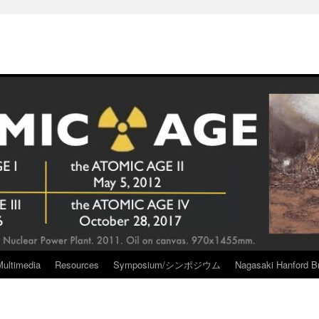
Multimedia
Resources
Symposium/シンポジウム
Nagasaki Hanford Br