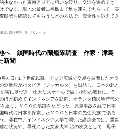
的少なかった東南アジアに狙いを絞り、交渉を進めてき
けでなく、現地の業者に福島まで足を運んでもらって、実
査態勢を確認してもらうなどの方法で、安全性を訴えてき
健康
,
風評被害
,
食
|
1 Comment
地へ 鎖国時代の蘭艦隊調査 作家・津島
るた新聞
10月01日) １７世紀以降、アジア広域で交易を展開したオラ
の測量船がバタビア（ジャカルタ）を出発し、日本の北方
。史実に基づき、壮大なスケールで描く小説の取材に、作
のほど初めてインドネシアを訪問、オランダ植民地時代の
どを巡り、ＶＯＣの痕跡をたどった。原発事故を経て日本
国時代に日本を探索したＶＯＣと日本の先住民族 である
う。滞在中、インドネシア大学で開いた講演会では、震災
難な状況や、早死にした文豪太宰 治の次女として、母子