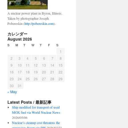
A nuclear power plant in Byron, Illinois.
Taken by photographer Joseph
Pobereskin (
http://pobereskin.com
).
カレンダー
August 2026
S
M
T
W
T
F
S
1
2
3
4
5
6
7
8
9
10
11
12
13
14
15
16
17
18
19
20
21
22
23
24
25
26
27
28
29
30
31
« May
Latest Posts / 最新記事
Ship modified for transport of used
MOX fuel via World Nuclear News
2026/05/06
Nuclear’s cleanup cost threatens the
expansion dream via DW
2026/03/21