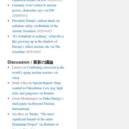
Germany won’t return to nuclear
power, chancellor says via DW
2026/03/12
President Trump’s radical attack on
radiation safety via Bulletin of the
Atomic Scientists
2025/10/27
‘It’s Sellafield or nothing’: what life is
like growing up in the shadow of
Europe’s oldest nuclear site via The
Guardian
2025/10/07
Discussion / 最新の議論
Leonsz
on
Combating corrosion in the
world’s aging nuclear reactors via
c&en
Mark Ultra
on
Special Report: Help
wanted in Fukushima: Low pay, high
risks and gangsters via Reuters
Grom Montenegro
on
Duke Energy’s
shell game via Beyond Nuclear
International
Jim Rice
on
Trinity: “The most
significant hazard of the entire
Manhattan Project” via Bulletin of