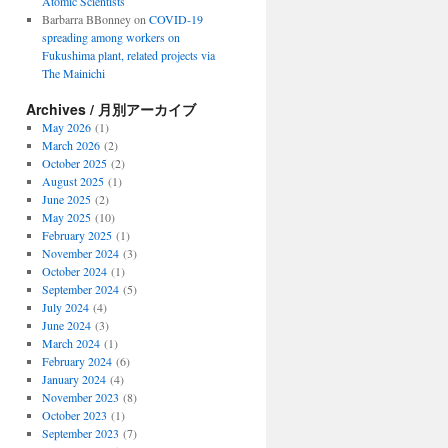
Atomic Scientists
Barbarra BBonney
on
COVID-19
spreading among workers on
Fukushima plant, related projects via
The Mainichi
Archives / 月別アーカイブ
May 2026
(1)
March 2026
(2)
October 2025
(2)
August 2025
(1)
June 2025
(2)
May 2025
(10)
February 2025
(1)
November 2024
(3)
October 2024
(1)
September 2024
(5)
July 2024
(4)
June 2024
(3)
March 2024
(1)
February 2024
(6)
January 2024
(4)
November 2023
(8)
October 2023
(1)
September 2023
(7)