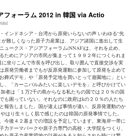
ラム 2012 in 韓国 via Actio
epaul
・インドネシア・台湾から原発いらないの声 いわゆる“先
とが難しくなった原子力産業は、アジア諸国に進出して生
ュークス・アジアフォーラム(NNAF)は、それを止め、
るためにアジアの市民が集まって１９９２年につくられま
が道に坐りこんで市長を呼び出し、取り囲んで直接交渉を実
は原発労働者までもが反原発運動に参加して原発を止めて
お葬式デモ」や「原発予定地を買いとって遊園地に」とい
し、「カーニバルみたいに楽しいデモを」と呼びかけてい
参加者は「１万2千の島からなる私たちの国では２０％の国
でも困っていない。それなのに政府はkの２０％の人たち
と報告しました。国が違えば事情が違い、反原発運動のか
、やはり生々しく肌で感じたのは韓国の原発事情でした。
、今後４２基までの増設を予定しています。東海岸一帯に
子力テーマパークや原子力専門の高校・大学院をつくり、
めた原子力産業団地の計画があると知らされた時には驚