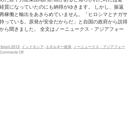
経質になっていたのにも納得がゆきます。 しかし、振返
再稼働と輸出をあきらめていません。「ヒロシマとナガサ
持っている。原発が安全だからだ」と自国の政府から説得
から聞きました。 全文はノーニュークス・アジアフォー
 forum 2012
,
インドネシア
,
エネルギー政策
,
ノーニュークス・アジアフォー
on
Comments Off
ノ
ー
ニ
ュ
ー
ク
ス・
ア
ジ
ア
フ
ォ
ー
ラ
ム