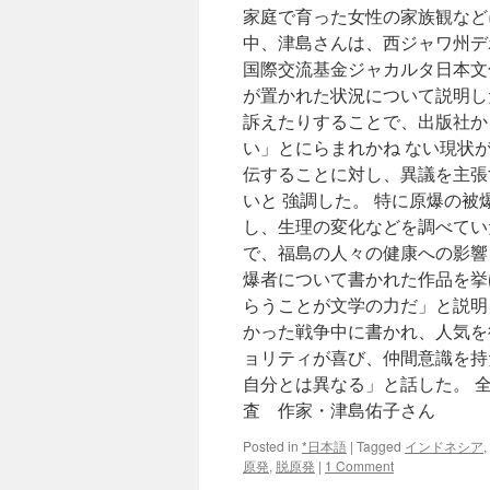
家庭で育った女性の家族観などに
中、津島さんは、西ジャワ州デ
国際交流基金ジャカルタ日本文
が置かれた状況について説明し
訴えたりすることで、出版社か
い」とにらまれかね ない現状
伝することに対し、異議を主張
いと 強調した。 特に原爆の
し、生理の変化などを調べてい
で、福島の人々の健康への影響
爆者について書かれた作品を挙
らうことが文学の力だ」と説明
かった戦争中に書かれ、人気を
ョリティが喜び、仲間意識を持
自分とは異なる」と話した。 
査 作家・津島佑子さん
Posted in
*日本語
|
Tagged
インドネシア
,
原発
,
脱原発
|
1 Comment