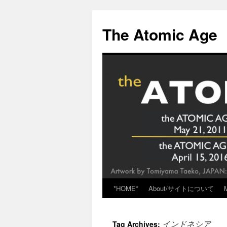
Skip
to
The Atomic Age
content
*HOME*
About/サイトについて
インドネシア
Tag Archives: