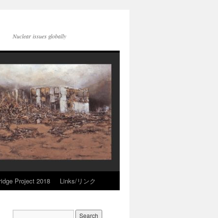
Nuclear issues globally
idge Project 2018
Links/リンク