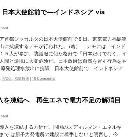
日本大使館前で―インドネシア via
epaul
ア首都ジャカルタの日本大使館前で８日、東京電力福島第
出に抗議するデモが行われた。 (略） デモには「インド
１５人が参加。防護服に似た格好で「日本だけでなく、イ
人間と環境に大変危険だ。日本政府は自然を冒す行為をや
は原発処理水放出に抗議 日本大使館前で―インドネシア
,
汚染水
,
福島原発
|
18 Comments
入を凍結へ 再生エネで電力不足の解消目
epaul
導入を凍結する方針だ。同国のスディルマン・エネルギ
まで は原子力発電所の建設に着手しないと明言し、今