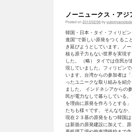
ノーニュークス・アジアフォー
Posted on
2013/02/06
by
yukimiyamotod
韓国・日本・タイ・フィリピン
進国”で新しい原発をつくるこ
き延びようとしています。ノーニ
核も原子力もない世界を実現す
した。 （略） タイでは住民
現していました。フィリピンで
います。台湾からの参加者は「
ったユニークな取り組みを紹介
ました。 インドネシアからの
民が電力なしで暮らしている。
を理由に原発を作ろうとする」
たちも様々です。 そんななか
現在２３基の原発をもつ韓国は
は新規の原発建設に加えて、原
再処理工場や拘束増殖炉まで含