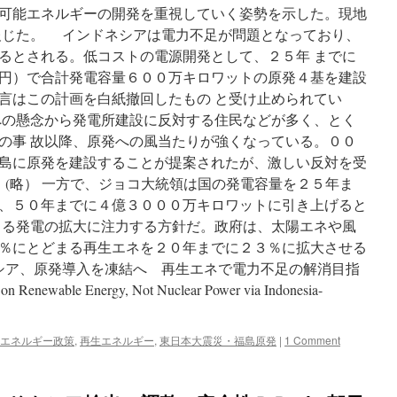
可能エネルギーの開発を重視していく姿勢を示した。現地
報じた。 インドネシアは電力不足が問題となっており、
るとされる。低コストの電源開発として、２５年 までに
円）で合計発電容量６００万キロワットの原発４基を建設
言はこの計画を白紙撤回したもの と受け止められてい
への懸念から発電所建設に反対する住民などが多く、とく
の事 故以降、原発への風当たりが強くなっている。００
島に原発を建設することが提案されたが、激しい反対を受
 (略） 一方で、ジョコ大統領は国の発電容量を２５年ま
、５０年までに４億３０００万キロワットに引き上げると
よる発電の拡大に注力する方針だ。政府は、太陽エネや風
％にとどまる再生エネを２０年までに２３％に拡大させる
ネシア、原発導入を凍結へ 再生エネで電力不足の解消目指
Renewable Energy, Not Nuclear Power via Indonesia-
エネルギー政策
,
再生エネルギー
,
東日本大震災・福島原発
|
1 Comment