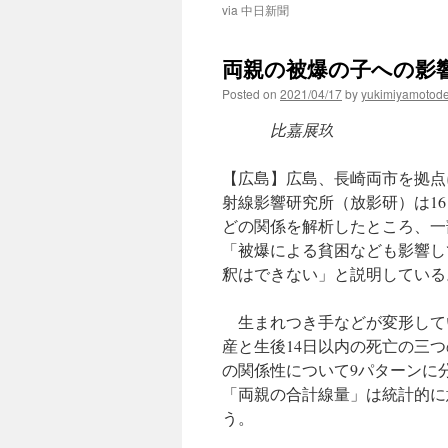
via 中日新聞
両親の被爆の子への影響
Posted on
2021/04/17
by
yukimiyamotod
比嘉展玖
【広島】広島、長崎両市を拠点
射線影響研究所（放影研）は16
どの関係を解析したところ、一
「被爆による貧困なども影響し
釈はできない」と説明している
生まれつき手などが変形して
産と生後14日以内の死亡の三
の関係性について9パターンに
「両親の合計線量」は統計的に
う。