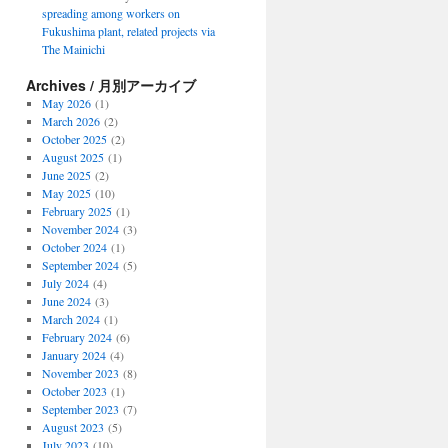
spreading among workers on
Fukushima plant, related projects via
The Mainichi
Archives / 月別アーカイブ
May 2026
(1)
March 2026
(2)
October 2025
(2)
August 2025
(1)
June 2025
(2)
May 2025
(10)
February 2025
(1)
November 2024
(3)
October 2024
(1)
September 2024
(5)
July 2024
(4)
June 2024
(3)
March 2024
(1)
February 2024
(6)
January 2024
(4)
November 2023
(8)
October 2023
(1)
September 2023
(7)
August 2023
(5)
July 2023
(10)