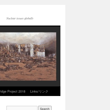
Nuclear issues globally
idge Project 2018
Links/リンク