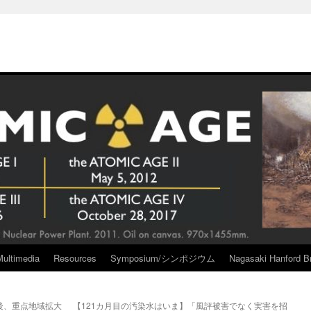
Multimedia
Resources
Symposium/シンポジウム
Nagasaki Hanford Br
後、重点地域拡大
【121カ月目の汚染水はいま】「風評被害でなく実害を招