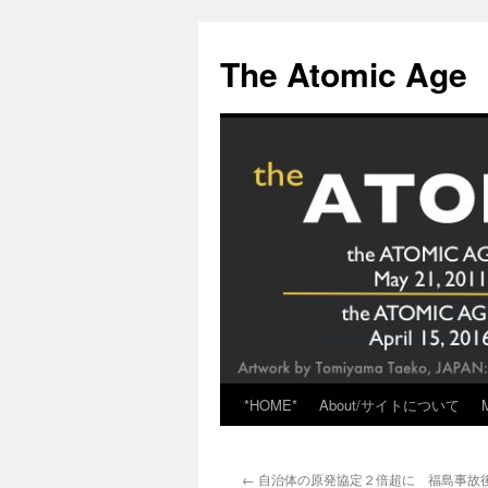
Skip
to
The Atomic Age
content
*HOME*
About/サイトについて
←
自治体の原発協定２倍超に 福島事故