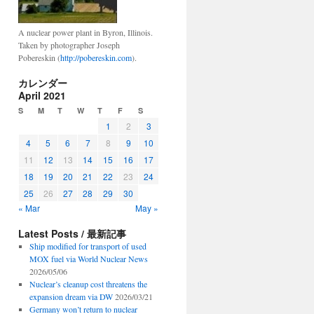
A nuclear power plant in Byron, Illinois.
Taken by photographer Joseph
Pobereskin (
http://pobereskin.com
).
カレンダー
April 2021
S
M
T
W
T
F
S
1
2
3
4
5
6
7
8
9
10
11
12
13
14
15
16
17
18
19
20
21
22
23
24
25
26
27
28
29
30
« Mar
May »
Latest Posts / 最新記事
Ship modified for transport of used
MOX fuel via World Nuclear News
2026/05/06
Nuclear’s cleanup cost threatens the
expansion dream via DW
2026/03/21
Germany won’t return to nuclear