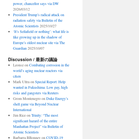
power, chancellor says via DW
2026/03/12
President Trump’s radical attack on
radiation safety via Bulletin of the
Atomic Scientists
2025/10/27
‘It’s Sellafield or nothing’: what life is
like growing up in the shadow of
Europe’s oldest nuclear site via The
Guardian
2025/10/07
Discussion / 最新の議論
Leonsz
on
Combating corrosion in the
world’s aging nuclear reactors via
c&en
Mark Ultra
on
Special Report: Help
wanted in Fukushima: Low pay, high
risks and gangsters via Reuters
Grom Montenegro
on
Duke Energy’s
shell game via Beyond Nuclear
International
Jim Rice
on
Trinity: “The most
significant hazard of the entire
Manhattan Project” via Bulletin of
Atomic Scientists
Barbarra BBonney
on
COVID-19