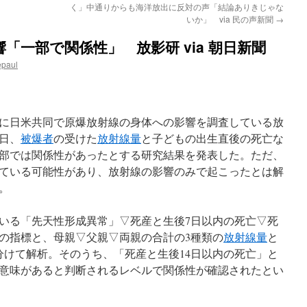
く」中通りからも海洋放出に反対の声「結論ありきじゃな
いか」 via 民の声新聞
→
「一部で関係性」 放影研 via 朝日新聞
epaul
に日米共同で原爆放射線の身体への影響を調査している放
日、
被爆者
の受けた
放射線量
と子どもの出生直後の死亡な
部では関係性があったとする研究結果を発表した。ただ、
ている可能性があり、放射線の影響のみで起こったとは解
。
いる「先天性形成異常」▽死産と生後7日以内の死亡▽死
つの指標と、母親▽父親▽両親の合計の3種類の
放射線量
と
分けて解析。そのうち、「死産と生後14日以内の死亡」と
意味があると判断されるレベルで関係性が確認されたとい