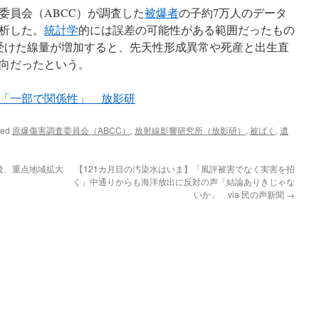
員会（ABCC）が調査した
被爆者
の子約7万人のデータ
析した。
統計学
的には誤差の可能性がある範囲だったもの
受けた線量が増加すると、先天性形成異常や死産と出生直
向だったという。
「一部で関係性」 放影研
ged
原爆傷害調査委員会（ABCC）
,
放射線影響研究所（放影研）
,
被ばく
,
遺
後、重点地域拡大
【121カ月目の汚染水はいま】「風評被害でなく実害を招
く」中通りからも海洋放出に反対の声「結論ありきじゃな
いか」 via 民の声新聞
→