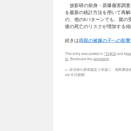
放影研の前身・原爆傷害調査委
を最新の統計方法を用いて再解
の、他の8パターンでも、親の
後の死亡のリスクが増加する傾
続きは
両親の被爆の子への影響
This entry was posted in
*日本語
and tag
伝
. Bookmark the
permalink
.
←
自治体の原発協定２倍超に 福島事故
via 中日新聞