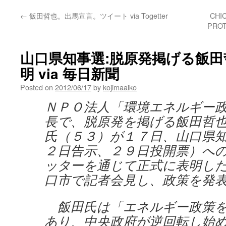
←
飯田哲也。出馬宣言。ツイート via Togetter
CHI
PROT
山口県知事選:脱原発掲げる飯
明 via 毎日新聞
Posted on
2012/06/17
by
kojimaaiko
ＮＰＯ法人「環境エネルギー
長で、脱原発を掲げる飯田哲
氏（５３）が１７日、山口県
２日告示、２９日投開票）へ
ッターを通じて正式に表明し
口市で記者会見し、政策を発
飯田氏は「エネルギー政策を
あり、中央政府が逆回転し始