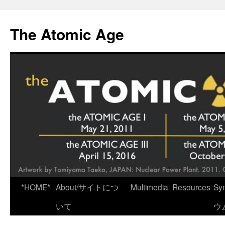
Skip
to
The Atomic Age
content
*HOME*
About/サイトにつ
Multimedia
Resources
Sy
いて
ウ