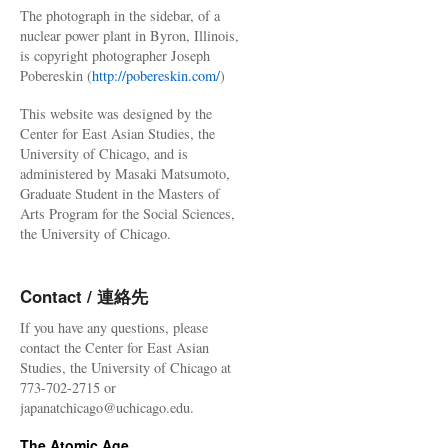
The photograph in the sidebar, of a
nuclear power plant in Byron, Illinois,
is copyright photographer Joseph
Pobereskin (
http://pobereskin.com/
)
This website was designed by the
Center for East Asian Studies, the
University of Chicago, and is
administered by Masaki Matsumoto,
Graduate Student in the Masters of
Arts Program for the Social Sciences,
the University of Chicago.
Contact / 連絡先
If you have any questions, please
contact the Center for East Asian
Studies, the University of Chicago at
773-702-2715 or
japanatchicago@uchicago.edu.
The Atomic Age