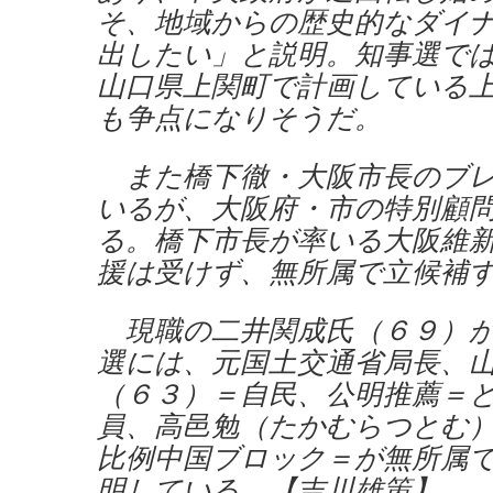
そ、地域からの歴史的なダイ
出したい」と説明。知事選で
山口県上関町で計画している
も争点になりそうだ。
また橋下徹・大阪市長のブレ
いるが、大阪府・市の特別顧
る。橋下市長が率いる大阪維
援は受けず、無所属で立候補
現職の二井関成氏（６９）が
選には、元国土交通省局長、
（６３）＝自民、公明推薦＝
員、高邑勉（たかむらつとむ
比例中国ブロック＝が無所属
明している。【吉川雄策】