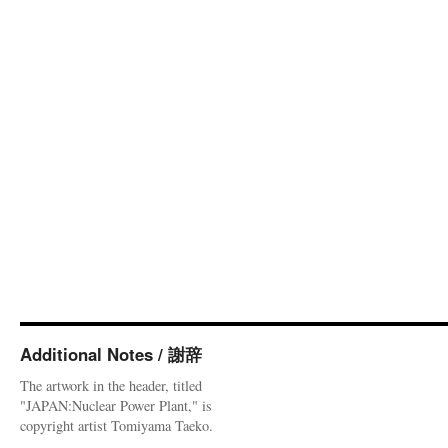
Additional Notes / 謝辞
The artwork in the header, titled
"JAPAN:Nuclear Power Plant," is
copyright artist Tomiyama Taeko.