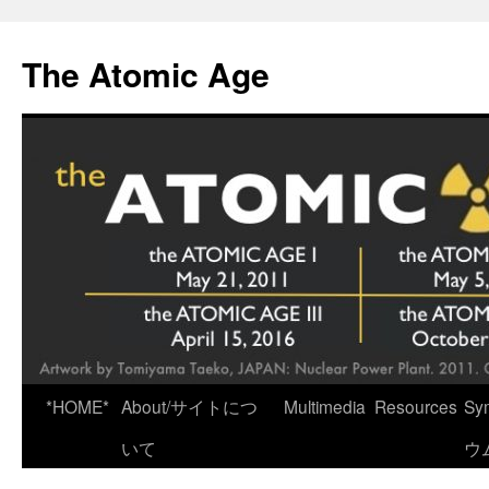
Skip
to
The Atomic Age
content
*HOME*
About/サイトにつ
Multimedia
Resources
Sy
いて
ウ