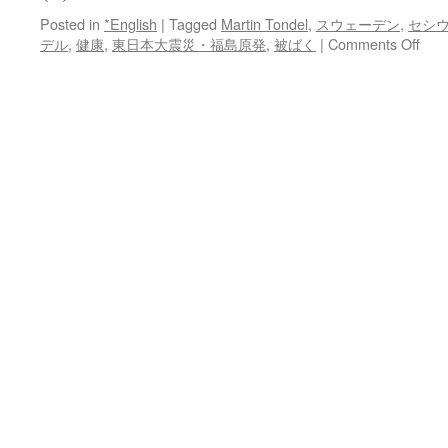
Posted in
*English
|
Tagged
Martin Tondel
,
スウェーデン
,
セシ
on
デル
,
健康
,
東日本大震災・福島原発
,
被ばく
|
Comments Off
土
壌
の
セ
シ
ウ
ム
汚
染
が
強
い
ほ
ど
が
ん
が
増
え
る？