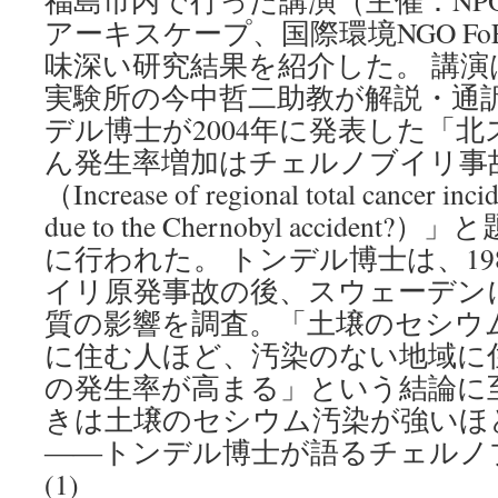
福島市内で行った講演（主催：NP
アーキスケープ、国際環境NGO FoE
味深い研究結果を紹介した。 講演
実験所の今中哲二助教が解説・通
デル博士が2004年に発表した「
ん発生率増加はチェルノブイリ事
（Increase of regional total cancer inc
due to the Chernobyl accide
に行われた。 トンデル博士は、19
イリ原発事故の後、スウェーデン
質の影響を調査。「土壌のセシウ
に住む人ほど、汚染のない地域に
の発生率が高まる」という結論に
きは土壌のセシウム汚染が強いほ
――トンデル博士が語るチェルノ
(1)