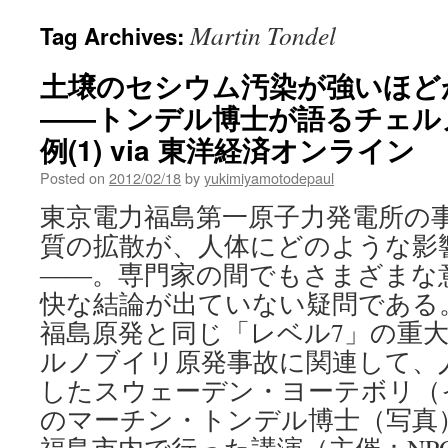
Martin Tondel
Tag Archives:
土壌のセシウム汚染が強いほど
――トンデル博士が語るチェル
例(1) via 東洋経済オンライン
Posted on
2012/02/18
by
yukimiyamotodepaul
東京電力福島第一原子力発電所の
質の拡散が、人体にどのような影
――。専門家の間でもさまざまな
快な結論が出ていない疑問である
福島原発と同じ「レベル7」の重
ルノブイリ原発事故に関連して、
したスウェーデン・ヨーテボリ（
のマーチン・トンデル博士（写真