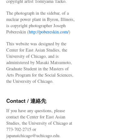
copyright artist Tomiyama Taeko.
The photograph in the sidebar, of a
nuclear power plant in Byron, Illinois,
is copyright photographer Joseph
Pobereskin (
http://pobereskin.com/
)
This website was designed by the
Center for East Asian Studies, the
University of Chicago, and is
administered by Masaki Matsumoto,
Graduate Student in the Masters of
Arts Program for the Social Sciences,
the University of Chicago.
Contact / 連絡先
If you have any questions, please
contact the Center for East Asian
Studies, the University of Chicago at
773-702-2715 or
japanatchicago@uchicago.edu.