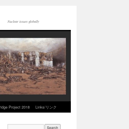
Nuclear issues globally
idge Project 2018
Links/リンク