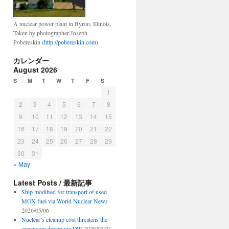
A nuclear power plant in Byron, Illinois.
Taken by photographer Joseph
Pobereskin (
http://pobereskin.com
).
カレンダー
August 2026
S
M
T
W
T
F
S
1
2
3
4
5
6
7
8
9
10
11
12
13
14
15
16
17
18
19
20
21
22
23
24
25
26
27
28
29
30
31
« May
Latest Posts / 最新記事
Ship modified for transport of used
MOX fuel via World Nuclear News
2026/05/06
Nuclear’s cleanup cost threatens the
expansion dream via DW
2026/03/21