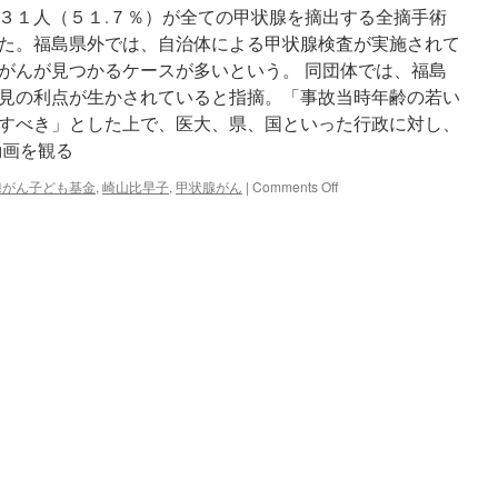
３１人（５１.７％）が全ての甲状腺を摘出する全摘手術
た。福島県外では、自治体による甲状腺検査が実施されて
がんが見つかるケースが多いという。 同団体では、福島
見の利点が生かされていると指摘。「事故当時年齢の若い
視すべき」とした上で、医大、県、国といった行政に対し、
動画を観る
on
腺がん子ども基金
,
崎山比早子
,
甲状腺がん
|
Comments Off
福
島
の
小
児
甲
状
腺
が
ん
で
高
い
再
手