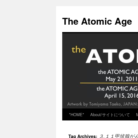
Skip
to
The Atomic Age
content
*HOME*
About/サイトについて
３.１１甲状腺が
Tag Archives: