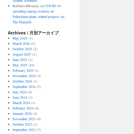
Atomic Scientists
Barbarra BBonney
on
COVID-19
spreading among workers on
Fukushima plant, related projects via
The Mainichi
Archives / 月別アーカイブ
May 2026
(1)
March 2026
(2)
October 2025
(2)
August 2025
(1)
June 2025
(2)
May 2025
(10)
February 2025
(1)
November 2024
(3)
October 2024
(1)
September 2024
(5)
July 2024
(4)
June 2024
(3)
March 2024
(1)
February 2024
(6)
January 2024
(4)
November 2023
(8)
October 2023
(1)
September 2023
(7)