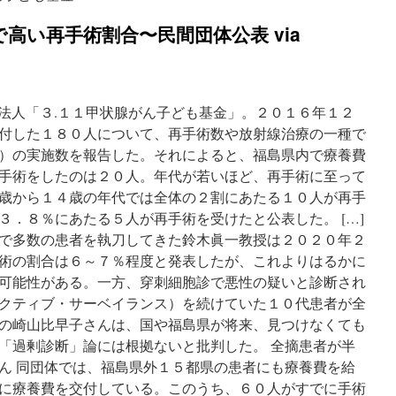
高い再手術割合〜民間団体公表 via
PO法人「３.１１甲状腺がん子ども基金」。２０１６年１２
付した１８０人について、再手術数や放射線治療の一種で
療）の実施数を報告した。それによると、福島県内で療養費
手術をしたのは２０人。年代が若いほど、再手術に至って
歳から１４歳の年代では全体の２割にあたる１０人が再手
３．８％にあたる５人が再手術を受けたと公表した。 […]
で多数の患者を執刀してきた鈴木眞一教授は２０２０年２
術の割合は６～７％程度と発表したが、これよりはるかに
可能性がある。一方、穿刺細胞診で悪性の疑いと診断され
クティブ・サーベイランス）を続けていた１０代患者が全
の崎山比早子さんは、国や福島県が将来、見つけなくても
「過剰診断」論には根拠ないと批判した。 全摘患者が半
ん 同団体では、福島県外１５都県の患者にも療養費を給
に療養費を交付している。このうち、６０人がすでに手術