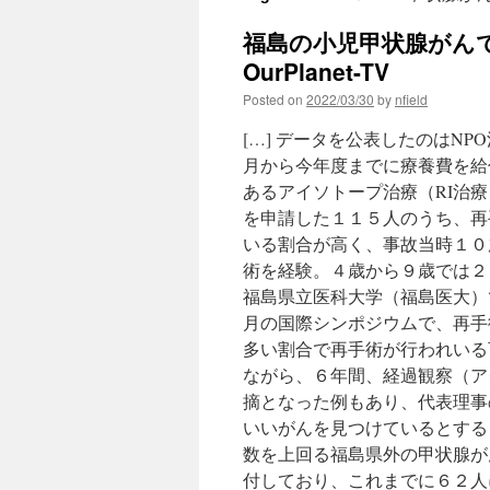
福島の小児甲状腺がんで
OurPlanet-TV
Posted on
2022/03/30
by
nfield
[…] データを公表したのはN
月から今年度までに療養費を給
あるアイソトープ治療（RI治
を申請した１１５人のうち、再
いる割合が高く、事故当時１０
術を経験。４歳から９歳では２
福島県立医科大学（福島医大）
月の国際シンポジウムで、再手
多い割合で再手術が行われいる
ながら、６年間、経過観察（ア
摘となった例もあり、代表理事
いいがんを見つけているとする
数を上回る福島県外の甲状腺が
付しており、これまでに６２人