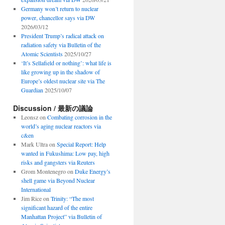
Germany won’t return to nuclear
power, chancellor says via DW
2026/03/12
President Trump’s radical attack on
radiation safety via Bulletin of the
Atomic Scientists
2025/10/27
‘It’s Sellafield or nothing’: what life is
like growing up in the shadow of
Europe’s oldest nuclear site via The
Guardian
2025/10/07
Discussion / 最新の議論
Leonsz
on
Combating corrosion in the
world’s aging nuclear reactors via
c&en
Mark Ultra
on
Special Report: Help
wanted in Fukushima: Low pay, high
risks and gangsters via Reuters
Grom Montenegro
on
Duke Energy’s
shell game via Beyond Nuclear
International
Jim Rice
on
Trinity: “The most
significant hazard of the entire
Manhattan Project” via Bulletin of