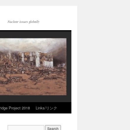
Nuclear issues globally
idge Project 2018
Links/リンク