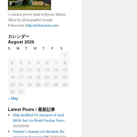
A nuclear power plant in Byron, Illinois.
Taken by photographer Joseph
Pobereskin (
http://pobereskin.com
).
カレンダー
August 2026
S
M
T
W
T
F
S
1
2
3
4
5
6
7
8
9
10
11
12
13
14
15
16
17
18
19
20
21
22
23
24
25
26
27
28
29
30
31
« May
Latest Posts / 最新記事
Ship modified for transport of used
MOX fuel via World Nuclear News
2026/05/06
Nuclear’s cleanup cost threatens the
expansion dream via DW
2026/03/21