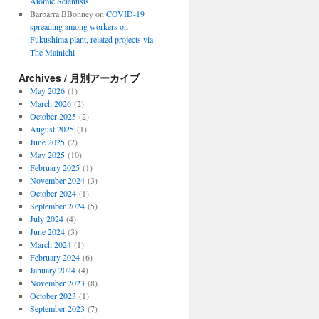
Atomic Scientists
Barbarra BBonney
on
COVID-19
spreading among workers on
Fukushima plant, related projects via
The Mainichi
Archives / 月別アーカイブ
May 2026
(1)
March 2026
(2)
October 2025
(2)
August 2025
(1)
June 2025
(2)
May 2025
(10)
February 2025
(1)
November 2024
(3)
October 2024
(1)
September 2024
(5)
July 2024
(4)
June 2024
(3)
March 2024
(1)
February 2024
(6)
January 2024
(4)
November 2023
(8)
October 2023
(1)
September 2023
(7)