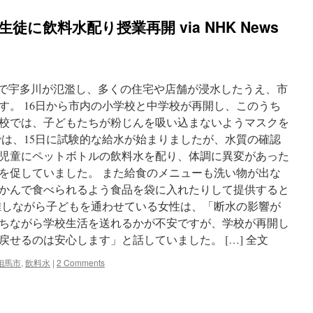
徒に飲料水配り授業再開 via NHK News
影響で宇多川が氾濫し、多くの住宅や店舗が浸水したうえ、市
す。 16日から市内の小学校と中学校が再開し、このうち
校では、子どもたちが粉じんを吸い込まないようマスクを
では、15日に試験的な給水が始まりましたが、水質の確認
児童にペットボトルの飲料水を配り、体調に異変があった
を促していました。 また給食のメニューも洗い物が出な
かんで食べられるよう食品を袋に入れたりして提供すると
難しながら子どもを通わせている女性は、「断水の影響が
ちながら学校生活を送れるかが不安ですが、学校が再開し
せるのは安心します」と話していました。 […] 全文
相馬市
,
飲料水
|
2 Comments