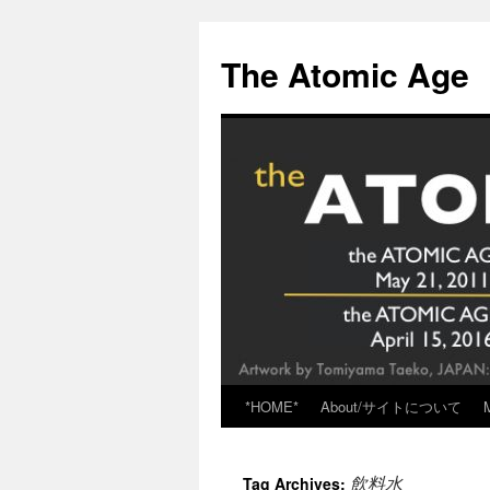
Skip
to
The Atomic Age
content
*HOME*
About/サイトについて
飲料水
Tag Archives: