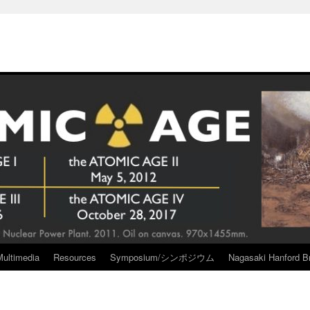
Multimedia
Resources
Symposium/シンポジウム
Nagasaki Hanford Br