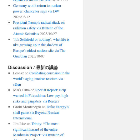
Germany won’t return to nuclear
power, chancellor says via DW
2026/03/12
President Trump’s radical attack on
radiation safety via Bulletin of the
Atomic Scientists
2025/10/27
‘It’s Sellafield or nothing’: what life is
like growing up in the shadow of
Europe’s oldest nuclear site via The
Guardian
2025/10/07
Discussion / 最新の議論
Leonsz
on
Combating corrosion in the
world’s aging nuclear reactors via
c&en
Mark Ultra
on
Special Report: Help
wanted in Fukushima: Low pay, high
risks and gangsters via Reuters
Grom Montenegro
on
Duke Energy’s
shell game via Beyond Nuclear
International
Jim Rice
on
Trinity: “The most
significant hazard of the entire
Manhattan Project” via Bulletin of