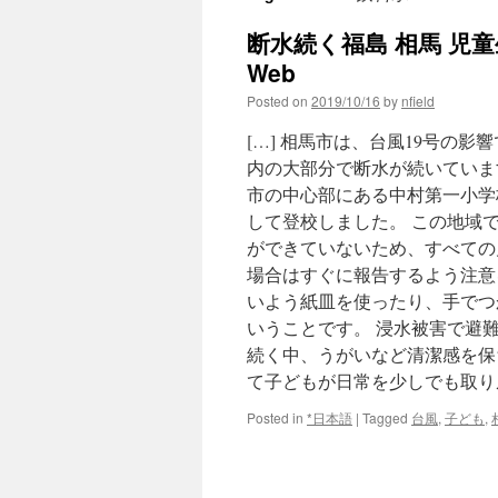
断水続く福島 相馬 児童生
Web
Posted on
2019/10/16
by
nfield
[…] 相馬市は、台風19号の
内の大部分で断水が続いていま
市の中心部にある中村第一小学
して登校しました。 この地域
ができていないため、すべての
場合はすぐに報告するよう注意
いよう紙皿を使ったり、手でつ
いうことです。 浸水被害で避
続く中、うがいなど清潔感を保
て子どもが日常を少しでも取り戻
Posted in
*日本語
|
Tagged
台風
,
子ども
,