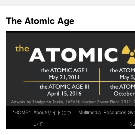
Skip
to
The Atomic Age
content
*HOME*
About/サイトにつ
Multimedia
Resources
Sy
いて
ウ