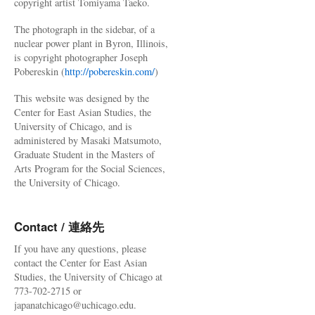
copyright artist Tomiyama Taeko.
The photograph in the sidebar, of a
nuclear power plant in Byron, Illinois,
is copyright photographer Joseph
Pobereskin (
http://pobereskin.com/
)
This website was designed by the
Center for East Asian Studies, the
University of Chicago, and is
administered by Masaki Matsumoto,
Graduate Student in the Masters of
Arts Program for the Social Sciences,
the University of Chicago.
Contact / 連絡先
If you have any questions, please
contact the Center for East Asian
Studies, the University of Chicago at
773-702-2715 or
japanatchicago@uchicago.edu.