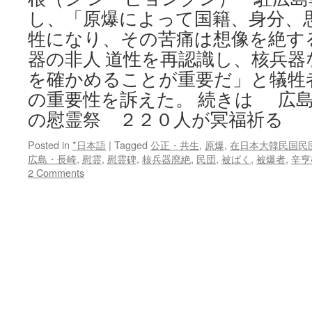
し、「原爆によって国籍、身分、
牲になり、その苦痛は想像を絶す
器の非人 道性を再認識し、核兵器
を確かめることが重要だ」と犠牲
の重要性を訴えた。 続きは 広島
の慰霊祭 ２２０人が冥福祈る
Posted in
*日本語
|
Tagged
公正・共生
,
原爆
,
在日本大韓民国民
広島・長崎
,
慰霊
,
慰霊碑
,
核兵器廃絶
,
民団
,
被ばく
,
被爆者
,
辛亨
2 Comments