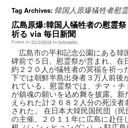
韓国人原爆犠牲者慰
Tag Archives:
広島原爆:韓国人犠牲者の慰霊
祈る via 毎日新聞
Posted on
2013/08/04
by
kojimaaiko
広島市の平和記念公園にある韓
碑前で５日、慰霊祭が営まれ、在
約２２０人が犠牲者の冥福を祈った
下では朝鮮半島出身者３万人前後
れている。慰霊祭では、チマ・チ
が鎮魂の願いを込め舞を披露。新
えられた計２６８２人分の死没者
された。 在日本大韓民国民団（民
の主催。２０１１年に広島に赴任
根（シ ン・ヒョングン）・駐広島