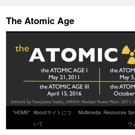
Skip
to
The Atomic Age
content
*HOME*
About/サイトにつ
Multimedia
Resources
Sy
いて
ウ