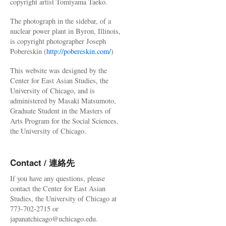
copyright artist Tomiyama Taeko.
The photograph in the sidebar, of a
nuclear power plant in Byron, Illinois,
is copyright photographer Joseph
Pobereskin (
http://pobereskin.com/
)
This website was designed by the
Center for East Asian Studies, the
University of Chicago, and is
administered by Masaki Matsumoto,
Graduate Student in the Masters of
Arts Program for the Social Sciences,
the University of Chicago.
Contact / 連絡先
If you have any questions, please
contact the Center for East Asian
Studies, the University of Chicago at
773-702-2715 or
japanatchicago@uchicago.edu.