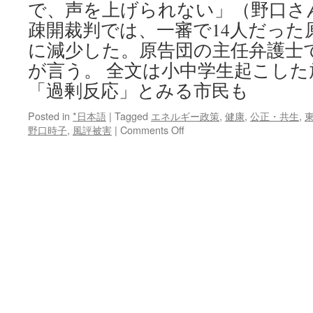
で、声を上げられない」（野口さ
疎開裁判では、一審で14人だった
に減少した。原告団の主任弁護士
が言う。 全文は小中学生起こした
「過剰反応」とみる市民も
Posted in
*日本語
|
Tagged
エネルギー政策
,
健康
,
公正・共生
,
on
野口時子
,
風評被害
|
Comments Off
小
中
学
生
起
こ
し
た
放
射
能
疎
開