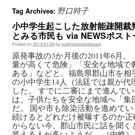
野口時子
Tag Archives:
小中学生起こした放射能疎開裁
とみる市民も via NEWSポス
Posted on
2013/01/28
by
yukimiyamotodepaul
原発事故の3か月後の2011年6月
量が高くて危険」「安全な地域で
ある」などと、福島県郡山市を相
の小中学生14人（法廷では親が代
した。 すでに二審にまで進んで
は、子供たちを安全な地域へ「集
だ。 国や市も除染活動を進めて
続けるとどれだけ被曝するのか正
からない今、郡山市民に話を聞く
答える人が多いようだ。 （中略）