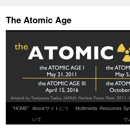
Skip
to
The Atomic Age
content
*HOME*
About/サイトにつ
Multimedia
Resources
Sy
いて
ウ