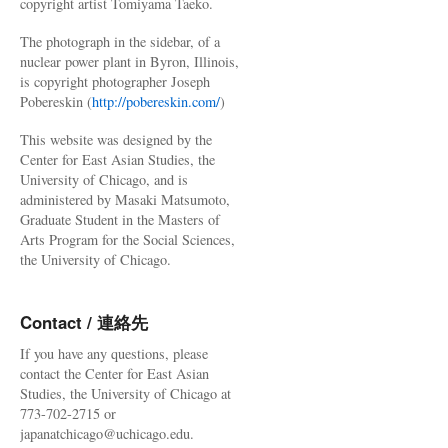
copyright artist Tomiyama Taeko.
The photograph in the sidebar, of a
nuclear power plant in Byron, Illinois,
is copyright photographer Joseph
Pobereskin (
http://pobereskin.com/
)
This website was designed by the
Center for East Asian Studies, the
University of Chicago, and is
administered by Masaki Matsumoto,
Graduate Student in the Masters of
Arts Program for the Social Sciences,
the University of Chicago.
Contact / 連絡先
If you have any questions, please
contact the Center for East Asian
Studies, the University of Chicago at
773-702-2715 or
japanatchicago@uchicago.edu.