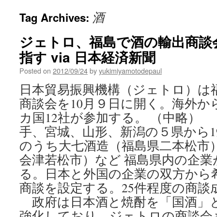
酒
Tag Archives:
ジェトロ、福島で酒の輸出商談
指す via 日本経済新聞
Posted on
2012/09/24
by
yukimiyamotodepaul
日本貿易振興機構（ジェトロ）は
商談会を10月９日に開く。海外か
カ国12社が参加する。 （中略）
手、宮城、山形、新潟の５県から1
のうち大七酒造（福島県二本松市
会津若松市）など 福島県内の企業
る。日本と外国の企業の双方から
商談を設定する。25件程度の商談
政府は日本酒と焼酎を「国酒」
強化しており、ジェトロの商談会