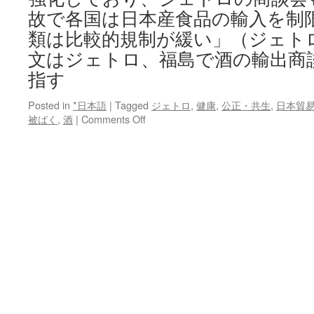
故で各国は日本産食品の輸入を制
類は比較的規制が緩い」（ジェト
文はジェトロ、福島で酒の輸出商
指す
Posted in
*日本語
|
Tagged
ジェトロ
,
健康
,
公正・共生
,
日本貿
on
被ばく
,
酒
|
Comments Off
ジ
ェ
ト
ロ、
福
島
で
酒
の
輸
出
商
談